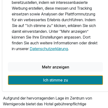
bereitzustellen, indem wir interessenbasierte
Für 7 Tage
792,00 €
p.P. ab
Werbung erstellen, diese messen und Tracking
Ihren Gaumen können Sie in einem unserer beiden
einsetzen sowie Analysen der Plattformnutzung
Restaurants verwöhnen lassen.
für ein verbessertes Erlebnis durchführen. Indem
In unserem vielfältigem Gastronomieangebot erwartet Sie
Sie auf "Ich stimme zu" klicken, erklären Sie sich
unser spanischen Restaurant “Bodega” genießen Sie
damit einverstanden. Unter “Mehr anzeigen”
internationale Speisen, während das “Kartoffelhaus”
können Sie Ihre Einstellungen anpassen. Dort
traditionelle Harzer Gerichte serviert. Abendessen im Haus,
finden Sie auch weitere Informationen oder direkt
kein Problem. Aufgrund unserer zwei hauseigenen
in unserer
Datenschutzerklärung
.
Restaurants ist es kein Problem, a la Carte zu essen oder
ein Halbpensions-Angebot zu bekommen.
Mehr anzeigen
Ein reichhaltiges und ausgewogenes Frühstücksbuffet
erwartet Sie um in den Tag zu Starten. In Wernigerode sind
Ich stimme zu
Sie genau richtig zum Wandern, Radfahren, Shoppen oder
einfach nur die Seele baumeln lassen.
Aufgrund der hervorragenden Lage im Zentrum von
Wernigerode bietet das Hotel gebührenpflichtige