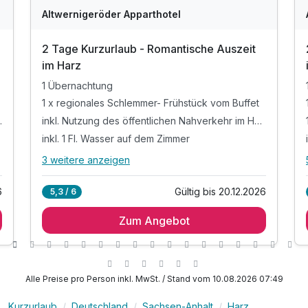
Altwernigeröder Apparthotel
2 Tage Kurzurlaub - Romantische Auszeit
im Harz
1 Übernachtung
1 x regionales Schlemmer- Frühstück vom Buffet
felhaus* oder
inkl. Nutzung des öffentlichen Nahverkehr im Harz
inkl. 1 Fl. Wasser auf dem Zimmer
3 weitere anzeigen
Alle Inklusivleistungen
7 enthalten
6
Gültig bis 20.12.2026
5,3 / 6
1 Übernachtung
Zum Angebot
1 x regionales Schlemmer- Frühstück vom Buffet
inkl. Nutzung des öffentlichen Nahverkehr im
Harz
inkl. 1 Fl. Wasser auf dem Zimmer
Alle Preise pro Person inkl. MwSt. / Stand vom 10.08.2026 07:49
inkl. Aktivzeit in unserem Fitnessbereich
inkl. W-Lan im Hotel
Kurzurlaub
Deutschland
Sachsen-Anhalt
Harz