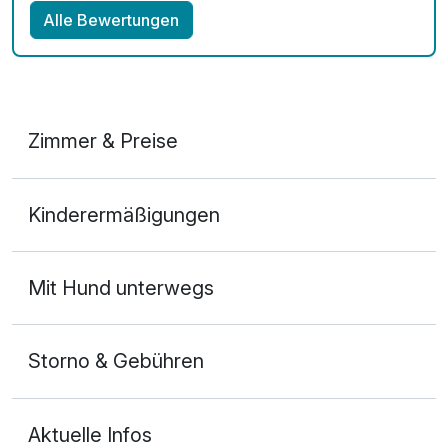
Alle Bewertungen
Zimmer & Preise
1-Raum Appartement
Kinderermäßigungen
2 Erwachsene
Ausstattung
Mit Hund unterwegs
Zusatznächte
Storno & Gebühren
Für 7 Tage
619,00 €
p.P. ab
Aktuelle Infos