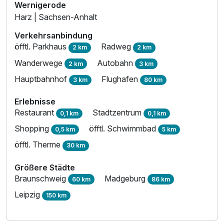
Wernigerode
Harz | Sachsen-Anhalt
Verkehrsanbindung
öfftl. Parkhaus
Radweg
2 km
2 km
Wanderwege
Autobahn
2 km
3 km
Hauptbahnhof
Flughafen
3 km
80 km
Erlebnisse
Restaurant
Stadtzentrum
0,1 km
0,1 km
Shopping
öfftl. Schwimmbad
0,5 km
5 km
öfftl. Therme
30 km
Größere Städte
Braunschweig
Madgeburg
60 km
86 km
Leipzig
150 km