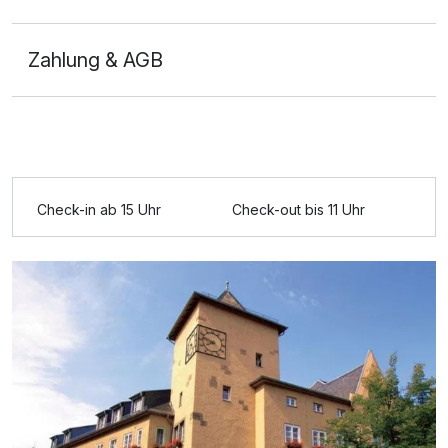
Zahlung & AGB
2-Raum Appartement
2 Erwachsene und 1 Kind
Ausstattung
Zusatznächte
Check-in ab 15 Uhr
Check-out bis 11 Uhr
Für 7 Tage
647,00 €
p.P. ab
Doppelzimmer
2 Erwachsene