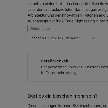
aktuell zu bieten hat - das Lendhotel. Bereits 
einer der eindrucksvollsten Sammlungen zeitge
Architektur und der innovativen "Kitchen and 
Ausgangspunkt für 2 Tage Sightseeing in der 
Rad. Geheimtipp: Den Ausblick auf den Schlo
Weiterlesen
genießen. Happy Lending!
Im Angebot enthalten
1 x Welcome Drink, 1 Flasche Mineralwasser,
Buchbar bis 31.12.2026.
Nr: A459950-11624
Persönlichkeit
Der persönliche Kontakt zu unseren Hotel
ist für uns sehr wichtig.
Darf es ein bisschen mehr sein?
Diese Leistungen können Sie hinzubuchen, sofe