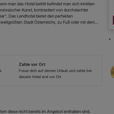
wenn man das Hotel betritt befindet man sich inmitten
nössischer Kunst, kontrastiert von durchdachter
Bar". Das Lendhotel bietet den perfekten
zweitgrößten Stadt Österreichs, zu Fuß oder mit dem
ssberg von der 360° Dachterrasse des Lendhotels
 W-LAN Nutzung / Internetnutzung
Zahle vor Ort
s
Freue dich auf deinen Urlaub und zahle bei
diesem Hotel erst vor Ort.
rn diese nicht bereits im Angebot enthalten sind.