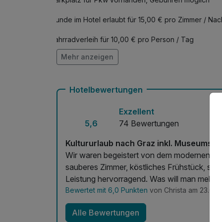
Hunde im Hotel erlaubt für 15,00 € pro Zimmer / Nac
Fahrradverleih für 10,00 € pro Person / Tag
Mehr anzeigen
Kostenloses W-LAN
Mit Hotelbar
Hotelbewertungen
Exzellent
5,6
74 Bewertungen
Kultururlaub nach Graz inkl. Museumstic
Wir waren begeistert von dem modernen Hote
sauberes Zimmer, köstliches Frühstück, sehr
Leistung hervorragend. Was will man mehr?
Bewertet mit 6,0 Punkten
von Christa am 23.05.
Alle Bewertungen