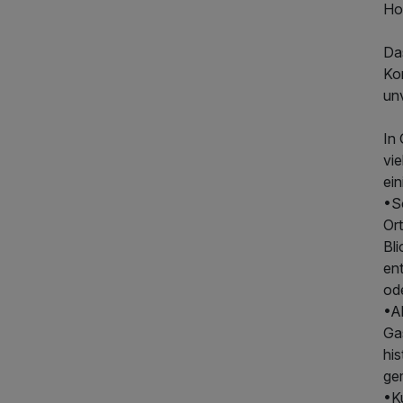
Ho
Da
Kom
unv
In
vi
ein
•S
Or
Bl
en
od
•Al
Ga
hi
ge
•Ku