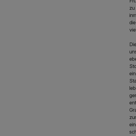
Fr
zu
in
di
vie
Die
un
eb
St
ei
St
leb
ge
en
Gr
zu
ei
sc
80,00 €
p.P. ab