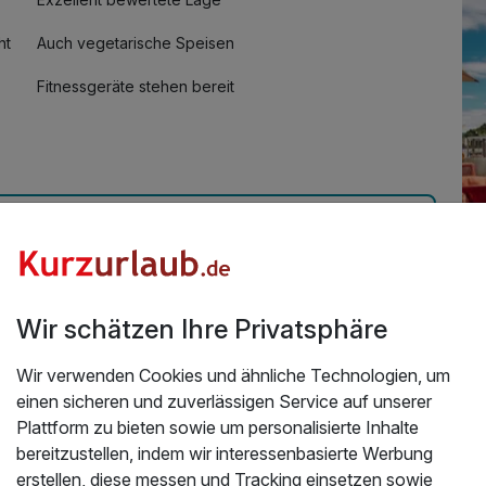
ht
Auch vegetarische Speisen
Fitnessgeräte stehen bereit
Zimmerservice verfügbar
Üb
ket l 2 Nächte
Wir schätzen Ihre Privatsphäre
l mit den vielen schönen Bildern. Tolles Ambiente,
Das
 freundliches Personal und zentral gelegen. Preis-
Wir verwenden Cookies und ähnliche Technologien, um
Mi
einen sicheren und zuverlässigen Service auf unserer
ge
2026
Plattform zu bieten sowie um personalisierte Inhalte
und
bereitzustellen, indem wir interessenbasierte Werbung
Au
erstellen, diese messen und Tracking einsetzen sowie
zu