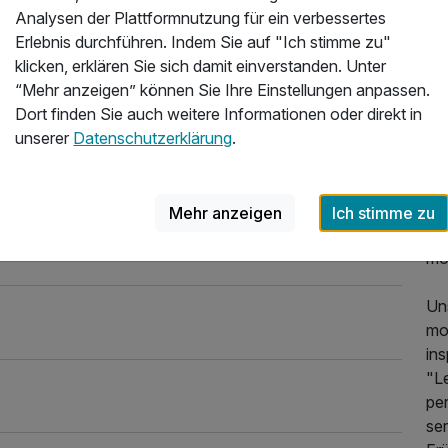
Analysen der Plattformnutzung für ein verbessertes
Len
Erlebnis durchführen. Indem Sie auf "Ich stimme zu"
per
klicken, erklären Sie sich damit einverstanden. Unter
ein
“Mehr anzeigen” können Sie Ihre Einstellungen anpassen.
Dort finden Sie auch weitere Informationen oder direkt in
Mi
unserer
Datenschutzerklärung
.
wa
id
Ges
Zi
Mehr anzeigen
Ich stimme zu
ve
mo
Un
mo
ins
"L
per
se