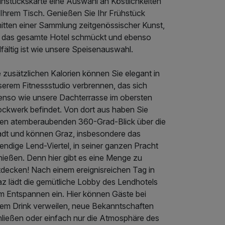
ühstückskarte eine Auswahl an Köstlichkeiten
 Ihrem Tisch. Genießen Sie Ihr Frühstück
mitten einer Sammlung zeitgenössischer Kunst,
e das gesamte Hotel schmückt und ebenso
lfältig ist wie unsere Speisenauswahl.
 zusätzlichen Kalorien können Sie elegant in
serem Fitnessstudio verbrennen, das sich
enso wie unsere Dachterrasse im obersten
ockwerk befindet. Von dort aus haben Sie
nen atemberaubenden 360-Grad-Blick über die
adt und können Graz, insbesondere das
endige Lend-Viertel, in seiner ganzen Pracht
nießen. Denn hier gibt es eine Menge zu
tdecken! Nach einem ereignisreichen Tag in
az lädt die gemütliche Lobby des Lendhotels
m Entspannen ein. Hier können Gäste bei
nem Drink verweilen, neue Bekanntschaften
hließen oder einfach nur die Atmosphäre des