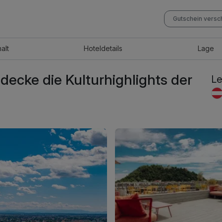
Gutschein vers
halt
Hotel
details
Lage
tdecke die Kulturhighlights der
Le