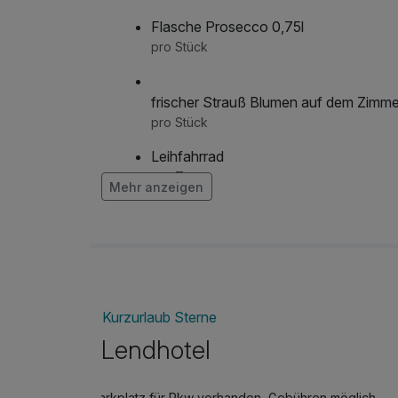
Flasche Prosecco 0,75l
pro Stück
frischer Strauß Blumen auf dem Zimme
pro Stück
Leihfahrrad
pro Tag
Mehr anzeigen
Obstkorb
pro Zimmer
Kurzurlaub Sterne
Lendhotel
Parkplatz für Pkw vorhanden, Gebühren möglich