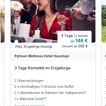
3 Tage
| 2 Nächte
146 €
ab
Verfügbar bis Dezember
292 €
Gesamt ab
Platz, Erzgebirge (Aussig)
Pytloun Wellness Hotel Hasistejn
3 Tage Romantik im Erzgebirge
2 Übernachtungen
2 x reichhaltiges Frühstück vom Buffet
2 x Abendessen im Rahmen der Halbpension*
1 x Welcome Drink**