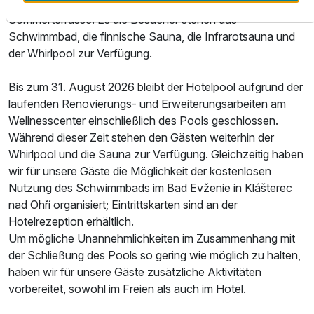
Landschaft und im Sommer einen direkten Zugang zur
Sommerterrasse. Es die Besucher stehen das
Schwimmbad, die finnische Sauna, die Infrarotsauna und
Ausstattung
der Whirlpool zur Verfügung.
Bis zum 31. August 2026 bleibt der Hotelpool aufgrund der
Für 4 Tage
311,50 €
p.P. ab
laufenden Renovierungs- und Erweiterungsarbeiten am
Wellnesscenter einschließlich des Pools geschlossen.
Während dieser Zeit stehen den Gästen weiterhin der
Whirlpool und die Sauna zur Verfügung. Gleichzeitig haben
wir für unsere Gäste die Möglichkeit der kostenlosen
Nutzung des Schwimmbads im Bad Evženie in Klášterec
nad Ohří organisiert; Eintrittskarten sind an der
Hotelrezeption erhältlich.
Um mögliche Unannehmlichkeiten im Zusammenhang mit
der Schließung des Pools so gering wie möglich zu halten,
haben wir für unsere Gäste zusätzliche Aktivitäten
vorbereitet, sowohl im Freien als auch im Hotel.