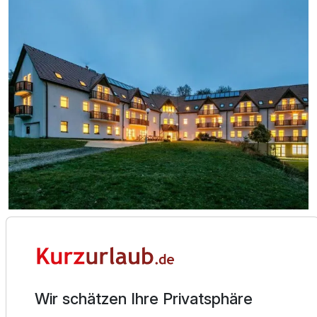
Doppelzimmer Superior
2 Erwachsene und 1 Kind
Über das Hotel
Das Pytloun Wellness-Hotel Hasištejn **** liegt in der
wunderschönen Landschaft des Erzgebirges. Das Hotel
Ausstattung
Wir schätzen Ihre Privatsphäre
und seine Umgebung inmitten des Waldes sind ideal für
Gäste, die Ruhe und Entspannung suchen, sowie für aktive