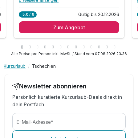
6 weitere anzeigen
Alle Inklusivleistungen
10 enthalten
6
Gültig bis 20.12.2026
5,0 / 6
2 Übernachtungen
Zum Angebot
2 x reichhaltiges Frühstück vom Buffet
2 x Abendessen im Rahmen der Halbpension*
1 x Welcome Drink**
1x private Vermietung des Wellnesscenters***
Alle Preise pro Person inkl. MwSt. / Stand vom 07.08.2026 23:36
inkl. Eintritt in das Wellnesscenter****
Kurzurlaub
Tschechien
inkl. 10% Rabatt auf Wellnessanwendungen
inkl. Bowling (1x pro Aufenthalt, 60 Min.)
inkl. Parken am Hotel kostenfrei
Newsletter abonnieren
inkl. WLAN Nutzung im Hotel
Persönlich kuratierte Kurzurlaub-Deals direkt in
dein Postfach
E-Mail-Adresse*