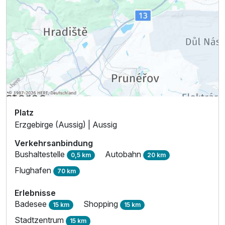
Platz
Erzgebirge (Aussig) | Aussig
Verkehrsanbindung
Bushaltestelle
Autobahn
0,5 km
20 km
Flughafen
70 km
Erlebnisse
Badesee
Shopping
15 km
15 km
Stadtzentrum
15 km