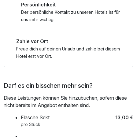
Persönlichkeit
haben wir für unsere Gäste zusätzliche Aktivitäten
vorbereitet, sowohl im Freien als auch im Hotel.
Der persönliche Kontakt zu unseren Hotels ist für
uns sehr wichtig.
* 3-Gänge-Menüs oder eines Buffets, je nach Angebot
des Küchenchefs, ohne
Zahle vor Ort
Getränke
**ca. 13 Km vom Hotel entfernt
Freue dich auf deinen Urlaub und zahle bei diesem
***für Eltern - 1 Massage pro Person und Aufenthalt, 30
Hotel erst vor Ort.
Min.
****(1 Getränk nach Wahl: Kaffee, Tee, alkoholfreies
Getränk, 1 Glas Bier oder Wein)
Darf es ein bisschen mehr sein?
***** Wellnesscenter mit Entspannungspool, finnischer
Sauna, Infrasauna, Whirlpool
Diese Leistungen können Sie hinzubuchen, sofern diese
****** (Sandkasten im Freien, Spielzeug, Fernseher und
nicht bereits im Angebot enthalten sind.
Spielstation, Kinderbücher) und Tischtennis, Darts
(Reservierung an der Hotelrezeption)
Flasche Sekt
13,00 €
pro Stück
Das Paket enthält auch: