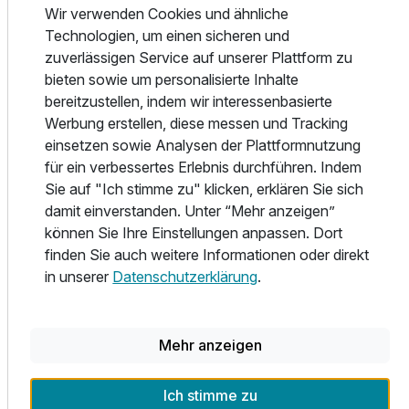
Für 4 Tage
206,00 €
p.P. ab
Wir verwenden Cookies und ähnliche
Sportler, da die Umgebung eine große Auswahl an Rad-,
Technologien, um einen sicheren und
Wander- und Langlaufstrecken bietet. Das Hotel bietet
zuverlässigen Service auf unserer Plattform zu
auch Aktivitäten und Ausstattungen für Familien mit
bieten sowie um personalisierte Inhalte
Kindern an - ein Spielzimmer im Hotel, in der Nähe einen
bereitzustellen, indem wir interessenbasierte
Zoo-Parks in der Stadt Chomutov, das Schloss Hasištejn
Werbung erstellen, diese messen und Tracking
Familienzimmer
und weitere interessante Orte.
einsetzen sowie Analysen der Plattformnutzung
2 Erwachsene und 2 Kinder
für ein verbessertes Erlebnis durchführen. Indem
Restaurant
Sie auf "Ich stimme zu" klicken, erklären Sie sich
Das Hotelrestaurant serviert tschechische und
damit einverstanden. Unter “Mehr anzeigen”
internationale Küche. Wir sind stolz auf frische Zutaten und
können Sie Ihre Einstellungen anpassen. Dort
hochwertige Zubereitung. Wir ändern das Angebot für Sie
finden Sie auch weitere Informationen oder direkt
des Öfteren und sind überzeugt, dass es für Sie immer
in unserer
Datenschutzerklärung
.
interessant sein wird und dass Sie es immer genießen
werden.
Mehr anzeigen
Wellness-Zentrum
Das hoteleigene Wellness-Zentrums befindet sich im
Erdgeschoss. Es bietet Aussicht auf die umliegende
Ich stimme zu