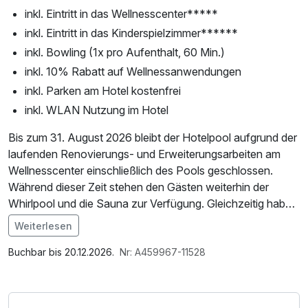
inkl. Eintritt in das Wellnesscenter*****
inkl. Eintritt in das Kinderspielzimmer******
inkl. Bowling (1x pro Aufenthalt, 60 Min.)
inkl. 10% Rabatt auf Wellnessanwendungen
inkl. Parken am Hotel kostenfrei
inkl. WLAN Nutzung im Hotel
Bis zum 31. August 2026 bleibt der Hotelpool aufgrund der
laufenden Renovierungs- und Erweiterungsarbeiten am
Wellnesscenter einschließlich des Pools geschlossen.
Während dieser Zeit stehen den Gästen weiterhin der
Whirlpool und die Sauna zur Verfügung. Gleichzeitig haben
wir für unsere Gäste die Möglichkeit der kostenlosen
Weiterlesen
Nutzung des Schwimmbads im Bad Evženie in Klášterec
Im Angebot enthalten
nad Ohří organisiert; Eintrittskarten sind an der
1 x Welcome Drink, Saunabenutzung, Nutzung des
Buchbar bis 20.12.2026.
Nr: A459967-11528
Hotelrezeption erhältlich.
Wellnessbereichs, W-LAN Nutzung / Internetnutzung,
Um mögliche Unannehmlichkeiten im Zusammenhang mit
kostenfreier Kaffee/Tee im Zimmer
der Schließung des Pools so gering wie möglich zu halten,