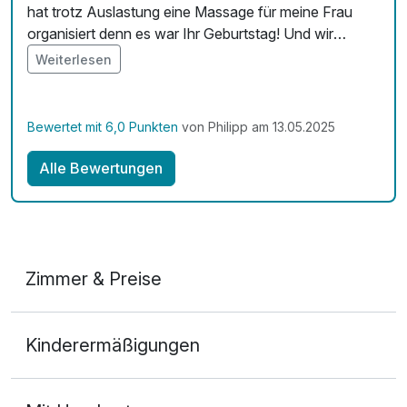
hat trotz Auslastung eine Massage für meine Frau
organisiert denn es war Ihr Geburtstag! Und wir
glücklich!! Das Frühstück war einfach aber sehr
Weiterlesen
lecker, 3 verschiedene Ei, Kuchen ,Croissants und
sogar Prosecco konnte man nehmen. Das
Abendessen war auch sehr lecker, die Kellner sehr
Bewertet mit 6,0 Punkten
von Philipp am 13.05.2025
aufmerksam und nett. Bowling war auch 1 Stunde im
Preis dabei! Ich kann das Hotel Hasistein nur
Alle Bewertungen
empfehlen!! Wir würden es wieder buchen, vielen
Dank!!
Zimmer & Preise
Doppelzimmer mit Balkon
Kinderermäßigungen
2 Erwachsene und 1 Kind