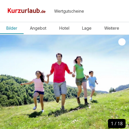
Wertgutscheine
Bilder
Angebot
Hotel
Lage
Weitere
1
1
/
/
18
18