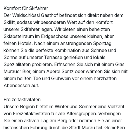
2 Erwachsene und 1 Kind
Komfort für Skifahrer
Der Waldschlössl Gasthof befindet sich direkt neben dem
Ausstattung
Skilift, sodass wir besonderen Wert auf den Komfort
unserer Skifahrer legen. Wir bieten einen beheizten
Für 8 Tage
714,50 €
Skiabstellraum im Erdgeschoss unseres kleinen, aber
p.P. ab
feinen Hotels. Nach einem anstrengenden Sporttag
können Sie die perfekte Kombination aus Schnee und
Sonne auf unserer Terrasse genießen und lokale
Spezialitäten probieren. Erfrischen Sie sich mit einem Glas
Murauer Bier, einem Aperol Spritz oder wärmen Sie sich mit
Einzelzimmer
einem heißen Tee und Glühwein vor einem herzhaften
1 Erwachsenen
Abendessen auf.
Freizeitaktivitäten
Unsere Region bietet im Winter und Sommer eine Vielzahl
von Freizeitaktivitäten für alle Altersgruppen. Verbringen
Sie einen aktiven Tag am Berg oder nehmen Sie an einer
historischen Führung durch die Stadt Murau teil. Genießen