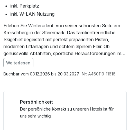
inkl. Parkplatz
inkl. W-LAN Nutzung
Erleben Sie Winterurlaub von seiner schönsten Seite am
Kreischberg in der Steiermark. Das familienfreundliche
Skigebiet begeistert mit perfekt präparierten Pisten,
modernen Liftanlagen und echtem alpinem Flair. Ob
genussvolle Abfahrten, sportliche Herausforderungen im
Snowpark oder entspannte Stunden in urigen Hütten – am
Weiterlesen
Kreischberg findet jeder sein persönliches Winterglück.
Buchbar vom 03.12.2026 bis 20.03.2027.
Nr: A460119-11616
Dank Schneesicherheit, kurzen Wartezeiten und einem
abwechslungsreichen Angebot für Groß und Klein ist der
Kreischberg das ideale Ziel für Familien, Paare und
Persönlichkeit
Freundesgruppen. Abseits der Pisten laden
Winterwanderwege, Rodelbahnen und gemütliche
Der persönliche Kontakt zu unseren Hotels ist für
Wellnessangebote zum Abschalten ein.
uns sehr wichtig.