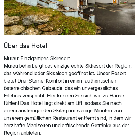
Für 8 Tage
747,00 €
p.P. ab
Über das Hotel
Doppelzimmer Premium
2 Erwachsene
Murau: Einzigartiges Skiresort
Murau beherbergt das einzige echte Skiresort der Region,
das während jeder Skisaison geöffnet ist. Unser Resort
Ausstattung
bietet Drei-Sterne-Komfort in einem authentischen
österreichischen Gebäude, das ein unvergessliches
Für 8 Tage
763,50 €
p.P. ab
Erlebnis verspricht. Hier können Sie sich wie zu Hause
fühlen! Das Hotel liegt direkt am Lift, sodass Sie nach
einem anstrengenden Skitag nur wenige Minuten von
unserem gemütlichen Restaurant entfernt sind, in dem wir
herzhafte Mahlzeiten und erfrischende Getränke aus der
Region anbieten.
Doppelzimmer Standard