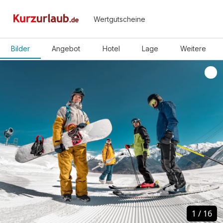
Wertgutscheine
Bilder
Angebot
Hotel
Lage
Weitere
1
1
/
/
16
16