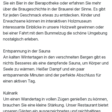
Sie ein Bier in der Bierapotheke oder erfahren Sie mehr
über die Braugeschichte in der Brauerei der Sinne. Es gibt
für jeden Geschmack etwas zu entdecken. Kinder und
Erwachsene können im interaktiven Holzmuseum
interessante Einblicke in unsere Holzwelt gewinnen oder
bei einer Fahrt mit dem Bummelzug die schöne Umgebung
nostalgisch erleben.
Ausstattung
Entspannung in der Sauna
Für 8 Tage
914,00 €
p.P. ab
An kalten Wintertagen in den verschneiten Bergen gibt es
nichts Besseres als eine dampfende Sauna, um Körper und
Seele zu wärmen. Heißer Dampf und ein paar
entspannende Minuten sind der perfekte Abschluss für
einen aktiven Tag.
Familienzimmer
Kulinarik
2 Erwachsene und 2 Kinder
Um einen Wandertag in vollen Zügen genießen zu können,
brauchen Sie eine kleine Stärkung. Unser Restaurant bietet
unseren Gästen ein ausgezeichnetes und reichhaltiges