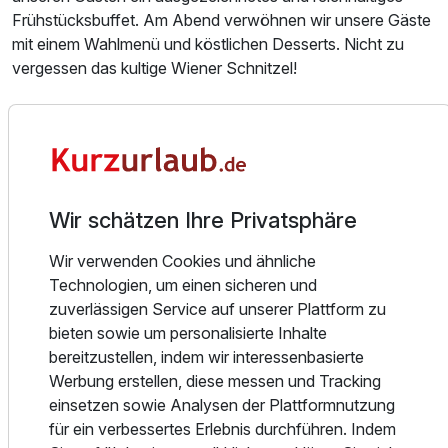
Frühstücksbuffet. Am Abend verwöhnen wir unsere Gäste
mit einem Wahlmenü und köstlichen Desserts. Nicht zu
vergessen das kultige Wiener Schnitzel!
Street Food
Unsere neuen Streetfood-Gerichte wurden von Gábor
Krausz neu interpretiert und kreiert. Wenn Sie auf der
Skipiste Hunger haben, fahren Sie einfach mit den Skiern
bis zur Gondelbahn und holen sich einen schmackhaften
Wir schätzen Ihre Privatsphäre
Angus Burger oder eine leckere Gyros-Platte. Natürlich
bieten wir auch Germknödel und Gulaschsuppe an. Nach
Wir verwenden Cookies und ähnliche
Ausstattung
einem ausgiebigen und leckeren Mittagessen können Sie
Technologien, um einen sicheren und
wieder auf die gut präparierten Pisten zurückkehren und
zuverlässigen Service auf unserer Plattform zu
das Skifahren hoffentlich bei Sonnenschein weiter
bieten sowie um personalisierte Inhalte
Für 8 Tage
763,50 €
p.P. ab
genießen. Bis zum Abendessen werden Sie sicher nicht
bereitzustellen, indem wir interessenbasierte
mehr hungrig sein.
Werbung erstellen, diese messen und Tracking
einsetzen sowie Analysen der Plattformnutzung
St. Georgen am Kreischberg und seine Umgebung bieten
für ein verbessertes Erlebnis durchführen. Indem