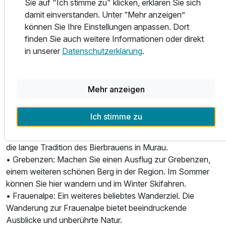
eine Vielzahl von Ausflugsmöglichkeiten, die sowohl
Sie auf "Ich stimme zu" klicken, erklären Sie sich
Familienzimmer Premium
Naturliebhaber als auch Kulturinteressierte begeistern. Hier
damit einverstanden. Unter “Mehr anzeigen”
2 Erwachsene und 3 Kinder
sind einige der besten Ausflugstipps für Ihren Aufenthalt:
können Sie Ihre Einstellungen anpassen. Dort
• Gondelfahrt: Nehmen Sie die Gondelbahn auf den
finden Sie auch weitere Informationen oder direkt
Ausstattung
Kreischberg und genießen Sie den atemberaubenden
in unserer
Datenschutzerklärung
.
Panoramablick auf die umliegende Berglandschaft. Oben
angekommen, können Sie im Sommer Wanderungen
Für 8 Tage
747,00 €
p.P. ab
unternehmen und im Winter die Pisten genießen.
Mehr anzeigen
• Stadtbesichtigung: Erkunden Sie die historische Stadt
Murau mit ihren mittelalterlichen Gebäuden, der
Ich stimme zu
charmanten Altstadt und dem Schloss Murau. Besuchen
Sie auch das Brauereimuseum und erfahren Sie mehr über
Maisonette-Suite
die lange Tradition des Bierbrauens in Murau.
2 Erwachsene und 2 Kinder
• Grebenzen: Machen Sie einen Ausflug zur Grebenzen,
einem weiteren schönen Berg in der Region. Im Sommer
können Sie hier wandern und im Winter Skifahren.
Ausstattung
• Frauenalpe: Ein weiteres beliebtes Wanderziel. Die
Wanderung zur Frauenalpe bietet beeindruckende
Für 8 Tage
781,00 €
p.P. ab
Ausblicke und unberührte Natur.