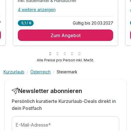
inkl. Bademantel & Handtücher
4 weitere anzeigen
Alle Inklusivleistungen
8 enthalten
7
Gültig bis 20.03.2027
5,1 / 6
2 Übernachtungen
Zum Angebot
2 x reichhaltiges Frühstück vom Buffet
2 x Abendessen im Rahmen der Halbpension
inkl. Bademantel & Handtücher
inkl. Nutzung Skiraum
Alle Preise pro Person inkl. MwSt.
inkl. Sauna
Kurzurlaub
Österreich
Steiermark
inkl. Parkplatz
inkl. W-LAN Nutzung
Newsletter abonnieren
Persönlich kuratierte Kurzurlaub-Deals direkt in
dein Postfach
E-Mail-Adresse*