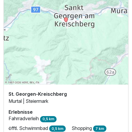
St. Georgen-Kreischberg
Murtal | Steiermark
Erlebnisse
Fahrradverleih
0,5 km
öfftl. Schwimmbad
Shopping
0,5 km
7 km