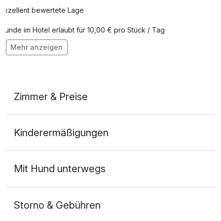
Exzellent bewertete Lage
Hunde im Hotel erlaubt für 10,00 € pro Stück / Tag
Mehr anzeigen
Auch vegetarische Speisen
Mit Hotelbar
Zimmer & Preise
Doppelzimmer
Kinderermäßigungen
2 Erwachsene
Mit Hund unterwegs
Storno & Gebühren