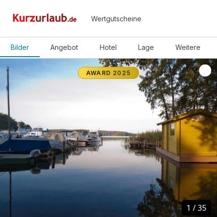
Wertgutscheine
Bilder
Angebot
Hotel
Lage
Weitere
AWARD
2025
1
1
/
/
35
35