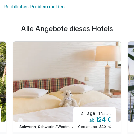
Rechtliches Problem melden
Alle Angebote dieses Hotels
Ausstattung
Für 5 Tage
341,00 €
p.P. ab
2 Tage
| 1 Nacht
124 €
ab
Verfügbar bis Dezember
248 €
Gesamt ab
Schwerin, Schwerin / Westmecklenburg
A