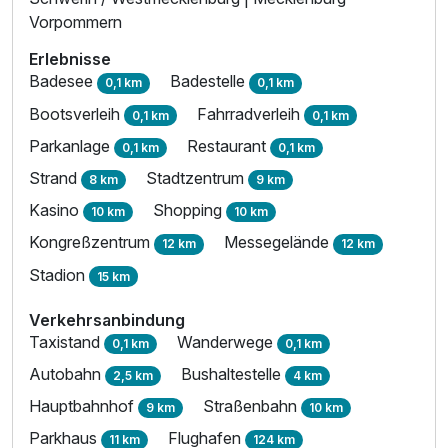
Vorpommern
Erlebnisse
Badesee
Badestelle
0,1 km
0,1 km
Bootsverleih
Fahrradverleih
0,1 km
0,1 km
Parkanlage
Restaurant
0,1 km
0,1 km
Strand
Stadtzentrum
8 km
9 km
Kasino
Shopping
10 km
10 km
Kongreßzentrum
Messegelände
12 km
12 km
Stadion
15 km
Verkehrsanbindung
Taxistand
Wanderwege
0,1 km
0,1 km
Autobahn
Bushaltestelle
2,5 km
4 km
Hauptbahnhof
Straßenbahn
9 km
10 km
Parkhaus
Flughafen
11 km
124 km