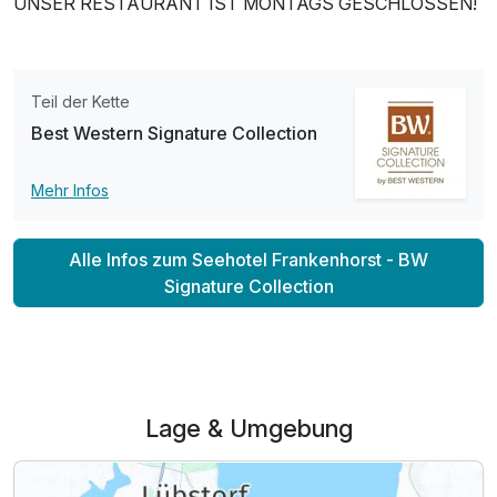
UNSER RESTAURANT IST MONTAGS GESCHLOSSEN!
Ausstattung
Teil der Kette
Best Western Signature Collection
Für 5 Tage
281,00 €
p.P. ab
Mehr Infos
Alle Infos zum Seehotel Frankenhorst - BW
Signature Collection
Einzelzimmer
1 Erwachsenen
Lage & Umgebung