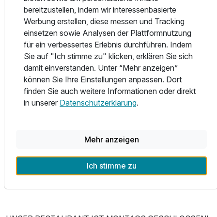
Saunagang eine herrliche Abkühlung bietet.
bereitzustellen, indem wir interessenbasierte
Für 5 Tage
321,00 €
p.P. ab
Werbung erstellen, diese messen und Tracking
einsetzen sowie Analysen der Plattformnutzung
Hunde sind bei uns herzlich willkommen. Sprechen Sie uns
für ein verbessertes Erlebnis durchführen. Indem
gerne bei Ihrer Buchung an.
Sie auf "Ich stimme zu" klicken, erklären Sie sich
damit einverstanden. Unter “Mehr anzeigen”
Doppelzimmer Standard
können Sie Ihre Einstellungen anpassen. Dort
2 Erwachsene
Gelegen in der idyllischen Umgebung von Schwerin, bietet
finden Sie auch weitere Informationen oder direkt
unser Seehotel einen perfekten Ausgangspunkt für
in unserer
Datenschutzerklärung
.
Tagestouren mit dem Fahrrad, Ausflüge zu den sieben
Seen Schwerins und einen Besuch in die schöne
Landeshauptstadt Mecklenburg-Vorpommerns. Neben
Mehr anzeigen
einer charmanten Altstadt mit dem bekannten Pfaffenteich
lohnt sich auch der Besuch des Schweriner Schlosses, das
Ich stimme zu
Wahrzeichen der Stadt.
.