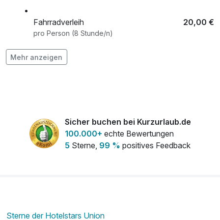
Fahrradverleih
20,00 €
pro Person (8 Stunde/n)
Ganzkörperkräuterstempelmassage
99,00 €
Mehr anzeigen
pro Stück (50 Minuten)
Ganzkörpermassage exklusive Kopf
85,00 €
pro Stück (50 Minuten)
Ganzkörpermassage exklusive Kopf
99,00 €
Sicher buchen bei Kurzurlaub.de
inklusive Wärmepackung
100.000+
echte Bewertungen
pro Stück (70 Minuten)
5
Sterne,
99 %
positives Feedback
Gesichts- und Dekolleté-Massage
49,00 €
pro Stück (25 Minuten)
Haustier
10,00 €
pro Nacht
Sterne der Hotelstars Union