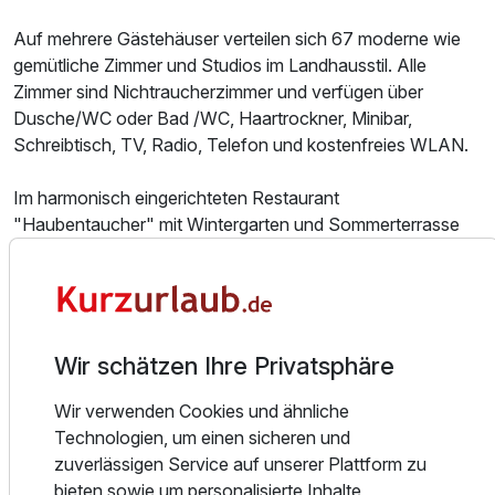
Auf mehrere Gästehäuser verteilen sich 67 moderne wie
Doppelzimmer Komfort Seeseite
gemütliche Zimmer und Studios im Landhausstil. Alle
2 Erwachsene
Zimmer sind Nichtraucherzimmer und verfügen über
Dusche/WC oder Bad /WC, Haartrockner, Minibar,
Schreibtisch, TV, Radio, Telefon und kostenfreies WLAN.
Im harmonisch eingerichteten Restaurant
"Haubentaucher" mit Wintergarten und Sommerterrasse
genießen Sie leichte Küche sowie regional und saisonal
ausgerichtete Gerichte.
Einen besonderen Ort zum Entspannen und Wohlfühlen
Wir schätzen Ihre Privatsphäre
bietet Ihnen unser Spa mit einem umfangreichen Angebot
an erholsamen. Entspannen Sie in unserem Schwimmbad,
Wir verwenden Cookies und ähnliche
den Saunen oder unserem Whirlpool. Ein Highlight: unsere
Technologien, um einen sicheren und
Ausstattung
Seesauna. Hier können Sie einen einzigartigen Blick auf
zuverlässigen Service auf unserer Plattform zu
den Ziegelaußensee genießen, der Ihnen nach dem
bieten sowie um personalisierte Inhalte