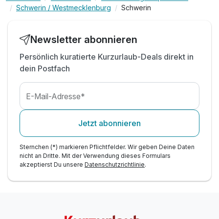
Schwerin / Westmecklenburg
Schwerin
sowie der außergewöhnlichen Seesauna
inkl. Bademantel & Saunatuch
inkl. Nutzung des kleinen Fitnessbereiches
Newsletter abonnieren
inkl. Nutzung W-Lan
Persönlich kuratierte Kurzurlaub-Deals direkt in
inkl. Parkplatz
dein Postfach
E-Mail-Adresse*
Jetzt abonnieren
Sternchen (*) markieren Pflichtfelder. Wir geben Deine Daten
nicht an Dritte. Mit der Verwendung dieses Formulars
akzeptierst Du unsere
Datenschutzrichtlinie
.