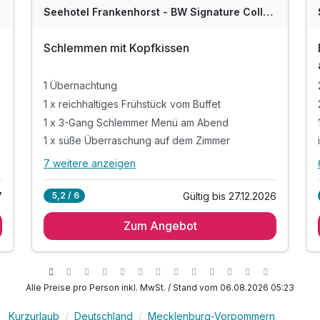
WAR
W
Seehotel Frankenhorst - BW Signature Collection
D
202
2
Schlemmen mit Kopfkissen
5
5
1 Übernachtung
1 x reichhaltiges Frühstück vom Buffet
1 x 3-Gang Schlemmer Menü am Abend
1 x süße Überraschung auf dem Zimmer
7 weitere anzeigen
Alle Inklusivleistungen
11 enthalten
Gültig bis 27.12.2026
5,2 / 6
7
1 Übernachtung
Zum Angebot
1 x reichhaltiges Frühstück vom Buffet
1 x 3-Gang Schlemmer Menü am Abend
1 x süße Überraschung auf dem Zimmer
inkl. Eintritt in den Wellnessbereich
Alle Preise pro Person inkl. MwSt. / Stand vom 06.08.2026 05:23
mit 2 Trockensaunen, Dampfsauna &
Schwimmbad
Kurzurlaub
Deutschland
Mecklenburg-Vorpommern