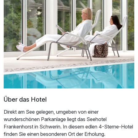
Ausstattung
Über das Hotel
Für 5 Tage
301,00 €
p.P. ab
Direkt am See gelegen, umgeben von einer
wunderschönen Parkanlage liegt das Seehotel
Frankenhorst in Schwerin. In diesem edlen 4-Sterne-Hotel
finden Sie einen besonderen Ort der Erholung.