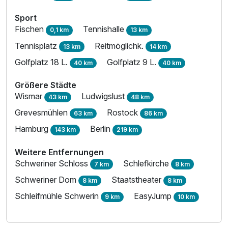
Sport
Fischen
Tennishalle
0,1 km
13 km
Tennisplatz
Reitmöglichk.
13 km
14 km
Golfplatz 18 L.
Golfplatz 9 L.
40 km
40 km
Größere Städte
Ausstattung
Wismar
Ludwigslust
43 km
48 km
Grevesmühlen
Rostock
63 km
86 km
Für 5 Tage
361,00 €
p.P. ab
Hamburg
Berlin
143 km
219 km
Weitere Entfernungen
Schweriner Schloss
Schlefkirche
7 km
8 km
Schweriner Dom
Staatstheater
8 km
8 km
Studio
Schleifmühle Schwerin
EasyJump
2 Erwachsene und 1 Kind
9 km
10 km