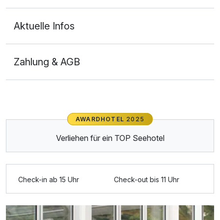
Aktuelle Infos
Zahlung & AGB
Ausstattung
Für 5 Tage
361,00 €
AWARDHOTEL
2025
p.P. ab
Verliehen für ein TOP Seehotel
Check-in ab 15 Uhr
Check-out bis 11 Uhr
Doppelzimmer Komfort
2 Erwachsene