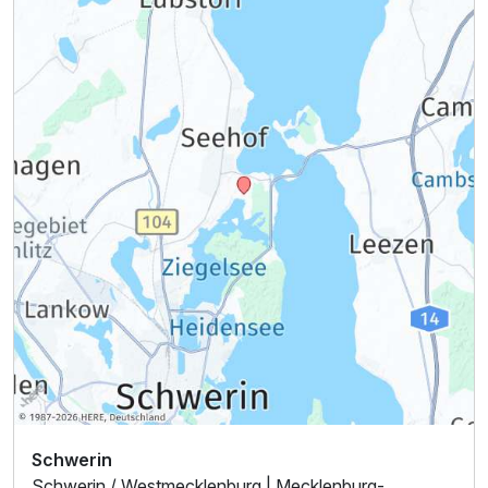
Ausstattung
Für 5 Tage
381,00 €
p.P. ab
Juniorsuite Standard
2 Erwachsene
Schwerin
Schwerin / Westmecklenburg | Mecklenburg-