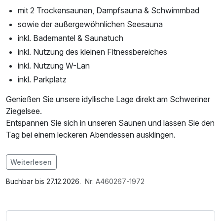
mit 2 Trockensaunen, Dampfsauna & Schwimmbad
sowie der außergewöhnlichen Seesauna
inkl. Bademantel & Saunatuch
inkl. Nutzung des kleinen Fitnessbereiches
inkl. Nutzung W-Lan
inkl. Parkplatz
Genießen Sie unsere idyllische Lage direkt am Schweriner
Ziegelsee.
Entspannen Sie sich in unseren Saunen und lassen Sie den
Tag bei einem leckeren Abendessen ausklingen.
Im Angebot enthalten
Weiterlesen
Nutzung des Fitnessbereichs, W-LAN Nutzung /
Internetnutzung, Nutzung Öffentliches Internetterminal
Buchbar bis 27.12.2026.
Nr: A460267-1972