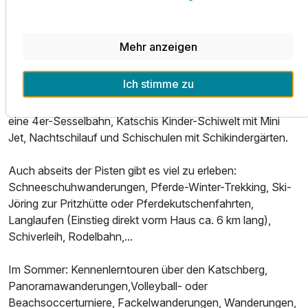
geführte Massage- und Beauty Studio.
Winterurlaub direkt an der Piste: 100 % aller Pisten können
Mehr anzeigen
beschneit werden, 70 km Abfahrten aller
Schwierigkeitsgrade, darunter die "Streif" Kärntens - die
Ausstattung
Ich stimme zu
sogenannte Direttissima - , und 600 m Höhenunterschied
auf 2.200 m, 16 hochmoderne Lifte, darunter zwei 6er- und
Für 5 Tage
467,00 €
p.P. ab
eine 4er-Sesselbahn, Katschis Kinder-Schiwelt mit Mini
Jet, Nachtschilauf und Schischulen mit Schikindergärten.
Auch abseits der Pisten gibt es viel zu erleben:
Schneeschuhwanderungen, Pferde-Winter-Trekking, Ski-
Jöring zur Pritzhütte oder Pferdekutschenfahrten,
Langlaufen (Einstieg direkt vorm Haus ca. 6 km lang),
Schiverleih, Rodelbahn,...
Im Sommer: Kennenlerntouren über den Katschberg,
Panoramawanderungen,Volleyball- oder
Beachsoccerturniere, Fackelwanderungen, Wanderungen,