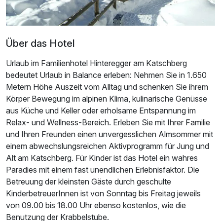
Über das Hotel
Urlaub im Familienhotel Hinteregger am Katschberg
bedeutet Urlaub in Balance erleben: Nehmen Sie in 1.650
Metern Höhe Auszeit vom Alltag und schenken Sie ihrem
Körper Bewegung im alpinen Klima, kulinarische Genüsse
aus Küche und Keller oder erholsame Entspannung im
Relax- und Wellness-Bereich. Erleben Sie mit Ihrer Familie
und Ihren Freunden einen unvergesslichen Almsommer mit
Ausstattung
einem abwechslungsreichen Aktivprogramm für Jung und
Alt am Katschberg. Für Kinder ist das Hotel ein wahres
Paradies mit einem fast unendlichen Erlebnisfaktor. Die
Für 5 Tage
527,00 €
p.P. ab
Betreuung der kleinsten Gäste durch geschulte
KinderbetreuerInnen ist von Sonntag bis Freitag jeweils
von 09.00 bis 18.00 Uhr ebenso kostenlos, wie die
Benutzung der Krabbelstube.