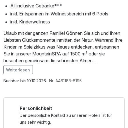
All inclusive Getränke***
inkl. Entspannen im Wellnessbereich mit 6 Pools
inkl. Kinderwellness
Urlaub mit der ganzen Familie! Gönnen Sie sich und Ihren
Liebsten Glücksmomente inmitten der Natur. Während Ihre
Kinder im Spielzirkus was Neues entdecken, entspannen
Sie in unserer MountainSPA auf 1500 m² oder sie
besuchen gemeinsam die schönsten Almen.
Weiterlesen
*Suppe mit Gebäck, Kindergericht, Tagesgericht und
Im Angebot enthalten
Omas Kuchen
1 x Welcome Drink, 1 Flasche Mineralwasser, Nutzung des
Buchbar bis 10.10.2026.
Nr: A461188-8195
Wellnessbereichs, W-LAN Nutzung / Internetnutzung,
**Katschberg Gästecard mit vielen Vorteilen und
Badetasche mit Bademantel und -tücher
Inklusivleistungen
Persönlichkeit
Gratisleistungen: Berg- und Talfahrt mit Bergbahn, tägliche
Fahrt mit der TschutschuBahn uvm
Der persönliche Kontakt zu unseren Hotels ist für
Ermäßigungen bei: Pferdekutschenfahrten, Katschberg
uns sehr wichtig.