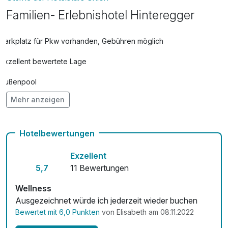
Familien- Erlebnishotel Hinteregger
Parkplatz für Pkw vorhanden, Gebühren möglich
Exzellent bewertete Lage
Außenpool
Mehr anzeigen
Vielseitiger Wellnessbereich
Hunde im Hotel erlaubt für 25,00 € pro Stück / Nacht
Hotelbewertungen
Auch vegetarische Speisen
Exzellent
Fahrradverleih
5,7
11 Bewertungen
Fitnessgeräte stehen bereit
Wellness
Ausgezeichnet würde ich jederzeit wieder buchen
Kostenloses W-LAN
Bewertet mit 6,0 Punkten
von Elisabeth am 08.11.2022
Mit Hotelbar