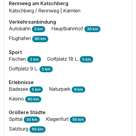
Rennweg am Katschberg
Katschberg / Rennweg | Kärnten
Verkehrsanbindung
Autobahn
Hauptbahnhof
5 km
30 km
Flughafen
80 km
Sport
Fischen
Golfplatz 18 L.
2 km
5 km
Golfplatz 9 L.
5 km
Erlebnisse
Badesee
Naturpark
5 km
8 km
Kasino
80 km
Größere Städte
Spittal
Klagenfurt
30 km
90 km
Salzburg
90 km