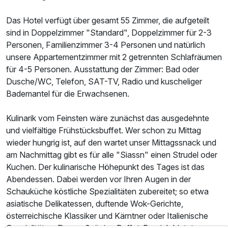
Doppelzimmer Premium
Das Hotel verfügt über gesamt 55 Zimmer, die aufgeteilt
2 Erwachsene
sind in Doppelzimmer "Standard", Doppelzimmer für 2-3
Personen, Familienzimmer 3-4 Personen und natürlich
unsere Appartementzimmer mit 2 getrennten Schlafräumen
für 4-5 Personen. Ausstattung der Zimmer: Bad oder
Dusche/WC, Telefon, SAT-TV, Radio und kuscheliger
Bademantel für die Erwachsenen.
Kulinarik vom Feinsten wäre zunächst das ausgedehnte
und vielfältige Frühstücksbuffet. Wer schon zu Mittag
wieder hungrig ist, auf den wartet unser Mittagssnack und
am Nachmittag gibt es für alle "Siassn" einen Strudel oder
Kuchen. Der kulinarische Höhepunkt des Tages ist das
Abendessen. Dabei werden vor Ihren Augen in der
Schauküche köstliche Spezialitäten zubereitet; so etwa
asiatische Delikatessen, duftende Wok-Gerichte,
österreichische Klassiker und Kärntner oder Italienische
Ausstattung
Spezialitäten. Der großzügige Buffet-Bereich bietet