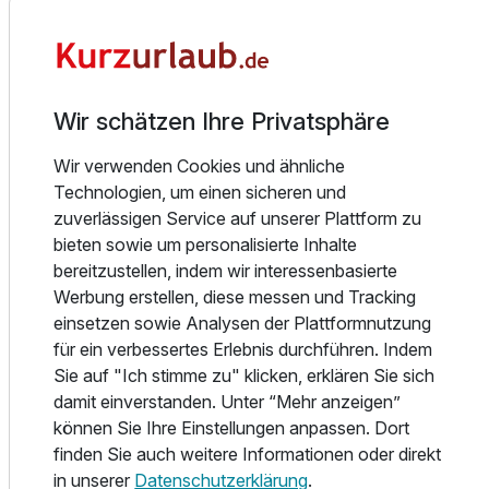
überdies ein Salat-Buffet sowie täglich wechselnde
Für 5 Tage
362,00 €
p.P. ab
Zuspeisen, Suppen, Saucen und Beilagen. Und dass auch
bei den Desserts alles geboten wird, was Koch und Küche
hergeben, versteht sich in Österreich, dem Land der
Wir schätzen Ihre Privatsphäre
Mehlspeisen, von selbst.
Wir verwenden Cookies und ähnliche
Familienzimmer
Eintauchen in die Alm-Wellness-Oase mit 1500 m²: Riesen-
Technologien, um einen sicheren und
Schwimmbad (14 x 17 m), Wellnessanlage, Outdoor-
2 Erwachsene und 2 Kinder
zuverlässigen Service auf unserer Plattform zu
Kinder-Whirl-Pool mit Rutsche von Pool zu Pool (34 Grad)
bieten sowie um personalisierte Inhalte
- auf 1650 Metern mit Panoramablick. Ale Pools haben 24
bereitzustellen, indem wir interessenbasierte
Stunden geöffnet. Erlebnis-Saunawelt - die Holz-
Werbung erstellen, diese messen und Tracking
Lärchensauna, Inhalationsgrotten, Hot-Whirl-Pool innen
einsetzen sowie Analysen der Plattformnutzung
(37 Grad), Dampfbäder mit Vip-Duschen, Solebecken (36
für ein verbessertes Erlebnis durchführen. Indem
Grad), Kräutersauna, Schafflbad, Heubad, Fitnessraum
Sie auf "Ich stimme zu" klicken, erklären Sie sich
und Cardio-Fitnessgeräten und Relaxinsel mit
damit einverstanden. Unter “Mehr anzeigen”
Kuschelnestern gehören ebenso zur exklusiven
können Sie Ihre Einstellungen anpassen. Dort
Ausstattung des Wohlfühlbereiches, wie geheizte
finden Sie auch weitere Informationen oder direkt
Wasserbetten, Relax-Liegen und das professionell
in unserer
Datenschutzerklärung
.