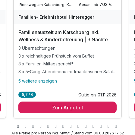
Nur noch bis Oktober
702 €
Gesamt ab
Rennweg am Katschberg, Katschberg / Rennweg
Familien- Erlebnishotel Hinteregger
Familienauszeit am Katschberg inkl.
Wellness & Kinderbetreuung | 3 Nächte
3 Übernachtungen
3 x reichhaltiges Frühstück vom Buffet
3 x Familien-Mittagsgericht*
3 x 5-Gang-Abendmenü mit knackfrischen Salaten
schen Salaten
5 weitere anzeigen
Alle Inklusivleistungen
9 enthalten
Gültig bis 01.11.2026
6
5,7 / 6
3 Übernachtungen
Zum Angebot
3 x reichhaltiges Frühstück vom Buffet
3 x Familien-Mittagsgericht*
3 x 5-Gang-Abendmenü mit knackfrischen
Salaten
Alle Preise pro Person inkl. MwSt. / Stand vom 06.08.2026 17:52