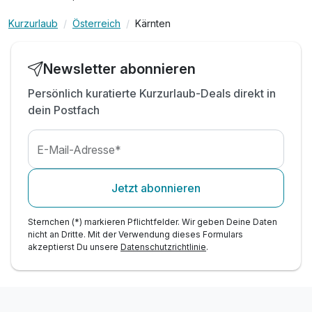
inkl. Entspannen im Wellnessbereich mit 6 Pools
inkl. Gästecard**
Kurzurlaub
Österreich
Kärnten
All inclusive Getränke im Sommer***
inkl. Kinderbetreuung an 6 Tagen pro Woche
Newsletter abonnieren
Tipp: Skischule und Skiverleih direkt im Hotel
Persönlich kuratierte Kurzurlaub-Deals direkt in
dein Postfach
E-Mail-Adresse*
Jetzt abonnieren
Sternchen (*) markieren Pflichtfelder. Wir geben Deine Daten
nicht an Dritte. Mit der Verwendung dieses Formulars
akzeptierst Du unsere
Datenschutzrichtlinie
.