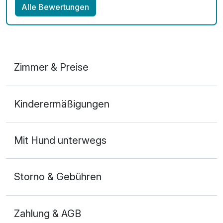
Alle Bewertungen
Zimmer & Preise
2-Raum Appartement
Kinderermäßigungen
2 Erwachsene und 2 Kinder
Mit Hund unterwegs
Storno & Gebühren
Zahlung & AGB