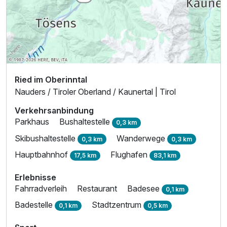
Ried im Oberinntal
Nauders / Tiroler Oberland / Kaunertal | Tirol
Verkehrsanbindung
Parkhaus
Bushaltestelle
0,3 km
Skibushaltestelle
Wanderwege
0,3 km
0,3 km
Hauptbahnhof
Flughafen
17,5 km
83,1 km
Erlebnisse
Fahrradverleih
Restaurant
Badesee
0,1 km
Badestelle
Stadtzentrum
0,1 km
0,5 km