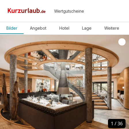
Wertgutscheine
Bilder
Angebot
Hotel
Lage
Weitere
1
1
/
/
36
36