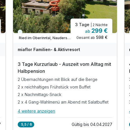
3 Tage
| 2 Nächte
299 €
ab
Viele Termine frei
598 €
Gesamt ab
Ried im Oberinntal, Nauders / Tiroler Oberland / Kaunertal
miaflor Familien- & Aktivresort
3 Tage Kurzurlaub - Auszeit vom Alltag mit
Halbpension
2 Übernachtungen mit Blick auf die Berge
2 x reichhaltiges Frühstück vom Buffet
2 x Nachmittags-Snack
2 x 4 Gang-Wahlmenü am Abend mit Salatbuffet
4 weitere anzeigen
Alle Inklusivleistungen
8 enthalten
7
Gültig bis 04.04.2027
5,5 / 6
2 Übernachtungen mit Blick auf die Berge