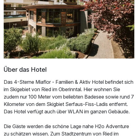
2 Erwachsene
Über das Hotel
Das 4-Sterne Miaflor - Familien & Aktiv Hotel befindet sich
im Skigebiet von Ried im Oberinntal. Hier wohnen Sie
zudem nur 100 Meter vom beliebten Badesee sowie rund 7
Kilometer von dem Skigbiet Serfaus-Fiss-Ladis entfernt.
Das Hotel verfügt auch über WLAN im ganzen Gebäude.
Ausstattung
Die Gäste werden die schöne Lage nahe H2o Adventure
Für 5 Tage
597,60 €
p.P. ab
zu schätzen wissen. Zum Stadtzentrum von Ried im