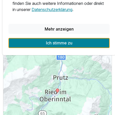
finden Sie auch weitere Informationen oder direkt
Ausstattung
in unserer
Datenschutzerklärung
.
Für 5 Tage
789,60 €
p.P. ab
Mehr anzeigen
Lage & Umgebung
Ich stimme zu