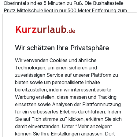
Oberinntal sind es 5 Minuten zu Fuß. Die Bushaltestelle
Prutz Mittelschule liegt in nur 500 Meter Entfernung zum
Miaflor - Familien- & Aktiv Hotel.
Im Hotel stehen Ihnen 74 Zimmer zur Auswahl, die mit
Juniorsuite Klassik
einem Balkon und einem Ankleidebereich ausgestattet
2 Erwachsene und 2 Kinder
Wir schätzen Ihre Privatsphäre
sind. Zu den weiteren Annehmlichkeiten gehören WLAN
und ein Flachbildfernseher mit Satellitenkanälen. Die
Wir verwenden Cookies und ähnliche
Zimmer verfügen über einen Kühlschrank und in den
Technologien, um einen sicheren und
Badezimmern gibt es eine getrennte Toilette und eine
zuverlässigen Service auf unserer Plattform zu
Dusche.
bieten sowie um personalisierte Inhalte
bereitzustellen, indem wir interessenbasierte
Im Miaflor - Familien & Aktiv Hotel erwartet Sie
Werbung erstellen, diese messen und Tracking
kostenloses Frühstücksbuffet im Restaurant, sowie ein
einsetzen sowie Analysen der Plattformnutzung
umfassendes 4 Gang Abendmenü mit Salatbuffet.
für ein verbessertes Erlebnis durchführen. Indem
Sie auf "Ich stimme zu" klicken, erklären Sie sich
damit einverstanden. Unter “Mehr anzeigen”
können Sie Ihre Einstellungen anpassen. Dort
Alle Infos zum miaflor Familien- & Aktivresort