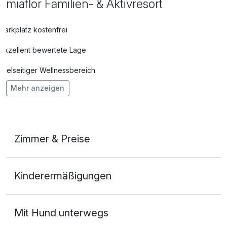
miaflor Familien- & Aktivresort
Parkplatz kostenfrei
Exzellent bewertete Lage
Vielseitiger Wellnessbereich
Mehr anzeigen
Hunde im Hotel nicht erlaubt
Auch vegetarische Speisen
Fahrradverleih
Zimmer & Preise
Fitnessgeräte stehen bereit
Doppelzimmer Deluxe
Kostenloses W-LAN
Kinderermäßigungen
2 Erwachsene
Mit Hotelbar
Mit Hund unterwegs