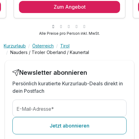
Zum Angebot
2 x reichhaltiges Frühstück vom Buffet
2 x Nachmittags-Snack
2 x 4 Gang-Wahlmenü am Abend mit Salatbuffet
inkl. Leih-Badetasche mit Bademantel & -tuch
Alle Preise pro Person inkl. MwSt.
inkl. Nutzung des Wellness- & Saunabereich
Kurzurlaub
Österreich
Tirol
inkl. Nutzung des Kindererlebnis-Badbereich
Nauders / Tiroler Oberland / Kaunertal
inkl. Nutzung des Kinderspielbereich
Newsletter abonnieren
Persönlich kuratierte Kurzurlaub-Deals direkt in
dein Postfach
E-Mail-Adresse*
Jetzt abonnieren