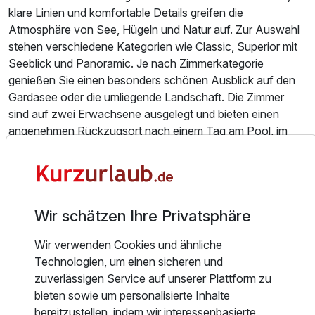
klare Linien und komfortable Details greifen die
Atmosphäre von See, Hügeln und Natur auf. Zur Auswahl
stehen verschiedene Kategorien wie Classic, Superior mit
Seeblick und Panoramic. Je nach Zimmerkategorie
genießen Sie einen besonders schönen Ausblick auf den
Gardasee oder die umliegende Landschaft. Die Zimmer
sind auf zwei Erwachsene ausgelegt und bieten einen
angenehmen Rückzugsort nach einem Tag am Pool, im
Spa oder bei Ausflügen durch die Region. So verbindet das
Haus überschaubare Größe mit einem entspannten
Ausstattung
Wohngefühl und zeitgemäßem Komfort.
Essen und Trinken
Wir schätzen Ihre Privatsphäre
Für 8 Tage
791,00 €
p.P. ab
Kulinarisch setzt das AHG Riva del Sole Wellness Hotel auf
Wir verwenden Cookies und ähnliche
regionale Qualität, saisonale Zutaten und die Philosophie
Technologien, um einen sicheren und
des „km 0“ – also Lebensmittel aus der näheren
zuverlässigen Service auf unserer Plattform zu
Umgebung. Der Tag beginnt mit einem Frühstücksbuffet,
bieten sowie um personalisierte Inhalte
bei dem auch frisch zubereitete warme Speisen möglich
bereitzustellen, indem wir interessenbasierte
sind. Mittags bietet der Poolbereich eine passende