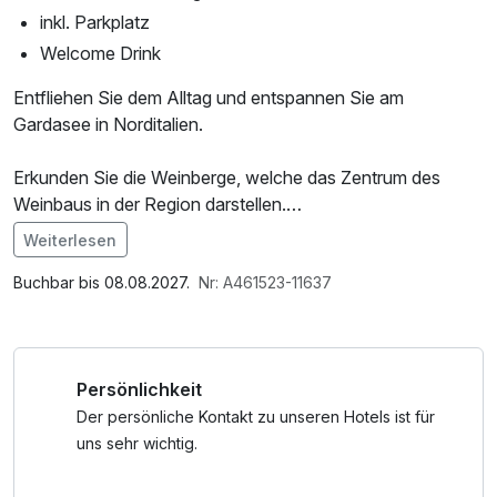
inkl. Parkplatz
Welcome Drink
Entfliehen Sie dem Alltag und entspannen Sie am
Gardasee in Norditalien.
Erkunden Sie die Weinberge, welche das Zentrum des
Weinbaus in der Region darstellen.
Besichtigen Sie die Stadtburg, spazieren Sie entlang der
Weiterlesen
Panoramastraße und genießen Sie Ihre persönliche
Auszeit am lebhaften Hafen von Moniga del Garda.
Buchbar bis 08.08.2027.
Nr: A461523-11637
*Wahl zwischen Mittag- oder Abendessen.
Diese Auswahl kann direkt bei der Ankunft im Hotel
Persönlichkeit
getroffen werden.
Der persönliche Kontakt zu unseren Hotels ist für
uns sehr wichtig.