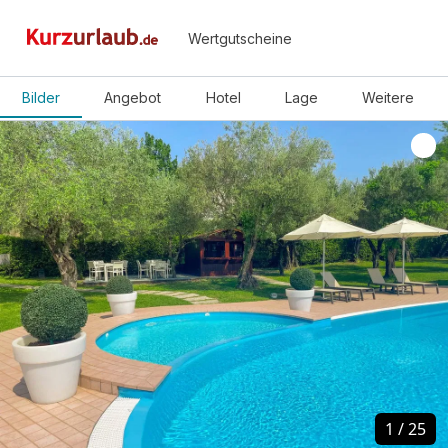
Wertgutscheine
Bilder
Angebot
Hotel
Lage
Weitere
1
1
/
/
25
25