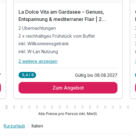
La Dolce Vita am Gardasee – Genuss,
Entspannung & mediterraner Flair | 2
Nächte
2 Übernachtungen
2 x reichhaltiges Frühstück vom Buffet
inkl. Willkommensgetränk
inkl. W-Lan Nutzung
2 weitere anzeigen
Alle Inklusivleistungen
6 enthalten
7
Gültig bis 08.08.2027
5,4 / 6
2 Übernachtungen
Zum Angebot
2 x reichhaltiges Frühstück vom Buffet
inkl. Willkommensgetränk
inkl. W-Lan Nutzung
inkl. Parkplatz
Alle Preise pro Person inkl. MwSt.
Welcome Drink
Kurzurlaub
Italien