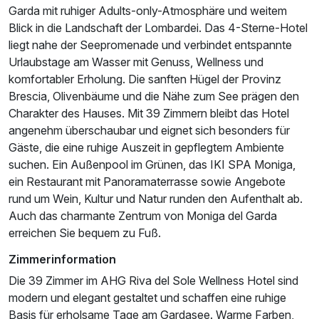
Garda mit ruhiger Adults-only-Atmosphäre und weitem
Blick in die Landschaft der Lombardei. Das 4-Sterne-Hotel
liegt nahe der Seepromenade und verbindet entspannte
Urlaubstage am Wasser mit Genuss, Wellness und
Ausstattung
komfortabler Erholung. Die sanften Hügel der Provinz
Brescia, Olivenbäume und die Nähe zum See prägen den
Charakter des Hauses. Mit 39 Zimmern bleibt das Hotel
Für 8 Tage
861,00 €
p.P. ab
angenehm überschaubar und eignet sich besonders für
Gäste, die eine ruhige Auszeit in gepflegtem Ambiente
suchen. Ein Außenpool im Grünen, das IKI SPA Moniga,
ein Restaurant mit Panoramaterrasse sowie Angebote
rund um Wein, Kultur und Natur runden den Aufenthalt ab.
Doppelzimmer Superior
Auch das charmante Zentrum von Moniga del Garda
2 Erwachsene und 1 Kind
erreichen Sie bequem zu Fuß.
Zimmerinformation
Die 39 Zimmer im AHG Riva del Sole Wellness Hotel sind
modern und elegant gestaltet und schaffen eine ruhige
Basis für erholsame Tage am Gardasee. Warme Farben,