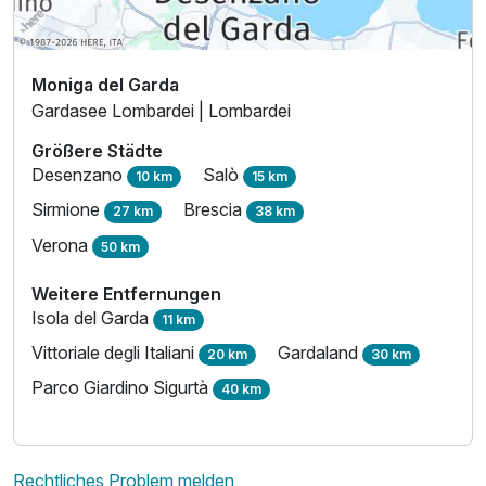
Moniga del Garda
Gardasee Lombardei | Lombardei
Größere Städte
Desenzano
Salò
10 km
15 km
Sirmione
Brescia
27 km
38 km
Verona
50 km
Weitere Entfernungen
Isola del Garda
11 km
Vittoriale degli Italiani
Gardaland
20 km
30 km
Parco Giardino Sigurtà
40 km
Rechtliches Problem melden