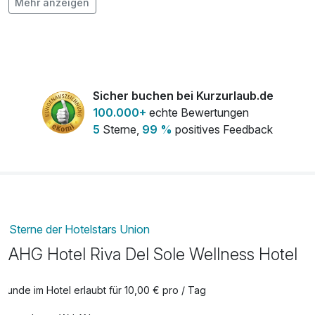
Mehr anzeigen
Tour zur Isola del Garda (3 Std.) pro
46,00 €
Person
pro Person (3 Stunde/n)
Weinverkostung (90 Min.) pro Person
20,00 €
Sicher buchen bei Kurzurlaub.de
pro Person (90 Minuten)
100.000+
echte Bewertungen
5
Sterne,
99 %
positives Feedback
Sterne der Hotelstars Union
AHG Hotel Riva Del Sole Wellness Hotel
Hunde im Hotel erlaubt für 10,00 € pro / Tag