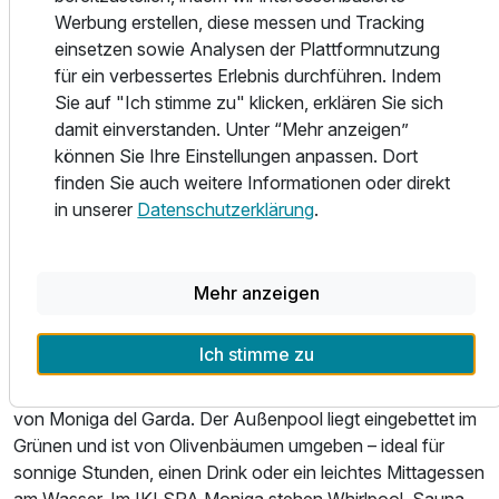
Werbung erstellen, diese messen und Tracking
Gelegenheit für leichte Gerichte in entspannter
einsetzen sowie Analysen der Plattformnutzung
Atmosphäre. Am Abend stehen italienische Tradition,
für ein verbessertes Erlebnis durchführen. Indem
lombardische Einflüsse und moderne Akzente im
Sie auf "Ich stimme zu" klicken, erklären Sie sich
Mittelpunkt. Das À-la-carte-Restaurant Terrazza21
damit einverstanden. Unter “Mehr anzeigen”
empfängt Sie auf einer Panoramaterrasse mit Blick auf den
können Sie Ihre Einstellungen anpassen. Dort
Gardasee und ist zum Mittag- und Abendessen geöffnet.
finden Sie auch weitere Informationen oder direkt
Ergänzend bietet das Hotelrestaurant Halbpensionsmenüs
in unserer
Datenschutzerklärung
.
mit mehreren Wahlmöglichkeiten. Für Kaffee, Aperitif,
Cocktail oder eine kleine Pause zwischendurch stehen die
Bar mit Seeblickterrasse sowie der Sommerkiosk am Pool
zur Verfügung.
Mehr anzeigen
Wellness & Freizeit
Ich stimme zu
Entspannung findet im AHG Riva del Sole Wellness Hotel
ihren Platz zwischen Pool, Spa und der ruhigen Landschaft
von Moniga del Garda. Der Außenpool liegt eingebettet im
Grünen und ist von Olivenbäumen umgeben – ideal für
sonnige Stunden, einen Drink oder ein leichtes Mittagessen
am Wasser. Im IKI SPA Moniga stehen Whirlpool, Sauna,