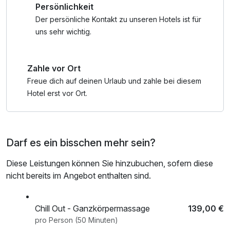
Persönlichkeit
Gäste erst ab einem Alter von 16 Jahren genutzt werden
darf.“ - Kinderpoolzeiten 10-12 Uhr & 14-16 Uhr
Der persönliche Kontakt zu unseren Hotels ist für
uns sehr wichtig.
Das Schwimmbad sowie der Außenpool können
selbstverständlich auch von unseren kleinsten Gästen
Zahle vor Ort
genutzt werden.
Freue dich auf deinen Urlaub und zahle bei diesem
Termine für Welnamisliege, sprechen Sie bitte rechtzeitig
Hotel erst vor Ort.
ab. Vielen Dank!
Die ortsübliche Übernachtungssteuer liegt bei 4% der
Darf es ein bisschen mehr sein?
Übernachtungskosten.
Diese Leistungen können Sie hinzubuchen, sofern diese
nicht bereits im Angebot enthalten sind.
Chill Out - Ganzkörpermassage
139,00 €
pro Person (50 Minuten)