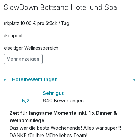
SlowDown Bottsand Hotel und Spa
Parkplatz 10,00 € pro Stück / Tag
Außenpool
Vielseitiger Wellnessbereich
Mehr anzeigen
Hunde im Hotel erlaubt für 20,00 € pro Stück / Nacht
Auch vegetarische Speisen
Hotelbewertungen
Fahrradverleih
Sehr gut
Kostenloses W-LAN
5,2
640 Bewertungen
Mit Hotelbar
Zeit für langsame Momente inkl. 1 x Dinner &
Welnamisliege
Das war die beste Wochenende! Alles war super!!!
DANKE für Ihre Mühe liebes Team!