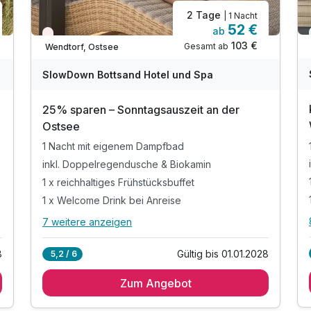
2 Tage
| 1 Nacht
52 €
ab
Wieder frei ab September
103 €
Gesamt ab
Wendtorf, Ostsee
A
W
WAR
SlowDown Bottsand Hotel und Spa
D
2
202
25% sparen – Sonntagsauszeit an der
6
6
Ostsee
1 Nacht mit eigenem Dampfbad
inkl. Doppelregendusche & Biokamin
1 x reichhaltiges Frühstücksbuffet
1 x Welcome Drink bei Anreise
7 weitere anzeigen
Alle Inklusivleistungen
11 enthalten
8
Gültig bis 01.01.2028
5,2 / 6
1 Nacht mit eigenem Dampfbad
Zum Angebot
inkl. Doppelregendusche & Biokamin
1 x reichhaltiges Frühstücksbuffet