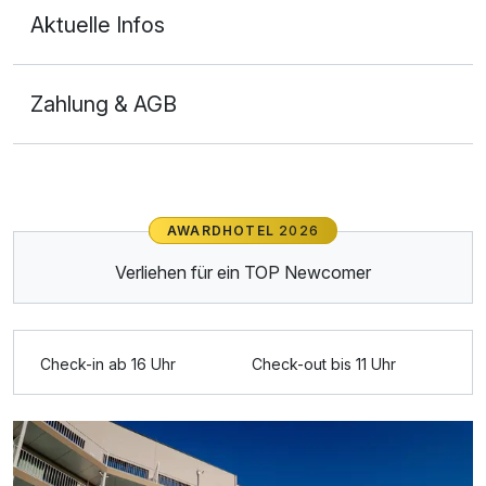
Aktuelle Infos
Zahlung & AGB
Ausstattung
Für 3 Tage
141,00 €
AWARDHOTEL
2026
p.P. ab
Verliehen für ein TOP Newcomer
Check-in ab 16 Uhr
Check-out bis 11 Uhr
Doppelzimmer Superior
2 Erwachsene und 2 Kinder