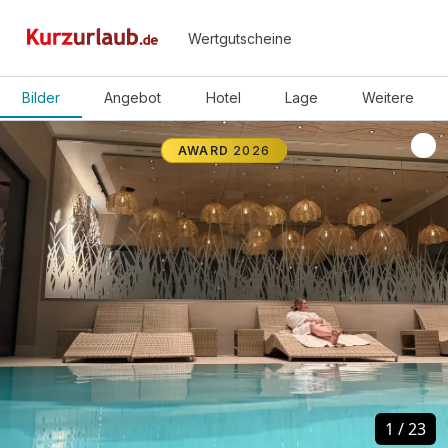
Wertgutscheine
Bilder
Angebot
Hotel
Lage
Weitere
AWARD
2026
1
1
/
/
23
23