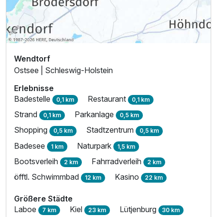
Wendtorf
Ostsee | Schleswig-Holstein
Erlebnisse
Badestelle
Restaurant
0,1 km
0,1 km
Strand
Parkanlage
0,1 km
0,5 km
Shopping
Stadtzentrum
0,5 km
0,5 km
Badesee
Naturpark
1 km
1,5 km
Bootsverleih
Fahrradverleih
2 km
2 km
öfftl. Schwimmbad
Kasino
12 km
22 km
Größere Städte
Laboe
Kiel
Lütjenburg
7 km
23 km
30 km