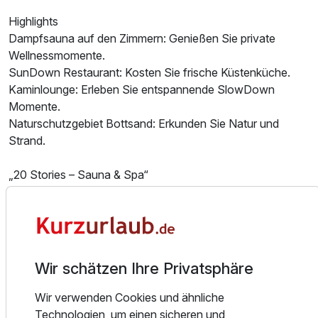
Doppelzimmer Wasserseite
Highlights
2 Erwachsene und 2 Kinder
Dampfsauna auf den Zimmern: Genießen Sie private
Wellnessmomente.
SunDown Restaurant: Kosten Sie frische Küstenküche.
Kaminlounge: Erleben Sie entspannende SlowDown
Momente.
Naturschutzgebiet Bottsand: Erkunden Sie Natur und
Strand.
„20 Stories – Sauna & Spa“
In unserem exklusiven „20 Stories – Sauna & Spa“
erwarten Sie mehr als 20 einzigartige Wellness-Erlebnisse.
Lassen Sie sich von unseren wohltuenden Saunen wie
sanften Sanarien, Infrarot-, Dampf- und Finnischen
Saunen verzaubern und bringen Sie Körper und Geist in
Wir schätzen Ihre Privatsphäre
Ausstattung
Einklang. Genießen Sie die beruhigende Atmosphäre
unseres Indoor-Pools oder schwimmen Sie hinaus in die
Wir verwenden Cookies und ähnliche
Für 3 Tage
200,00 €
belebende Kulisse des beheizten Outdoor-Pools.
p.P. ab
Technologien, um einen sicheren und