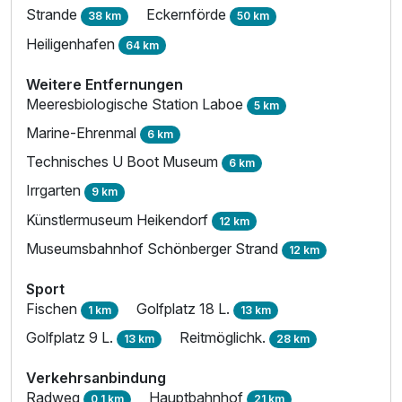
Strande
Eckernförde
38 km
50 km
Heiligenhafen
64 km
Weitere Entfernungen
Meeresbiologische Station Laboe
5 km
Marine-Ehrenmal
6 km
Technisches U Boot Museum
6 km
Irrgarten
9 km
Künstlermuseum Heikendorf
12 km
Museumsbahnhof Schönberger Strand
12 km
Sport
Fischen
Golfplatz 18 L.
1 km
13 km
Golfplatz 9 L.
Reitmöglichk.
13 km
28 km
Verkehrsanbindung
Radweg
Hauptbahnhof
0,1 km
21 km