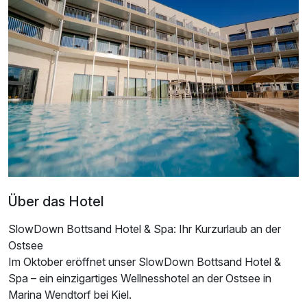
Ausstattung
Über das Hotel
Für 3 Tage
306,00 €
p.P. ab
SlowDown Bottsand Hotel & Spa: Ihr Kurzurlaub an der
Ostsee
Im Oktober eröffnet unser SlowDown Bottsand Hotel &
Spa – ein einzigartiges Wellnesshotel an der Ostsee in
Marina Wendtorf bei Kiel.