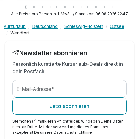
1 x Welcome Drink bei Anreise
inkl. Eintritt in den „20 Stories“ Wellnessbereich
Alle Preise pro Person inkl. MwSt. / Stand vom 06.08.2026 22:47
mit Schwimmbad & beheiztem Außenpool
Kurzurlaub
Deutschland
Schleswig-Holstein
Ostsee
inkl. Eintritt in den Saunabereich*
Wendtorf
mit Infrarot-, Dampf- sowie Finnischen Saunen
inkl. kuscheliger Bademantel
inkl. Tee- und Kaffee Zubereiter im Zimmer
Newsletter abonnieren
inkl. Nutzung W-Lan
Persönlich kuratierte Kurzurlaub-Deals direkt in
dein Postfach
E-Mail-Adresse*
Jetzt abonnieren
Sternchen (*) markieren Pflichtfelder. Wir geben Deine Daten
nicht an Dritte. Mit der Verwendung dieses Formulars
akzeptierst Du unsere
Datenschutzrichtlinie
.