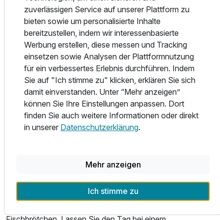
zuverlässigen Service auf unserer Plattform zu
Zeit für langsame Momente
bieten sowie um personalisierte Inhalte
Unsere Mission ist es, Sie in den SlowDown Modus zu
bereitzustellen, indem wir interessenbasierte
versetzen. Wir schaffen Raum für kleine, langsame
Werbung erstellen, diese messen und Tracking
Momente und lenken Ihren Blick auf das Wesentliche. Hier
einsetzen sowie Analysen der Plattformnutzung
Doppelzimmer zur Einzelnutzung
zählt nicht die Schnelligkeit, sondern die Qualität der Zeit,
für ein verbessertes Erlebnis durchführen. Indem
1 Erwachsenen und 2 Kinder
die Sie sich selbst schenken.
Sie auf "Ich stimme zu" klicken, erklären Sie sich
damit einverstanden. Unter “Mehr anzeigen”
Ausstattung
Zimmer mit Privat-Wellness
können Sie Ihre Einstellungen anpassen. Dort
Erleben Sie SlowDown Momente auch in unseren
finden Sie auch weitere Informationen oder direkt
Zimmern. Mit eigener Dampfsauna, Doppelregendusche,
Für 3 Tage
242,00 €
in unserer
Datenschutzerklärung
.
p.P. ab
Balkon, Elektrokamin und Tee- sowie Kaffeestation.
Einfach zum Wohlfühlen!
Mehr anzeigen
Eine Umgebung zum Entspannen – direkt an der Ostsee
Spazieren Sie auf der neuen Ostseepromenade zur
Ich stimme zu
Seebrücke, besuchen Sie den Strand und das
Naturschutzgebiet oder genießen Sie ein leckeres
Fischbrötchen. Lassen Sie den Tag bei einem