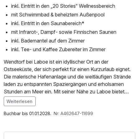
inkl. Eintritt in den „20 Stories“ Wellnessbereich
mit Schwimmbad & beheiztem Außenpool
inkl. Eintritt in den Saunabereich*
mit Infrarot-, Dampf- sowie Finnischen Saunen
inkl. Bademantel auf dem Zimmer
inkl. Tee- und Kaffee Zubereiter im Zimmer
Wendtorf bei Laboe ist ein idyllischer Ort an der
Ostseeküste, der sich perfekt für einen Kurzurlaub eignet.
Die malerische Hafenanlage und die weitläufigen Strände
laden zu entspannten Spaziergängen und erholsamen
Stunden am Meer ein. Mit seiner Nähe zu Laboe bietet
Wendtorf zudem interessante Ausflugsziele, wie das
Weiterlesen
Marine-Ehrenmal und das U-Boot U-995, die maritime
Im Angebot enthalten
Geschichte hautnah erlebbar machen.
Leihbademantel, Nutzung des Fitnessbereichs, Nutzung
Buchbar bis 01.01.2028.
Nr: A462647-11699
des Wellnessbereichs, W-LAN Nutzung / Internetnutzung,
* „Wir möchten Sie freundlich darauf hinweisen, dass
kostenfreier Kaffee/Tee im Zimmer, Badetasche mit
unser "20 stories Sauna & Spa" aus Rücksicht auf alle
Bademantel und -tücher