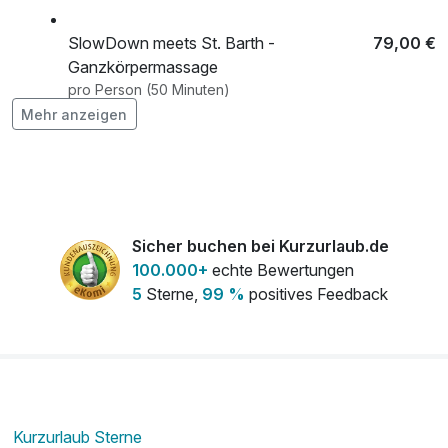
SlowDown meets St. Barth -
79,00 €
Ganzkörpermassage
pro Person (50 Minuten)
Mehr anzeigen
St. Barth Lightness -
109,00 €
Gesichtsbehandlung
pro Person (50 Minuten)
Sicher buchen bei Kurzurlaub.de
St. Barth Richness
129,00 €
100.000+
echte Bewertungen
pro Person (80 Minuten)
5
Sterne,
99 %
positives Feedback
Sundowner - erfrischende Körperpackung
75,00 €
pro Person (45 Minuten)
Kurzurlaub Sterne