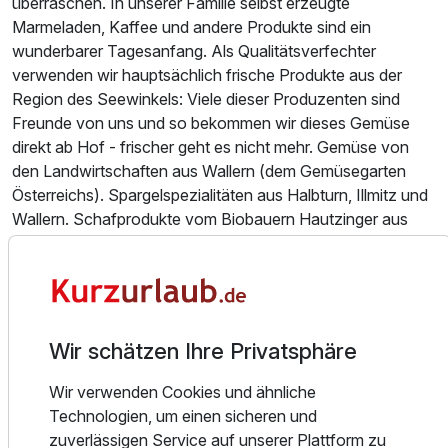
überraschen. In unserer Familie selbst erzeugte
Marmeladen, Kaffee und andere Produkte sind ein
wunderbarer Tagesanfang. Als Qualitätsverfechter
verwenden wir hauptsächlich frische Produkte aus der
Region des Seewinkels: Viele dieser Produzenten sind
Freunde von uns und so bekommen wir dieses Gemüse
direkt ab Hof - frischer geht es nicht mehr. Gemüse von
den Landwirtschaften aus Wallern (dem Gemüsegarten
Österreichs). Spargelspezialitäten aus Halbturn, Illmitz und
Wallern. Schafprodukte vom Biobauern Hautzinger aus
Tadten. Wild aus der schlosseigenen Jagd geliefert von
unserem Jägermeister Toni Nemeth.
Auf den Genuss des Weines muss man hier keinesfalls
verzichten. Direkt vor Ort liegt das Weingut des Schlosses.
Wir schätzen Ihre Privatsphäre
National und International hoch ausgezeichnete Weine
werden hier gekeltert. Führungen durch das Weingut und
Wir verwenden Cookies und ähnliche
Verkostungen sind selbstverständlich im Angebot.
Technologien, um einen sicheren und
Sämtliche Weine sind im Restaurant auch glasweise
zuverlässigen Service auf unserer Plattform zu