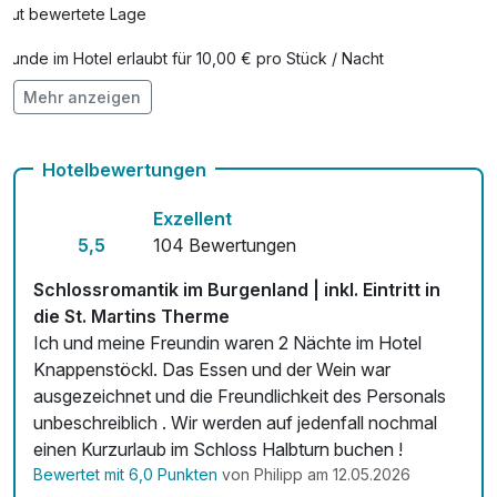
Gut bewertete Lage
Hunde im Hotel erlaubt für 10,00 € pro Stück / Nacht
Mehr anzeigen
kostenfreie Leihfahrräder
Kostenloses W-LAN
Hotelbewertungen
Zimmerservice verfügbar
Exzellent
5,5
104 Bewertungen
Schlossromantik im Burgenland | inkl. Eintritt in
die St. Martins Therme
Ich und meine Freundin waren 2 Nächte im Hotel
Knappenstöckl. Das Essen und der Wein war
ausgezeichnet und die Freundlichkeit des Personals
unbeschreiblich . Wir werden auf jedenfall nochmal
einen Kurzurlaub im Schloss Halbturn buchen !
Bewertet mit 6,0 Punkten
von Philipp am 12.05.2026