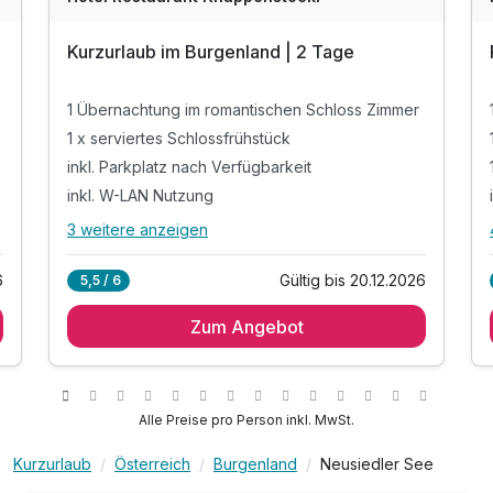
Kurzurlaub im Burgenland | 2 Tage
1 Übernachtung im romantischen Schloss Zimmer
1 x serviertes Schlossfrühstück
inkl. Parkplatz nach Verfügbarkeit
inkl. W-LAN Nutzung
3 weitere anzeigen
Alle Inklusivleistungen
7 enthalten
6
Gültig bis 20.12.2026
5,5 / 6
1 Übernachtung im romantischen Schloss Zimmer
Zum Angebot
1 x serviertes Schlossfrühstück
inkl. Parkplatz nach Verfügbarkeit
inkl. W-LAN Nutzung
Tipp: Schloss Halbturn
Alle Preise pro Person inkl. MwSt.
Tipp: St. Martins Therme
Kurzurlaub
Österreich
Burgenland
Neusiedler See
Tipp: Neusiedler See