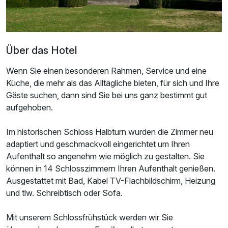
Über das Hotel
Wenn Sie einen besonderen Rahmen, Service und eine
Küche, die mehr als das Alltägliche bieten, für sich und Ihre
Gäste suchen, dann sind Sie bei uns ganz bestimmt gut
aufgehoben.
Im historischen Schloss Halbturn wurden die Zimmer neu
adaptiert und geschmackvoll eingerichtet um Ihren
Aufenthalt so angenehm wie möglich zu gestalten. Sie
Ausstattung
können in 14 Schlosszimmern Ihren Aufenthalt genießen.
Ausgestattet mit Bad, Kabel TV-Flachbildschirm, Heizung
Zusatznächte
und tlw. Schreibtisch oder Sofa.
Mit unserem Schlossfrühstück werden wir Sie
Für 3 Tage
208,00 €
p.P. ab