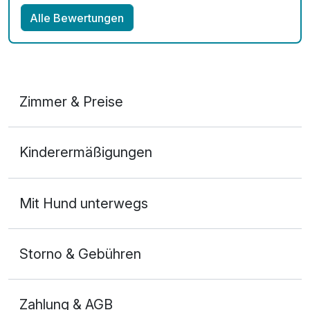
Alle Bewertungen
Zimmer & Preise
Doppelzimmer
Kinderermäßigungen
2 Erwachsene
Mit Hund unterwegs
Storno & Gebühren
Zahlung & AGB