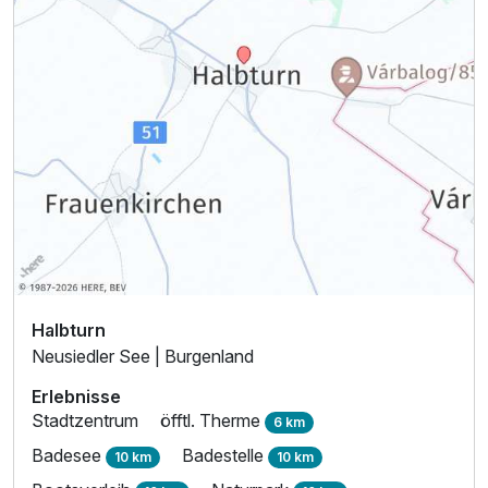
Halbturn
Neusiedler See | Burgenland
Erlebnisse
Stadtzentrum
öfftl. Therme
6 km
Badesee
Badestelle
10 km
10 km