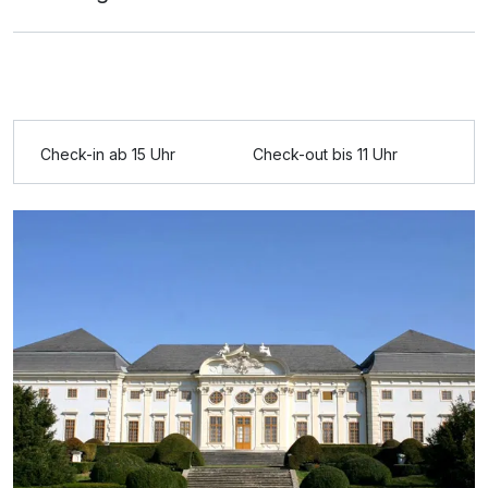
Ausstattung
Check-in ab 15 Uhr
Check-out bis 11 Uhr
Zusatznächte
Für 3 Tage
188,00 €
p.P. ab
Suite/n
2 Erwachsene und 2 Kinder