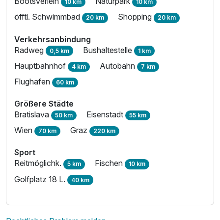
Bootsverleih
Naturpark
10 km
10 km
öfftl. Schwimmbad
Shopping
20 km
20 km
Verkehrsanbindung
Radweg
Bushaltestelle
0,5 km
1 km
Hauptbahnhof
Autobahn
4 km
7 km
Flughafen
60 km
Größere Städte
Bratislava
Eisenstadt
50 km
55 km
Wien
Graz
70 km
220 km
Sport
Reitmöglichk.
Fischen
5 km
10 km
Golfplatz 18 L.
40 km