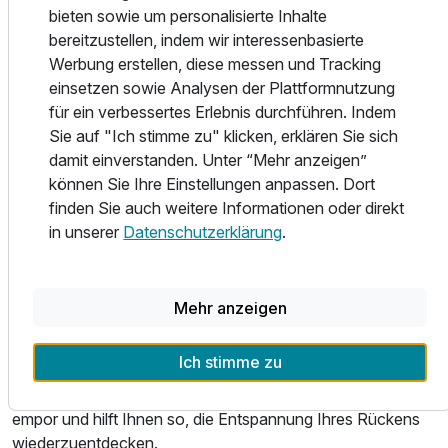
erhältlich.
bieten sowie um personalisierte Inhalte
bereitzustellen, indem wir interessenbasierte
Die St. Martins Therme liegt nur 15 Minuten mit dem Auto
Werbung erstellen, diese messen und Tracking
vom Schloss Halbturn entfernt. Die großzügige Wellness-
einsetzen sowie Analysen der Plattformnutzung
und Thermalwasserwelt mit Innen- und Außenbecken,
für ein verbessertes Erlebnis durchführen. Indem
ausgedehnten Ruheräumen mit Ausblick in die Natur und
Sie auf "Ich stimme zu" klicken, erklären Sie sich
Liegebereichen auf der Halbinsel des Thermeneigenen
damit einverstanden. Unter “Mehr anzeigen”
Sees bildet den „klassischen“ Teil des Angebots.
können Sie Ihre Einstellungen anpassen. Dort
Außerdem gibt es eine Sommerbar im Freien, und für die
finden Sie auch weitere Informationen oder direkt
kühlere Jahreszeit ein gemütliches Kaminzimmer, das den
in unserer
Datenschutzerklärung
.
Besucher einlädt, das Flair einer Lodge zu genießen.
Jahrein, jahraus wird das kostbare Nass der dritten
Mehr anzeigen
anerkannten Heilquelle des Burgenlandes aus den Tiefen
des Gesteins gepumpt. Natrium- Hydrogencarbonat-
Ich stimme zu
Chlorid-Thermal-Mineralwasser sprudelt wunderbar warm
mit 43 °C und einem pH-Wert von 7,9 aus 860 m Tiefe
empor und hilft Ihnen so, die Entspannung Ihres Rückens
wiederzuentdecken.