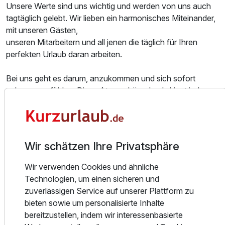
Unsere Werte sind uns wichtig und werden von uns auch
tagtäglich gelebt. Wir lieben ein harmonisches Miteinander,
mit unseren Gästen,
unseren Mitarbeitern und all jenen die täglich für Ihren
perfekten Urlaub daran arbeiten.
Suite Deluxe
2 Erwachsene und 2 Kinder
Bei uns geht es darum, anzukommen und sich sofort
zuhause zu fühlen. Diese Atmosphäre durchdringt jedes
Ausstattung
Eckchen unseres Hauses und wir sind stets bemüht
Anregungen von Gästen auch passend umzusetzen.
Für 4 Tage
453,00 €
p.P. ab
Ob in den großzügig gestalteten Zimmern oder im
Wir schätzen Ihre Privatsphäre
Hotelpark mit Outdoorpool - bei uns ist Wohlfühlen
garantiert.
Wir verwenden Cookies und ähnliche
Technologien, um einen sicheren und
Im Sommer lockt die Natur: sei es auf den Bergen, zu Fuß
zuverlässigen Service auf unserer Plattform zu
oder mit der Bahn. Erkunden Sie benachbarte Dörfer wie
bieten sowie um personalisierte Inhalte
Kitzbühel, Kufstein oder genießen Sie einfach die Ruhe im
bereitzustellen, indem wir interessenbasierte
Garten.