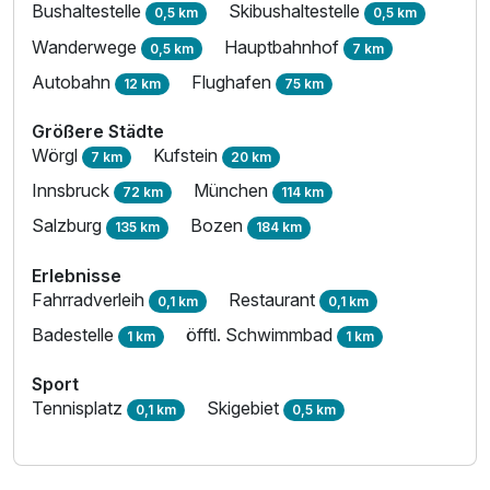
Bushaltestelle
Skibushaltestelle
0,5 km
0,5 km
Wanderwege
Hauptbahnhof
0,5 km
7 km
Autobahn
Flughafen
12 km
75 km
Größere Städte
Wörgl
Kufstein
7 km
20 km
Innsbruck
München
72 km
114 km
Salzburg
Bozen
135 km
184 km
Erlebnisse
Fahrradverleih
Restaurant
0,1 km
0,1 km
Badestelle
öfftl. Schwimmbad
1 km
1 km
Sport
Tennisplatz
Skigebiet
0,1 km
0,5 km