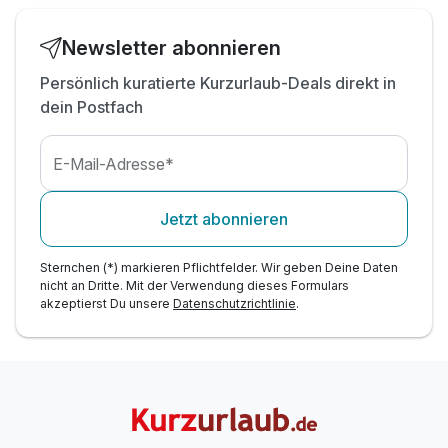
inkl. Parkplätze um das Hotel
inkl. Wellness SPA Herzensträume
Newsletter abonnieren
Persönlich kuratierte Kurzurlaub-Deals direkt in
dein Postfach
E-Mail-Adresse*
Jetzt abonnieren
Sternchen (*) markieren Pflichtfelder. Wir geben Deine Daten
nicht an Dritte. Mit der Verwendung dieses Formulars
akzeptierst Du unsere
Datenschutzrichtlinie
.