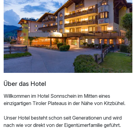
Einzelzimmer
1 Erwachsenen
Ausstattung
Für 4 Tage
382,00 €
p.P. ab
Über das Hotel
Familienzimmer
2 Erwachsene und 2 Kinder
Willkommen im Hotel Sonnschein im Mitten eines
einzigartigen Tiroler Plateaus in der Nähe von Kitzbühel.
Ausstattung
Unser Hotel besteht schon seit Generationen und wird
nach wie vor direkt von der Eigentümerfamilie geführt.
Für 4 Tage
388,00 €
p.P. ab