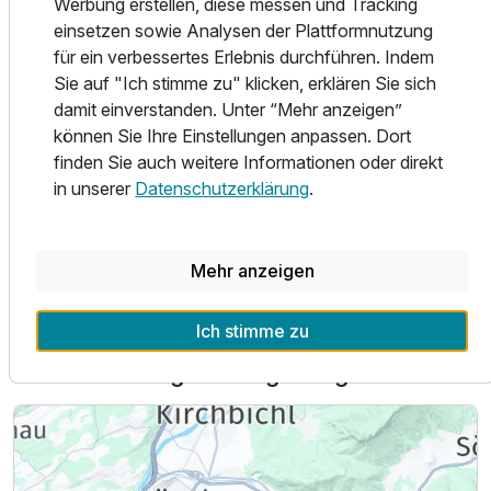
Werbung erstellen, diese messen und Tracking
einsetzen sowie Analysen der Plattformnutzung
Im Winter lockt die kristallklare Luft. Die schneesichere
für ein verbessertes Erlebnis durchführen. Indem
Region lässt ihr Herz beim Skifahren, Rodeln oder
Sie auf "Ich stimme zu" klicken, erklären Sie sich
Langlaufen höherschlagen! Ein echtes Wintermärchen für
damit einverstanden. Unter “Mehr anzeigen”
tolle Urlaubsmomente.
können Sie Ihre Einstellungen anpassen. Dort
finden Sie auch weitere Informationen oder direkt
in unserer
Datenschutzerklärung
.
Alle Infos zum Hotel Sonnschein
Mehr anzeigen
Ich stimme zu
Lage & Umgebung