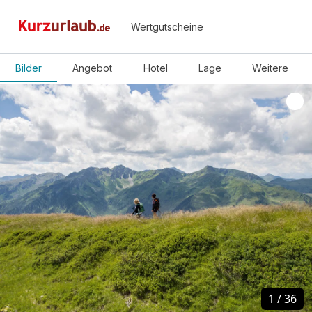
Wertgutscheine
Bilder
Angebot
Hotel
Lage
Weitere
1
1
/
/
36
36