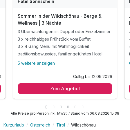
Hotel Sonnschein
Sommer in der Wildschönau - Berge &
Wellness | 3 Nächte
3 Übernachtungen im Doppel oder Einzelzimmer
3 x reichhaltiges Frühstück vom Buffet
3 x 4 Gang Menü mit Wahlmöglichkeit
traditionsbewusstes, familiengeführtes Hotel
5 weitere anzeigen
Alle Inklusivleistungen
9 enthalten
6
Gültig bis 12.09.2026
3 Übernachtungen im Doppel oder Einzelzimmer
Zum Angebot
3 x reichhaltiges Frühstück vom Buffet
3 x 4 Gang Menü mit Wahlmöglichkeit
traditionsbewusstes, familiengeführtes Hotel
inkl. Nutzung Außenpool für Gäste
Alle Preise pro Person inkl. MwSt. / Stand vom 06.08.2026 15:38
inkl. Nutzung 2 Innenpools
Kurzurlaub
Österreich
Tirol
Wildschönau
inkl. Beratung über Aktivitäten durch Mitarbeiter