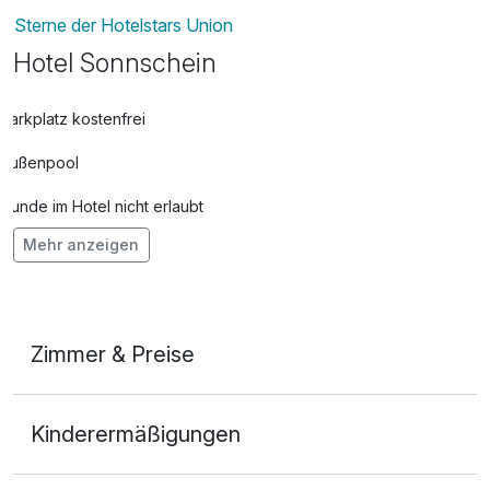
Sterne der Hotelstars Union
Hotel Sonnschein
Parkplatz kostenfrei
Außenpool
Hunde im Hotel nicht erlaubt
Mehr anzeigen
Auch vegetarische Speisen
Fahrradverleih
Fitnessgeräte stehen bereit
Zimmer & Preise
Kostenloses W-LAN
Doppelzimmer Komfort
Zimmerservice verfügbar
Kinderermäßigungen
2 Erwachsene
Mit Hotelbar