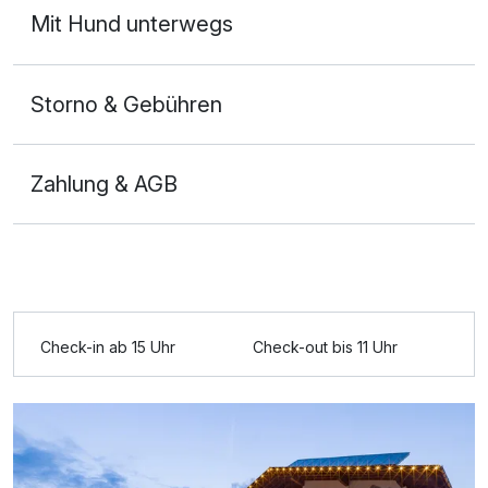
Ausstattung
Mit Hund unterwegs
Für 4 Tage
328,00 €
p.P. ab
Storno & Gebühren
Zahlung & AGB
Doppelzimmer Standard
2 Erwachsene
Ausstattung
Check-in ab 15 Uhr
Check-out bis 11 Uhr
Für 4 Tage
299,00 €
p.P. ab