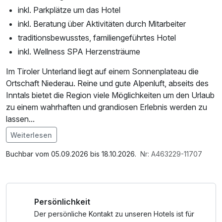
inkl. Parkplätze um das Hotel
inkl. Beratung über Aktivitäten durch Mitarbeiter
traditionsbewusstes, familiengeführtes Hotel
inkl. Wellness SPA Herzensträume
Im Tiroler Unterland liegt auf einem Sonnenplateau die
Ortschaft Niederau. Reine und gute Alpenluft, abseits des
Inntals bietet die Region viele Möglichkeiten um den Urlaub
zu einem wahrhaften und grandiosen Erlebnis werden zu
lassen...
Weiterlesen
Im Angebot enthalten
Parkplatz, Nutzung des Fitnessbereichs, W-LAN Nutzung /
Buchbar vom 05.09.2026 bis 18.10.2026.
Nr: A463229-11707
Internetnutzung, Tageszeitung
Persönlichkeit
Der persönliche Kontakt zu unseren Hotels ist für