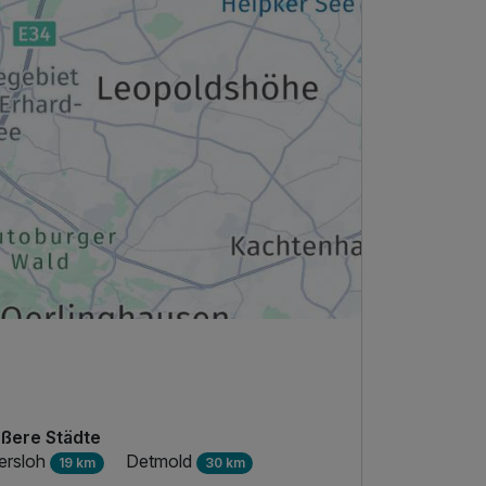
ßere Städte
ersloh
Detmold
19 km
30 km