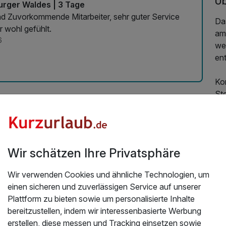
Üb
urger Waldes | 3 Tage
und Zuvorkommende Mitarbeiter, sehr guter Service
Das
 wohl gefühlt.
am
6
we
ent
Ko
St
Ko
Un
Ho
Fla
Wir schätzen Ihre Privatsphäre
ko
er
Wir verwenden Cookies und ähnliche Technologien, um
Ste
einen sicheren und zuverlässigen Service auf unserer
In 
Plattform zu bieten sowie um personalisierte Inhalte
ver
bereitzustellen, indem wir interessenbasierte Werbung
Fr
erstellen, diese messen und Tracking einsetzen sowie