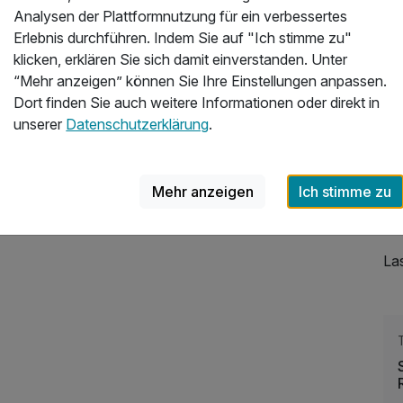
kre
Analysen der Plattformnutzung für ein verbessertes
un
Erlebnis durchführen. Indem Sie auf "Ich stimme zu"
Ev
klicken, erklären Sie sich damit einverstanden. Unter
“Mehr anzeigen” können Sie Ihre Einstellungen anpassen.
Bie
Dort finden Sie auch weitere Informationen oder direkt in
Wes
unserer
Datenschutzerklärung
.
und
In 
aus
Mehr anzeigen
Ich stimme zu
di
De
165,50 €
p.P. ab
La