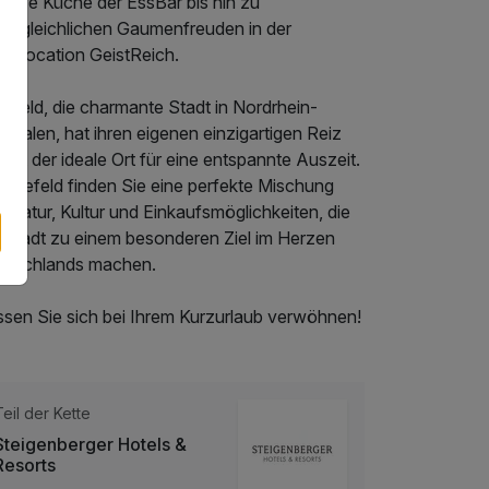
ative Küche der EssBar bis hin zu
vergleichlichen Gaumenfreuden in der
entlocation GeistReich.
lefeld, die charmante Stadt in Nordrhein-
tfalen, hat ihren eigenen einzigartigen Reiz
 ist der ideale Ort für eine entspannte Auszeit.
Bielefeld finden Sie eine perfekte Mischung
 Natur, Kultur und Einkaufsmöglichkeiten, die
e Stadt zu einem besonderen Ziel im Herzen
utschlands machen.
ssen Sie sich bei Ihrem Kurzurlaub verwöhnen!
Teil der Kette
Steigenberger Hotels &
Resorts