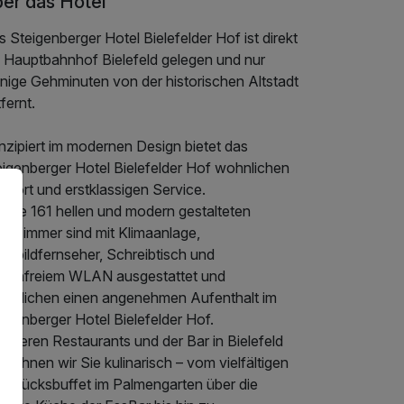
er das Hotel
 Steigenberger Hotel Bielefelder Hof ist direkt
 Hauptbahnhof Bielefeld gelegen und nur
nige Gehminuten von der historischen Altstadt
fernt.
nzipiert im modernen Design bietet das
eigenberger Hotel Bielefelder Hof wohnlichen
mfort und erstklassigen Service.
sere 161 hellen und modern gestalteten
telzimmer sind mit Klimaanlage,
chbildfernseher, Schreibtisch und
stenfreiem WLAN ausgestattet und
möglichen einen angenehmen Aufenthalt im
igenberger Hotel Bielefelder Hof.
unseren Restaurants und der Bar in Bielefeld
wöhnen wir Sie kulinarisch – vom vielfältigen
ühstücksbuffet im Palmengarten über die