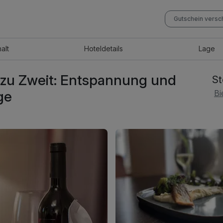
Gutschein vers
halt
Hotel
details
Lage
 zu Zweit: Entspannung und
St
ge
Bi