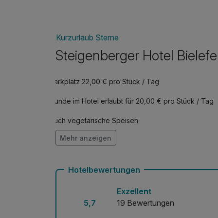
Steigenberger Hotel Bielefelder Hof – wo Ro
Kurzurlaub Sterne
Steigenberger Hotel Bielefe
Parkplatz 22,00 € pro Stück / Tag
Hunde im Hotel erlaubt für 20,00 € pro Stück / Tag
Auch vegetarische Speisen
Mehr anzeigen
Kostenloses W-LAN
Mit Hotelbar
Hotelbewertungen
Exzellent
5,7
19 Bewertungen