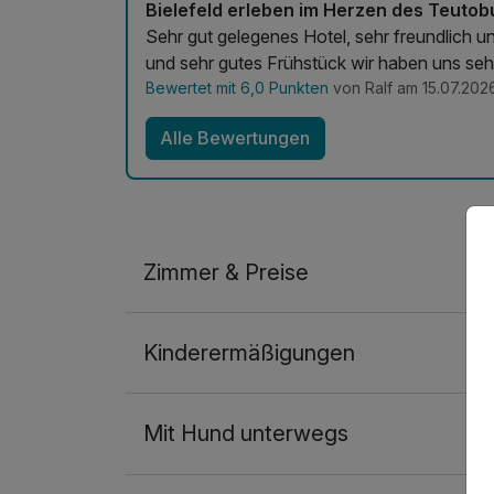
Bielefeld erleben im Herzen des Teutob
Sehr gut gelegenes Hotel, sehr freundlich 
und sehr gutes Frühstück wir haben uns sehr
Bewertet mit 6,0 Punkten
von Ralf am 15.07.202
Alle Bewertungen
Zimmer & Preise
Doppelzimmer Standard
Kinderermäßigungen
2 Erwachsene und 1 Kind
Mit Hund unterwegs