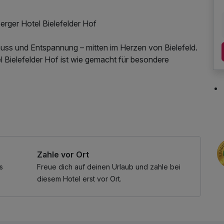
erger Hotel Bielefelder Hof
nuss und Entspannung – mitten im Herzen von Bielefeld.
Bielefelder Hof ist wie gemacht für besondere
rische Highlights und wohltuende Entspannung im Ishara
estag, Überraschung oder einfach nur, um Zeit
sbereichs, W-LAN Nutzung / Internetnutzung,
t schafft unvergessliche Erinnerungen.
d Barbereich ausklingen, stoßen Sie auf Ihre
Zahle vor Ort
nderen Charme eines der traditionsreichsten Hotels
s
Freue dich auf deinen Urlaub und zahle bei
diesem Hotel erst vor Ort.
n 12:30 Uhr bis 22:00 Uhr geöffnet.
s 23:00 Uhr.