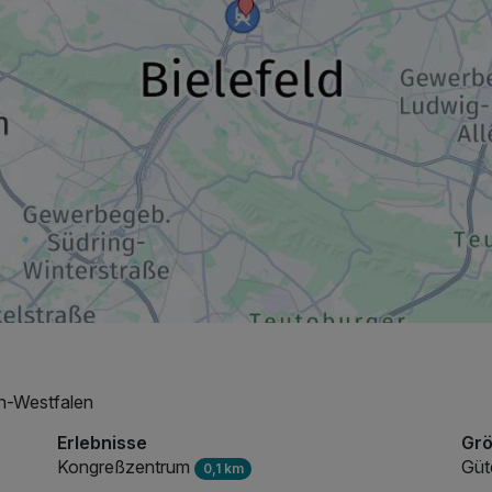
in-Westfalen
Erlebnisse
Grö
Kongreßzentrum
Güt
0,1 km