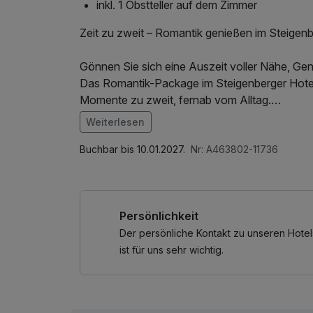
inkl. 1 Obstteller auf dem Zimmer
Zeit zu zweit – Romantik genießen im Steigenb
Gönnen Sie sich eine Auszeit voller Nähe, Ge
Das Romantik-Package im Steigenberger Hotel 
Momente zu zweit, fernab vom Alltag.
Weiterlesen
Freuen Sie sich auf stilvollen Komfort, kulina
Im Angebot enthalten
SPA in unmittelbarer Nähe des Hotels. Ob Jahr
1 Flasche Mineralwasser, Nutzung des Fitnes
Buchbar bis 10.01.2027.
Nr: A463802-11736
miteinander zu verbringen – dieses Arrangemen
kostenfreier Kaffee/Tee im Zimmer
Lassen Sie den Tag entspannt im Restaurant un
Persönlichkeit
gemeinsame Zeit an und genießen Sie den beso
der Stadt.
Der persönliche Kontakt zu unseren Hotel
ist für uns sehr wichtig.
Unsere Küche ist von montags bis samstags vo
Getränke erhalten Sie an unserer Bar täglich bi