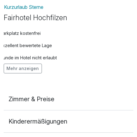
Kurzurlaub Sterne
Fairhotel Hochfilzen
Parkplatz kostenfrei
Exzellent bewertete Lage
Hunde im Hotel nicht erlaubt
Mehr anzeigen
Fahrradverleih
Kostenloses W-LAN
Mit Hotelbar
Zimmer & Preise
Doppelzimmer
Kinderermäßigungen
2 Erwachsene und 1 Kind