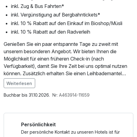
inkl. Zug & Bus Fahrten*
inkl. Vergünstigung auf Bergbahntickets*
inkl. 10 % Rabatt auf den Einkauf im Bioshop/Müsli
inkl. 10 % Rabatt auf den Radverleih
Genießen Sie ein paar entspannte Tage zu zweit mit
unserem besonderen Angebot. Wir bieten Ihnen die
Möglichkeit für einen früheren Check-in (nach
Verfügbarkeit), damit Sie Ihre Zeit bei uns optimal nutzen
können. Zusätzlich erhalten Sie einen Leihbademantel
kostenlos, damit Sie sich wie zu Hause fühlen können.
Weiterlesen
Nehmen Sie sich eine Auszeit und entspannen Sie im
Im Angebot enthalten
kostenlosen Wellnessbereich inklusive Bergblick. Tanken
1 x Welcome Drink, Saunatuch, Leihbademantel, Parkplatz,
Buchbar bis 31.10.2026.
Nr: A463914-11659
Sie neue Energie und lassen Sie den Alltag hinter sich.
Nutzung des Wellnessbereichs, W-LAN Nutzung /
Gönnen Sie sich und Ihrem Partner eine Auszeit und
Internetnutzung, kostenfreie Nutzung öffentl. Nahverkehr
lassen Sie sich von unserer herzlichen Gastfreundschaft
Persönlichkeit
verwöhnen.
Der persönliche Kontakt zu unseren Hotels ist für