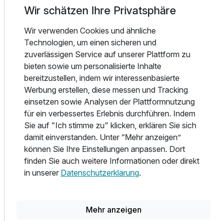
Entwicklung. Wir freuen uns darauf, Ihnen einen
Wir schätzen Ihre Privatsphäre
Ausstattung
erholsamen, aktiven und unkomplizierten Urlaub in den
schönen Tiroler Bergen zu ermöglichen.
Wir verwenden Cookies und ähnliche
Zusatznächte
Entspannen Sie sich in unserem 1. Passiv-Energie Hotel
Technologien, um einen sicheren und
Tirols auf 1000 Höhenmetern in dem idyllischen
zuverlässigen Service auf unserer Plattform zu
Hochfilzen. Lassen Sie sich von der wunderschönen Natur
bieten sowie um personalisierte Inhalte
Für 7 Tage
540,00 €
p.P. ab
der Kitzbüheler Alpen verzaubern und entdecken Sie die
bereitzustellen, indem wir interessenbasierte
herzliche Tiroler Gastfreundschaft im PillerseeTal. Erleben
Werbung erstellen, diese messen und Tracking
Sie vielfältige Bergerlebnisse, die Sie überraschen werden.
einsetzen sowie Analysen der Plattformnutzung
für ein verbessertes Erlebnis durchführen. Indem
Wir bieten moderne Zimmer, regionale und biologische
Sie auf "Ich stimme zu" klicken, erklären Sie sich
Spezialitäten beim Frühstücksbuffet sowie einen
damit einverstanden. Unter “Mehr anzeigen”
zeitgemäßen Wellnessbereich für Ihre Erholung. Für
können Sie Ihre Einstellungen anpassen. Dort
sportliche Aktivitäten steht Ihnen das Sport- und
finden Sie auch weitere Informationen oder direkt
Trainingscenter nordic academy zur Verfügung.
in unserer
Datenschutzerklärung
.
Wir freuen uns darauf, Ihnen einen unvergesslichen
Aufenthalt zu bescheren. Genießen Sie jeden Moment bei
uns im fairhotel Hochfilzen.
Mehr anzeigen
Mit fairen Grüßen,