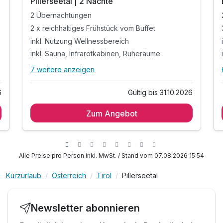
Pillerseetal | 2 Nächte
2 Übernachtungen
2 x reichhaltiges Frühstück vom Buffet
inkl. Nutzung Wellnessbereich
inkl. Sauna, Infrarotkabinen, Ruheräume
7 weitere anzeigen
Alle Inklusivleistungen
11 enthalten
6
Gültig bis 31.10.2026
2 Übernachtungen
Zum Angebot
2 x reichhaltiges Frühstück vom Buffet
inkl. Nutzung Wellnessbereich
inkl. Sauna, Infrarotkabinen, Ruheräume
Inkl. Bademantel für Ihren Aufenthalt
Alle Preise pro Person inkl. MwSt. / Stand vom 07.08.2026 15:54
inkl. 2 Tages Gästekarte mit vielen
Ermäßigungen*
Kurzurlaub
Österreich
Tirol
Pillerseetal
inkl. Zug & Bus Fahrten*
inkl. Vergünstigung auf Bergbahntickets*
Newsletter abonnieren
inkl. 10 % Rabatt auf den Einkauf im