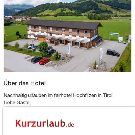
Doppelzimmer Komfort
2 Erwachsene
Über das Hotel
Nachhaltig urlauben im fairhotel Hochfilzen in Tirol
Liebe Gäste,
Herzlich willkommen im fairhotel Hochfilzen, wo wir
Nachhaltigkeit groß schreiben und Ihnen einen fairen
Urlaub versprechen. Ihre Entscheidung für unser Hotel
zeigt Ihr Bewusstsein für Umweltschutz und regionale