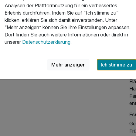
Ur
Analysen der Plattformnutzung für ein verbessertes
Erlebnis durchführen. Indem Sie auf "Ich stimme zu"
Ev
klicken, erklären Sie sich damit einverstanden. Unter
Hot
“Mehr anzeigen” können Sie Ihre Einstellungen anpassen.
ei
Dort finden Sie auch weitere Informationen oder direkt in
hi
unserer
Datenschutzerklärung
.
Zi
Da
Mehr anzeigen
Ich stimme zu
sow
St
Fl
Hän
Fam
en
Es
Ge
162,40 €
p.P. ab
Frü