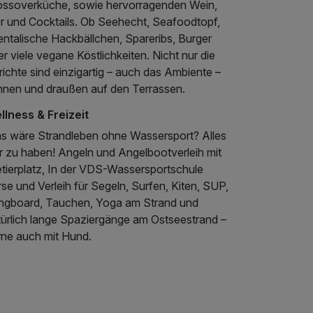
ossoverküche, sowie hervorragenden Wein,
er und Cocktails. Ob Seehecht, Seafoodtopf,
entalische Hackbällchen, Spareribs, Burger
r viele vegane Köstlichkeiten. Nicht nur die
ichte sind einzigartig – auch das Ambiente –
innen und draußen auf den Terrassen.
llness & Freizeit
s wäre Strandleben ohne Wassersport? Alles
er zu haben! Angeln und Angelbootverleih mit
etierplatz, In der VDS-Wassersportschule
se und Verleih für Segeln, Surfen, Kiten, SUP,
ngboard, Tauchen, Yoga am Strand und
türlich lange Spaziergänge am Ostseestrand –
rne auch mit Hund.