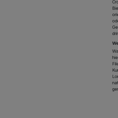
Cr
Bi
ori
ode
Ger
dr
We
Wa
hi
Fil
Kur
Lo
na
ge