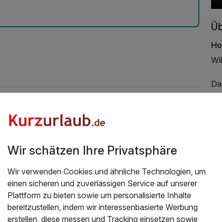
Üb
Ho
Wi
Da
Cen
zu
Au
tr
Ein
Wir schätzen Ihre Privatsphäre
Ju
Sp
Wir verwenden Cookies und ähnliche Technologien, um
einen sicheren und zuverlässigen Service auf unserer
Sei
Plattform zu bieten sowie um personalisierte Inhalte
Res
bereitzustellen, indem wir interessenbasierte Werbung
Kar
erstellen, diese messen und Tracking einsetzen sowie