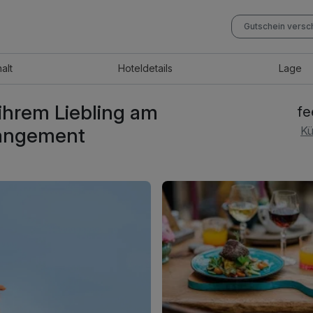
Gutschein vers
halt
Hotel
details
Lage
ihrem Liebling am
fe
rangement
Kü