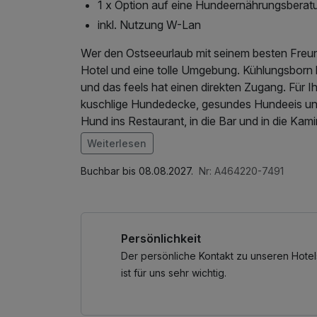
1 x Option auf eine Hundeernährungsberat
inkl. Nutzung W-Lan
Wer den Ostseeurlaub mit seinem besten Freun
Hotel und eine tolle Umgebung. Kühlungsborn
und das feels hat einen direkten Zugang. Für I
kuschlige Hundedecke, gesundes Hundeeis und
Hund ins Restaurant, in die Bar und in die Ka
der Platz am Kamin und wird mit zehn Hundeta
Weiterlesen
Buchbar bis 08.08.2027.
Nr: A464220-7491
Persönlichkeit
Der persönliche Kontakt zu unseren Hotel
ist für uns sehr wichtig.