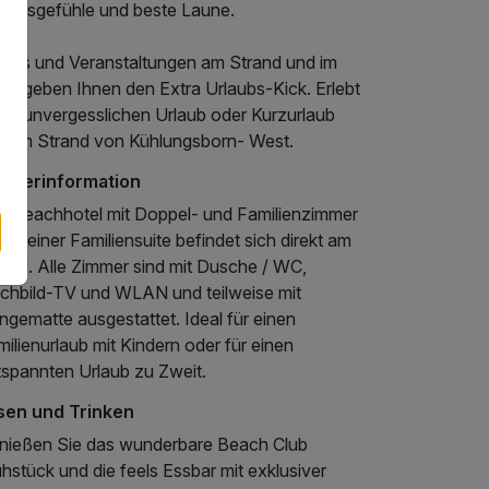
laubsgefühle und beste Laune.
ents und Veranstaltungen am Strand und im
el geben Ihnen den Extra Urlaubs-Kick. Erlebt
nen unvergesslichen Urlaub oder Kurzurlaub
er am Strand von Kühlungsborn- West.
mmerinformation
s Beachhotel mit Doppel- und Familienzimmer
ie einer Familiensuite befindet sich direkt am
rand. Alle Zimmer sind mit Dusche / WC,
achbild-TV und WLAN und teilweise mit
gematte ausgestattet. Ideal für einen
ilienurlaub mit Kindern oder für einen
tspannten Urlaub zu Zweit.
sen und Trinken
nießen Sie das wunderbare Beach Club
hstück und die feels Essbar mit exklusiver