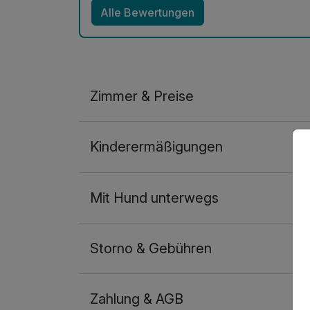
Alle Bewertungen
Zimmer & Preise
Doppelzimmer
Kinderermäßigungen
2 Erwachsene und 1 Kind
Mit Hund unterwegs
Storno & Gebühren
Zahlung & AGB