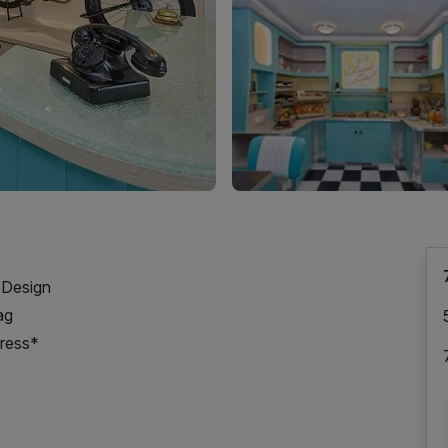
-Design
ag
press*