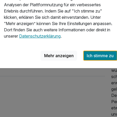
du
Analysen der Plattformnutzung für ein verbessertes
An
Erlebnis durchführen. Indem Sie auf "Ich stimme zu"
ge
klicken, erklären Sie sich damit einverstanden. Unter
“Mehr anzeigen” können Sie Ihre Einstellungen anpassen.
Nu
Dort finden Sie auch weitere Informationen oder direkt in
un
unserer
Datenschutzerklärung
.
Bü
Se
Mehr anzeigen
Ich stimme zu
We
lan
wu
sc
erw
ge
De
Per
et
492,00 €
und
p.P. ab