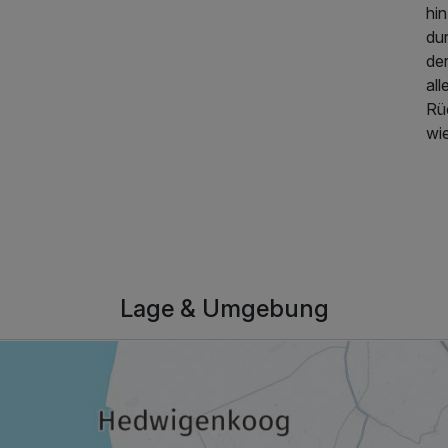
hi
du
de
al
Rü
wie
Lage & Umgebung