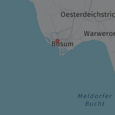
456,00 €
p.P. ab