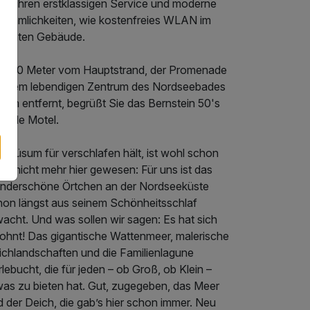
rch ihren erstklassigen Service und moderne
nehmlichkeiten, wie kostenfreies WLAN im
samten Gebäude.
r 150 Meter vom Hauptstrand, der Promenade
d dem lebendigen Zentrum des Nordseebades
sum entfernt, begrüßt Sie das Bernstein 50's
aside Motel.
r Büsum für verschlafen hält, ist wohl schon
ge nicht mehr hier gewesen: Für uns ist das
nderschöne Örtchen an der Nordseeküste
hon längst aus seinem Schönheitsschlaf
acht. Und was sollen wir sagen: Es hat sich
lohnt! Das gigantische Wattenmeer, malerische
ichlandschaften und die Familienlagune
lebucht, die für jeden – ob Groß, ob Klein –
was zu bieten hat. Gut, zugegeben, das Meer
 der Deich, die gab’s hier schon immer. Neu