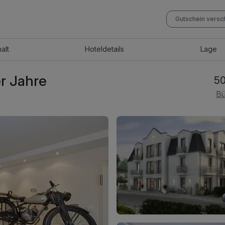
Gutschein vers
halt
Hotel
details
Lage
er Jahre
50
Bü