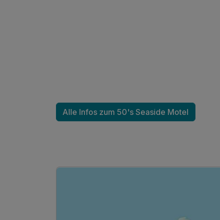
Doppelzimmer Premium
2 Erwachsene
Alle Infos zum 50's Seaside Motel