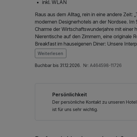
inkl. WLAN
Raus aus dem Alltag, rein in eine andere Zeit:
modernen Designerhotels an der Nordsee. Im 
Charme der Wirtschaftswunderjahre mit einer
Nierentische auf den Zimmern, eine originale
Breakfast im hauseigenen Diner: Unsere Interpr
nicht nur für Rockabillys.
Weiterlesen
Im Angebot enthalten
Das ganze Jahr über bieten wir Ihnen hier eine
Parkplatz, W-LAN Nutzung / Internetnutzung, 
Buchbar bis 31.12.2026.
Nr: A464598-11726
Serviceangebot und jeder Menge originalgetreue
*Im Rahmen Ihrer Gästekarte: Nutzung des Bü
Persönlichkeit
Linie 1; für alle Fahrten und Rundfahrten der L
reguläre Fahrpreis für die gesamte Strecke be
Der persönliche Kontakt zu unseren Hotel
ist für uns sehr wichtig.