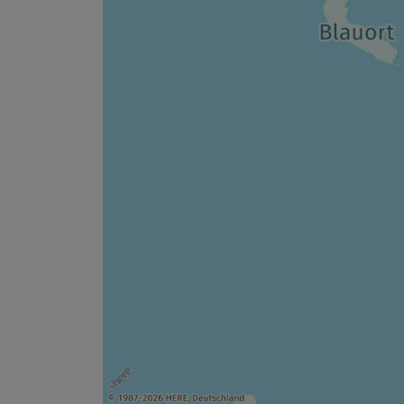
Ausstattung
Für 7 Tage
Suite/n
2 Erwachsene