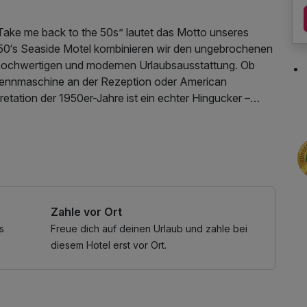
 „Take me back to the 50s” lautet das Motto unseres
50‘s Seaside Motel kombinieren wir den ungebrochenen
 hochwertigen und modernen Urlaubsausstattung. Ob
 Rennmaschine an der Rezeption oder American
etation der 1950er-Jahre ist ein echter Hingucker –
n Urlaub der besonderen Art. Mit einem erstklassigen
kostenfreier Kaffee/Tee im Zimmer
r Details, die es zu entdecken gilt!
sumer KrabbenExpress von April bis Oktober auf der
Zahle vor Ort
inie 2, die die Gemeinde Büsum verlassen, wird der
rechnet.
s
Freue dich auf deinen Urlaub und zahle bei
diesem Hotel erst vor Ort.