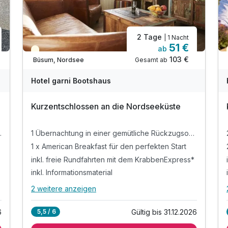
2 Tage
| 1 Nacht
51 €
ab
Teilweise ausgelastet
103 €
Gesamt ab
Büsum, Nordsee
Hotel garni Bootshaus
Kurzentschlossen an die Nordseeküste
e Rückzugsoase
1 Übernachtung in einer gemütliche Rückzugsoase
Ausstattung
1 x American Breakfast für den perfekten Start
inkl. freie Rundfahrten mit dem KrabbenExpress*
Für 6 Tage
256,25 €
p.P. ab
inkl. Informationsmaterial
2 weitere anzeigen
Alle Inklusivleistungen
6 enthalten
6
Gültig bis 31.12.2026
5,5 / 6
1 Übernachtung in einer gemütliche