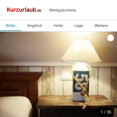
Wertgutscheine
Bilder
Angebot
Hotel
Lage
Weitere
1
1
/
/
36
36