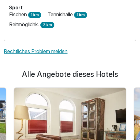
Sport
Fischen
Tennishalle
1 km
1 km
Reitmöglichk.
2 km
Ausstattung
Rechtliches Problem melden
Für 6 Tage
273,33 €
p.P. ab
Alle Angebote dieses Hotels
Suite seitl. Meerblick
4 Erwachsene