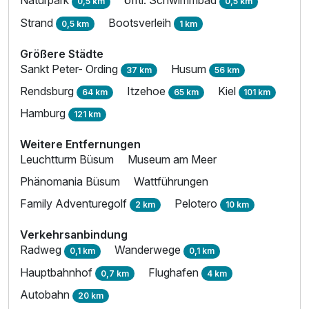
Naturpark
öfftl. Schwimmbad
0,5 km
0,5 km
Ausstattung
Strand
Bootsverleih
0,5 km
1 km
Größere Städte
Für 6 Tage
380,00 €
p.P. ab
Sankt Peter- Ording
Husum
37 km
56 km
Rendsburg
Itzehoe
Kiel
64 km
65 km
101 km
Hamburg
121 km
Weitere Entfernungen
Juniorsuite/n B
Leuchtturm Büsum
Museum am Meer
3 Erwachsene
Phänomania Büsum
Wattführungen
Family Adventuregolf
Pelotero
2 km
10 km
Verkehrsanbindung
Radweg
Wanderwege
0,1 km
0,1 km
Hauptbahnhof
Flughafen
0,7 km
4 km
Autobahn
20 km