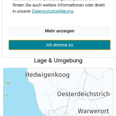
erreichbar.
finden Sie auch weitere Informationen oder direkt
in unserer
Datenschutzerklärung
.
Ausstattung
Alle Infos zum Hotel garni Bootshaus
Mehr anzeigen
Für 6 Tage
350,00 €
p.P. ab
Ich stimme zu
Lage & Umgebung
Einzelzimmer
1 Erwachsenen und 1 Kind
Ausstattung
Für 6 Tage
609,00 €
p.P. ab