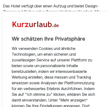
Für 6 Tage
380,00 €
p.P. ab
Das Hotel verfügt über einen Aufzug und bietet Design-
Zimmer und Suiten mit außergewöhnlichem Komfort. Alle
Zimmer sind mit einem Flachbild-TV, einem Telefon, einer
Minibar und einem Safe ausgestattet.
Doppelzimmer Premium
Jeden Morgen wird ein reichhaltiges Frühstücksbuffet
Wir schätzen Ihre Privatsphäre
2 Erwachsene
serviert. In der Nähe des Hotels gibt es zahlreiche Cafés,
Restaurants und Bars. Das Hotel bietet auch einen
Wir verwenden Cookies und ähnliche
Fahrradverleih an.
Technologien, um einen sicheren und
zuverlässigen Service auf unserer Plattform zu
Die Fußgängerzone von Büsum erreichen Sie in nur 2
bieten sowie um personalisierte Inhalte
Gehminuten. In der Umgebung können Sie Rad fahren,
bereitzustellen, indem wir interessenbasierte
wandern und Wassersport betreiben. Tagesausflüge in den
Werbung erstellen, diese messen und Tracking
nahegelegenen Naturpark Wattenmeer, der zum UNESCO-
einsetzen sowie Analysen der Plattformnutzung
Weltnaturerbe gehört, sind ebenfalls möglich.
für ein verbessertes Erlebnis durchführen. Indem
Sie auf "Ich stimme zu" klicken, erklären Sie sich
Das Bernstein-Hotel Bootshaus bietet kostenfreie
damit einverstanden. Unter “Mehr anzeigen”
Privatparkplätze an. Die Autobahn A23 ist in 15 Minuten
können Sie Ihre Einstellungen anpassen. Dort