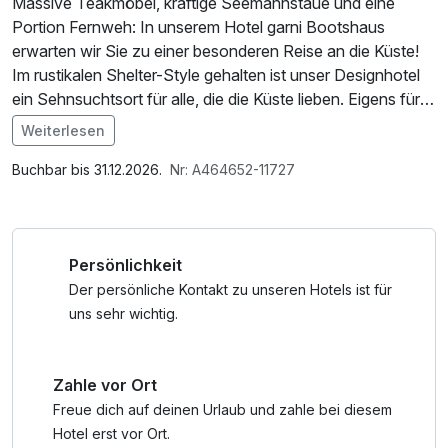
Massive Teakmöbel, kräftige Seemannstaue und eine
Portion Fernweh: In unserem Hotel garni Bootshaus
erwarten wir Sie zu einer besonderen Reise an die Küste!
Im rustikalen Shelter-Style gehalten ist unser Designhotel
ein Sehnsuchtsort für alle, die die Küste lieben. Eigens fürs
Bootshaus angefertigte Designelemente werden durch
Weiterlesen
unsere hochmoderne Ausstattung komplettiert, das
Im Angebot enthalten
maritime Flair Büsums ist allgegenwärtig. Und das in
Parkplatz, W-LAN Nutzung / Internetnutzung
Buchbar bis 31.12.2026.
Nr: A464652-11727
schönster Lage zentral in der Hafenstraße gelegen –
zwischen Leuchtturm und Fischerkirche.
Persönlichkeit
*Im Rahmen Ihrer Gästekarte: Nutzung des Büsumer
KrabbenExpress von April bis Oktober auf der Linie 1; für
Der persönliche Kontakt zu unseren Hotels ist für
alle Fahrten und Rundfahrten der Linie 2, die die Gemeinde
uns sehr wichtig.
Büsum verlassen, wird der reguläre Fahrpreis für die
gesamte Strecke berechnet.
Zahle vor Ort
Freue dich auf deinen Urlaub und zahle bei diesem
Hotel erst vor Ort.