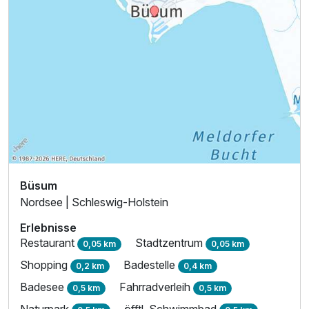
Juniorsuite/n A
2 Erwachsene
Büsum
Nordsee | Schleswig-Holstein
Erlebnisse
Restaurant
Stadtzentrum
0,05 km
0,05 km
Shopping
Badestelle
0,2 km
0,4 km
Badesee
Fahrradverleih
0,5 km
0,5 km