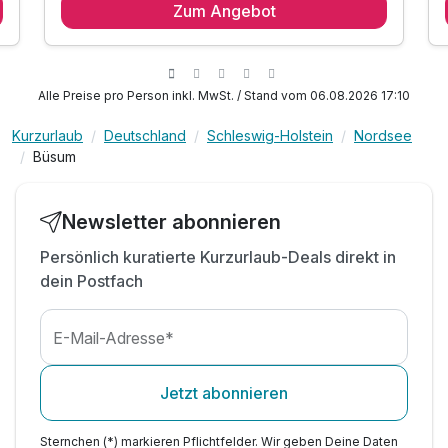
Rückzugsoase
Zum Angebot
Suite/n
1 x American Breakfast für den perfekten Start
3 Erwachsene
inkl. freie Rundfahrten mit dem KrabbenExpress*
inkl. Informationsmaterial
Alle Preise pro Person inkl. MwSt. / Stand vom 06.08.2026 17:10
inkl. Parkplatz
inkl. WLAN
Kurzurlaub
Deutschland
Schleswig-Holstein
Nordsee
Büsum
Newsletter abonnieren
Persönlich kuratierte Kurzurlaub-Deals direkt in
dein Postfach
E-Mail-Adresse*
Ausstattung
Jetzt abonnieren
Sternchen (*) markieren Pflichtfelder. Wir geben Deine Daten