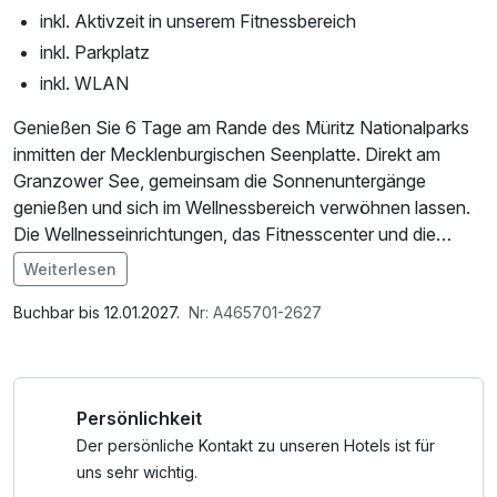
inkl. Aktivzeit in unserem Fitnessbereich
inkl. Parkplatz
inkl. WLAN
Genießen Sie 6 Tage am Rande des Müritz Nationalparks
inmitten der Mecklenburgischen Seenplatte. Direkt am
Granzower See, gemeinsam die Sonnenuntergänge
genießen und sich im Wellnessbereich verwöhnen lassen.
Die Wellnesseinrichtungen, das Fitnesscenter und die
Minigolfanlage sind während der Öffnungszeiten nutzbar.
Weiterlesen
Im Angebot enthalten
Saunabenutzung, Parkplatz, Nutzung des Fitnessbereichs,
Buchbar bis 12.01.2027.
Nr: A465701-2627
Nutzung des Wellnessbereichs, W-LAN Nutzung /
Internetnutzung, ganztägige Nutzung Wellnessbereich
nach check out
Persönlichkeit
Der persönliche Kontakt zu unseren Hotels ist für
uns sehr wichtig.