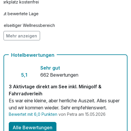
Parkplatz kostenfrei
Gut bewertete Lage
Vielseitiger Wellnessbereich
Mehr anzeigen
Hunde im Hotel erlaubt für 45,00 € pro Stück / Aufenthalt
Auch vegetarische Speisen
Hotelbewertungen
Fahrradverleih
Sehr gut
Fitnessgeräte stehen bereit
5,1
662 Bewertungen
Kostenloses W-LAN
3 Aktivtage direkt am See inkl. Minigolf &
Fahrradverleih
Mit Hotelbar
Es war eine kleine, aber herrliche Auszeit. Alles super
und wir kommen wieder. Sehr empfehlenswert.
Bewertet mit 6,0 Punkten
von Petra am 15.05.2026
Alle Bewertungen