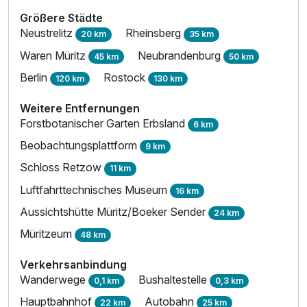
Größere Städte
Neustrelitz
Rheinsberg
20 km
35 km
Waren Müritz
Neubrandenburg
45 km
50 km
Berlin
Rostock
120 km
130 km
Weitere Entfernungen
Forstbotanischer Garten Erbsland
6 km
Beobachtungsplattform
9 km
Schloss Retzow
11 km
Luftfahrttechnisches Museum
16 km
Aussichtshütte Müritz/Boeker Sender
24 km
Müritzeum
48 km
Verkehrsanbindung
Wanderwege
Bushaltestelle
0,1 km
0,3 km
Hauptbahnhof
Autobahn
22 km
25 km