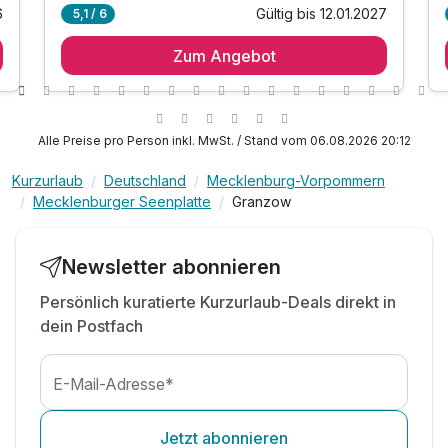
6
Gültig bis 12.01.2027
5,1 / 6
2 Übernachtungen im gemütlichen Zimmer
Zum Angebot
2 x Vitales Frühstück mit traumhaftem Seeblick
inkl. Entspannen in unserem Wellnessbereich mit
- finnische Bio-Sauna für wohltuende Wärme
- Hallenschwimmbad mit wohlig warmem Klima
Alle Preise pro Person inkl. MwSt. / Stand vom 06.08.2026 20:12
- Infrarotkabine für wohltuende Wärme
Kurzurlaub
Deutschland
Mecklenburg-Vorpommern
inkl. ganztägige Nutzung nach Check Out
Mecklenburger Seenplatte
Granzow
inkl. Aktivzeit in unserem Fitnessbereich
inkl. Parkplatz
inkl. WLAN
Newsletter abonnieren
Persönlich kuratierte Kurzurlaub-Deals direkt in
dein Postfach
E-Mail-Adresse*
Jetzt abonnieren