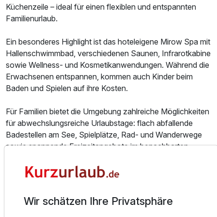
Küchenzeile – ideal für einen flexiblen und entspannten
Familienurlaub.
Ein besonderes Highlight ist das hoteleigene Mirow Spa mit
Maisonettezimmer
Hallenschwimmbad, verschiedenen Saunen, Infrarotkabine
2 Erwachsene und 1 Kind
sowie Wellness- und Kosmetikanwendungen. Während die
Erwachsenen entspannen, kommen auch Kinder beim
Baden und Spielen auf ihre Kosten.
Für Familien bietet die Umgebung zahlreiche Möglichkeiten
für abwechslungsreiche Urlaubstage: flach abfallende
Badestellen am See, Spielplätze, Rad- und Wanderwege
sowie spannende Freizeitangebote im benachbarten
Ferienpark sorgen für Spaß bei Groß und Klein. Ob Boot
fahren, Kanutouren, Baden oder Natur entdecken – hier
erlebt die ganze Familie gemeinsame Abenteuer.
Wir schätzen Ihre Privatsphäre
Kulinarisch starten Sie mit einem reichhaltigen Frühstück
entspannt in den Tag. In der Umgebung und im