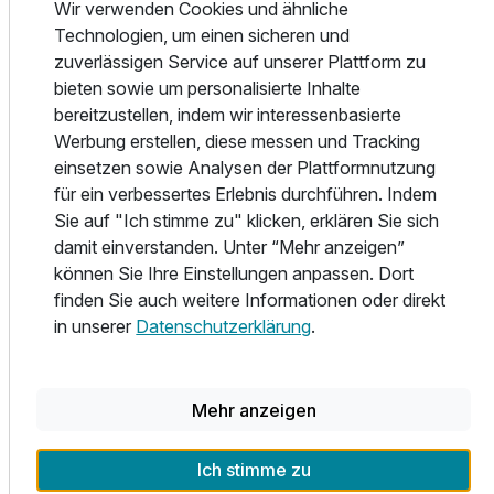
Wir verwenden Cookies und ähnliche
benachbarten Ferienpark erwarten Sie zudem
Ausstattung
Technologien, um einen sicheren und
verschiedene gastronomische Angebote mit regionaler
zuverlässigen Service auf unserer Plattform zu
Küche, familienfreundlichen Restaurants und gemütlichen
Für 6 Tage
bieten sowie um personalisierte Inhalte
269,00 €
p.P. ab
Cafés.
bereitzustellen, indem wir interessenbasierte
Werbung erstellen, diese messen und Tracking
Die Region rund um Mirow begeistert mit vielfältigen
einsetzen sowie Analysen der Plattformnutzung
Ausflugsmöglichkeiten: Besuchen Sie die historische
für ein verbessertes Erlebnis durchführen. Indem
Mirower Schlossinsel, entdecken Sie den nahegelegenen
Sie auf "Ich stimme zu" klicken, erklären Sie sich
Müritz-Nationalpark oder erkunden Sie die Seenlandschaft
damit einverstanden. Unter “Mehr anzeigen”
bei einer Schifffahrt.
können Sie Ihre Einstellungen anpassen. Dort
finden Sie auch weitere Informationen oder direkt
Ob entspannte Wellness-Auszeit, aktiver Natururlaub oder
in unserer
Datenschutzerklärung
.
erlebnisreiche Familienferien – das Aparthotel
Seepanorama Mirow verbindet Komfort, Natur und
Freizeitspaß zu einem unvergesslichen Urlaubserlebnis an
Mehr anzeigen
der Seenplatte.
Ich stimme zu