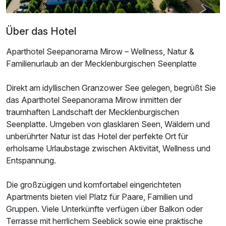
1 Erwachsenen und 2 Kinder
Über das Hotel
Aparthotel Seepanorama Mirow – Wellness, Natur &
Familienurlaub an der Mecklenburgischen Seenplatte
Direkt am idyllischen Granzower See gelegen, begrüßt Sie
das Aparthotel Seepanorama Mirow inmitten der
traumhaften Landschaft der Mecklenburgischen
Seenplatte. Umgeben von glasklaren Seen, Wäldern und
unberührter Natur ist das Hotel der perfekte Ort für
erholsame Urlaubstage zwischen Aktivität, Wellness und
Entspannung.
Ausstattung
Die großzügigen und komfortabel eingerichteten
Apartments bieten viel Platz für Paare, Familien und
Für 6 Tage
479,00 €
Gruppen. Viele Unterkünfte verfügen über Balkon oder
p.P. ab
Terrasse mit herrlichem Seeblick sowie eine praktische