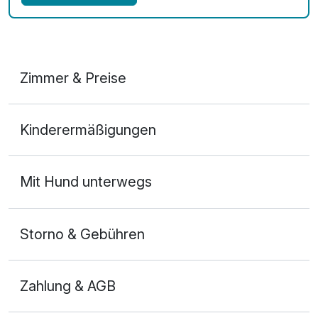
Zimmer & Preise
Doppelzimmer Komfort
Kinderermäßigungen
2 Erwachsene und 1 Kind
Mit Hund unterwegs
Storno & Gebühren
Zahlung & AGB