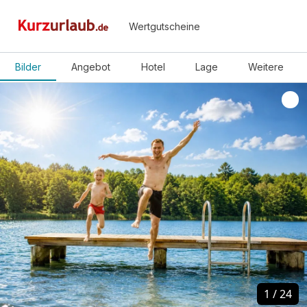
Wertgutscheine
Bilder
Angebot
Hotel
Lage
Weitere
1
1
/
/
24
24