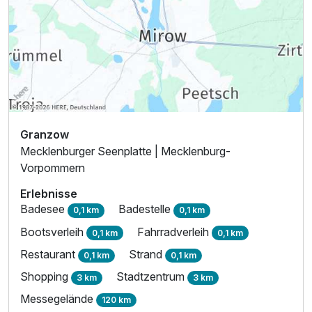
Granzow
Mecklenburger Seenplatte | Mecklenburg-
Vorpommern
Erlebnisse
Badesee
Badestelle
0,1 km
0,1 km
Bootsverleih
Fahrradverleih
0,1 km
0,1 km
Restaurant
Strand
0,1 km
0,1 km
Shopping
Stadtzentrum
3 km
3 km
Messegelände
120 km