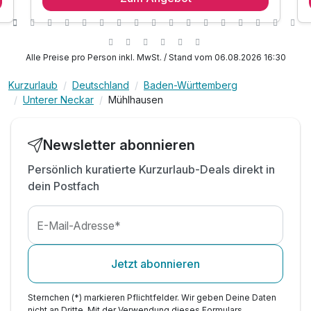
1 x reichhaltiges Frühstück vom Buffet
1x Spielslot p.P. für die Fahrt mit dem Battlekart
kostenlose Parkplätze Parkplatz
Alle Preise pro Person inkl. MwSt. / Stand vom 06.08.2026 16:30
inkl. WLAN
Die Battlekart-Arena ist ca.15 Min. (PKW) entfernt
Kurzurlaub
Deutschland
Baden-Württemberg
Unterer Neckar
Mühlhausen
Die Mindest-Körpergröße ist zwingend 1,45m
Newsletter abonnieren
Persönlich kuratierte Kurzurlaub-Deals direkt in
dein Postfach
E-Mail-Adresse*
Jetzt abonnieren
Sternchen (*) markieren Pflichtfelder. Wir geben Deine Daten
nicht an Dritte. Mit der Verwendung dieses Formulars