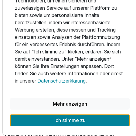
Technologien, um einen sicheren und
finden, an dem sich alle Familienmitglieder wohlfühlen –
zuverlässigen Service auf unserer Plattform zu
auch die ganz kleinen Gäste. Die mit viel Liebe zum Detail
bieten sowie um personalisierte Inhalte
ausgestatteten Zimmer sind jeweils mit eigenem Duschbad
bereitzustellen, indem wir interessenbasierte
und WC ausgestattet. Auf dem Flatscreen erhält jeder Gast
Werbung erstellen, diese messen und Tracking
SAT-TV und kann zudem kostenlos im WLAN surfen. Die
einsetzen sowie Analysen der Plattformnutzung
meisten der wunderschön gestalteten und komfortabel
für ein verbessertes Erlebnis durchführen. Indem
ausgestatteten Zimmer verfügen über einen eigenen
Sie auf "Ich stimme zu" klicken, erklären Sie sich
Schreibtisch und eine separate Sitzgelegenheit. Im
damit einverstanden. Unter “Mehr anzeigen”
Angebot inbegriffen ist ein leckeres und reichhaltiges
können Sie Ihre Einstellungen anpassen. Dort
Frühstück. Lassen Sie sich verwöhnen und gönnen Sie
finden Sie auch weitere Informationen oder direkt
sich eine Auszeit vom Alltagsstress!
in unserer
Datenschutzerklärung
.
Das Hotel Leo ist bestens angebunden. Es befindet sich
nahe der Autobahnen A5 und A6 im in der baden-
Ausstattung
württembergischen Gemeinde Mühlhausen, 20 Kilometer
Mehr anzeigen
südlich von Heidelberg. Ob das Technikmuseum in
Für 4 Tage
330,00 €
p.P. ab
Sinsheim, die Therme Sinsheim, Bad Schönborn mit seiner
Ich stimme zu
berühmten Therme, das Hoffenheim-Stadion oder das
wunderschöne Heidelberg – von hier aus haben Sie
zahlreiche Anlaufpunkte für einen unvergesslichen