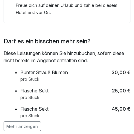
Ihr Hotelzimmer ist am Anreisetag ab 15 Uhr für Sie bereit.
Freue dich auf deinen Urlaub und zahle bei diesem
Mit dem PKW sind Sie von Hotel Leo in nur 18 min im
Hotel erst vor Ort.
Südseeparadies!
Zutritt für Kinder zwischen 5 und 15 Jahren nur am
Darf es ein bisschen mehr sein?
Familientag (Samstags) möglich
Diese Leistungen können Sie hinzubuchen, sofern diese
nicht bereits im Angebot enthalten sind.
Bunter Strauß Blumen
30,00 €
pro Stück
Flasche Sekt
25,00 €
pro Stück
Flasche Sekt
45,00 €
pro Stück
Mehr anzeigen
Obstkorb
25,00 €
pro Zimmer