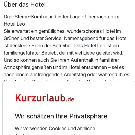
Über das Hotel
Drei-Sterne-Komfort in bester Lage - Übernachten im
Hotel Leo
Sie erwartet ein gemütliches, wunderschönes Hotel im
Grünen und bester Service. Namensgebend für das Hotel
Ausstattung
ist der kleine Sohn der Betreiber. Das Hotel Leo ist ein
familiengeführter Betrieb, der mit viel Liebe geleitet wird.
Zusatznächte
Und so können auch Sie Ihren Aufenthalt in familiärer
Atmosphäre genießen und im Hotel entspannen – sei es
nach einem anstrengenden Arbeitstag oder während Ihres
Für 4 Tage
191,00 €
p.P. ab
Urlaubs, den Sie nutzen, um die vielen Reiseziele in der
Umgebung anzusteuern.
Gäste haben im Hotel Leo die Wahl zwischen den
komfortablen, gemütlich eingerichteten Einzel- und
Doppelzimmern, den Zwei-Zimmer-Appartements, in denen
Wir schätzen Ihre Privatsphäre
Einzelzimmer
Sie sich wie zu Hause fühlen werden, und den Drei- und
1 Erwachsenen
Vierbett-Zimmern. Wenn Sie mit Ihrer ganzen Familie
Wir verwenden Cookies und ähnliche
anreisen, werden Sie im Hotel Leo genau den richtigen Ort