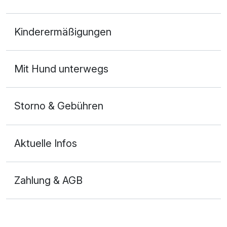
Doppelzimmer
Kinderermäßigungen
2 Erwachsene
Mit Hund unterwegs
Storno & Gebühren
Aktuelle Infos
Zahlung & AGB
Ausstattung