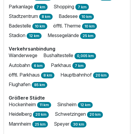
Parkanlage
Shopping
7 km
7 km
Stadtzentrum
Badesee
8 km
10 km
Badestelle
öfftl. Therme
10 km
10 km
Stadion
Messegelände
12 km
25 km
Verkehrsanbindung
Wanderwege
Bushaltestelle
0,005 km
Autobahn
Parkhaus
6 km
7 km
öfftl. Parkhaus
Hauptbahnhof
8 km
20 km
Flughafen
85 km
Größere Städte
Hockenheim
Sinsheim
11 km
12 km
Heidelberg
Schwetzingen
20 km
20 km
Mannheim
Speyer
25 km
30 km