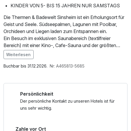
KINDER VON 5- BIS 15 JAHREN NUR SAMSTAGS
Die Thermen & Badewelt Sinsheim ist ein Erholungsort für
Geist und Seele. Südseepalmen, Lagunen mit Poolbar,
Orchideen und Liegen laden zum Entspannen ein.
Ein Besuch im exklusiven Saunabereich (textilfreier
Bereich) mit einer Kino-, Cafe-Sauna und der größten
Sauna Deutschlands ist fast ein MUSS.
Weiterlesen
Im Angebot enthalten
Den Wertgutschein in einer Gesamthöhe von EUR 30,- pro
Parkplatz, W-LAN Nutzung / Internetnutzung
Buchbar bis 31.12.2026.
Nr: A465813-5685
Zimmer für die Thermen & Badewelt Sinsheim erhalten Sie
vom Hotel per Mail (vor Anreise).
Diesen können Sie auf Ihre gewünschten Eintrittskarten
Persönlichkeit
anrechnen lassen oder auch direkt in der Therme für
Speisen/Getränke einlösen.
Der persönliche Kontakt zu unseren Hotels ist für
Die Tickets können Sie selbst über die Homepage der
uns sehr wichtig.
Thermen & Badewelt Sinsheim buchen und verrechnen
dann Ihren Wertgutschein,
Zahle vor Ort
den Sie vom Hotel Leo per Mail erhalten.