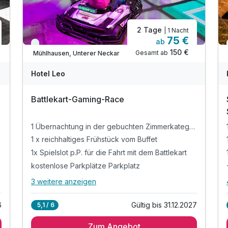
2 Tage
| 1 Nacht
75 €
ab
Immer verfügbar
150 €
Gesamt ab
Mühlhausen, Unterer Neckar
Hotel Leo
Battlekart-Gaming-Race
1 Übernachtung in der gebuchten Zimmerkategorie
1 x reichhaltiges Frühstück vom Buffet
1x Spielslot p.P. für die Fahrt mit dem Battlekart
kostenlose Parkplätze Parkplatz
3 weitere anzeigen
Alle Inklusivleistungen
7 enthalten
6
Gültig bis 31.12.2027
5,1 / 6
1 Übernachtung in der gebuchten
Zimmerkategorie
Zum Angebot