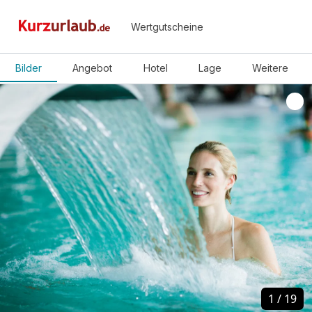
Wertgutscheine
Bilder
Angebot
Hotel
Lage
Weitere
1
1
/
/
19
19