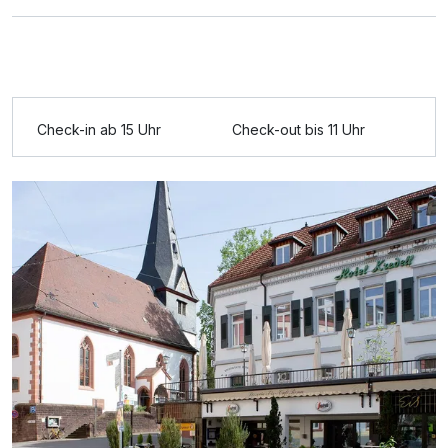
Ausstattung
Zusatznächte
Check-in ab 15 Uhr
Check-out bis 11 Uhr
Für 5 Tage
321,00 €
p.P. ab
Doppelzimmer Superior
2 Erwachsene