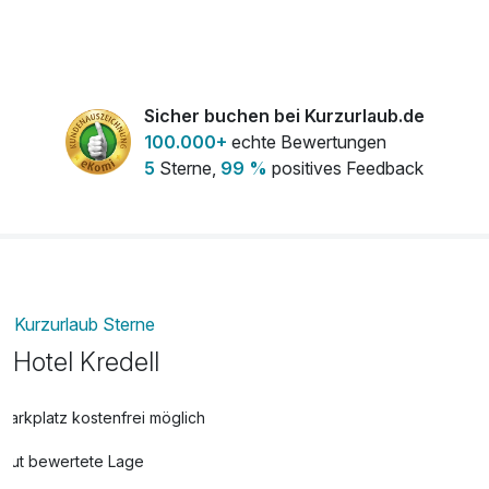
Flasche Secco Weiß 0,7 l
26,50 €
pro Stück
Flasche Weißwein 0,7 l
19,90 €
Sicher buchen bei Kurzurlaub.de
pro Stück
100.000+
echte Bewertungen
5
Sterne,
99 %
positives Feedback
Late Check-out bis 13 Uhr
20,00 €
pro Aufenthalt
Kurzurlaub Sterne
Hotel Kredell
Parkplatz kostenfrei möglich
Gut bewertete Lage