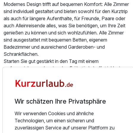
Modernes Design trifft auf bequemen Komfort: Alle Zimmer
sind individuell gestaltet und bieten sowohl für den Kurztrip
als auch für längere Aufenthalte, für Freunde, Paare oder
auch Alleinreisende alles, was Sie benötigen, um Ihre Zeit
Ausstattung
genießen zu können und sich wohlzufühlen. Alle Zimmer
sind ausgestattet mit bequemen Betten, eigenem
Zusatznächte
Badezimmer und ausreichend Garderoben- und
Schrankflächen.
Starten Sie gut gestärkt in den Tag mit einem
Für 5 Tage
345,00 €
p.P. ab
umfangreichen und regionalen Frühstücksbuffet inklusive
verschiedener Kaffee- und Teevariationen, sowie auf
Wunsch vegetarische und vegane Alternativen. Von der
frischen Brot- und Brötchenauswahl bis hin zur herzhaften
Eierspeise, versucht das Hotel so viele Produkte wie
Wir schätzen Ihre Privatsphäre
möglich aus der Region zu beziehen. Auf Wunsch erhalten
Sie ein Early-Bird-Frühstück vor den regulären
Wir verwenden Cookies und ähnliche
Frühstückszeiten oder alternativ ein Frühstückpaket zum
Technologien, um einen sicheren und
Mitnehmen. Eine passende Auswahl an Getränken können
zuverlässigen Service auf unserer Plattform zu
Sie an der Rezeption bestellen und in der Lounge oder auf