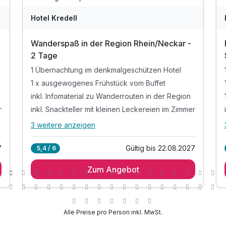
Hotel Kredell
Wanderspaß in der Region Rhein/Neckar -
2 Tage
1 Übernachtung im denkmalgeschützen Hotel
1 x ausgewogenes Frühstück vom Buffet
inkl. Infomaterial zu Wanderrouten in der Region
r
inkl. Snackteller mit kleinen Leckereien im Zimmer
3 weitere anzeigen
Alle Inklusivleistungen
7 enthalten
7
Gültig bis 22.08.2027
5,4 / 6
1 Übernachtung im denkmalgeschützen Hotel
Zum Angebot
1 x ausgewogenes Frühstück vom Buffet
inkl. Infomaterial zu Wanderrouten in der Region
inkl. Snackteller mit kleinen Leckereien im Zimmer
r
inkl. Tee-/Kaffeestation im Zimmer
Alle Preise pro Person inkl. MwSt.
inkl. 1 Flasche Wasser