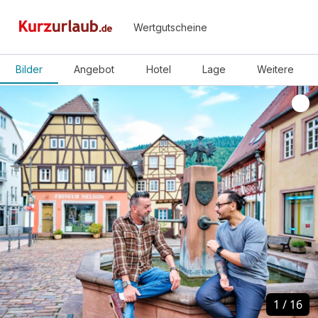
Wertgutscheine
Bilder
Angebot
Hotel
Lage
Weitere
1
1
/
/
16
16