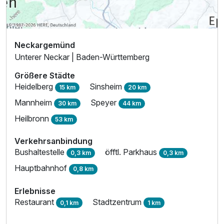
Neckargemünd
Unterer Neckar | Baden-Württemberg
Größere Städte
Heidelberg
Sinsheim
15 km
20 km
Mannheim
Speyer
30 km
44 km
Heilbronn
53 km
Verkehrsanbindung
Bushaltestelle
öfftl. Parkhaus
0,3 km
0,3 km
Hauptbahnhof
0,8 km
Erlebnisse
Restaurant
Stadtzentrum
0,1 km
1 km