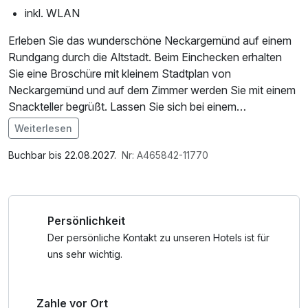
inkl. WLAN
Erleben Sie das wunderschöne Neckargemünd auf einem
Rundgang durch die Altstadt. Beim Einchecken erhalten
Sie eine Broschüre mit kleinem Stadtplan von
Neckargemünd und auf dem Zimmer werden Sie mit einem
Snackteller begrüßt. Lassen Sie sich bei einem
Spaziergang durch Neckargemünd vom Charme der
Weiterlesen
Fachwerkhäuser verzaubern, es gibt Vieles aus
Im Angebot enthalten
vergangenen Zeiten zu entdecken. Verweilen Sie am
1 Flasche Mineralwasser, W-LAN Nutzung /
Buchbar bis 22.08.2027.
Nr: A465842-11770
schönen Neckar oder kehren Sie in einem der zahlreichen
Internetnutzung, kostenfreier Kaffee/Tee im Zimmer,
Restaurants ein und lassen sich kulinarisch verwöhnen.
Tageszeitung
Tipp: Vom Dilsberg aus oder während einer Fahrt mit dem
Persönlichkeit
Kanu oder dem Schiff auf dem Neckar, hat man einen
besonders schönen Blick auf Neckargemünd und das
Der persönliche Kontakt zu unseren Hotels ist für
Neckartal.
uns sehr wichtig.
Zahle vor Ort