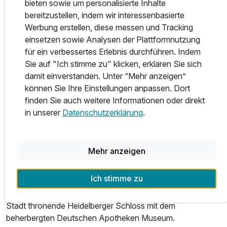
bieten sowie um personalisierte Inhalte
dem Zimmer genießen. Im Fall von
bereitzustellen, indem wir interessenbasierte
Lebensmittelunverträglichkeiten oder Allergien informieren
Werbung erstellen, diese messen und Tracking
Sie das Hotel bitte vor Ihrer Anreise, damit Sie ein
einsetzen sowie Analysen der Plattformnutzung
angepasstes Frühstücksangebot bekommen.
für ein verbessertes Erlebnis durchführen. Indem
In Neckargemünd und Umgebung warten zahlreiche
Sie auf "Ich stimme zu" klicken, erklären Sie sich
Freizeitaktivitäten auf Sie. Ganz gleich, ob Sie sich
damit einverstanden. Unter “Mehr anzeigen”
spontan treiben lassen oder vorab Ausflüge planen
können Sie Ihre Einstellungen anpassen. Dort
möchten, im Hotel erhalten Sie viele Tipps und
finden Sie auch weitere Informationen oder direkt
Informationsmaterial. Wandern Sie entlang der Drei-
in unserer
Datenschutzerklärung
.
Burgen-Tour von Neckargemünd nach Neckarsteinach
und entdecken Sie auf dem rund 8.7km langen,
familienfreundlichen Rundweg gleich drei historische
Mehr anzeigen
Gemäuer oder erkunden Sie mit dem Kanu die Kultur und
die Geschichte des herrlichen Neckertals. Entdecken Sie
Ich stimme zu
die von Fachwerkhäusern geprägten Altstädte von
Neckargemünd und Heidelberg und das hoch über der
Stadt thronende Heidelberger Schloss mit dem
beherbergten Deutschen Apotheken Museum.