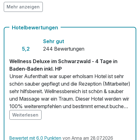
Mehr anzeigen
Hunde im Hotel erlaubt für 15,00 € pro Stück / Tag
Check-out bis 12 Uhr
Hotelbewertungen
Auch vegetarische Speisen
Sehr gut
Fahrradverleih
5,2
244 Bewertungen
Fitnessgeräte stehen bereit
Wellness Deluxe im Schwarzwald - 4 Tage in
Baden-Baden inkl. HP
Zimmerservice verfügbar
Unser Aufenthalt war super erholsam Hotel ist sehr
schön sauber gepflegt und die Rezeption (Mitarbeiter)
Mit Hotelbar
sehr hilfsbereit. Wellnessbereich ist schön & sauber
und Massage war ein Traum. Dieser Hotel werden wir
100% weiterempfehlen und bestimmt erneut buchen.
Dankeschön ;)
Weiterlesen
Bewertet mit 6,0 Punkten
von Anna am 28.07.2026