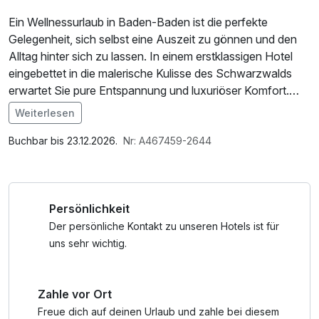
Ein Wellnessurlaub in Baden-Baden ist die perfekte
Gelegenheit, sich selbst eine Auszeit zu gönnen und den
Alltag hinter sich zu lassen. In einem erstklassigen Hotel
eingebettet in die malerische Kulisse des Schwarzwalds
erwartet Sie pure Entspannung und luxuriöser Komfort.
Weiterlesen
Eingebettet in die malerische Landschaft des
Im Angebot enthalten
Schwarzwalds, versprüht die charmante Kurstadt einen
Saunabenutzung, Saunatuch, Leihbademantel, Nutzung
Buchbar bis 23.12.2026.
Nr: A467459-2644
Hauch von Luxus und Geschichte.
des Fitnessbereichs, Nutzung des Wellnessbereichs,
kostenfreier Kaffee/Tee im Zimmer
Beginnen Sie Ihren Tag mit einem ausgiebigen Frühstück
Persönlichkeit
und genießen Sie den Blick auf die umliegende Natur.
Danach lädt der großzügige Spa-Bereich des Hotels zu
Der persönliche Kontakt zu unseren Hotels ist für
wohltuenden Stunden der Erholung ein: eine sanfte
uns sehr wichtig.
Massage, vitalisierende Saunagänge und ein paar Bahnen
im Pool lassen Körper und Geist zur Ruhe kommen. Lassen
Zahle vor Ort
Sie sich in stilvollem Ambiente verwöhnen und genießen
Sie exklusive Wellnessanwendungen, die individuell auf
Freue dich auf deinen Urlaub und zahle bei diesem