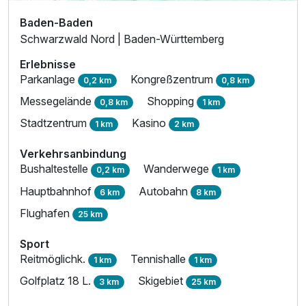
Baden-Baden
Schwarzwald Nord | Baden-Württemberg
Erlebnisse
Parkanlage
Kongreßzentrum
0,2 km
0,8 km
Messegelände
Shopping
0,8 km
1 km
Stadtzentrum
Kasino
1 km
2 km
Verkehrsanbindung
Bushaltestelle
Wanderwege
0,2 km
1 km
Hauptbahnhof
Autobahn
6 km
8 km
Flughafen
25 km
Sport
Reitmöglichk.
Tennishalle
1 km
1 km
Golfplatz 18 L.
Skigebiet
3 km
25 km