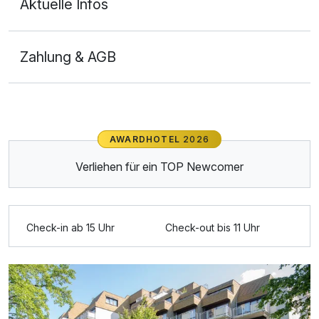
Aktuelle Infos
Zahlung & AGB
Ausstattung
Für 3 Tage
239,00 €
p.P. ab
AWARDHOTEL
2026
Verliehen für ein TOP Newcomer
Check-in ab 15 Uhr
Check-out bis 11 Uhr
Doppelzimmer zur Einzelnutzung
1 Erwachsenen