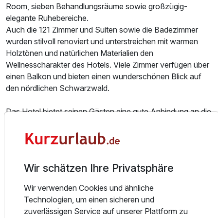
Room, sieben Behandlungsräume sowie großzügig-
elegante Ruhebereiche.
Auch die 121 Zimmer und Suiten sowie die Badezimmer
wurden stilvoll renoviert und unterstreichen mit warmen
Holztönen und natürlichen Materialien den
Wellnesscharakter des Hotels. Viele Zimmer verfügen über
einen Balkon und bieten einen wunderschönen Blick auf
den nördlichen Schwarzwald.
Das Hotel bietet seinen Gästen eine gute Anbindung an die
Lichtentaler Allee und die Gönneranlage Rosengarten,
sowie die Caracalla Therme, das Brahmshaus und das
Festspielhaus Baden-Baden.
Das stilvolle Restaurant mit seiner großen Außenterrasse
Wir schätzen Ihre Privatsphäre
lädt dazu ein, den Genuss der gesunden und vitalen Küche
zu erkunden.
Wir verwenden Cookies und ähnliche
Das Leonardo Royal Hotel Baden-Baden fügt sich mit
Technologien, um einen sicheren und
seinem außergewöhnlichen Spa perfekt in die Kurstadt ein,
zuverlässigen Service auf unserer Plattform zu
die als eine von elf „Great Spa Towns of Europe“ zum