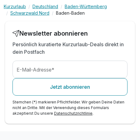
1 x eine Flasche Rotwein auf dem Zimmer
Kurzurlaub
Deutschland
Baden-Württemberg
Schwarzwald Nord
Baden-Baden
inkl. Nutzung des Spa- und Wellnessbereiches
Newsletter abonnieren
Persönlich kuratierte Kurzurlaub-Deals direkt in
dein Postfach
E-Mail-Adresse*
Jetzt abonnieren
Sternchen (*) markieren Pflichtfelder. Wir geben Deine Daten
nicht an Dritte. Mit der Verwendung dieses Formulars
akzeptierst Du unsere
Datenschutzrichtlinie
.