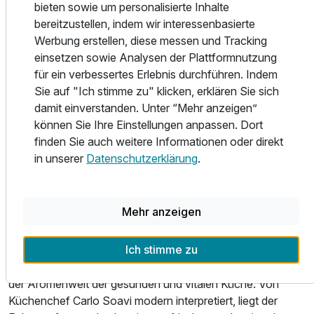
bieten sowie um personalisierte Inhalte
UNESCO-Welterbe gehört. Dank der guten Lage des
bereitzustellen, indem wir interessenbasierte
Hotels sind Kongresszentrum, Stadtzentrum,
Werbung erstellen, diese messen und Tracking
Hauptbahnhof und Autobahn schnell zu erreichen.
einsetzen sowie Analysen der Plattformnutzung
für ein verbessertes Erlebnis durchführen. Indem
Zimmer:
Sie auf "Ich stimme zu" klicken, erklären Sie sich
Die 121 Zimmer und Suiten wurden 2024 neu renoviert und
damit einverstanden. Unter “Mehr anzeigen”
bieten mit warmen Farben und natürlichen Materialien
können Sie Ihre Einstellungen anpassen. Dort
unabhängig der Zimmerkategorie eine behagliche
finden Sie auch weitere Informationen oder direkt
Atmosphäre und komfortable Ausstattung. Dazu gehören
in unserer
Datenschutzerklärung
.
standardgemäß eine Klimaanlage und kostenloses WLAN
sowie eine Reihe von Annehmlichkeiten wie einen 40"
Flatscreen-TV, Kaffee- und Teekocher, einen Work Desk
Mehr anzeigen
und kostenfreie Sea of Spa Kosmetikprodukte.
Ich stimme zu
Restaurant:
Das elegante Restaurant Vitruv verwöhnt seine Gäste mit
der Aromenwelt der gesunden und vitalen Küche. Von
Küchenchef Carlo Soavi modern interpretiert, liegt der