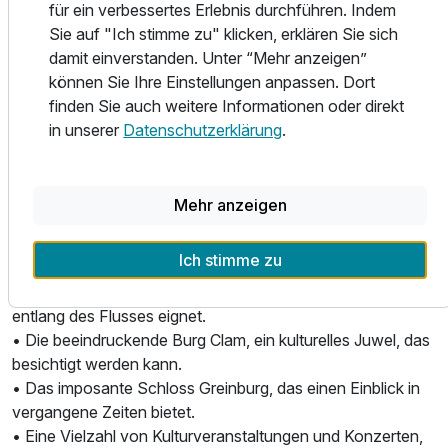
Erkunden Sie die Umgebung und entdecken Sie folgende
für ein verbessertes Erlebnis durchführen. Indem
Highlights:
Sie auf "Ich stimme zu" klicken, erklären Sie sich
• Einen Kneippgarten mit einem entspannenden
damit einverstanden. Unter “Mehr anzeigen”
Gradierwerk, das Ihre Gesundheit fördert.
können Sie Ihre Einstellungen anpassen. Dort
• Einen Kneippweg mit Fit- und Fun-Stationen, die Ihnen
finden Sie auch weitere Informationen oder direkt
ein aktives Erlebnis bieten.
in unserer
Datenschutzerklärung
.
• Die faszinierende Wolfs-Schlucht, eine natürliche
Sehenswürdigkeit, die zum Wandern einlädt.
• Ein Freizeitzentrum mit einem Erlebnisfreibad und einer
Mehr anzeigen
Tennishalle für sportliche Aktivitäten.
• Den Burgen- und Schlösserweg, der Sie zu historischen
Ich stimme zu
Bauwerken in der Umgebung führt.
• Den Donauradweg, der sich ideal für Fahrradtouren
entlang des Flusses eignet.
• Die beeindruckende Burg Clam, ein kulturelles Juwel, das
besichtigt werden kann.
• Das imposante Schloss Greinburg, das einen Einblick in
vergangene Zeiten bietet.
• Eine Vielzahl von Kulturveranstaltungen und Konzerten,