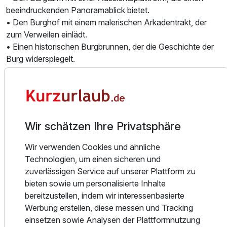
Ausstattung
beeindruckenden Panoramablick bietet.
• Den Burghof mit einem malerischen Arkadentrakt, der
zum Verweilen einlädt.
Für 2 Tage
106,00 €
p.P. ab
• Einen historischen Burgbrunnen, der die Geschichte der
Burg widerspiegelt.
• Eine Sonnenuhr aus dem Jahr 1523, die noch immer ihre
Zeit anzeigt.
• Die majestätische Burglinde, ein Naturdenkmal von
besonderer Schönheit.
• Die Burgkapelle, ein spiritueller Ort, der zur Einkehr
Wir schätzen Ihre Privatsphäre
einlädt.
• Eine Zugbrücke, die den Zugang zur Burg regelt und
Wir verwenden Cookies und ähnliche
einen Hauch mittelalterlicher Atmosphäre verleiht.
Technologien, um einen sicheren und
• Den imposanten Ostturm, der einen Blick in die
zuverlässigen Service auf unserer Plattform zu
Vergangenheit ermöglicht.
bieten sowie um personalisierte Inhalte
• Die beeindruckende Burgmauer, die das Gelände umgibt
bereitzustellen, indem wir interessenbasierte
und eine Geschichte voller Geschichten erzählt.
Werbung erstellen, diese messen und Tracking
einsetzen sowie Analysen der Plattformnutzung