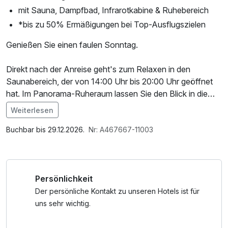
mit Sauna, Dampfbad, Infrarotkabine & Ruhebereich
*bis zu 50% Ermäßigungen bei Top-Ausflugszielen
Genießen Sie einen faulen Sonntag.
Direkt nach der Anreise geht's zum Relaxen in den
Saunabereich, der von 14:00 Uhr bis 20:00 Uhr geöffnet
hat. Im Panorama-Ruheraum lassen Sie den Blick in die
Ferne schweifen und die Seele baumeln.
Weiterlesen
Im Angebot enthalten
Am Abend genießen Sie das 3 Gänge Menü im Rahmen
Saunabenutzung, Saunatuch, Parkplatz, Nutzung des
Buchbar bis 29.12.2026.
Nr: A467667-11003
der Halbpension im historischen Ambiente der Burg
Wellnessbereichs, W-LAN Nutzung / Internetnutzung
Kreuzen.
Persönlichkeit
Unser Frühstücksbuffet "Guten Morgen Strudengau" lässt
Sie vital in die neue Woche starten!
Der persönliche Kontakt zu unseren Hotels ist für
uns sehr wichtig.
Unsere modernen Zimmer mit atemberaubendem