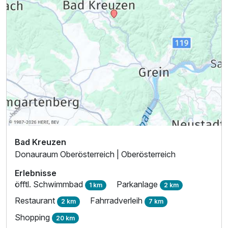
Bad Kreuzen
Donauraum Oberösterreich | Oberösterreich
Erlebnisse
öfftl. Schwimmbad
Parkanlage
1 km
2 km
Restaurant
Fahrradverleih
2 km
7 km
Shopping
20 km