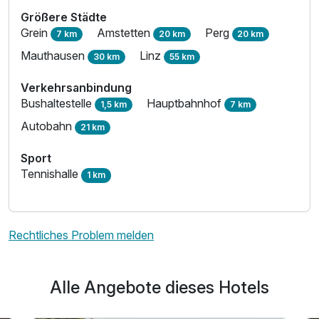
Größere Städte
Grein
Amstetten
Perg
7 km
20 km
20 km
Mauthausen
Linz
30 km
55 km
Verkehrsanbindung
Bushaltestelle
Hauptbahnhof
1,5 km
7 km
Autobahn
21 km
Sport
Tennishalle
1 km
Rechtliches Problem melden
Alle Angebote dieses Hotels