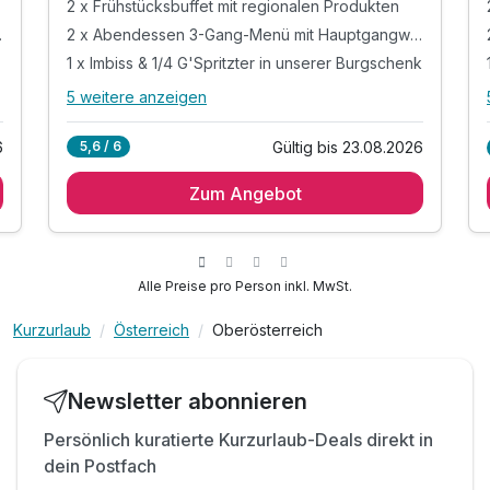
2 x Frühstücksbuffet mit regionalen Produkten
2 x Abendessen 3-Gang-Menü mit Hauptgangwahl
gangwahl
1 x Imbiss & 1/4 G'Spritzter in unserer Burgschenk
5 weitere anzeigen
Alle Inklusivleistungen
9 enthalten
Gültig bis 23.08.2026
6
5,6 / 6
2 Übernachtungen im Doppelzimmer mit
Panoramablick
Zum Angebot
2 x Frühstücksbuffet mit regionalen Produkten
2 x Abendessen 3-Gang-Menü mit
Hauptgangwahl
Alle Preise pro Person inkl. MwSt.
1 x Imbiss & 1/4 G'Spritzter in unserer Burgschenk
inkl. Rad- und Wanderkarten der Region
Kurzurlaub
Österreich
Oberösterreich
inkl. Nutzung des Panorama-Wellnessbereichs*
inkl. DONAU-Erlebnis.Card mit Ermässigungen**
Newsletter abonnieren
* 14:00 - 20:00 Uhr
** April bis Oktober
Persönlich kuratierte Kurzurlaub-Deals direkt in
dein Postfach