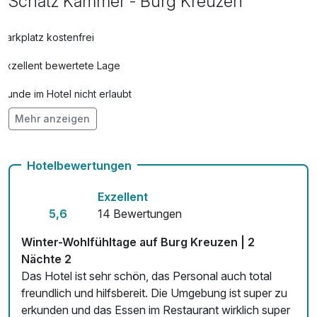
Schatz Kammer - Burg Kreuzen
Parkplatz kostenfrei
Exzellent bewertete Lage
Hunde im Hotel nicht erlaubt
Mehr anzeigen
Auch vegetarische Speisen
Kostenloses W-LAN
Hotelbewertungen
Exzellent
5,6
14 Bewertungen
Winter-Wohlfühltage auf Burg Kreuzen | 2
Nächte 2
Das Hotel ist sehr schön, das Personal auch total
freundlich und hilfsbereit. Die Umgebung ist super zu
erkunden und das Essen im Restaurant wirklich super