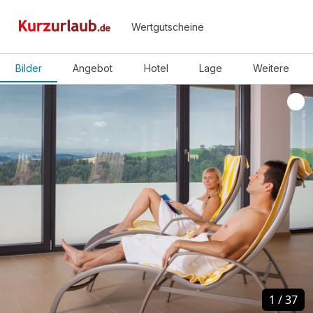
Wertgutscheine
Bilder
Angebot
Hotel
Lage
Weitere
1
1
/
/
37
37