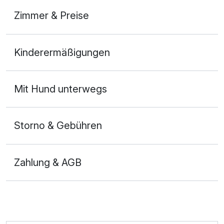
Zimmer & Preise
Doppelzimmer Basis
Kinderermäßigungen
2 Erwachsene
Mit Hund unterwegs
Storno & Gebühren
Zahlung & AGB