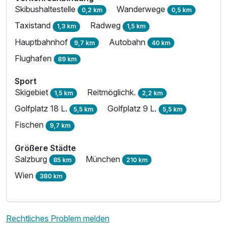
Skibushaltestelle
Wanderwege
0,2 km
0,5 km
Taxistand
Radweg
1,3 km
1,5 km
Hauptbahnhof
Autobahn
9,7 km
40 km
Flughafen
89 km
Sport
Skigebiet
Reitmöglichk.
1,5 km
2,2 km
Golfplatz 18 L.
Golfplatz 9 L.
5,5 km
5,5 km
Fischen
9,7 km
Größere Städte
Salzburg
München
85 km
210 km
Wien
380 km
Rechtliches Problem melden