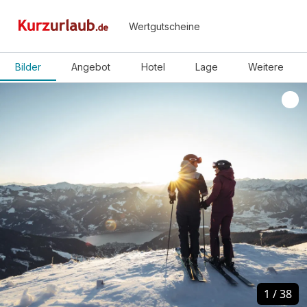
Wertgutscheine
Bilder
Angebot
Hotel
Lage
Weitere
1
1
/
/
38
38