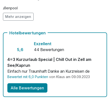
Verfügung, mit dem Sie alle öffentlichen Verkehrsmittel im
gesamten Bundesland Salzburg kostenfrei nutzen – bereits
Außenpool
ab Ihrer Anreise.
Mehr anzeigen
Vielseitiger Wellnessbereich
(zuzüglich Parkgebühren sowie Nächtigungs- und
Hunde im Hotel erlaubt für 19,00 € pro Stück / Tag
Mobilitätsabgabe)
Hotelbewertungen
Check-out bis 12 Uhr
Exzellent
Auch vegetarische Speisen
5,6
44 Bewertungen
Fitnessgeräte stehen bereit
4=3 Kurzurlaub Special | Chill Out in Zell am
See/Kaprun
Kostenloses W-LAN
Einfach nur Traumhaft Danke an Kurzreisen de
Bewertet mit 6,0 Punkten
von Klaus am 09.09.2023
Mit Hotelbar
Alle Bewertungen