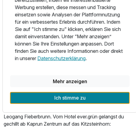
bereitzustellen, indem wir interessenbasierte
Freien.
Werbung erstellen, diese messen und Tracking
einsetzen sowie Analysen der Plattformnutzung
Neben all diesen Erlebnismöglichkeiten ist unser Evergrün
für ein verbessertes Erlebnis durchführen. Indem
ein Ruhepol mit Alltagsauszeit: Frühstücken bis 12.00 Uhr.
Sie auf "Ich stimme zu" klicken, erklären Sie sich
Chill & Relax – und vielleicht ganz viel Sonne im ROOF.TOP
damit einverstanden. Unter “Mehr anzeigen”
POOL genießen, wer weiß das schon, worauf du gerade
können Sie Ihre Einstellungen anpassen. Dort
Lust hast.
finden Sie auch weitere Informationen oder direkt
in unserer
Datenschutzerklärung
.
VOM HOTEL IN KAPRUN DIREKT INS
WINTERPARADIES | SKI. EAT. RELAX.
Mehr anzeigen
121 Liftanlagen mit 408 Pistenkilometern – von den Alpen
das Beste. Mit nur einem Skipass carvst du am
Ich stimme zu
Kitzsteinhorn-Kaprun, auf der Schmittenhöhe in Zell am
See und im gesamten Skicircus Saalbach Hinterglemm
Leogang Fieberbrunn. Vom Hotel ever.grün gelangst du
gechillt ab Kaprun Zentrum auf das Kitzsteinhorn: