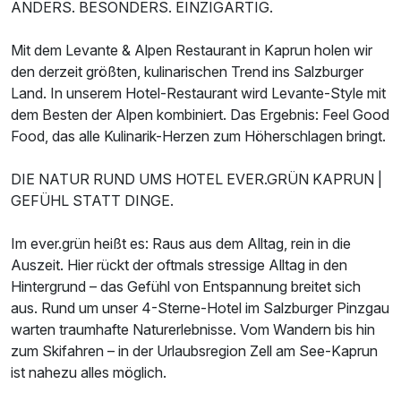
ANDERS. BESONDERS. EINZIGARTIG.
Für 8 Tage
1.376,26 €
p.P. ab
Mit dem Levante & Alpen Restaurant in Kaprun holen wir
den derzeit größten, kulinarischen Trend ins Salzburger
Land. In unserem Hotel-Restaurant wird Levante-Style mit
dem Besten der Alpen kombiniert. Das Ergebnis: Feel Good
Food, das alle Kulinarik-Herzen zum Höherschlagen bringt.
Doppelzimmer Economy
2 Erwachsene
DIE NATUR RUND UMS HOTEL EVER.GRÜN KAPRUN |
GEFÜHL STATT DINGE.
Im ever.grün heißt es: Raus aus dem Alltag, rein in die
Auszeit. Hier rückt der oftmals stressige Alltag in den
Hintergrund – das Gefühl von Entspannung breitet sich
aus. Rund um unser 4-Sterne-Hotel im Salzburger Pinzgau
warten traumhafte Naturerlebnisse. Vom Wandern bis hin
zum Skifahren – in der Urlaubsregion Zell am See-Kaprun
ist nahezu alles möglich.