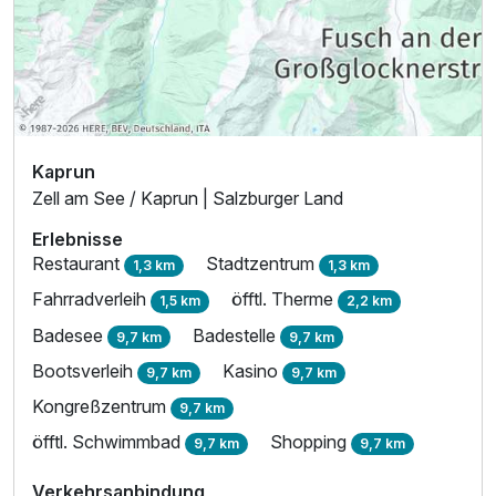
Kaprun
Zell am See / Kaprun | Salzburger Land
Erlebnisse
Restaurant
Stadtzentrum
1,3 km
1,3 km
Fahrradverleih
öfftl. Therme
1,5 km
2,2 km
Badesee
Badestelle
9,7 km
9,7 km
Bootsverleih
Kasino
9,7 km
9,7 km
Kongreßzentrum
9,7 km
öfftl. Schwimmbad
Shopping
9,7 km
9,7 km
Verkehrsanbindung