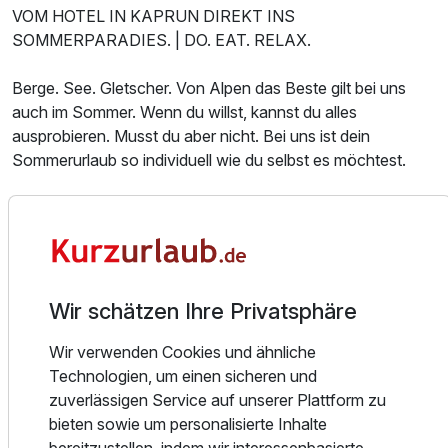
VOM HOTEL IN KAPRUN DIREKT INS
SOMMERPARADIES. | DO. EAT. RELAX.
Berge. See. Gletscher. Von Alpen das Beste gilt bei uns
Ausstattung
auch im Sommer. Wenn du willst, kannst du alles
ausprobieren. Musst du aber nicht. Bei uns ist dein
Für 8 Tage
1.256,42 €
Sommerurlaub so individuell wie du selbst es möchtest.
p.P. ab
Aber wenn du raus möchtest, bekommst du das:
- 1 Sommerkarte – 100 % Mehrwert – tausend und ein
Erlebnis.
- Am See. Am Wasser. Am Sommerglück – der Zeller See
Wir schätzen Ihre Privatsphäre
ganz nahe
- Wandern – dein Outdoor-Fitness direkt vor der Haustüre
Wir verwenden Cookies und ähnliche
- Rad, Mountainbike, E-Bike – entdecke deine Touren,
Technologien, um einen sicheren und
Singletrails, Freeridelines, Rennstrecken.
zuverlässigen Service auf unserer Plattform zu
- Golf – die 36 schönsten Greens im Golfclub Zell am See
bieten sowie um personalisierte Inhalte
- Familienparadies – am Berg, am See, in der Natur, im