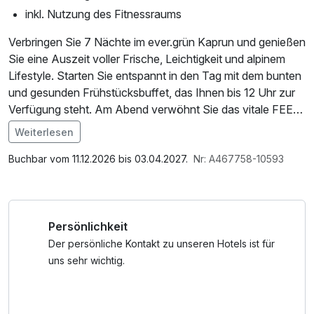
inkl. Nutzung des Fitnessraums
Verbringen Sie 7 Nächte im ever.grün Kaprun und genießen
Sie eine Auszeit voller Frische, Leichtigkeit und alpinem
Lifestyle. Starten Sie entspannt in den Tag mit dem bunten
und gesunden Frühstücksbuffet, das Ihnen bis 12 Uhr zur
Verfügung steht. Am Abend verwöhnt Sie das vitale FEEL
GOOD FOOD Buffet mit frischen, leichten Gerichten und
Weiterlesen
abwechslungsreichem Frontcooking.
Im Angebot enthalten
Saunabenutzung, Leihbademantel, Nutzung des
Buchbar vom 11.12.2026 bis 03.04.2027.
Nr: A467758-10593
Nach einem aktiven Tag in den Bergen oder auf der Piste
Fitnessbereichs, Nutzung des Wellnessbereichs, W-LAN
lädt der Wohlfühlbereich zum Entspannen ein: Indoorpool,
Nutzung / Internetnutzung, ganztägige Nutzung
Textilsauna sowie ein moderner Saunabereich mit
Wellnessbereich nach check out, Badetasche mit
Persönlichkeit
Finnischer Sauna, Bio-Sauna, Dampfbad, Eisbrunnen und
Bademantel und -tücher
gemütlichen Relax-Zonen. Eine Spa-Tasche mit
Der persönliche Kontakt zu unseren Hotels ist für
Bademänteln und Badetüchern wird Ihnen für die Dauer
uns sehr wichtig.
Ihres Aufenthaltes zur Verfügung gestellt. Zusätzlich steht
Ihnen ein moderner Fitnessraum offen. Kostenloses W-Lan
nutzen Sie im gesamten Hotel.