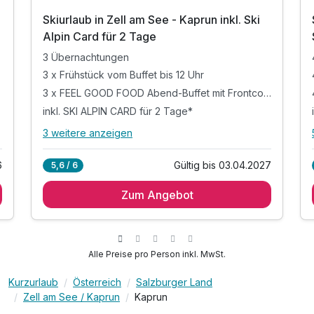
Skiurlaub in Zell am See - Kaprun inkl. Ski
Alpin Card für 2 Tage
3 Übernachtungen
3 x Frühstück vom Buffet bis 12 Uhr
3 x FEEL GOOD FOOD Abend-Buffet mit Frontcooking
inkl. SKI ALPIN CARD für 2 Tage*
3 weitere anzeigen
Alle Inklusivleistungen
7 enthalten
6
Gültig bis 03.04.2027
5,6 / 6
3 Übernachtungen
Zum Angebot
3 x Frühstück vom Buffet bis 12 Uhr
3 x FEEL GOOD FOOD Abend-Buffet mit
Frontcooking
inkl. SKI ALPIN CARD für 2 Tage*
Alle Preise pro Person inkl. MwSt.
inkl. relaxen im Wohlfühlbereich mit Indoorpool
inkl. Nutzung des Saunabereiches
Kurzurlaub
Österreich
Salzburger Land
Zell am See / Kaprun
Kaprun
inkl. Nutzung des Fitnessraums