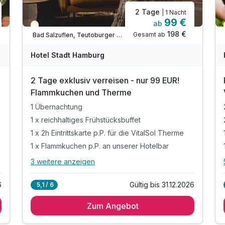
2 Tage
| 1 Nacht
99 €
ab
Teilweise ausgelastet
198 €
Gesamt ab
Bad Salzuflen, Teutoburger Wald / Ostwestfalen
A
WAR
W
Hotel Stadt Hamburg
D
202
2
2 Tage exklusiv verreisen - nur 99 EUR!
5
5
Flammkuchen und Therme
1 Übernachtung
1 x reichhaltiges Frühstücksbuffet
1 x 2h Eintrittskarte p.P. für die VitalSol Therme
1 x Flammkuchen p.P. an unserer Hotelbar
3 weitere anzeigen
Alle Inklusivleistungen
7 enthalten
6
Gültig bis 31.12.2026
5,1 / 6
1 Übernachtung
Zum Angebot
1 x reichhaltiges Frühstücksbuffet
1 x 2h Eintrittskarte p.P. für die VitalSol Therme