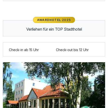
Doppelzimmer Queensize Bett
2 Erwachsene und 1 Kind
AWARDHOTEL
2025
Verliehen für ein TOP Stadthotel
Ausstattung
Zusatznächte
Check-in ab 15 Uhr
Check-out bis 12 Uhr
Für 8 Tage
541,00 €
p.P. ab
Einzelzimmer
1 Erwachsenen