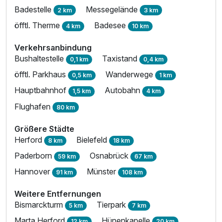
Badestelle
Messegelände
2 km
3 km
öfftl. Therme
Badesee
4 km
10 km
Verkehrsanbindung
Bushaltestelle
Taxistand
0,1 km
0,4 km
öfftl. Parkhaus
Wanderwege
0,5 km
1 km
Hauptbahnhof
Autobahn
1,5 km
4 km
Flughafen
80 km
Größere Städte
Herford
Bielefeld
8 km
18 km
Paderborn
Osnabrück
59 km
67 km
Hannover
Münster
91 km
108 km
Weitere Entfernungen
Bismarckturm
Tierpark
5 km
7 km
Marta Herford
Hünenkapelle
12 km
20 km