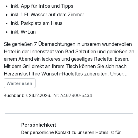
inkl. App für Infos und Tipps
inkl. 1 Fl. Wasser auf dem Zimmer
inkl. Parkplatz am Haus
inkl. W-Lan
Sie genießen 7 Übernachtungen in unserem wundervollen
Hotel in der Innenstadt von Bad Salzuflen und genießen an
einem Abend ein leckeres und geselliges Raclette-Essen.
Mit dem Grill direkt an Ihrem Tisch können Sie sich nach
Herzenslust Ihre Wunsch-Raclettes zubereiten. Unser
Raclette ist bei Jung und Alt beliebt und umfasst Bio-
Weiterlesen
Kartöffelchen, eine große Gemüseauswahl, frisch
Im Angebot enthalten
gebackenes Baguette, leckere Dips, köstliches Grillfleisch
1 Flasche Mineralwasser, Parkplatz, W-LAN Nutzung /
Buchbar bis 24.12.2026.
Nr: A467900-5434
und Antipasti. Lassen Sie sich verwöhnen und genießen
Internetnutzung, Coffee to go, kostenfreier Kaffee/Tee im
Sie ein besonderes Dinner in toller Atmosphäre.
Zimmer
Am Morgen verwöhnen wir Sie mit einem reichhaltigen
Persönlichkeit
Frühstücksbüffet und frischem Kaffee. Am Wochenende
können Sie sich frische Waffeln backen und an der
Der persönliche Kontakt zu unseren Hotels ist für