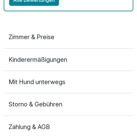
Zimmer & Preise
Doppelzimmer French Bett
Kinderermäßigungen
2 Erwachsene
Ausstattung
Mit Hund unterwegs
Zusatznächte
Storno & Gebühren
Für 8 Tage
471,00 €
p.P. ab
Zahlung & AGB