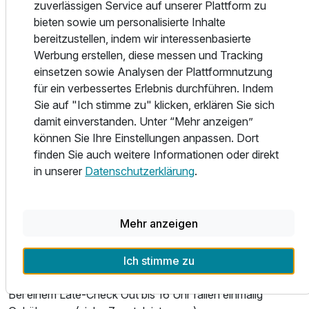
zuverlässigen Service auf unserer Plattform zu
Grünen mit altem Baumbestand. Mit dem Grill direkt an
bieten sowie um personalisierte Inhalte
ihrem Tisch können Sie sich nach Herzenslust Ihre
bereitzustellen, indem wir interessenbasierte
Wunsch-Raclettes zubereiten. Eine Bar sowie ein Aufzug
Werbung erstellen, diese messen und Tracking
und der Wintergarten mit Blick in den Garten runden unser
einsetzen sowie Analysen der Plattformnutzung
Angebot ab.
für ein verbessertes Erlebnis durchführen. Indem
Sie auf "Ich stimme zu" klicken, erklären Sie sich
Unseren Hotelgästen stehen ausreichend KOSTENFREIE
damit einverstanden. Unter “Mehr anzeigen”
Parkplätze direkt vor dem Hotel zur Verfügung. Eine
können Sie Ihre Einstellungen anpassen. Dort
Ladesäule für Elektroautos finden Sie direkt auf unserem
finden Sie auch weitere Informationen oder direkt
Parkplatz. Des Weiteren bieten wir unseren Gästen
in unserer
Datenschutzerklärung
.
kostenfreien W-LAN Zugang an.
Unsere Rezeption ist für Sie in der Zeit von 06.00 - 22.00
Mehr anzeigen
Uhr besetzt. Hunde sind im Hotel Stadt Hamburg herzlich
Willkommen. Je nach Verfügbarkeit haben Sie die
Ich stimme zu
Möglichkeit eines kostenfreien Late-Check-Out (bis 12:00
Uhr).
Bei einem Late-Check Out bis 16 Uhr fallen einmalig