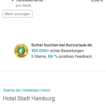
Leihbademantel
5,00 €
pro Stück
Mehr anzeigen
Obstkorb
15,00 €
pro Zimmer
Romantisch dekoriertes Zimmer
25,00 €
pro Person
Sicher buchen bei Kurzurlaub.de
Rückenmassage
29,00 €
100.000+
echte Bewertungen
pro Person (15 Minuten)
5
Sterne,
99 %
positives Feedback
Sterne der Hotelstars Union
Hotel Stadt Hamburg