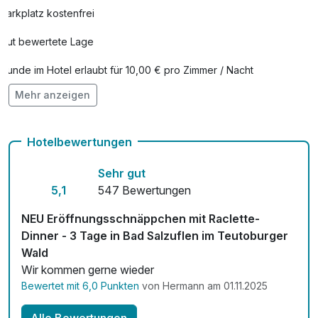
Parkplatz kostenfrei
Gut bewertete Lage
Hunde im Hotel erlaubt für 10,00 € pro Zimmer / Nacht
Mehr anzeigen
Check-out bis 12 Uhr
Kostenloses W-LAN
Hotelbewertungen
Zimmerservice verfügbar
Sehr gut
Mit Hotelbar
5,1
547 Bewertungen
NEU Eröffnungsschnäppchen mit Raclette-
Dinner - 3 Tage in Bad Salzuflen im Teutoburger
Wald
Wir kommen gerne wieder
Bewertet mit 6,0 Punkten
von Hermann am 01.11.2025
Alle Bewertungen