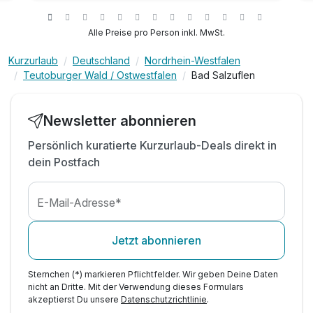
1 x Flammkuchen p.P. an unserer Hotelbar
inkl. Zimmerupgrade (nach Verfügbarkeit)
Alle Preise pro Person inkl. MwSt.
)
inkl. Parkplatz
Kurzurlaub
Deutschland
Nordrhein-Westfalen
inkl. WLAN
Teutoburger Wald / Ostwestfalen
Bad Salzuflen
Newsletter abonnieren
Persönlich kuratierte Kurzurlaub-Deals direkt in
dein Postfach
E-Mail-Adresse*
Jetzt abonnieren
Sternchen (*) markieren Pflichtfelder. Wir geben Deine Daten
nicht an Dritte. Mit der Verwendung dieses Formulars
akzeptierst Du unsere
Datenschutzrichtlinie
.