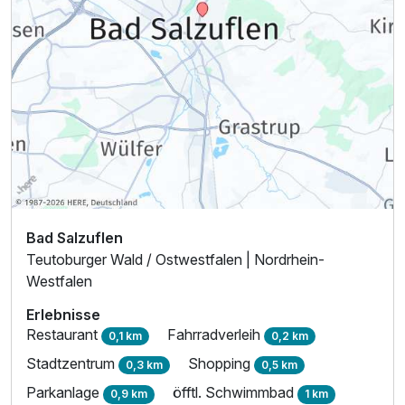
Bad Salzuflen
Teutoburger Wald / Ostwestfalen | Nordrhein-
Westfalen
Erlebnisse
Restaurant
Fahrradverleih
0,1 km
0,2 km
Stadtzentrum
Shopping
0,3 km
0,5 km
Parkanlage
öfftl. Schwimmbad
0,9 km
1 km