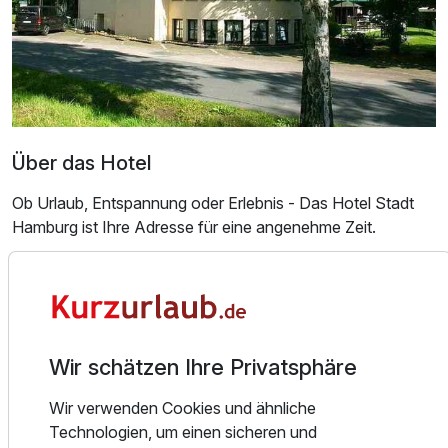
Ausstattung
Zusatznächte
Für 8 Tage
649,00 €
p.P. ab
Über das Hotel
Ob Urlaub, Entspannung oder Erlebnis - Das Hotel Stadt
Hamburg ist Ihre Adresse für eine angenehme Zeit.
Dank der zentralen Lage ist unser Hotel idealer
Ausgangspunkt, um das wunderschöne Bad Salzuflen zu
entdecken. Unser Haus bieten Ihnen 30 komfortable
Hotelzimmer in 3 Kategorien sowie 1 Suite.
Wir schätzen Ihre Privatsphäre
Wir legen besonders großen Wert auf individuellen Service
Wir verwenden Cookies und ähnliche
und ein persönliches Ambiente. Das Hotel Stadt Hamburg
Technologien, um einen sicheren und
verfügt über ein Restaurant und einen Sommergarten im