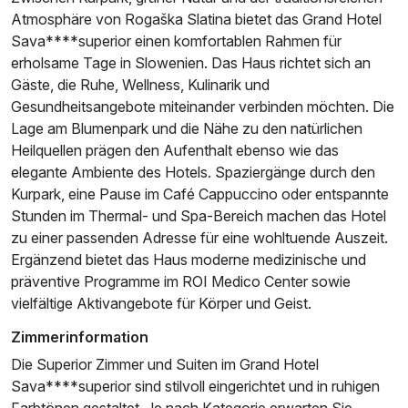
Atmosphäre von Rogaška Slatina bietet das Grand Hotel
Sava****superior einen komfortablen Rahmen für
Ausstattung
erholsame Tage in Slowenien. Das Haus richtet sich an
Gäste, die Ruhe, Wellness, Kulinarik und
Für 5 Tage
Gesundheitsangebote miteinander verbinden möchten. Die
480,00 €
p.P. ab
Lage am Blumenpark und die Nähe zu den natürlichen
Heilquellen prägen den Aufenthalt ebenso wie das
elegante Ambiente des Hotels. Spaziergänge durch den
Kurpark, eine Pause im Café Cappuccino oder entspannte
Stunden im Thermal- und Spa-Bereich machen das Hotel
Doppelzimmer Superior
zu einer passenden Adresse für eine wohltuende Auszeit.
2 Erwachsene und 1 Kind
Ergänzend bietet das Haus moderne medizinische und
präventive Programme im ROI Medico Center sowie
vielfältige Aktivangebote für Körper und Geist.
Zimmerinformation
Die Superior Zimmer und Suiten im Grand Hotel
Sava****superior sind stilvoll eingerichtet und in ruhigen