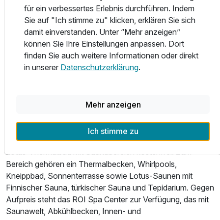
während eine ausgewählte Weinbegleitung den Genuss
für ein verbessertes Erlebnis durchführen. Indem
abrundet. Für besondere Momente bietet das À-la-carte-
Sie auf "Ich stimme zu" klicken, erklären Sie sich
Restaurant Kaiser eine elegante Atmosphäre und Gerichte,
damit einverstanden. Unter “Mehr anzeigen”
die regionale Geschmackstraditionen mit kreativer Küche
können Sie Ihre Einstellungen anpassen. Dort
verbinden. Süße Akzente setzt die hauseigene Konditorei
finden Sie auch weitere Informationen oder direkt
mit Desserts und feinen Süßspeisen. Im Café Cappuccino
in unserer
Datenschutzerklärung
.
genießen Sie Kaffee, Tee und Gebäck in stilvollem
Ambiente; an Wochenenden sorgt dort Livemusik für einen
entspannten Ausklang des Tages.
Mehr anzeigen
Wellness & Freizeit
Entspannung hat im Grand Hotel Sava****superior einen
Ich stimme zu
besonders hohen Stellenwert. Hotelgäste nutzen das
Lotus-Thermalbad mit Saunabereich kostenfrei. Zum
Bereich gehören ein Thermalbecken, Whirlpools,
Ausstattung
Kneippbad, Sonnenterrasse sowie Lotus-Saunen mit
Finnischer Sauna, türkischer Sauna und Tepidarium. Gegen
Aufpreis steht das ROI Spa Center zur Verfügung, das mit
Für 5 Tage
384,00 €
p.P. ab
Saunawelt, Abkühlbecken, Innen- und