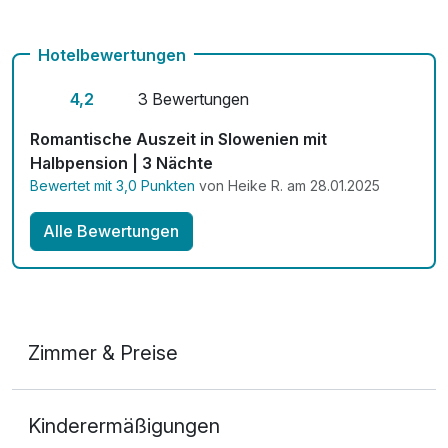
Hotelbewertungen
4,2
3 Bewertungen
Romantische Auszeit in Slowenien mit
Halbpension | 3 Nächte
Bewertet mit 3,0 Punkten
von Heike R. am 28.01.2025
Alle Bewertungen
Zimmer & Preise
Doppelzimmer Deluxe
Kinderermäßigungen
2 Erwachsene und 1 Kind