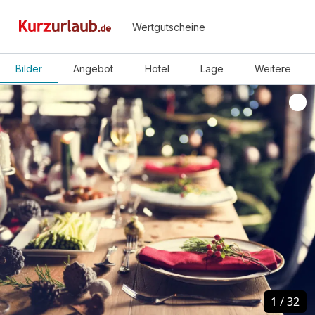
Wertgutscheine
Bilder
Angebot
Hotel
Lage
Weitere
1
1
/
/
32
32