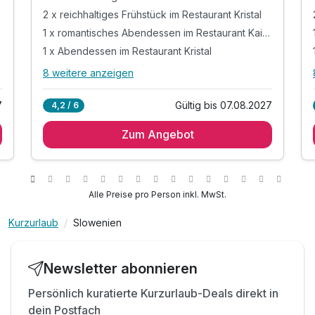
2 x reichhaltiges Frühstück im Restaurant Kristal
1 x romantisches Abendessen im Restaurant Kaiser
1 x Abendessen im Restaurant Kristal
8 weitere anzeigen
Alle Inklusivleistungen
12 enthalten
7
Gültig bis 07.08.2027
4,2 / 6
2 Übernachtungen
Zum Angebot
2 x reichhaltiges Frühstück im Restaurant Kristal
1 x romantisches Abendessen im Restaurant
Kaiser
1 x Abendessen im Restaurant Kristal
Alle Preise pro Person inkl. MwSt.
inkl. Eintritt im "Luxuriöses ROI SPA" (2 Std.)
inkl. Nutzung des Wellnessbereiches "Lotus"
Kurzurlaub
Slowenien
inkl. Willkommengruß bei Ihrer Ankunft
inkl. Eintritt ins Hit Casino Fontana
Newsletter abonnieren
inkl. Bademantel & -tuch
Persönlich kuratierte Kurzurlaub-Deals direkt in
inkl. Wassergymnastik & Aqua-Aerobic
dein Postfach
inkl. Parken