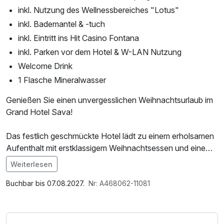
inkl. Nutzung des Wellnessbereiches "Lotus"
inkl. Bademantel & -tuch
inkl. Eintritt ins Hit Casino Fontana
inkl. Parken vor dem Hotel & W-LAN Nutzung
Welcome Drink
1 Flasche Mineralwasser
Genießen Sie einen unvergesslichen Weihnachtsurlaub im
Grand Hotel Sava!
Das festlich geschmückte Hotel lädt zu einem erholsamen
Aufenthalt mit erstklassigem Weihnachtsessen und einem
abwechslungsreichen Animationsprogramm für die ganze
Weiterlesen
Familie ein. Lassen Sie sich kulinarisch verwöhnen,
entspannen Sie in der luxuriösen Atmosphäre und
Buchbar bis 07.08.2027.
Nr: A468062-11081
genießen Sie festliche Aktivitäten und Unterhaltung.
Ideal für alle, die die Feiertage entspannt und stilvoll