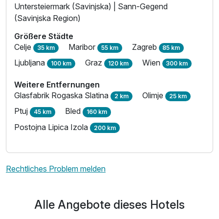
Untersteiermark (Savinjska) | Sann-Gegend
(Savinjska Region)
Größere Städte
Celje
Maribor
Zagreb
35 km
55 km
85 km
Ljubljana
Graz
Wien
100 km
120 km
300 km
Weitere Entfernungen
Glasfabrik Rogaska Slatina
Olimje
2 km
25 km
Ptuj
Bled
45 km
160 km
Postojna Lipica Izola
200 km
Rechtliches Problem melden
Alle Angebote dieses Hotels