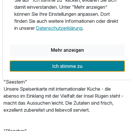
Bitte beachten Sie, dass unser Erlebnisbad in der Zeit vom
damit einverstanden. Unter “Mehr anzeigen”
04.01.-22.01.2027 nicht geöffnet ist. Während dieser Zeit
können Sie Ihre Einstellungen anpassen. Dort
nutzen Sie unsere Saunalandschaft kostenfrei.
finden Sie auch weitere Informationen oder direkt
in unserer
Datenschutzerklärung
.
Erlebnisbad "Vitamar"
Ausstattung
Im 1500qm großen Erlebnisbad ist mit Wasserrutsche,
Erlebnisgrotten, Wasserfällen und Kinderplanschbecken
Mehr anzeigen
Für 3 Tage
0,00 €
p.P. ab
Badespaß zu jeder Jahreszeit garantiert.
Ich stimme zu
GASTRONOMIE
"Seestern"
Unsere Speisenkarte mit internationaler Küche - die
Doppelzimmer zur Einzelnutzung B
ebenso im Einklang mit der Vielfalt der Insel Rügen steht -
1 Erwachsenen und 1 Kind
macht das Aussuchen leicht. Die Zutaten sind frisch,
exzellent zubereitet und liebevoll serviert.