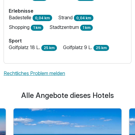
Für 3 Tage
378,45 €
Erlebnisse
p.P. ab
Badestelle
Strand
0,04 km
0,04 km
Shopping
Stadtzentrum
1 km
1 km
Sport
Golfplatz 18 L.
Golfplatz 9 L.
25 km
25 km
Rechtliches Problem melden
Alle Angebote dieses Hotels