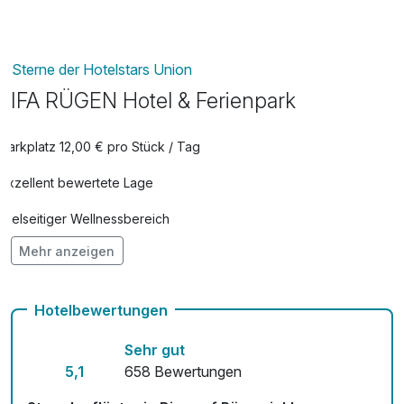
Sterne der Hotelstars Union
IFA RÜGEN Hotel & Ferienpark
Parkplatz 12,00 € pro Stück / Tag
Exzellent bewertete Lage
Vielseitiger Wellnessbereich
Mehr anzeigen
Hunde im Hotel nicht erlaubt
Fahrradverleih für 7,00 € pro Person / Tag
Hotelbewertungen
Fitnessgeräte stehen bereit
Sehr gut
Kostenloses W-LAN
5,1
658 Bewertungen
Mit Hotelbar