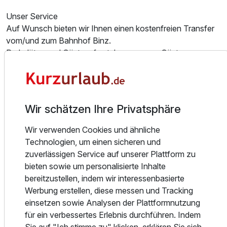
Ausstattung
Unser Service
Auf Wunsch bieten wir Ihnen einen kostenfreien Transfer
Für 3 Tage
247,99 €
p.P. ab
vom/und zum Bahnhof Binz.
Parkplätze und Gästesafe stehen unseren Gästen gegen
Gebühr zur Verfügung.
FREIZEIT
Doppelzimmer zur Einzelnutzung A
Wir schätzen Ihre Privatsphäre
1 Erwachsenen und 1 Kind
"Vitarium"
Auf 3000qm erstreckt sich mit südländischem Flair der
Wir verwenden Cookies und ähnliche
wohl größte Wintergarten Rügens - das "Vitarium". Hier
Technologien, um einen sicheren und
erwarten die Gäste Spiel, Sport und Spaß wie Billard,
zuverlässigen Service auf unserer Plattform zu
Airhockey oder Miniscooter. Für die Kinder wird im Kids-
bieten sowie um personalisierte Inhalte
Club (saisonal) liebevoll gesorgt. Im Outdoorbereich stehen
bereitzustellen, indem wir interessenbasierte
eine Minigolfanlage, ein Fahrradverleih und ein
Werbung erstellen, diese messen und Tracking
Strandkorbverleih zur Verfügung.
einsetzen sowie Analysen der Plattformnutzung
für ein verbessertes Erlebnis durchführen. Indem
WELLNESS
Sie auf "Ich stimme zu" klicken, erklären Sie sich