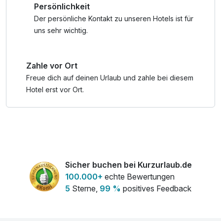
Persönlichkeit
Ob Aktivurlaub, Familienauszeit oder pure Entspannung
Der persönliche Kontakt zu unseren Hotels ist für
Rügen bietet für jeden Geschmack das passende Erlebnis.
uns sehr wichtig.
Wandern Sie durch den Nationalpark Jasmund mit seinen
eindrucksvollen Klippen, erkunden Sie charmante
Zahle vor Ort
Ostseebäder wie Binz, Sellin oder Göhren oder genießen
Sie die Ruhe der Boddenlandschaft im Süden der Insel.
Freue dich auf deinen Urlaub und zahle bei diesem
Hotel erst vor Ort.
Besonders beliebt ist Rügen bei Naturfreunden, Radfahrern
und Wellnessurlaubern und das zu jeder Jahreszeit. Im
Sommer locken endlose Strände und
Wassersportmöglichkeiten, im Herbst verwandeln sich die
Alleen in goldene Tunnel, und im Winter genießen Sie die
Stille der Natur bei einem Saunagang mit Meerblick.
Sicher buchen bei Kurzurlaub.de
100.000+
echte Bewertungen
5
Sterne,
99 %
positives Feedback