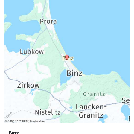
Ausstattung
Für 3 Tage
348,75 €
p.P. ab
Binz