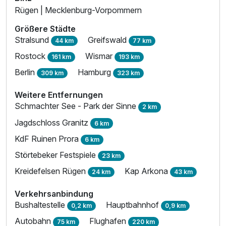
Rügen | Mecklenburg-Vorpommern
Größere Städte
Suite/n
Stralsund
Greifswald
44 km
77 km
2 Erwachsene und 2 Kinder
Rostock
Wismar
161 km
193 km
Berlin
Hamburg
309 km
323 km
Weitere Entfernungen
Schmachter See - Park der Sinne
2 km
Jagdschloss Granitz
6 km
KdF Ruinen Prora
6 km
Störtebeker Festspiele
23 km
Kreidefelsen Rügen
Kap Arkona
24 km
43 km
Verkehrsanbindung
Bushaltestelle
Hauptbahnhof
0,2 km
0,9 km
Ausstattung
Autobahn
Flughafen
75 km
220 km