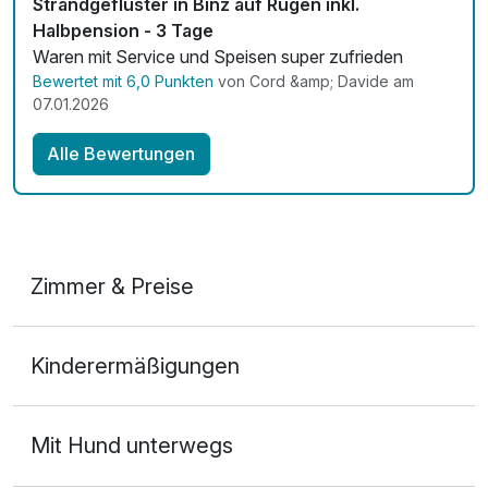
Strandgeflüster in Binz auf Rügen inkl.
Halbpension - 3 Tage
Waren mit Service und Speisen super zufrieden
Bewertet mit 6,0 Punkten
von Cord &amp; Davide am
07.01.2026
Alle Bewertungen
Zimmer & Preise
Doppelzimmer Komfort
Kinderermäßigungen
2 Erwachsene
Mit Hund unterwegs