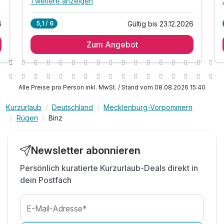
1 weitere anzeigen
Alle Inklusivleistungen
5 enthalten
6
Gültig bis 23.12.2026
5,1 / 6
1 Übernachtung
Zum Angebot
inkl. Eintritt in das 1.500 m² große Erlebnisbad
mit einer 46 Meter langen Wasserrutsche
inkl. Erlebnisgrotte & Kinderplanschbecken
inkl. Nutzung W-Lan
Alle Preise pro Person inkl. MwSt. / Stand vom 08.08.2026 15:40
Kurzurlaub
Deutschland
Mecklenburg-Vorpommern
g
Rügen
Binz
Newsletter abonnieren
Persönlich kuratierte Kurzurlaub-Deals direkt in
dein Postfach
E-Mail-Adresse*