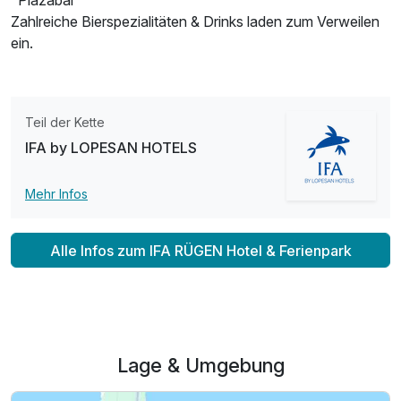
"Plazabar"
Zahlreiche Bierspezialitäten & Drinks laden zum Verweilen
ein.
Teil der Kette
IFA by LOPESAN HOTELS
Mehr Infos
Ausstattung
Alle Infos zum IFA RÜGEN Hotel & Ferienpark
Für 3 Tage
495,98 €
p.P. ab
Lage & Umgebung
Juniorsuite/n
2 Erwachsene und 2 Kinder