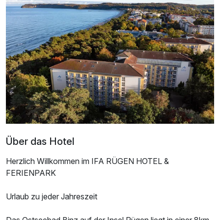
Über das Hotel
Herzlich Willkommen im IFA RÜGEN HOTEL &
Ausstattung
FERIENPARK
Für 3 Tage
0,00 €
p.P. ab
Urlaub zu jeder Jahreszeit