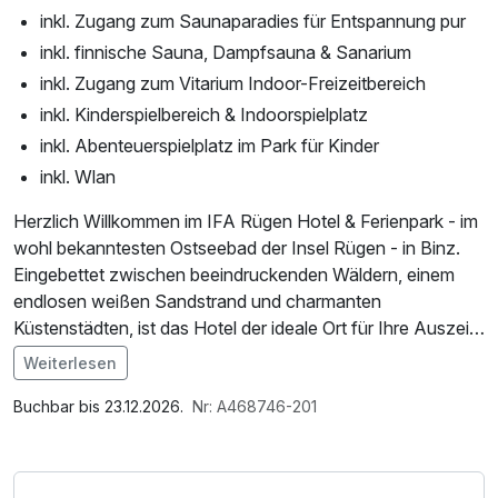
inkl. Zugang zum Saunaparadies für Entspannung pur
inkl. finnische Sauna, Dampfsauna & Sanarium
inkl. Zugang zum Vitarium Indoor-Freizeitbereich
inkl. Kinderspielbereich & Indoorspielplatz
inkl. Abenteuerspielplatz im Park für Kinder
inkl. Wlan
Herzlich Willkommen im IFA Rügen Hotel & Ferienpark - im
wohl bekanntesten Ostseebad der Insel Rügen - in Binz.
Eingebettet zwischen beeindruckenden Wäldern, einem
endlosen weißen Sandstrand und charmanten
Küstenstädten, ist das Hotel der ideale Ort für Ihre Auszeit.
Es liegt direkt an einer 8 Kilometer langen Bucht mit feinem
Weiterlesen
Sandstrand - ein Paradies für Groß und Klein. Ob
Im Angebot enthalten
entspannte Strandtage, ausgedehnte Spaziergänge
W-LAN Nutzung / Internetnutzung, Shuttleservice
Buchbar bis 23.12.2026.
Nr: A468746-201
entlang der autofreien Promenade oder spannende
vom/zum Bahnhof
Entdeckungstouren durch die Natur, bei uns finden Sie
alles, was das Herz begehrt.