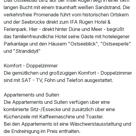
Das Ostseebad Binz auf der Insel Rügen liegt in einer 8km
langen Bucht mit einem traumhaft weißen Sandstrand. Die
verkehrsfreie Promenade führt vom historischen Ortskern
und der Seebrücke direkt zum IFA Rügen Hotel &
Doppelzimmer Standard B
Ferienpark. Hier - direkt hinter Düne und Meer - begrüßt
2 Erwachsene
das familienfreundliche Hotel seine Gäste mit hoteleigener
Parkanlage und den Häusern "Ostseeblick", "Ostseeperle"
und "Strandidyll"
Komfort - Doppelzimmer
Die gemütlichen und großzügigen Komfort - Doppelzimmer
sind mit SAT - TV, Föhn und Telefon ausgestattet.
Appartements und Suiten
Die Appartements und Suiten verfügen über eine
kombinierte Sitz-/Essecke und zusätzlich über eine
Küchenzeile mit Kaffeemaschine und Toaster.
Bei den Appartements ist eine Wäscheerstausstattung und
die Endreinigung im Preis enthalten.