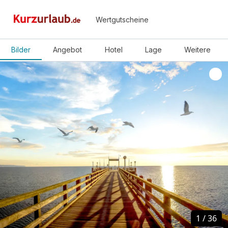
Wertgutscheine
Bilder
Angebot
Hotel
Lage
Weitere
1
1
/
/
36
36