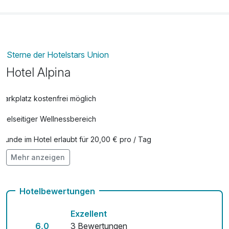
Sterne der Hotelstars Union
Hotel Alpina
Parkplatz kostenfrei möglich
Vielseitiger Wellnessbereich
Hunde im Hotel erlaubt für 20,00 € pro / Tag
Mehr anzeigen
Auch vegetarische Speisen
kostenfreie Leihfahrräder
Hotelbewertungen
Kostenloses W-LAN
Exzellent
Mit Hotelbar
6,0
3 Bewertungen