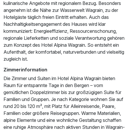
kulinarische Angebote mit regionalem Bezug. Besonders
Für 4 Tage
459,00 €
p.P. ab
angenehm ist die Nähe zur Wasserwelt Wagrain, zu der
Hotelgäste täglich freien Eintritt erhalten. Auch das
Nachhaltigkeitsengagement des Hauses wird klar
kommuniziert: Energieeffizienz, Ressourcenschonung,
regionale Lieferketten und soziale Verantwortung gehören
Einzelzimmer
zum Konzept des Hotel Alpina Wagrain. So entsteht ein
1 Erwachsenen und 1 Kind
Aufenthalt, der komfortabel, naturverbunden und vielseitig
zugleich ist.
Zimmerinformation
Die Zimmer und Suiten im Hotel Alpina Wagrain bieten
Raum für entspannte Tage in den Bergen – vom
gemütlichen Doppelzimmer bis zur großzügigen Suite für
Familien und Gruppen. Je nach Kategorie wohnen Sie auf
rund 20 bis 120 m², mit Platz für Alleinreisende, Paare,
Familien oder größere Reisegruppen. Warme Materialien,
alpine Elemente und eine wohnliche Gestaltung schaffen
eine ruhige Atmosphäre nach aktiven Stunden in Wagrain-