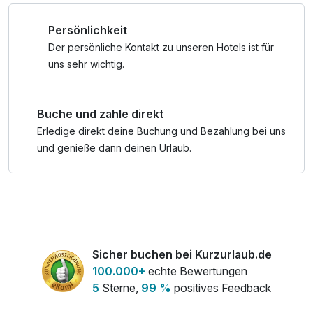
Persönlichkeit
° kostenfreier täglicher Eintritt in die Wasserwelt Wagrain
° und vieles mehr
Der persönliche Kontakt zu unseren Hotels ist für
uns sehr wichtig.
Bitte beachten Sie, dass bei Buchung der Zimmerkategorie
"Suite" und "Dreibettzimmer" die Kinder NICHT
Buche und zahle direkt
hinzugebucht werden müssen, da die Kinder bereits im
Preis inkludiert sind. Bitte geben Sie lediglich Name und
Erledige direkt deine Buchung und Bezahlung bei uns
Alter im Bemerkungsfeld des Buchungsprozesses mit an.
und genieße dann deinen Urlaub.
Vielen Dank.
Sicher buchen bei Kurzurlaub.de
100.000+
echte Bewertungen
5
Sterne,
99 %
positives Feedback