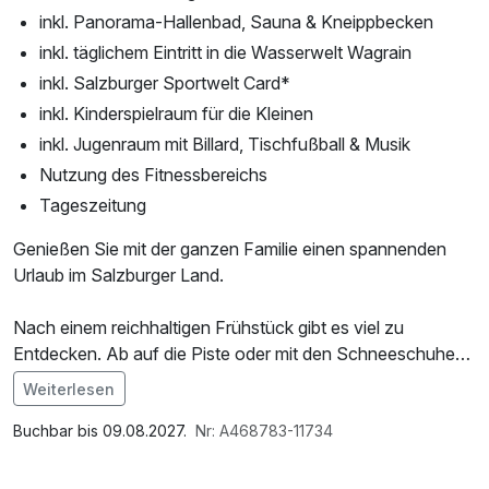
inkl. Panorama-Hallenbad, Sauna & Kneippbecken
inkl. täglichem Eintritt in die Wasserwelt Wagrain
inkl. Salzburger Sportwelt Card*
inkl. Kinderspielraum für die Kleinen
inkl. Jugenraum mit Billard, Tischfußball & Musik
Nutzung des Fitnessbereichs
Tageszeitung
Genießen Sie mit der ganzen Familie einen spannenden
Urlaub im Salzburger Land.
Nach einem reichhaltigen Frühstück gibt es viel zu
Entdecken. Ab auf die Piste oder mit den Schneeschuhen
durch die Landschaft oder ein Ausflug in die Wasserwelt
Weiterlesen
Wagrain. - Sie entscheiden!
Buchbar bis 09.08.2027.
Nr: A468783-11734
* mit der Gästekarte Salzburger Sportwelt Card erhalten
Sie attraktive Angebote kostenfrei oder ermäßigt: