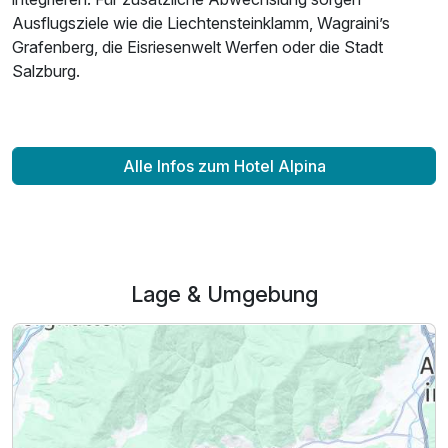
Für 4 Tage
591,00 €
p.P. ab
Ausflugsziele wie die Liechtensteinklamm, Wagraini’s
Grafenberg, die Eisriesenwelt Werfen oder die Stadt
Salzburg.
Suite/n Komfort
2 Erwachsene und 4 Kinder
Alle Infos zum Hotel Alpina
Lage & Umgebung