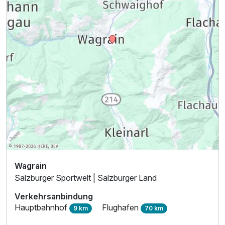
Ausstattung
Für 4 Tage
691,50 €
p.P. ab
Wagrain
Salzburger Sportwelt | Salzburger Land
Verkehrsanbindung
Hauptbahnhof
Flughafen
9 km
70 km