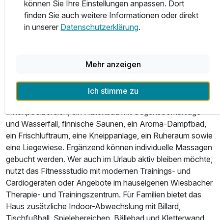
können Sie Ihre Einstellungen anpassen. Dort
entspannte Gespräche nach einem erlebnisreichen Tag
finden Sie auch weitere Informationen oder direkt
bietet die moderne Hotelbar einen angenehmen Rahmen –
in unserer
Datenschutzerklärung
.
ob für einen Aperitif, ein Glas Wein oder einen ruhigen
Tagesausklang.
Wellness & Freizeit
Mehr anzeigen
Nach Bewegung in den Bergen bietet der Wellnessbereich
des Hotel Alpina Wagrain Raum zum Durchatmen und
Ich stimme zu
Regenerieren. Auf rund 350 m² erwarten Sie ein moderner
Innenpoolbereich, ein Hallenbad mit Gegenstromanlage
Ausstattung
und Wasserfall, finnische Saunen, ein Aroma-Dampfbad,
ein Frischluftraum, eine Kneippanlage, ein Ruheraum sowie
eine Liegewiese. Ergänzend können individuelle Massagen
Für 4 Tage
597,00 €
p.P. ab
gebucht werden. Wer auch im Urlaub aktiv bleiben möchte,
nutzt das Fitnessstudio mit modernen Trainings- und
Cardiogeräten oder Angebote im hauseigenen Wiesbacher
Therapie- und Trainingszentrum. Für Familien bietet das
Haus zusätzliche Indoor-Abwechslung mit Billard,
Suite/n B
Tischfußball, Spielebereichen, Bällebad und Kletterwand.