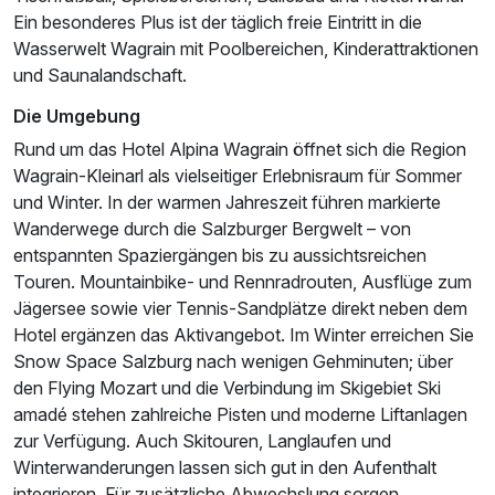
2 Erwachsene und 4 Kinder
Ein besonderes Plus ist der täglich freie Eintritt in die
Wasserwelt Wagrain mit Poolbereichen, Kinderattraktionen
und Saunalandschaft.
Die Umgebung
Rund um das Hotel Alpina Wagrain öffnet sich die Region
Wagrain-Kleinarl als vielseitiger Erlebnisraum für Sommer
und Winter. In der warmen Jahreszeit führen markierte
Wanderwege durch die Salzburger Bergwelt – von
entspannten Spaziergängen bis zu aussichtsreichen
Touren. Mountainbike- und Rennradrouten, Ausflüge zum
Jägersee sowie vier Tennis-Sandplätze direkt neben dem
Hotel ergänzen das Aktivangebot. Im Winter erreichen Sie
Snow Space Salzburg nach wenigen Gehminuten; über
den Flying Mozart und die Verbindung im Skigebiet Ski
amadé stehen zahlreiche Pisten und moderne Liftanlagen
Ausstattung
zur Verfügung. Auch Skitouren, Langlaufen und
Winterwanderungen lassen sich gut in den Aufenthalt
integrieren. Für zusätzliche Abwechslung sorgen