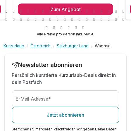
1 Übernachtung
Zum Angebot
1 x reichhaltiges Frühstück vom Buffet
inkl. täglichem Eintritt in die Wasserwelt Wagrain
,
inkl. Nutzung des Wellnessbereich mit Dampfbad,
Panorama-Hallenbad, Sauna, Kneippbecken &
Alle Preise pro Person inkl. MwSt.
Ruhezone
inkl. Salzburger Sportwelt Card*
Kurzurlaub
Österreich
Salzburger Land
Wagrain
inkl. Kinderspielraum für die Kleinen
inkl. Jugendraum mit Billard, Tischfußball & Musik
Newsletter abonnieren
TIPP: Bogenschießen in der unmittelbarer Nähe
Persönlich kuratierte Kurzurlaub-Deals direkt in
TIPP: Wagraini´s Grafenberg
dein Postfach
Nutzung des Fitnessbereichs
Tageszeitung
E-Mail-Adresse*
Jetzt abonnieren
Sternchen (*) markieren Pflichtfelder. Wir geben Deine Daten