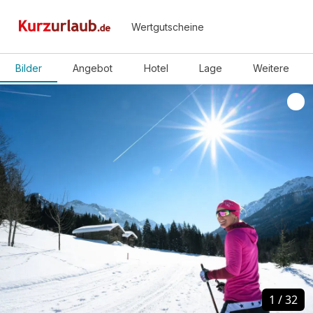
Wertgutscheine
Bilder
Angebot
Hotel
Lage
Weitere
1
1
/
/
32
32