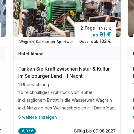
2 Tage
| 1 Nacht
91 €
ab
Teilweise ausgelastet
182 €
Gesamt ab
Wagrain, Salzburger Sportwelt
Hotel Alpina
Tanken Sie Kraft zwischen Natur & Kultur
im Salzburger Land | 1 Nacht
1 Übernachtung
1 x reichhaltiges Frühstück vom Buffet
inkl. täglichem Eintritt in die Wasserwelt Wagrain
,
inkl. Nutzung des Wellnessbereich mit Dampfbad,
8 weitere anzeigen
Alle Inklusivleistungen
12 enthalten
7
Gültig bis 09.08.2027
6,0 / 6