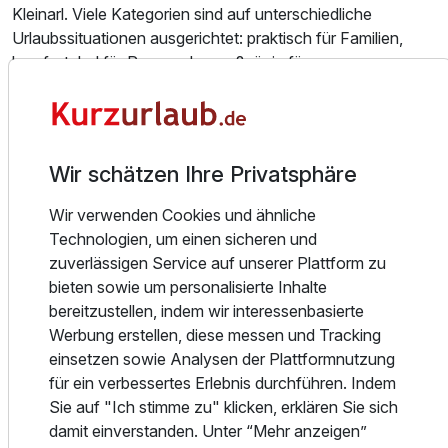
Kleinarl. Viele Kategorien sind auf unterschiedliche
Urlaubssituationen ausgerichtet: praktisch für Familien,
komfortabel für Paare oder großzügig für
Freundesgruppen. So finden Sie je nach Reiseanlass die
Ausstattung
passende Rückzugsmöglichkeit für Ihre Auszeit im
Salzburger Land.
Für 4 Tage
414,00 €
p.P. ab
Essen und Trinken
Wir schätzen Ihre Privatsphäre
Der Tag im Hotel Alpina Wagrain beginnt mit einem
Wir verwenden Cookies und ähnliche
vielseitigen Frühstücksbuffet, das Ihnen eine gute
Technologien, um einen sicheren und
Grundlage für Wanderungen, Skitage oder entspannte
zuverlässigen Service auf unserer Plattform zu
Stunden im Hotel bietet. Bei schönem Wetter lässt sich das
bieten sowie um personalisierte Inhalte
Suite/n A
Frühstück auch auf der Sonnenterrasse genießen. Am
bereitzustellen, indem wir interessenbasierte
2 Erwachsene und 3 Kinder
Abend erwartet Sie eine genussvolle Küche in gemütlichem
Werbung erstellen, diese messen und Tracking
Ambiente: In der Salzburger Stub’n stehen regionale
einsetzen sowie Analysen der Plattformnutzung
Spezialitäten und à-la-carte-Gerichte im Mittelpunkt,
für ein verbessertes Erlebnis durchführen. Indem
zubereitet mit bewusst ausgewählten Zutaten aus der
Sie auf "Ich stimme zu" klicken, erklären Sie sich
Region. Im Winter ergänzt ein 5-Gang-Wahlmenü im
damit einverstanden. Unter “Mehr anzeigen”
Rahmen der Halbpension das kulinarische Angebot. Für