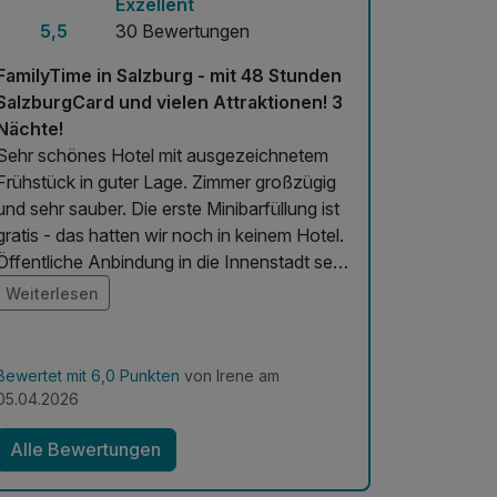
Exzellent
5,5
30 Bewertungen
FamilyTime in Salzburg - mit 48 Stunden
SalzburgCard und vielen Attraktionen! 3
Nächte!
Sehr schönes Hotel mit ausgezeichnetem
Frühstück in guter Lage. Zimmer großzügig
und sehr sauber. Die erste Minibarfüllung ist
gratis - das hatten wir noch in keinem Hotel.
Öffentliche Anbindung in die Innenstadt sehr
gut. Personal extrem freundlich und
Weiterlesen
hilfsbereit. Gerne wieder!
Bewertet mit 6,0 Punkten
von Irene am
05.04.2026
Alle Bewertungen