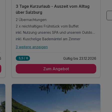
3 Tage Kurzurlaub - Auszeit vom Alltag
über Salzburg
2 Übernachtungen
2 x reichhaltiges Frühstück vom Buffet
inkl. Nutzung unseres SPA und unserem Outdoor Pool
inkl. Kuschelige Bademäntel am Zimmer
3 weitere anzeigen
Alle Inklusivleistungen
7 enthalten
6
Gültig bis 23.12.2026
5,5 / 6
2 Übernachtungen
Zum Angebot
2 x reichhaltiges Frühstück vom Buffet
inkl. Nutzung unseres SPA und unserem Outdoor
Pool
inkl. Kuschelige Bademäntel am Zimmer
inkl. Nutzung Kegelbahn
Tipps für die Ausflüge in die Stadt Salzburg
Tipps für einen herrlichen Aufenthalt am
Gaisberg