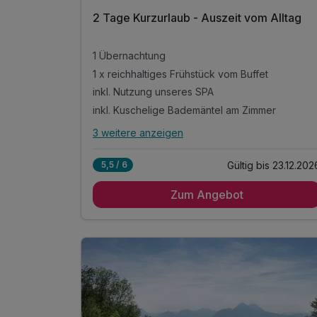
2 Tage Kurzurlaub - Auszeit vom Alltag
1 Übernachtung
1 x reichhaltiges Frühstück vom Buffet
inkl. Nutzung unseres SPA
inkl. Kuschelige Bademäntel am Zimmer
3 weitere anzeigen
Alle Inklusivleistungen
7 enthalten
Gültig bis 23.12.202
5,5 / 6
1 Übernachtung
Zum Angebot
1 x reichhaltiges Frühstück vom Buffet
inkl. Nutzung unseres SPA
inkl. Kuschelige Bademäntel am Zimmer
inkl. Nutzung Kegelbahn
Tipps für die Ausflüge in die Stadt Salzburg
Tipps für einen herrlichen Aufenthalt am
Gaisberg