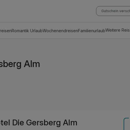
Gutschein vers
Weitere Rei
reisen
Romantik Urlaub
Wochenendreisen
Familienurlaub
rsberg Alm
tel Die Gersberg Alm