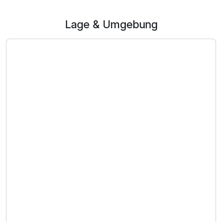
Lage & Umgebung
Ausstattung
Zusatznächte
Für 3 Tage
259,00 €
p.P. ab
Juniorsuite/n
2 Erwachsene und 1 Kind