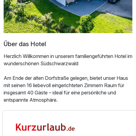
Zusatznächte
Für 3 Tage
285,00 €
p.P. ab
Über das Hotel
Herzlich Willkommen in unserem familiengeführten Hotel im
wunderschönen Südschwarzwald
Doppelzimmer Standard
2 Erwachsene und 1 Kind
Am Ende der alten Dorfstraße gelegen, bietet unser Haus
mit seinen 16 liebevoll eingerichteten Zimmern Raum für
insgesamt 40 Gäste – ideal für eine persönliche und
entspannte Atmosphäre.
Hier erwarten Sie Ruhe und Erholung inmitten der Natur:
Unser Restaurant mit Gartenterrasse verwöhnt Sie mit
regionalen Köstlichkeiten, während unser gemütliches