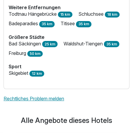
Weitere Entfernungen
Todtnau Hängebrücke
Schluchsee
15 km
18 km
Badeparadies
Titisee
35 km
35 km
Größere Städte
Bad Säckingen
Waldshut-Tiengen
25 km
35 km
Freiburg
50 km
Sport
Skigebiet
12 km
Rechtliches Problem melden
Alle Angebote dieses Hotels