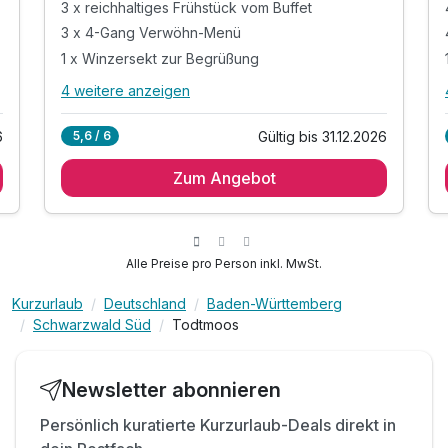
3 x reichhaltiges Frühstück vom Buffet
3 x 4-Gang Verwöhn-Menü
1 x Winzersekt zur Begrüßung
4 weitere anzeigen
Alle Inklusivleistungen
8 enthalten
6
Gültig bis 31.12.2026
5,6 / 6
3 Übernachtungen
Zum Angebot
3 x reichhaltiges Frühstück vom Buffet
3 x 4-Gang Verwöhn-Menü
1 x Winzersekt zur Begrüßung
inkl. 1 Flasche Mineralwasser auf dem Zimmer
Alle Preise pro Person inkl. MwSt.
inkl. kuscheliger Leih-Bademantel & Saunatuch
Kurzurlaub
Deutschland
Baden-Württemberg
inkl. Entspannen in unserem Wellnessbereich
Schwarzwald Süd
Todtmoos
inkl. WLAN
Newsletter abonnieren
Persönlich kuratierte Kurzurlaub-Deals direkt in