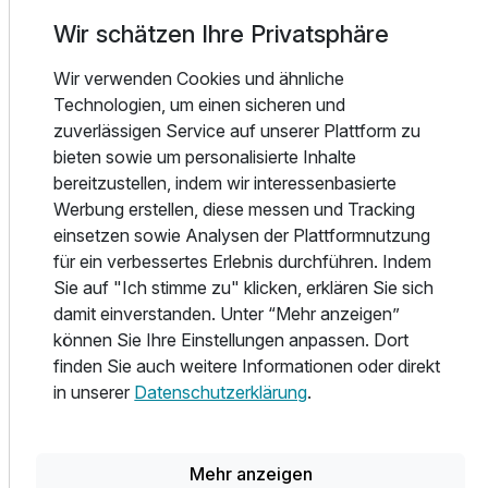
Kaminzimmer und die 2 Hektar große, naturbelassene
Parkanlage dazu einladen, einfach einmal loszulassen und
Wir schätzen Ihre Privatsphäre
den Alltag hinter sich zu lassen.
Wir verwenden Cookies und ähnliche
Technologien, um einen sicheren und
Für besondere Momente der Entspannung steht unser
zuverlässigen Service auf unserer Plattform zu
neuer Saunabereich bereit: Genießen Sie die
bieten sowie um personalisierte Inhalte
Panoramasauna, entspannen Sie auf den Infrarotsitzen
bereitzustellen, indem wir interessenbasierte
oder erfrischen Sie sich unter der Regendusche.
Werbung erstellen, diese messen und Tracking
einsetzen sowie Analysen der Plattformnutzung
Der Ruheraum mit Kaminofen, Sitzfenster und Kuschelbett
für ein verbessertes Erlebnis durchführen. Indem
rundet das Erlebnis ab und bietet einen direkten Zugang zur
Sie auf "Ich stimme zu" klicken, erklären Sie sich
Natur über die angrenzende Terrasse.
damit einverstanden. Unter “Mehr anzeigen”
können Sie Ihre Einstellungen anpassen. Dort
Ob Sie Entspannung oder eine Auszeit in familiärer
finden Sie auch weitere Informationen oder direkt
Umgebung suchen –
in unserer
Datenschutzerklärung
.
unser Hotel ist der ideale Ort für Ihren Urlaub im
Ausstattung
Südschwarzwald.
Mehr anzeigen
Zusatznächte