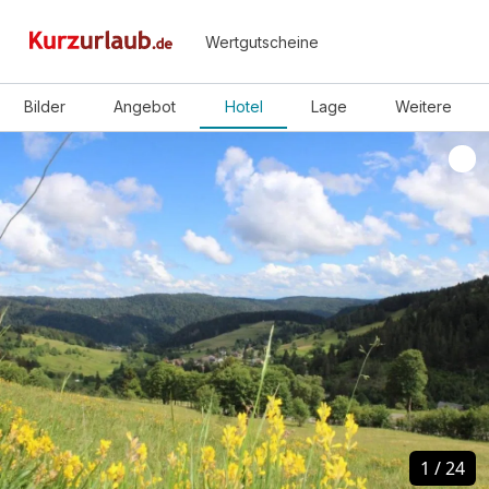
Wertgutscheine
Bilder
Angebot
Hotel
Lage
Weitere
1
1
/
/
24
24