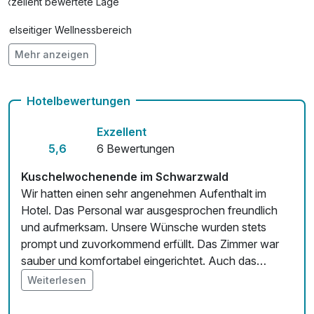
Exzellent bewertete Lage
Vielseitiger Wellnessbereich
Mehr anzeigen
Hunde im Hotel erlaubt für 10,00 € pro Stück / Tag
Auch vegetarische Speisen
Hotelbewertungen
Kostenloses W-LAN
Exzellent
Zimmerservice verfügbar
5,6
6 Bewertungen
Kuschelwochenende im Schwarzwald
Wir hatten einen sehr angenehmen Aufenthalt im
Hotel. Das Personal war ausgesprochen freundlich
und aufmerksam. Unsere Wünsche wurden stets
prompt und zuvorkommend erfüllt. Das Zimmer war
sauber und komfortabel eingerichtet. Auch das
Frühstück war reichhaltig und lecker. Wir haben uns
Weiterlesen
rundum wohlgefühlt. Vielen Dank für die schöne Zeit.
Wir kommen gerne wieder.