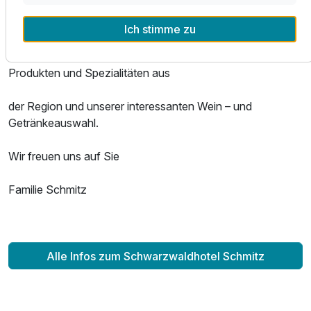
Wir freuen uns darauf, Ihnen eine unvergessliche Zeit zu
bereiten.
Ich stimme zu
Für 3 Tage
259,00 €
p.P. ab
Gerne verwöhnen wir unsere Gäste mit frisch zubereiteten
Produkten und Spezialitäten aus
der Region und unserer interessanten Wein – und
Getränkeauswahl.
Einzelzimmer
1 Erwachsenen und 1 Kind
Wir freuen uns auf Sie
Familie Schmitz
Alle Infos zum Schwarzwaldhotel Schmitz