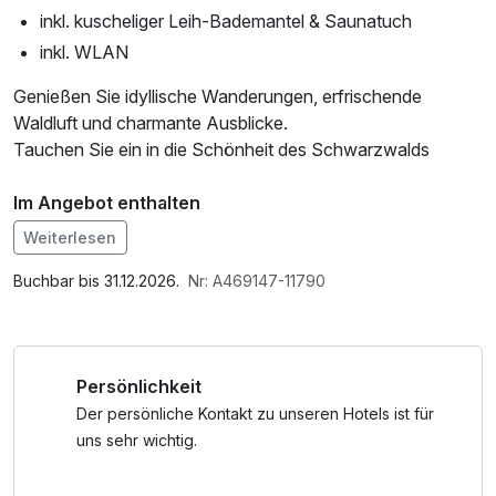
inkl. kuscheliger Leih-Bademantel & Saunatuch
inkl. WLAN
Genießen Sie idyllische Wanderungen, erfrischende
Waldluft und charmante Ausblicke.
Tauchen Sie ein in die Schönheit des Schwarzwalds
Im Angebot enthalten
1 Flasche Mineralwasser, Saunatuch, Leihbademantel, W-
Weiterlesen
LAN Nutzung / Internetnutzung
Buchbar bis 31.12.2026.
Nr: A469147-11790
Persönlichkeit
Der persönliche Kontakt zu unseren Hotels ist für
uns sehr wichtig.