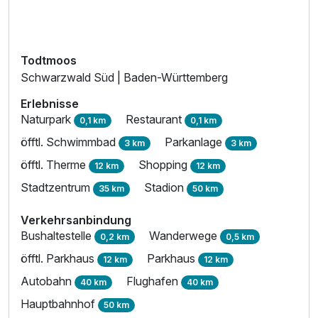
Todtmoos
Schwarzwald Süd | Baden-Württemberg
Erlebnisse
Naturpark
Restaurant
0,1 km
0,1 km
öfftl. Schwimmbad
Parkanlage
3 km
3 km
öfftl. Therme
Shopping
12 km
12 km
Stadtzentrum
Stadion
35 km
50 km
Ausstattung
Verkehrsanbindung
Bushaltestelle
Wanderwege
0,2 km
0,5 km
Zusatznächte
öfftl. Parkhaus
Parkhaus
12 km
12 km
Autobahn
Flughafen
40 km
40 km
Für 3 Tage
299,00 €
p.P. ab
Hauptbahnhof
50 km