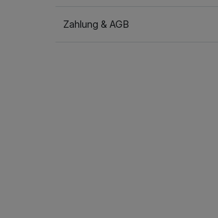
Zahlung & AGB
Ausstattung
Zusatznächte
Für 5 Tage
Doppelzimmer Klassik
2 Erwachsene und 1 Kind