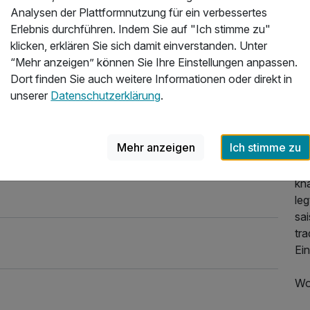
Analysen der Plattformnutzung für ein verbessertes
Sta
8.2025
Erlebnis durchführen. Indem Sie auf "Ich stimme zu"
de
klicken, erklären Sie sich damit einverstanden. Unter
Wur
“Mehr anzeigen” können Sie Ihre Einstellungen anpassen.
ha
Dort finden Sie auch weitere Informationen oder direkt in
vie
unserer
Datenschutzerklärung
.
pe
Am
Mehr anzeigen
Ich stimme zu
kl
ab
kn
le
sa
tra
Ein
Wo