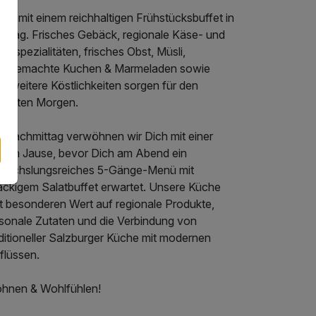
rte mit einem reichhaltigen Frühstücksbuffet in
n Tag. Frisches Gebäck, regionale Käse- und
stspezialitäten, frisches Obst, Müsli,
usgemachte Kuchen & Marmeladen sowie
le weitere Köstlichkeiten sorgen für den
rfekten Morgen.
 Nachmittag verwöhnen wir Dich mit einer
einen Jause, bevor Dich am Abend ein
wechslungsreiches 5-Gänge-Menü mit
ackigem Salatbuffet erwartet. Unsere Küche
gt besonderen Wert auf regionale Produkte,
isonale Zutaten und die Verbindung von
ditioneller Salzburger Küche mit modernen
flüssen.
hnen & Wohlfühlen!