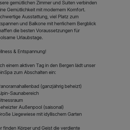
sere gemütlichen Zimmer und Suiten verbinden
pine Gemütlichkeit mit modernem Komfort.
chwertige Ausstattung, viel Platz zum
tspannen und Balkone mit herrlichem Bergblick
haffen die besten Voraussetzungen für
holsame Urlaubstage.
llness & Entspannung!
ch einem aktiven Tag in den Bergen lädt unser
pinSpa zum Abschalten ein:
Panoramahallenbad (ganzjährig beheizt)
Alpin-Saunabereich
Fitnessraum
Beheizter Außenpool (saisonal)
Große Liegewiese mit idyllischem Garten
r finden Körper und Geist die verdiente