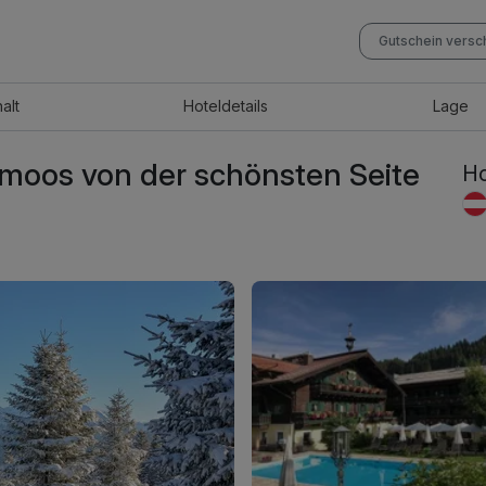
Gutschein vers
halt
Hotel
details
Lage
zmoos von der schönsten Seite
Ho