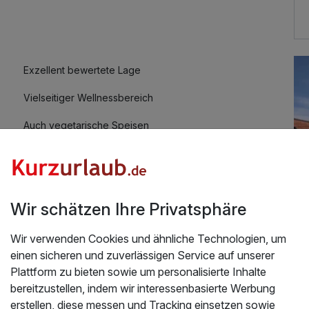
Exzellent bewertete Lage
Vielseitiger Wellnessbereich
Auch vegetarische Speisen
Kostenloses W-LAN
Wir schätzen Ihre Privatsphäre
Wir verwenden Cookies und ähnliche Technologien, um
einen sicheren und zuverlässigen Service auf unserer
Üb
ten Seite erleben inkl. Sommer Card | 2 Nächte
Plattform zu bieten sowie um personalisierte Inhalte
bereitzustellen, indem wir interessenbasierte Werbung
Kul
Wir werden dieses Hotel empfehlen und wieder
erstellen, diese messen und Tracking einsetzen sowie