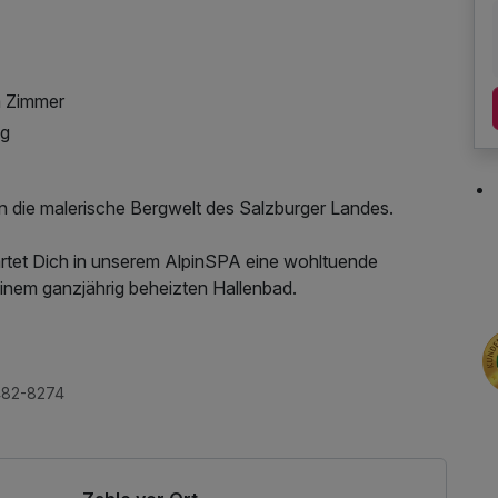
m Zimmer
ng
in die malerische Bergwelt des Salzburger Landes.
tet Dich in unserem AlpinSPA eine wohltuende
inem ganzjährig beheizten Hallenbad.
bnisse darauf, von Dir entdeckt zu werden: Skifahren,
ter- und Schneeschuhwandern, Rodeln sowie die beliebten
.
, Leihbademantel, Parkplatz, 1 x kleines
482-8274
ichs, Nutzung des Wellnessbereichs, W-LAN Nutzung /
. Nahverkehr, Tageszeitung, ganztägige Nutzung
mit Bademantel und -tücher