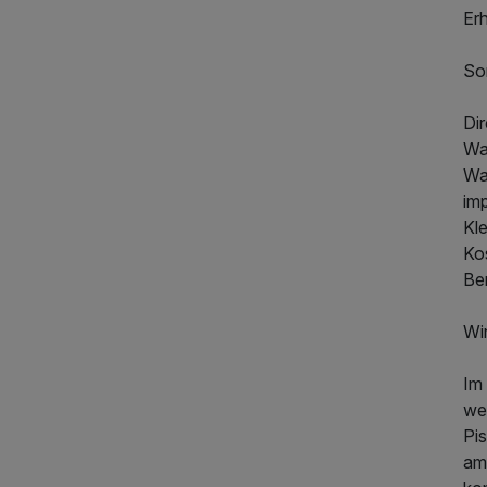
Er
So
Dir
Wan
Wa
im
Kle
Ko
Be
Wi
591,00 €
p.P. ab
Im 
wen
Pi
am