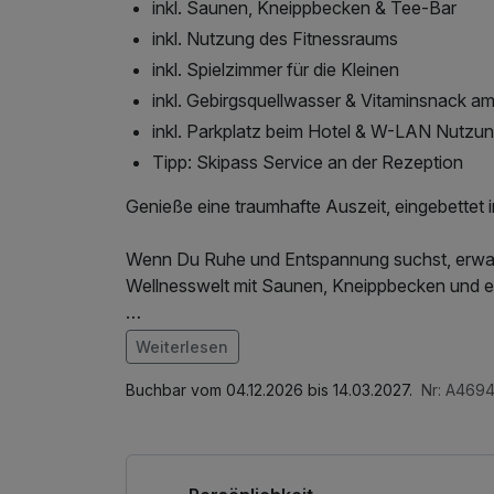
inkl. Saunen, Kneippbecken & Tee-Bar
inkl. Nutzung des Fitnessraums
inkl. Spielzimmer für die Kleinen
inkl. Gebirgsquellwasser & Vitaminsnack a
inkl. Parkplatz beim Hotel & W-LAN Nutzu
Tipp: Skipass Service an der Rezeption
Genieße eine traumhafte Auszeit, eingebettet 
Wenn Du Ruhe und Entspannung suchst, erwar
Wellnesswelt mit Saunen, Kneippbecken und e
Rund um Filzmoos warten zahlreiche Wintererle
Weiterlesen
Langlaufen - Einstieg direkt beim Hotel, Win
Im Angebot enthalten
Pferdeschlittenfahrten zu den urigen Hofalmen
1 x Welcome Drink, Saunabenutzung, Saunatuch
Buchbar vom 04.12.2026 bis 14.03.2027.
Nr: A469
Abschiedsgeschenk, Nutzung des Fitnessbere
Internetnutzung, kostenfreie Nutzung öffentl
Wellnessbereich nach check out, Badetasche 