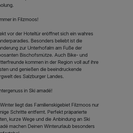
holung.
mmer in Filzmoos!
ekt vor der Hoteltür eröffnet sich ein wahres
derparadies. Besonders beliebt ist die
nderung zur Unterhofalm am Fuße der
posanten Bischofsmütze. Auch Bike- und
tterfreunde kommen in der Region voll auf ihre
sten und genießen die beeindruckende
rgwelt des Salzburger Landes.
ntergenuss in Ski amadé!
Winter liegt das Familienskigebiet Filzmoos nur
ige Schritte entfernt. Perfekt präparierte
sten, kurze Wege und die Anbindung an Ski
adé machen Deinen Winterurlaub besonders