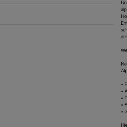
Un
al
Ho
En
sc
er
We
567,00 €
p.P. ab
Na
Al
• 
• 
• 
• 
• 
Hie