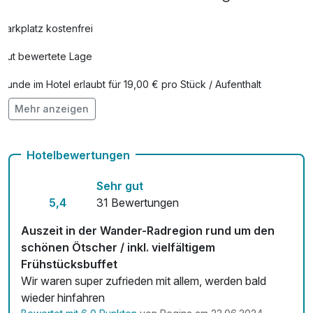
Parkplatz kostenfrei
Gut bewertete Lage
Hunde im Hotel erlaubt für 19,00 € pro Stück / Aufenthalt
Mehr anzeigen
Kostenloses W-LAN
Zimmerservice verfügbar
Hotelbewertungen
Mit Hotelbar
Sehr gut
5,4
31 Bewertungen
Auszeit in der Wander-Radregion rund um den
schönen Ötscher / inkl. vielfältigem
Frühstücksbuffet
Wir waren super zufrieden mit allem, werden bald
wieder hinfahren