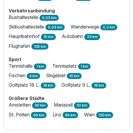
Verkehrsanbindung
Bushaltestelle
0,03 km
Skibushaltestelle
Wanderwege
0,03 km
0,3 km
Hauptbahnhof
Autobahn
10 km
33 km
Flughafen
135 km
Sport
Tennishalle
Tennisplatz
1 km
1 km
Fischen
Skigebiet
4 km
10 km
Golfplatz 18 L.
Golfplatz 9 L.
18 km
18 km
Größere Städte
Amstetten
Mariazell
30 km
30 km
St. Pölten
Linz
Wien
60 km
65 km
130 km