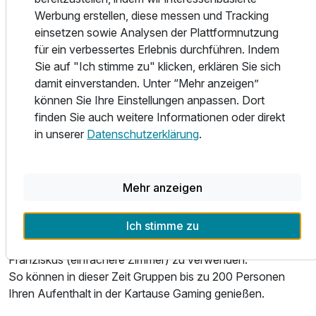
spätgotische Kappengewölbe mit barocken
Werbung erstellen, diese messen und Tracking
Deckenfresken.
einsetzen sowie Analysen der Plattformnutzung
Die Kartausenkirche ist eine helle, freundlich ausgestattete
für ein verbessertes Erlebnis durchführen. Indem
Kirche und ist in den Wintermonaten selbstverständlich
Sie auf "Ich stimme zu" klicken, erklären Sie sich
beheizt – so können ganzes Jahr Hochzeiten gefeiert
damit einverstanden. Unter “Mehr anzeigen”
werden.
können Sie Ihre Einstellungen anpassen. Dort
Auch für standesamtliche Hochzeiten finden Sie in der
finden Sie auch weitere Informationen oder direkt
Kartause Gaming passende Räumlichkeiten.
in unserer
Datenschutzerklärung
.
Bei kleineren Hochzeitsgesellschaften direkt im prunkvollen
Festsaal, im angrenzenden Ecksaal oder in der
wunderschönen, mit Fresken von Lorenz Rainer
Mehr anzeigen
versehenen, Barockbibliothek.
Für große Gruppen besteht die Möglichkeit in den
Ich stimme zu
Sommermonaten auch das Haus Elisabeth und das Haus
Franziskus (einfachere Zimmer) zu verwenden.
So können in dieser Zeit Gruppen bis zu 200 Personen
Ihren Aufenthalt in der Kartause Gaming genießen.