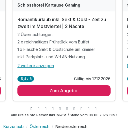
Schlosshotel Kartause Gaming
Romantikurlaub inkl. Sekt & Obst - Zeit zu
zweit im Mostviertel | 2 Nächte
2 Übernachtungen
2 x reichhaltiges Frühstück vom Buffet
1 x Flasche Sekt & Obstschale am Zimmer
inkl. Parkplatz- und W-LAN-Nutzung
2 weitere anzeigen
Alle Inklusivleistungen
6 enthalten
6
Gültig bis 17.12.2026
5,4 / 6
2 Übernachtungen
Zum Angebot
2 x reichhaltiges Frühstück vom Buffet
1 x Flasche Sekt & Obstschale am Zimmer
inkl. Parkplatz- und W-LAN-Nutzung
Tipp: Ausflug ins Dorf Lunz am See
Alle Preise pro Person inkl. MwSt. / Stand vom 09.08.2026 12:57
Tipp: Zeit zu zweit im Schloss genießen
Kurzurlaub
Österreich
Niederösterreich