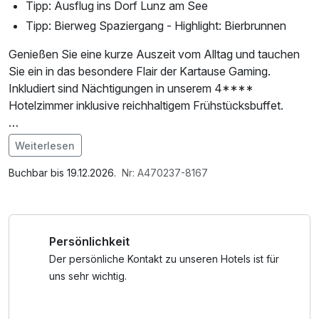
Tipp: Ausflug ins Dorf Lunz am See
Tipp: Bierweg Spaziergang - Highlight: Bierbrunnen
Genießen Sie eine kurze Auszeit vom Alltag und tauchen
Sie ein in das besondere Flair der Kartause Gaming.
Inkludiert sind Nächtigungen in unserem 4****
Hotelzimmer inklusive reichhaltigem Frühstücksbuffet.
Von Juni - September haben Sie täglich um 11:00 Uhr
Weiterlesen
(außer Samstags) die Möglichkeit an einer für Sie
Im Angebot enthalten
kostenlosen Kartausenführung teilzunehmen.
Parkplatz, W-LAN Nutzung / Internetnutzung
Buchbar bis 19.12.2026.
Nr: A470237-8167
Tauchen Sie ein in die Geschichte der ehemaligen
Klosteranlage Kartause Gaming – das Leben der Mönche,
imposante Fresken und vieles mehr.
Persönlichkeit
Anschließend lassen Sie sich von unserem tollen
Der persönliche Kontakt zu unseren Hotels ist für
Kartausenrestaurant kulinarisch verwöhnen und genießen
uns sehr wichtig.
unser hauseigen gebrautes Bier.