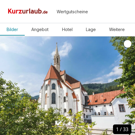
Wertgutscheine
Bilder
Angebot
Hotel
Lage
Weitere
1
1
/
/
33
33