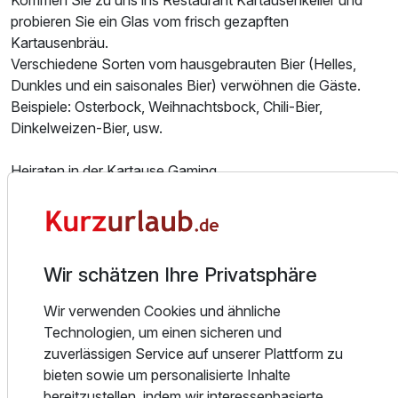
probieren Sie ein Glas vom frisch gezapften
Kartausenbräu.
Verschiedene Sorten vom hausgebrauten Bier (Helles,
Dunkles und ein saisonales Bier) verwöhnen die Gäste.
Beispiele: Osterbock, Weihnachtsbock, Chili-Bier,
Dinkelweizen-Bier, usw.
Heiraten in der Kartause Gaming
Sie sind auf der Suche nach der perfekten Location für
Ihre Hochzeit – besuchen Sie die Kartause Gaming.
Die ehemalige Klosteranlage beeindruckt mit ihrem
Wir schätzen Ihre Privatsphäre
historischen Flair und bietet für Hochzeitsgäste alles was
das Herz begehrt.
Wir verwenden Cookies und ähnliche
Die kirchliche Trauung findet direkt in der Kartausenkirche
Technologien, um einen sicheren und
statt. Diese beeindruckt von außen mit dem gotischen
zuverlässigen Service auf unserer Plattform zu
Dachreiter welcher weit in den Himmel ragt.
bieten sowie um personalisierte Inhalte
Im Inneren der Kirche sieht man das 1457 eingezogene
bereitzustellen, indem wir interessenbasierte