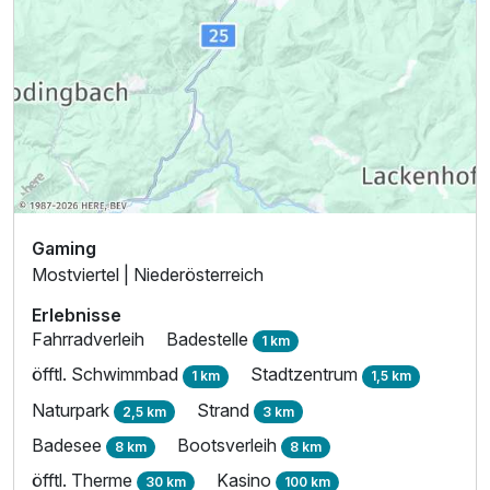
Gaming
Mostviertel | Niederösterreich
Erlebnisse
Fahrradverleih
Badestelle
1 km
öfftl. Schwimmbad
Stadtzentrum
1 km
1,5 km
Naturpark
Strand
2,5 km
3 km
Badesee
Bootsverleih
8 km
8 km
öfftl. Therme
Kasino
30 km
100 km