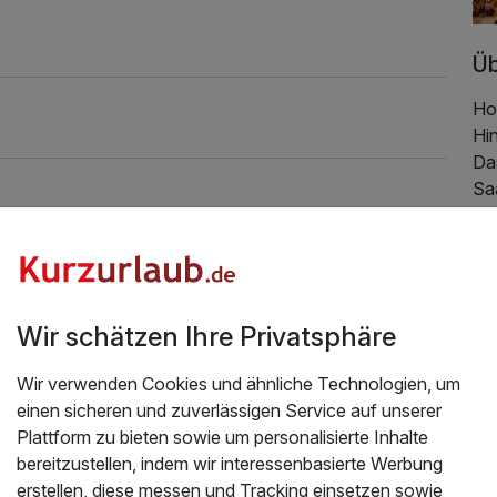
Üb
Hot
Hi
Das
Sa
Sk
ma
von
di
Akt
Wir schätzen Ihre Privatsphäre
Som
Win
Wir verwenden Cookies und ähnliche Technologien, um
einen sicheren und zuverlässigen Service auf unserer
Un
Plattform zu bieten sowie um personalisierte Inhalte
Das
bereitzustellen, indem wir interessenbasierte Werbung
Zim
erstellen, diese messen und Tracking einsetzen sowie