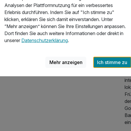
alp
Analysen der Plattformnutzung für ein verbessertes
Zi
Erlebnis durchführen. Indem Sie auf "Ich stimme zu"
au
klicken, erklären Sie sich damit einverstanden. Unter
Fl
“Mehr anzeigen” können Sie Ihre Einstellungen anpassen.
te
Dort finden Sie auch weitere Informationen oder direkt in
auf
unserer
Datenschutzerklärung
.
Kul
Die
1.230,00 €
p.P. ab
Mehr anzeigen
Ich stimme zu
Hig
se
int
lok
Frü
de
Go
Ba
ei