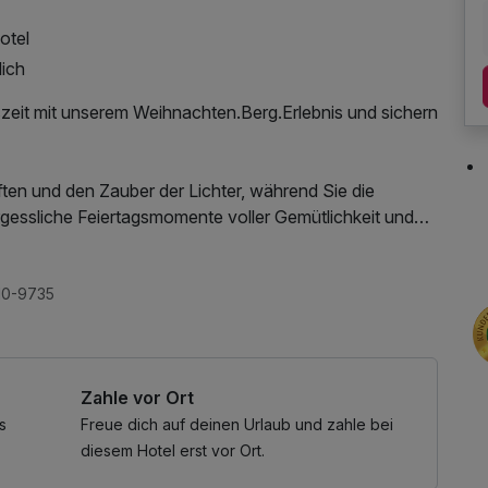
otel
lich
szeit mit unserem Weihnachten.Berg.Erlebnis und sichern
ten und den Zauber der Lichter, während Sie die
rgessliche Feiertagsmomente voller Gemütlichkeit und
 und lassen Sie sich von der festlichen Atmosphäre der
, Nutzung des Wellnessbereichs, W-LAN Nutzung /
10-9735
ch.
t Ski oder Board in den Skicircus einsteigen.
Zahle vor Ort
ortag ab 15.00 Uhr gültig (ausgenommen
s
Freue dich auf deinen Urlaub und zahle bei
n am Reiterkogel ist in den gültigen Tages- und
diesem Hotel erst vor Ort.