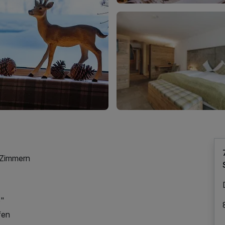
 Zimmern
e"
fen