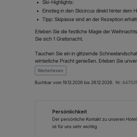
Ski-Highlights:
Einstieg in den Skicircus direkt hinter dem H
Tipp: Skipässe sind an der Rezeption erhält
Erleben Sie die festliche Magie der Weihnacht
Sie sich 1 Gratisnacht.
Tauchen Sie ein in glitzernde Schneelandschaf
winterliche Pracht genießen. Erleben Sie unve
Abenteuer im Home of Lässig. Buchen Sie jetzt
Weiterlesen
Weihnachtszeit verzaubern!
Im Angebot enthalten
Saunabenutzung, Saunatuch, Leihbademantel
Buchbar vom 19.12.2026 bis 26.12.2026.
Nr: A4703
Ski-Highlights:
Internetnutzung, Tageszeitung
- Skipässe sind direkt an der Rezeption erhältli
- Gleich hinter dem Hotel können Sie bequem mi
Persönlichkeit
- Tageskarten und Skipässe sind bereits am V
Sonderaktionen).
Der persönliche Kontakt zu unseren Hotel
- Nachtskilauf und die Benützung der Rodelbah
ist für uns sehr wichtig.
Mehrtageskarten inkludiert.