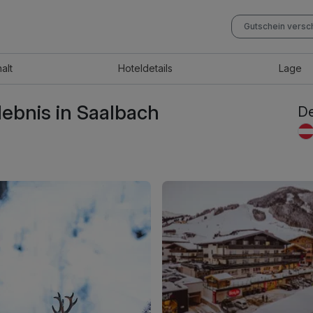
Gutschein vers
halt
Hotel
details
Lage
ebnis in Saalbach
De