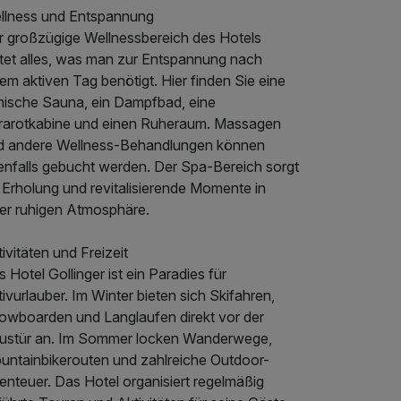
llness und Entspannung
r großzügige Wellnessbereich des Hotels
etet alles, was man zur Entspannung nach
em aktiven Tag benötigt. Hier finden Sie eine
nnische Sauna, ein Dampfbad, eine
frarotkabine und einen Ruheraum. Massagen
d andere Wellness-Behandlungen können
enfalls gebucht werden. Der Spa-Bereich sorgt
 Erholung und revitalisierende Momente in
ner ruhigen Atmosphäre.
ivitäten und Freizeit
 Hotel Gollinger ist ein Paradies für
ivurlauber. Im Winter bieten sich Skifahren,
owboarden und Langlaufen direkt vor der
ustür an. Im Sommer locken Wanderwege,
untainbikerouten und zahlreiche Outdoor-
enteuer. Das Hotel organisiert regelmäßig