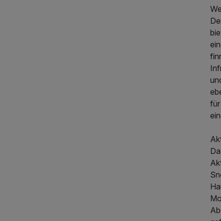
We
De
bi
ein
fi
In
un
eb
für
ei
Akt
Das
1.380,00 €
p.P. ab
Akt
Sn
Ha
Mo
Ab