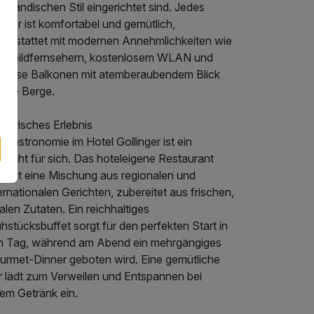
enländischen Stil eingerichtet sind. Jedes
mmer ist komfortabel und gemütlich,
sgestattet mit modernen Annehmlichkeiten wie
achbildfernsehern, kostenlosem WLAN und
ilweise Balkonen mit atemberaubendem Blick
 die Berge.
inarisches Erlebnis
 Gastronomie im Hotel Gollinger ist ein
hlight für sich. Das hoteleigene Restaurant
rviert eine Mischung aus regionalen und
ernationalen Gerichten, zubereitet aus frischen,
alen Zutaten. Ein reichhaltiges
hstücksbuffet sorgt für den perfekten Start in
n Tag, während am Abend ein mehrgängiges
urmet-Dinner geboten wird. Eine gemütliche
r lädt zum Verweilen und Entspannen bei
nem Getränk ein.