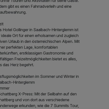
ührte Touren und Aktivitäten für seine Gäste.
dem gibt es einen Fahrradverleih und eine
iaufbewahrung.
it
 Hotel Gollinger in Saalbach-Hinterglemm ist
 ideale Ort für einen erholsamen und zugleich
iven Urlaub in den österreichischen Alpen. Mit
iner perfekten Lage, komfortablen
terkünften, erstklassigen Gastronomie und
lfältigen Freizeitmöglichkeiten bietet es alles,
s das Herz begehrt.
sflugsmöglichkeiten im Sommer und Winter in
albach-Hinterglemm
mmer
chattberg X-Press: Mit der Seilbahn auf den
hattberg und von dort aus verschiedene
nderwege erkunden, wie die 7 Summits Tour,