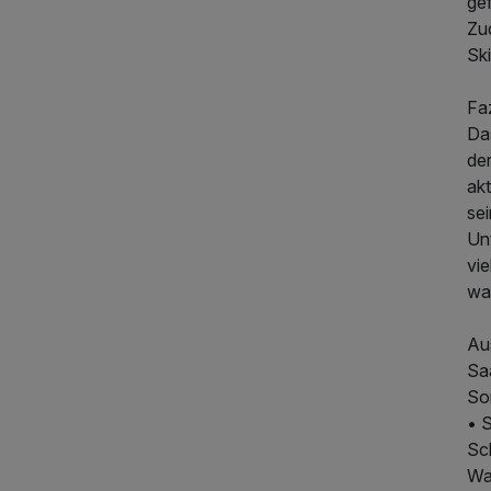
gef
Zu
Sk
Faz
Das
der
akt
se
Un
vie
wa
Au
Sa
So
• S
Sc
Wa
1.422,00 €
p.P. ab