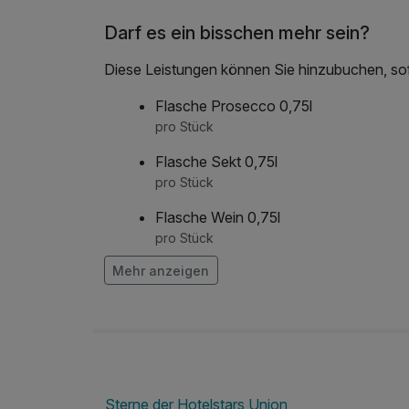
Darf es ein bisschen mehr sein?
Diese Leistungen können Sie hinzubuchen, sofe
Flasche Prosecco 0,75l
pro Stück
Flasche Sekt 0,75l
pro Stück
Flasche Wein 0,75l
pro Stück
Mehr anzeigen
frischer Strauß Blumen auf dem Zimme
pro Stück
Frühstück aufs Zimmer
pro Person
Sterne der Hotelstars Union
Obstkorb