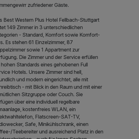
immengewirr zufriedener Gäste.
s Best Western Plus Hotel Fellbach-Stuttgart
tet 149 Zimmer in 3 unterschiedlichen
tegorien - Standard, Komfort sowie Komfort-
us. Es stehen 61 Einzelzimmer, 87
ppelzimmer sowie 1 Appartment zur
rfügung. Die Zimmer und der Service erfüllen
e hohen Standards eines gehobenen Full
vice Hotels. Unsere Zimmer sind hell,
undlich und modern eingerichtet, alle mit
reibtisch - mit Blick in den Raum und mit einer
mütlichen Sitzgruppe oder Couch. Sie
fügen über eine individuell regelbare
imaanlage, kostenfreies WLAN, ein
rektwahltelefon, Flatscreen-SAT-TV,
diowecker, Safe, Minikühlschrank, einen
ffee-/Teebereiter und ausreichend Platz in den