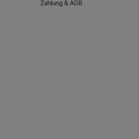
Zahlung & AGB
Ausstattung
Für 4 Tage
Doppelzimmer zur Einzelnutzung
1 Erwachsenen und 1 Kind