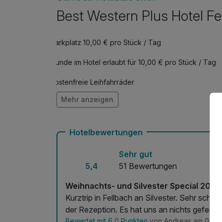
pro Zimmer
Best Western Plus Hotel Fe
Romantisch dekoriertes Zimmer
pro Zimmer
Parkplatz 10,00 € pro Stück / Tag
Hunde im Hotel erlaubt für 10,00 € pro Stück / Tag
kostenfreie Leihfahrräder
Mehr anzeigen
Kostenloses W-LAN
Mit Hotelbar
Hotelbewertungen
Sehr gut
5,4
51 Bewertungen
Weihnachts- und Silvester Special 2025
Kurztrip in Fellbach an Silvester. Sehr schö
der Rezeption. Es hat uns an nichts g
Bewertet mit 6,0 Punkten
von Andreas am 07.01