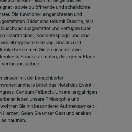
eiderschränken - auch für lange Sachen
eignet -sowie zu öffnende und schalldichte
ster. Die funktionell eingerichteten und
gestalteten Bäder sind teils mit Dusche, teils
t Duschbad ausgestattet und verfügen über
nen Haartrockner, Kosmetikspiegel und eine
ividuell regelbare Heizung. Snacks und
tränke bekommen Sie an unseren zwei
tränke- & Snackautomaten, die in jeder Etage
r Verfügung stehen.
meinsam mit der benachbarten
hwabenlandhalle bildet das Hotel das Event +
ngress-Centrum Fellbach. Unsere langjährigen
arbeiter leben unsere Philosophie und
rwöhnen Sie mit besonderer Aufmerksamkeit -
n Herzen. Seien Sie unser Gast und erleben
e es hautnah.