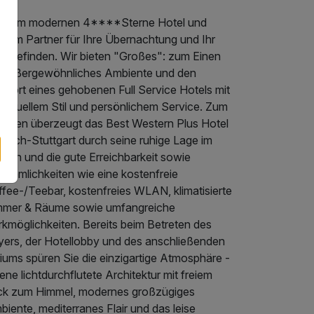
 Ihrem modernen 4****Sterne Hotel und
alem Partner für Ihre Übernachtung und Ihr
hlbefinden. Wir bieten "Großes": zum Einen
n außergewöhnliches Ambiente und den
mfort eines gehobenen Full Service Hotels mit
ividuellem Stil und persönlichem Service. Zum
deren überzeugt das Best Western Plus Hotel
lbach-Stuttgart durch seine ruhige Lage im
ünen und die gute Erreichbarkeit sowie
nehmlichkeiten wie eine kostenfreie
ffee-/Teebar, kostenfreies WLAN, klimatisierte
mmer & Räume sowie umfangreiche
rkmöglichkeiten. Bereits beim Betreten des
yers, der Hotellobby und des anschließenden
iums spüren Sie die einzigartige Atmosphäre -
ene lichtdurchflutete Architektur mit freiem
ick zum Himmel, modernes großzügiges
iente, mediterranes Flair und das leise