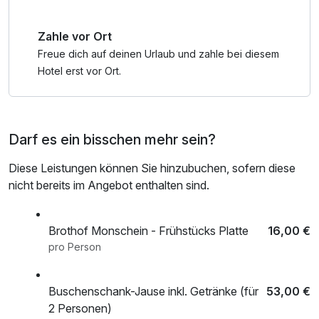
gleichermaßen bietet.
Zahle vor Ort
Ideal für Gäste, die das Außergewöhnliche suchen!
Freue dich auf deinen Urlaub und zahle bei diesem
Hotel erst vor Ort.
Lodges
° 45 m² Wohnfläche
° 14 m² Balkon mit Weitblick und traumhaften
Darf es ein bisschen mehr sein?
Sonnenuntergängen
° je nach Lodge Multifunktionsboard, Liegebank oder
Diese Leistungen können Sie hinzubuchen, sofern diese
Lese-/Kuschelei
nicht bereits im Angebot enthalten sind.
° Wald-Regendusche
° Doppelbett (1,80 x 2 m) mit komfortabler, für Allergiker
geeigneter Matratze
Brothof Monschein - Frühstücks Platte
16,00 €
° Bettwäsche, Badetücher, Handtücher, Kuscheldecke
pro Person
° Voll ausgestattete Küchenzeile mit Backofen, E-Herd (2
Ceranfelder), Kühlschrank, Gefrierfach, Geschirrspüler,
Buschenschank-Jause inkl. Getränke (für
53,00 €
Dunstabzug, Nespresso Kaffeemaschine, Wasserkocher,
2 Personen)
Eierkocher, Geschirr, Geschirrtücher