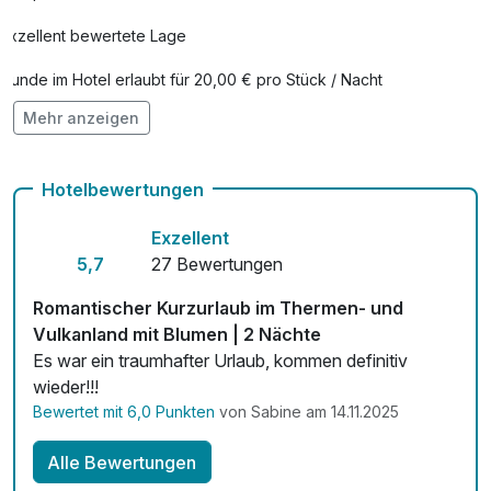
pro Aufenthalt
Whiskey, Gin & Rum; • Vulcano Schinken; • Gölles
Exzellent bewertete Lage
Manufaktur; • Brauhaus Bevog; • Gutbehütet
Pilzmanufaktur uvm.
Hunde im Hotel erlaubt für 20,00 € pro Stück / Nacht
*Eintritt oder Führungen: • Austrovinyl Werk2, • Zotter
Mehr anzeigen
Fahrradverleih
Essbarer Tiergarten; • Schloss Kornberg; • Nostalgiewelt
Posch
Kostenloses W-LAN
*ab einem Aufenthalt von 3 Tagen: Eintritt in die
Hotelbewertungen
Parktherme Bad Radkersburg (ab 15:30), die Therme der
Ruhe Bad Gleichenberg (ab 17:00) oder in das
Exzellent
Thermenresort Loipersdorf (ab 16:00)
5,7
27 Bewertungen
Romantischer Kurzurlaub im Thermen- und
Vulkanland mit Blumen | 2 Nächte
(C) Manuel Flor
Es war ein traumhafter Urlaub, kommen definitiv
wieder!!!
Bewertet mit 6,0 Punkten
von Sabine am 14.11.2025
Alle Bewertungen