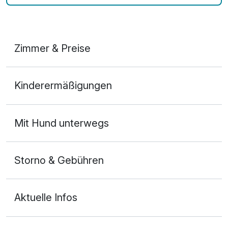
Zimmer & Preise
Lodge-Suite
Kinderermäßigungen
2 Erwachsene und 1 Kind
Mit Hund unterwegs
Storno & Gebühren
Aktuelle Infos