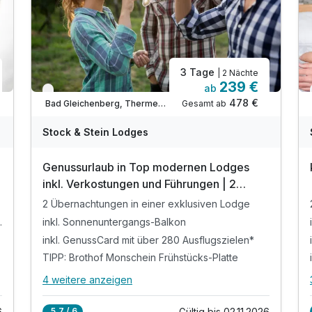
3 Tage
| 2 Nächte
239 €
ab
Nur noch bis Oktober
478 €
Gesamt ab
Bad Gleichenberg, Thermen- & Vulkanland Steiermark
Stock & Stein Lodges
Genussurlaub in Top modernen Lodges
inkl. Verkostungen und Führungen | 2
Nächte
2 Übernachtungen in einer exklusiven Lodge
 Gleichenberg
inkl. Sonnenuntergangs-Balkon
inkl. GenussCard mit über 280 Ausflugszielen*
TIPP: Brothof Monschein Frühstücks-Platte
4 weitere anzeigen
Alle Inklusivleistungen
8 enthalten
6
Gültig bis 02.11.2026
5,7 / 6