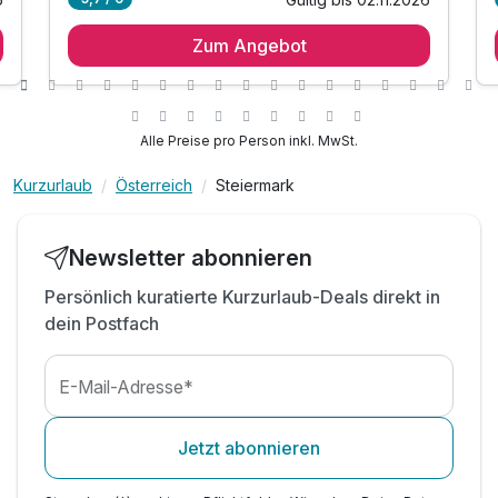
2 Übernachtungen in einer exklusiven Lodge
Zum Angebot
inkl. Sonnenuntergangs-Balkon
inkl. GenussCard mit über 280 Ausflugszielen*
TIPP: Brothof Monschein Frühstücks-Platte
TIPP: Therme Bad Gleichenberg
Alle Preise pro Person inkl. MwSt.
TIPP: Brothof Monschein Frühstücks-Platte
n
Kurzurlaub
Österreich
Steiermark
TIPP: Saziani Stubn Straden
TIPP: Therme der Ruhe Bad Gleichenberg
Newsletter abonnieren
Persönlich kuratierte Kurzurlaub-Deals direkt in
dein Postfach
E-Mail-Adresse*
Jetzt abonnieren