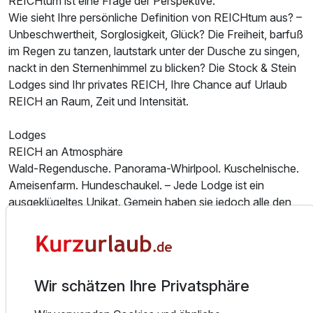
REICHtum ist eine Frage der Perspektive.
Wie sieht Ihre persönliche Definition von REICHtum aus? –
Unbeschwertheit, Sorglosigkeit, Glück? Die Freiheit, barfuß
im Regen zu tanzen, lautstark unter der Dusche zu singen,
nackt in den Sternenhimmel zu blicken? Die Stock & Stein
Lodges sind Ihr privates REICH, Ihre Chance auf Urlaub
REICH an Raum, Zeit und Intensität.
Lodges
REICH an Atmosphäre
Wald-Regendusche. Panorama-Whirlpool. Kuschelnische.
Ameisenfarm. Hundeschaukel. – Jede Lodge ist ein
ausgeklügeltes Unikat. Gemein haben sie jedoch alle den
großzügigen Balkon mit entschleunigendem Weitblick auf
die sanfte Abendröte sowie die Detailverliebtheit und den
smarten IdeenREICHtum. Architektur gepaart mit
Raffinesse und Charakter.
Wir schätzen Ihre Privatsphäre
Kulinarik