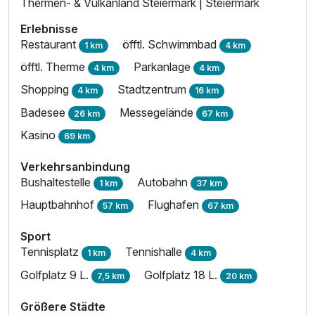
Thermen- & Vulkanland Steiermark | Steiermark
Erlebnisse
Restaurant
öfftl. Schwimmbad
1 km
4 km
öfftl. Therme
Parkanlage
4 km
4 km
Shopping
Stadtzentrum
4 km
16 km
Badesee
Messegelände
26 km
67 km
Kasino
69 km
Verkehrsanbindung
Bushaltestelle
Autobahn
1 km
37 km
Hauptbahnhof
Flughafen
57 km
67 km
Sport
Tennisplatz
Tennishalle
1 km
4 km
Golfplatz 9 L.
Golfplatz 18 L.
7,5 km
20 km
Größere Städte