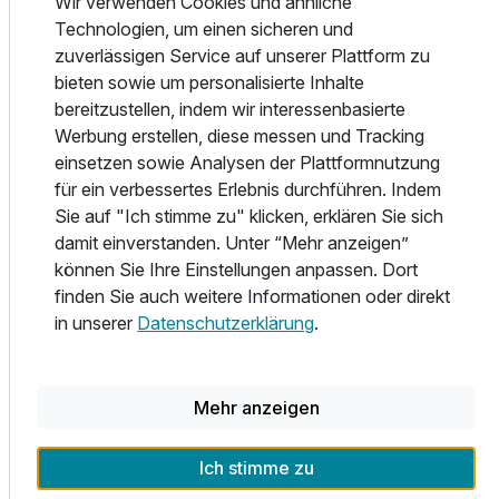
Wir verwenden Cookies und ähnliche
REICH an Geschmack
Technologien, um einen sicheren und
Authentisch. Herzhaft. Sinnlich. Kreativ. Frisch. – So
zuverlässigen Service auf unserer Plattform zu
vielfältig schmeckt das Steirische Thermen- & Vulkanland.
bieten sowie um personalisierte Inhalte
Von Hauben-Restaurants über urige Buschenschänke bis
bereitzustellen, indem wir interessenbasierte
hin zu erlesenen Winzern und einzigartigen Manufakturen
Werbung erstellen, diese messen und Tracking
spielt die Region alle kulinarischen Stücke. Und die Stock &
einsetzen sowie Analysen der Plattformnutzung
Stein Lodges bieten den idealen Ausgangspunkt, um all
für ein verbessertes Erlebnis durchführen. Indem
dass hautnah zu erleben. Einfach REICHhaltig.
Sie auf "Ich stimme zu" klicken, erklären Sie sich
damit einverstanden. Unter “Mehr anzeigen”
Aktivitäten
können Sie Ihre Einstellungen anpassen. Dort
REICH an Abenteuern
finden Sie auch weitere Informationen oder direkt
Ausbrechen. Innehalten. Wahrnehmen. Sich selbst und die
in unserer
Datenschutzerklärung
.
Natur spüren. – Rund um die Stock & Stein Lodges gibt es
so einiges zu tun – nur, wenn Sie wollen, natürlich. Ganz
egal, ob Sie eher der sportliche oder naturnahe Typ sind,
Mehr anzeigen
ob Sie lieber wandern, Rad fahren, golfen oder doch
Waldbaden – hier ist es ein Leichtes, sich mit Erholung und
Lebensqualität zu beREICHern.
Ich stimme zu