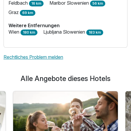
Feldbach
Maribor Slowenien
16 km
56 km
Graz
69 km
Weitere Entfernungen
Wien
Ljubljana Slowenien
180 km
183 km
Rechtliches Problem melden
Alle Angebote dieses Hotels