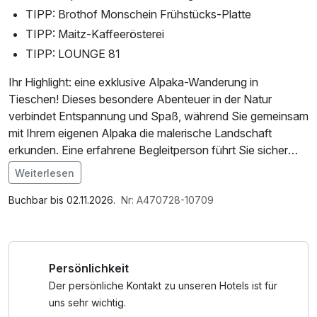
TIPP: Brothof Monschein Frühstücks-Platte
TIPP: Maitz-Kaffeerösterei
TIPP: LOUNGE 81
Ihr Highlight: eine exklusive Alpaka-Wanderung in
Tieschen! Dieses besondere Abenteuer in der Natur
verbindet Entspannung und Spaß, während Sie gemeinsam
mit Ihrem eigenen Alpaka die malerische Landschaft
erkunden. Eine erfahrene Begleitperson führt Sie sicher
durch das Erlebnis, das mindestens 1,5 Stunden dauert –
Weiterlesen
ganz im Rhythmus der Alpakas und fernab von fremden
Im Angebot enthalten
Gruppen. Nur Sie, die Tiere, und die Ruhe der Natur.
Parkplatz, W-LAN Nutzung / Internetnutzung,
Buchbar bis 02.11.2026.
Nr: A470728-10709
Tageszeitung
Tauchen Sie ein in ein unvergessliches Erlebnis in unserer
exklusiven Lodge mit atemberaubendem Weitblick. Hier
Persönlichkeit
verschmelzen Komfort und Natur zu einem Rückzugsort
der Extraklasse.
Der persönliche Kontakt zu unseren Hotels ist für
Ein Erlebnis, das Abenteuerlust und Erholung
uns sehr wichtig.