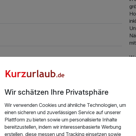
grö
Hot
ink
Unt
Nä
mi
Wo
Fü
Au
ei
Au
Wir schätzen Ihre Privatsphäre
ein
La
Wir verwenden Cookies und ähnliche Technologien, um
einen sicheren und zuverlässigen Service auf unserer
Im 
Plattform zu bieten sowie um personalisierte Inhalte
rei
bereitzustellen, indem wir interessenbasierte Werbung
dur
erstellen, diese messen und Tracking einsetzen sowie