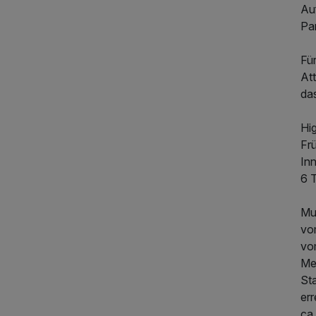
Au
Pa
Fü
Att
da
Hig
Fr
Inn
6 
Mu
vo
vo
Me
Sta
er
ca