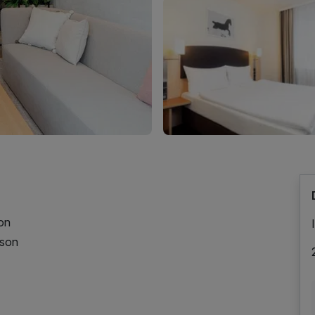
son
rson