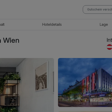
Gutschein vers
halt
Hotel
details
Lage
n Wien
In