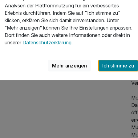
au
Analysen der Plattformnutzung für ein verbessertes
ge
Erlebnis durchführen. Indem Sie auf "Ich stimme zu"
und
klicken, erklären Sie sich damit einverstanden. Unter
“Mehr anzeigen” können Sie Ihre Einstellungen anpassen.
Sec
Dort finden Sie auch weitere Informationen oder direkt in
ko
unserer
Datenschutzerklärung
.
Ver
Pe
od
Mehr anzeigen
Ich stimme zu
Um
ve
Ve
Mob
Da
öf
54,50 €
p.P. ab
err
Mu
Mob