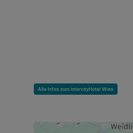
Ausstattung
Alle Infos zum IntercityHotel Wien
Für 2 Tage