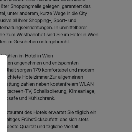
ßter Shoppingmeile gelegen, garantiert das
el, unter anderem, kurze Wege in die City
lusive all ihrer Shopping-, Sport- und
erhaltungseinrichtungen. In unmittelbarer
he zum Westbahnhof sind Sie im Hotel in Wien
tten im Geschehen untergebracht.
hlfühlen im Hotel in Wien
r einen angenehmen und entspannten
fenthalt sorgen 179 komfortabel und modern
ngerichtete Hotelzimmer.Zur allgemeinen
sstattung zählen neben kostenfreiem WLAN
 Flatscreen-TV, Schallisolierung, Klimaanlage,
ptopsafe und Kühlschrank.
Restaurant des Hotels erwartet Sie täglich ein
chhaltiges Frühstücksbüfett, das sich stets
ch beste Qualität und tägliche Vielfalt