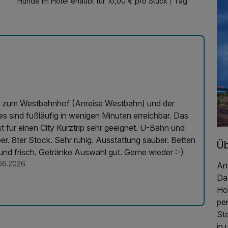
Hunde im Hotel erlaubt für 10,00 € pro Stück / Tag
e zum Westbahnhof (Anreise Westbahn) und der
ind fußläufig in wenigen Minuten erreichbar. Das
 für einen City Kurztrip sehr geeignet. U-Bahn und
Üb
sehr bequem. Frühstück super ausreichend und frisch. Getränke Auswahl gut. Gerne wieder :-)
06.2026
An
Das
Ho
per
Sta
in 