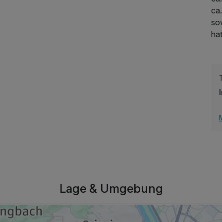
ca
so
ha
64,50 €
p.P. ab
Lage & Umgebung