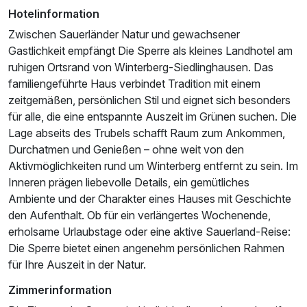
Hotelinformation
Zwischen Sauerländer Natur und gewachsener
Gastlichkeit empfängt Die Sperre als kleines Landhotel am
ruhigen Ortsrand von Winterberg-Siedlinghausen. Das
familiengeführte Haus verbindet Tradition mit einem
zeitgemäßen, persönlichen Stil und eignet sich besonders
Ausstattung
für alle, die eine entspannte Auszeit im Grünen suchen. Die
Lage abseits des Trubels schafft Raum zum Ankommen,
Durchatmen und Genießen – ohne weit von den
Zusatznächte
Aktivmöglichkeiten rund um Winterberg entfernt zu sein. Im
Inneren prägen liebevolle Details, ein gemütliches
Für 5 Tage
349,00 €
p.P. ab
Ambiente und der Charakter eines Hauses mit Geschichte
den Aufenthalt. Ob für ein verlängertes Wochenende,
erholsame Urlaubstage oder eine aktive Sauerland-Reise:
Die Sperre bietet einen angenehm persönlichen Rahmen
für Ihre Auszeit in der Natur.
Zimmerinformation