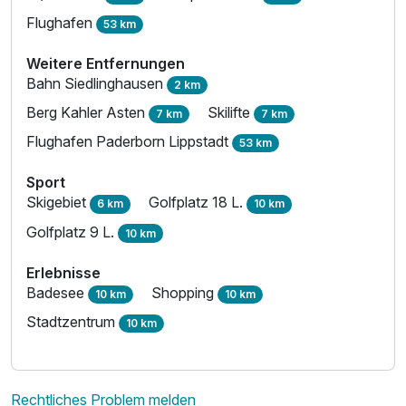
Flughafen
53 km
Weitere Entfernungen
Bahn Siedlinghausen
2 km
Berg Kahler Asten
Skilifte
7 km
7 km
Flughafen Paderborn Lippstadt
53 km
Sport
Skigebiet
Golfplatz 18 L.
6 km
10 km
Golfplatz 9 L.
10 km
Erlebnisse
Badesee
Shopping
10 km
10 km
Stadtzentrum
10 km
Rechtliches Problem melden