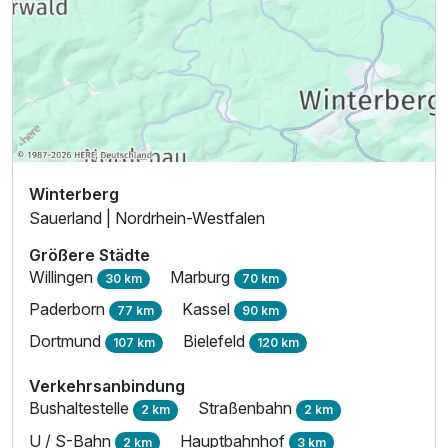
Winterberg
Sauerland | Nordrhein-Westfalen
Größere Städte
Willingen
Marburg
30 km
70 km
Paderborn
Kassel
77 km
90 km
Dortmund
Bielefeld
107 km
120 km
Verkehrsanbindung
Bushaltestelle
Straßenbahn
2 km
2 km
U / S-Bahn
Hauptbahnhof
2 km
3 km