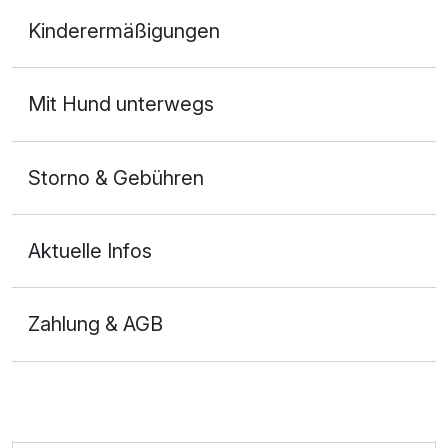
Doppelzimmer Bergblick
Kinderermäßigungen
2 Erwachsene und 1 Kind
Mit Hund unterwegs
Storno & Gebühren
Aktuelle Infos
Zahlung & AGB
Ausstattung