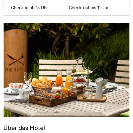
Zusatznächte
Check-in ab 15 Uhr
Check-out bis 11 Uhr
Für 5 Tage
299,00 €
p.P. ab
Doppelzimmer zur Einzelnutzung
1 Erwachsenen und 1 Kind
Über das Hotel