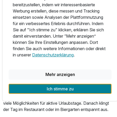
und besonderen Momenten begeistern möchten.
bereitzustellen, indem wir interessenbasierte
Werbung erstellen, diese messen und Tracking
Wellness & Freizeit
einsetzen sowie Analysen der Plattformnutzung
Die Erholung in der Sperre entsteht vor allem durch Ruhe,
für ein verbessertes Erlebnis durchführen. Indem
Natur und die entspannte Lage am Rand von
Sie auf "Ich stimme zu" klicken, erklären Sie sich
Siedlinghausen. Ein klassischer Wellnessbereich mit Sauna
damit einverstanden. Unter “Mehr anzeigen”
oder Pool wird nicht in den Mittelpunkt gestellt; stattdessen
können Sie Ihre Einstellungen anpassen. Dort
beginnt die Auszeit direkt vor der Tür. Nach einem aktiven
finden Sie auch weitere Informationen oder direkt
Tag in den Bergen, auf Wanderwegen oder Radrouten
in unserer
Datenschutzerklärung
.
bietet das Landhotel einen angenehmen Rückzugsort zum
Abschalten. Die Umgebung rund um Winterberg eignet sich
für Wanderungen, Nordic Walking, Radtouren und
Mehr anzeigen
Motorrad-Ausflüge. Für Radfahrer und Motorradfreunde ist
die Region besonders attraktiv: abwechslungsreiche
Ich stimme zu
Strecken, sanfte Anstiege, sportliche Touren und die
bekannten Bike-Angebote rund um Winterberg schaffen
viele Möglichkeiten für aktive Urlaubstage. Danach klingt
der Tag im Restaurant oder im Biergarten entspannt aus.