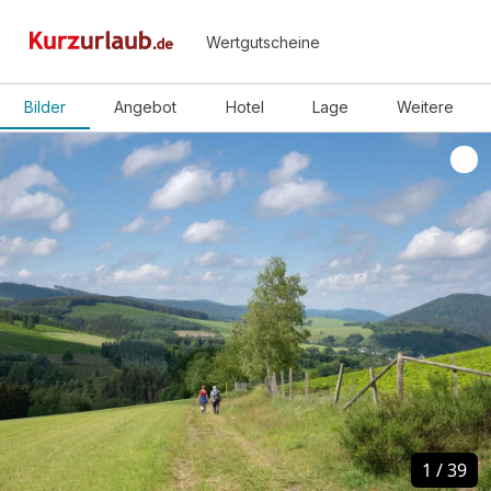
Wertgutscheine
Bilder
Angebot
Hotel
Lage
Weitere
1
1
/
/
39
39