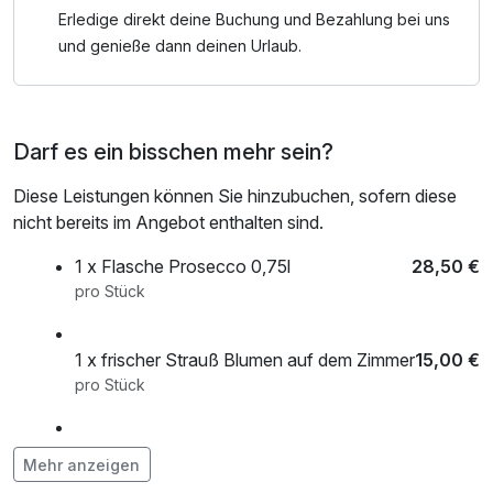
Erledige direkt deine Buchung und Bezahlung bei uns
Direkt vor der Tür beginnen abwechslungsreiche Wander-
und genieße dann deinen Urlaub.
und Radwege durch die wunderschöne Landschaft des
Sauerlands. Erkunden Sie die Umgebung in Richtung
Silbach und Winterberg, entdecken Sie das Große Bildchen
Darf es ein bisschen mehr sein?
bei Altastenberg oder erleben Sie die einzigartige Natur des
Hochmoors „Nasse Wiese“ auf dem Weg nach Bödefeld.
Diese Leistungen können Sie hinzubuchen, sofern diese
nicht bereits im Angebot enthalten sind.
Die Randlage der Sperre ist dabei kein Kompromiss,
sondern ein echtes Plus: weniger Verkehr, mehr Natur,
1 x Flasche Prosecco 0,75l
28,50 €
mehr Erholung. Ein Ort für alle, die bewusst die Stille
pro Stück
suchen und die Schönheit der Umgebung unmittelbar
erleben möchten.
1 x frischer Strauß Blumen auf dem Zimmer
15,00 €
pro Stück
Wer hier ankommt, merkt schnell: Die Sperre liegt nicht
abseits – sie liegt genau richtig.
Abendessen im Rahmen der Halbpension
35,00 €
Mehr anzeigen
pro Person