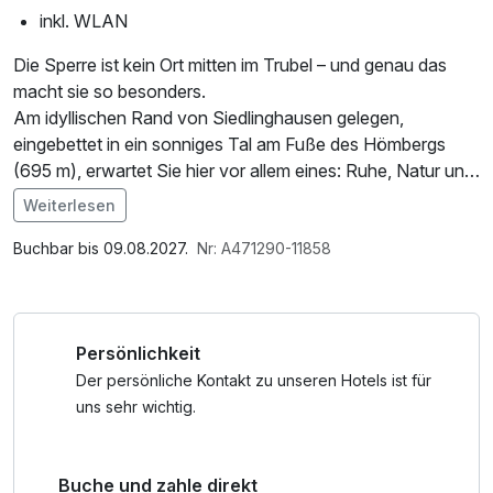
inkl. WLAN
Die Sperre ist kein Ort mitten im Trubel – und genau das
macht sie so besonders.
Am idyllischen Rand von Siedlinghausen gelegen,
eingebettet in ein sonniges Tal am Fuße des Hömbergs
(695 m), erwartet Sie hier vor allem eines: Ruhe, Natur und
das gute Gefühl, wirklich angekommen zu sein.
Weiterlesen
Fernab von Lärm und Hektik genießen Sie eine Lage, die
Raum zum Durchatmen schafft – und gleichzeitig der
Buchbar bis 09.08.2027.
Nr: A471290-11858
perfekte Ausgangspunkt für aktive Tage ist.
Und das Beste: Trotz der herrlich ruhigen Randlage sind
Persönlichkeit
Sie bestens angebunden. Direkt von der „Sperre“ aus führt
ein wunderschöner Spazierweg durch die Natur nach
Der persönliche Kontakt zu unseren Hotels ist für
Siedlinghausen, das Sie entspannt zu Fuß erreichen
uns sehr wichtig.
können. Die Stadt Winterberg liegt zudem nur rund 10
Fahrminuten entfernt – ideal für einen spontanen Ausflug,
Buche und zahle direkt
einen Einkaufsbummel oder weitere Freizeitmöglichkeiten.