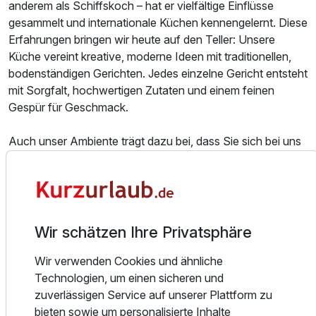
anderem als Schiffskoch – hat er vielfältige Einflüsse
gesammelt und internationale Küchen kennengelernt. Diese
Erfahrungen bringen wir heute auf den Teller: Unsere
Küche vereint kreative, moderne Ideen mit traditionellen,
bodenständigen Gerichten. Jedes einzelne Gericht entsteht
mit Sorgfalt, hochwertigen Zutaten und einem feinen
Gespür für Geschmack.
Auch unser Ambiente trägt dazu bei, dass Sie sich bei uns
rundum wohlfühlen. Mit viel Liebe zum Detail haben wir
einen Ort geschaffen, der gemütlich, kreativ und einladend
ist – perfekt für entspannte Abende, besondere Anlässe
oder einfach den Genuss guter Küche.
Wir schätzen Ihre Privatsphäre
Ob aus der direkten Umgebung oder aus Winterberg – wir
laden Sie herzlich ein, uns zu besuchen und eine
Wir verwenden Cookies und ähnliche
genussvolle Auszeit bei uns zu erleben.
Technologien, um einen sicheren und
zuverlässigen Service auf unserer Plattform zu
Die Sperre – ein Ort, an dem wir Sie mit ehrlichem Genuss
bieten sowie um personalisierte Inhalte