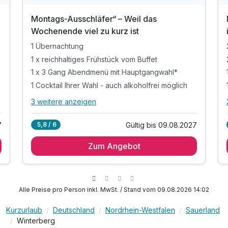
Montags-Ausschläfer“ – Weil das
Wochenende viel zu kurz ist
1 Übernachtung
1 x reichhaltiges Frühstück vom Buffet
1 x 3 Gang Abendmenü mit Hauptgangwahl*
1 Cocktail Ihrer Wahl - auch alkoholfrei möglich
3 weitere anzeigen
Alle Inklusivleistungen
7 enthalten
7
Gültig bis 09.08.2027
5,8 / 6
1 Übernachtung
Zum Angebot
1 x reichhaltiges Frühstück vom Buffet
1 x 3 Gang Abendmenü mit Hauptgangwahl*
1 Cocktail Ihrer Wahl - auch alkoholfrei möglich
inkl. Parkplatz
Alle Preise pro Person inkl. MwSt. / Stand vom 09.08.2026 14:02
inkl. WLAN
Kurzurlaub
Deutschland
Nordrhein-Westfalen
Sauerland
1 Flasche Mineralwasser
Winterberg