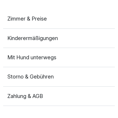
Zimmer & Preise
Doppelzimmer
Kinderermäßigungen
2 Erwachsene
Ausstattung
Mit Hund unterwegs
Für 2 Tage
55,50 €
p.P. ab
Storno & Gebühren
Zahlung & AGB