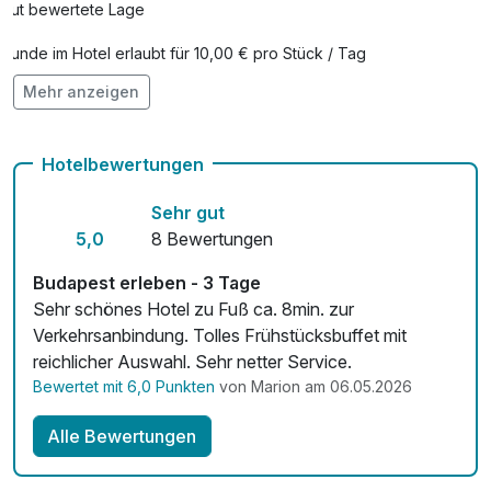
Gut bewertete Lage
Aufenthalt. Täglich machen wir unsere Kontrollgänge
durch das Hotel, holen uns Streicheleinheiten ab, spielen
Hunde im Hotel erlaubt für 10,00 € pro Stück / Tag
mit unseren Freunden aus der Nachbarschaft und
Mehr anzeigen
Check-out bis 12 Uhr
erkunden das wunderschöne Budapest.
Fitnessgeräte stehen bereit
Auch ihr solltet euch diese tolle Stadt anschauen, also
Hotelbewertungen
besucht uns doch einfach mal. Wir freuen uns auf euch!
Kostenloses W-LAN
Sehr gut
Mit Hotelbar
5,0
8 Bewertungen
Budapest erleben - 3 Tage
Sehr schönes Hotel zu Fuß ca. 8min. zur
Verkehrsanbindung. Tolles Frühstücksbuffet mit
reichlicher Auswahl. Sehr netter Service.
Bewertet mit 6,0 Punkten
von Marion am 06.05.2026
Alle Bewertungen