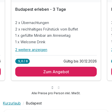
Budapest erleben - 3 Tage
2 x Übernachtungen
2 x reichhaltiges Frühstück vom Buffet
1 x gefüllte Minibar am Anreisetag
1 x Welcome Drink
2 weitere anzeigen
Alle Inklusivleistungen
6 enthalten
6
Gültig bis 30.12.2026
5,0 / 6
2 x Übernachtungen
Zum Angebot
2 x reichhaltiges Frühstück vom Buffet
1 x gefüllte Minibar am Anreisetag
1 x Welcome Drink
inkl. Nutzung des Fitnessbereiches
Alle Preise pro Person inkl. MwSt.
inkl Wlan
Kurzurlaub
Budapest