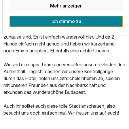
eine Französische Bulldogge. Als wir (Olga und Waltraut)
Mehr anzeigen
erfahren haben das wir nach Budapest ziehen waren wir
sehr aufgeregt denn eigentlich sind wir gebürtige
Ich stimme zu
Ungarinnen. Als wir das erste Mal unsere Pfoten auf den
ungarischen Boden gesetzt haben wussten wir, dass wir
zuhause sind. Es ist einfach wundervoll hier. Und da 2
Hunde einfach nicht genug sind haben wir kurzerhand
noch Emma adoptiert. Ebenfalls eine echte Ungarin.
Wir sind ein super Team und versüßen unseren Gästen den
Aufenthalt. Täglich machen wir unsere Kontrollgänge
durch das Hotel, holen uns Streicheleinheiten ab, spielen
mit unseren Freunden aus der Nachbarschaft und
erkunden das wunderschöne Budapest.
Auch ihr solltet euch diese tolle Stadt anschauen, also
besucht uns doch einfach mal. Wir freuen uns auf euch!