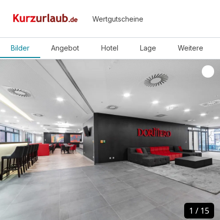
Wertgutscheine
Bilder
Angebot
Hotel
Lage
Weitere
1
1
/
/
15
15