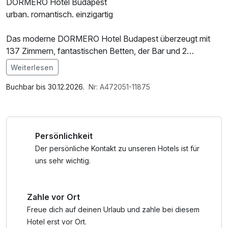
DORMERO Hotel Budapest
urban. romantisch. einzigartig
Das moderne DORMERO Hotel Budapest überzeugt mit
137 Zimmern, fantastischen Betten, der Bar und 2
Tagungsräumen im Herzen der ungarischen Hauptstadt.
Weiterlesen
Durch die zentrale Innenstadtlage des Hotels erreichen Sie
Im Angebot enthalten
die Touristenhotspots wie das prunkvolle
1 x Welcome Drink, 1 x gefüllte Minibar, Nutzung des
Buchbar bis 30.12.2026.
Nr: A472051-11875
Parlamentsgebäude oder die schöne St.-Stephans-
Fitnessbereichs, W-LAN Nutzung / Internetnutzung
Basilika, in nur wenigen Minuten.
Persönlichkeit
Frühstück
Schlemmen Sie sich durch unser Frühstücksbuffet - von
Der persönliche Kontakt zu unseren Hotels ist für
süß bis deftig,
uns sehr wichtig.
haben Sie die Qual der Wahl.
Zahle vor Ort
Unser Frühstücksbuffet bietet ein vielfältiges Angebot,
somit ist für alle was leckeres dabei.
Freue dich auf deinen Urlaub und zahle bei diesem
Hotel erst vor Ort.