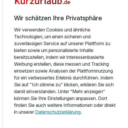
somit ist für alle was leckeres dabei.
Wir schätzen Ihre Privatsphäre
SONDERBAR
Frech und erfrischend anders
Wir verwenden Cookies und ähnliche
Frisch gezapftes Bier, fruchtige Cocktails, Kaffee & Co. - all
Technologien, um einen sicheren und
das können Sie in angenehmen Ambiente unserer
zuverlässigen Service auf unserer Plattform zu
SONDERBAR genießen.
bieten sowie um personalisierte Inhalte
bereitzustellen, indem wir interessenbasierte
Fitness
Werbung erstellen, diese messen und Tracking
Gönnen Sie sich Ruhe, sammeln Sie Kraft, genießen Sie
einsetzen sowie Analysen der Plattformnutzung
ein ausgewogenes Frühstück und starten Sie den Tag mit
für ein verbessertes Erlebnis durchführen. Indem
einem guten Workout. Der Fitnessbereich ist für
Sie auf "Ich stimme zu" klicken, erklären Sie sich
sportbegeisterte Gäste perfekt ausgestattet.
damit einverstanden. Unter “Mehr anzeigen”
können Sie Ihre Einstellungen anpassen. Dort
Tierstory
finden Sie auch weitere Informationen oder direkt
Hallöchen!
in unserer
Datenschutzerklärung
.
Wir sind Olga, Waltraut, Carlos und Emma, drei Möpse und