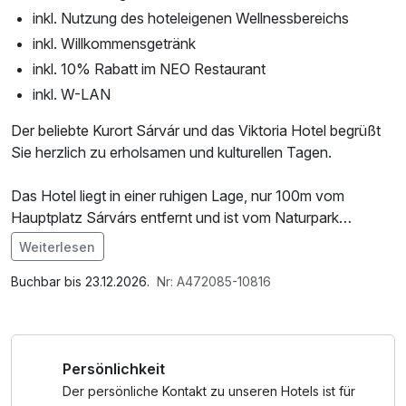
inkl. Nutzung des hoteleigenen Wellnessbereichs
inkl. Willkommensgetränk
inkl. 10% Rabatt im NEO Restaurant
inkl. W-LAN
Der beliebte Kurort Sárvár und das Viktoria Hotel begrüßt
Sie herzlich zu erholsamen und kulturellen Tagen.
Das Hotel liegt in einer ruhigen Lage, nur 100m vom
Hauptplatz Sárvárs entfernt und ist vom Naturpark
Arboretum umgeben. Der Wellnessbereich sorgt für
Weiterlesen
Entspannung und kann während Ihres Aufenthalts
Im Angebot enthalten
unbegrenzt genutzt werden.
1 x Welcome Drink, Saunabenutzung, Nutzung des
Buchbar bis 23.12.2026.
Nr: A472085-10816
Fitnessbereichs, Nutzung des Wellnessbereichs, W-LAN
Die Therme Sárvár (nicht im Angebot inkludiert) ist bekannt
Nutzung / Internetnutzung, kostenfreier Kaffee/Tee im
für das Heilwasser, welches Balsam für schmerzende
Zimmer
Persönlichkeit
Gelenke und rheumatische Beschwerden ist. Das 43 °C
heiße Wasser kommt aus 2.000 m Tiefe und weist einen
Der persönliche Kontakt zu unseren Hotels ist für