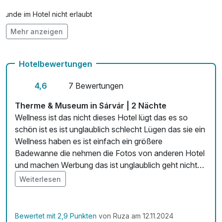
Hunde im Hotel nicht erlaubt
Mehr anzeigen
Auch vegetarische Speisen
Fitnessgeräte stehen bereit
Hotelbewertungen
Kostenloses W-LAN
4,6
7 Bewertungen
Mit Hotelbar
Therme & Museum in Sárvár | 2 Nächte
Wellness ist das nicht dieses Hotel lügt das es so
schön ist es ist unglaublich schlecht Lügen das sie ein
Wellness haben es ist einfach ein größere
Badewanne die nehmen die Fotos von anderen Hotel
und machen Werbung das ist unglaublich geht nicht
aber sie meinten das ist ja kein Problem weil es eine
Weiterlesen
Therme gibt und die ist 1 Kilometer weit und da muss
man zahlen dieses Hotel ist nur ein Stadt Hotel . Es ist
ein Reinfall …!!!!!!!!!!!!!
Bewertet mit 2,9 Punkten
von Ruza am 12.11.2024