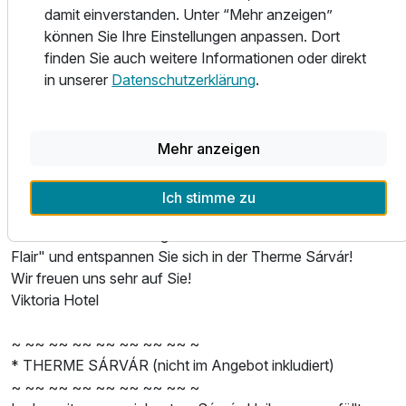
damit einverstanden. Unter “Mehr anzeigen”
zur herkömmlichen, finnischen Sauna. Nach der Sauna
können Sie Ihre Einstellungen anpassen. Dort
können Sie sich mit unsere Regendusche aus Kambala
finden Sie auch weitere Informationen oder direkt
Holz erfrischen.
in unserer
Datenschutzerklärung
.
Nur 2 Gehminuten vom Hotel entfernt wird das
Abendessen im neuen NEO RESTAURANT serviert. Bei
uns treffen sich die französische, italienische und
Mehr anzeigen
ungarische Küche zusammen. Alle Speisen werden immer
von frischen, lokalen oder regionalen Rohstoffen gefertigt.
Ich stimme zu
Besuchen Sie uns und genießen sie "das Viktoria Hotel
Flair" und entspannen Sie sich in der Therme Sárvár!
Wir freuen uns sehr auf Sie!
Viktoria Hotel
~ ~~ ~~ ~~ ~~ ~~ ~~ ~~ ~
* THERME SÁRVÁR (nicht im Angebot inkludiert)
~ ~~ ~~ ~~ ~~ ~~ ~~ ~~ ~