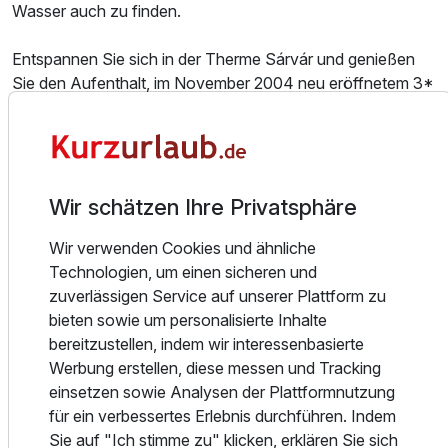
Wasser auch zu finden.
Entspannen Sie sich in der Therme Sárvár und genießen
Sie den Aufenthalt, im November 2004 neu eröffnetem 3*
FAMILIENHOTEL VIKTORIA.
Unser Hotel befindet sich in einer ruhigen Lage nur etwa
100 m vom Hauptplatz, ganz im Stadtzentrum Sárvárs. Im
Sommer können unsere Gäste den grünen Garten, Pavillon
Wir schätzen Ihre Privatsphäre
und Grill genießen. Alle unsere Gäste haben unbegrenzten
Wir verwenden Cookies und ähnliche
kostenlosen Eintritt in das Arboretum, das 10 Hektar große
Technologien, um einen sicheren und
Naturschutzgebiet.
zuverlässigen Service auf unserer Plattform zu
bieten sowie um personalisierte Inhalte
Unsere Gäste können das Erlebnis des Wassers in
bereitzustellen, indem wir interessenbasierte
unserem Hotel mit einem großen 12-Personen-Jakuzzi-
Werbung erstellen, diese messen und Tracking
Riesen, individuell kontrollierten Luftpumpen und
einsetzen sowie Analysen der Plattformnutzung
Lichttherapie genießen. Weiters erwartet Sie eine Infrarot-
für ein verbessertes Erlebnis durchführen. Indem
Sauna mit Aromatherapie und Salzkammer. Die
Sie auf "Ich stimme zu" klicken, erklären Sie sich
Infrarotkabine erweist sich als unkomplizierte Alternative