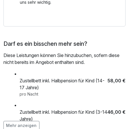
hohen Salzgehalt auf, der entschlackend und reinigend auf
uns sehr wichtig.
den Körper wirkt.
Zum Abendessen wird im Restaurant Suppe und
Hauptgang serviert.
Darf es ein bisschen mehr sein?
Diese Leistungen können Sie hinzubuchen, sofern diese
nicht bereits im Angebot enthalten sind.
Zustellbett inkl. Halbpension für Kind (14-
58,00 €
17 Jahre)
pro Nacht
Zustellbett inkl. Halbpension für Kind (3-14
46,00 €
Jahre)
pro Nacht
Mehr anzeigen