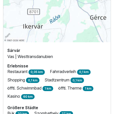
Sárvár
Vas | Westtransdanubien
Erlebnisse
Restaurant
Fahrradverleih
0,05 km
0,1 km
Shopping
Stadtzentrum
0,1 km
0,1 km
öfftl. Schwimmbad
öfftl. Therme
1 km
1 km
Kasino
60 km
Größere Städte
Bük
Szombathely
20 km
27 km