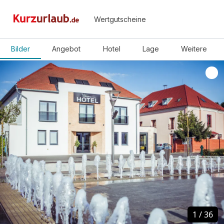
Wertgutscheine
Bilder
Angebot
Hotel
Lage
Weitere
1
1
/
/
36
36