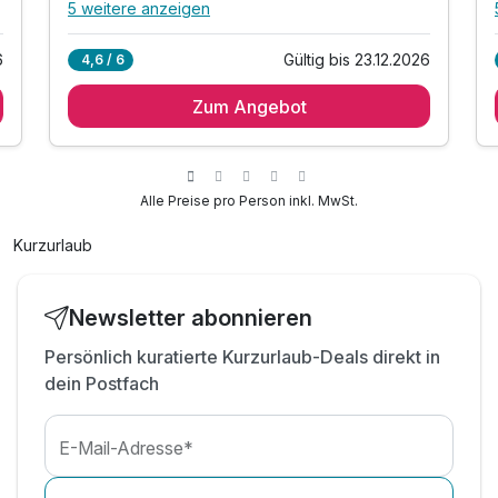
5 weitere anzeigen
Alle Inklusivleistungen
9 enthalten
6
Gültig bis 23.12.2026
4,6 / 6
2 Übernachtungen
Zum Angebot
2 x reichhaltiges Frühstück vom Buffet
2 x Abendessen vom Buffet oder á la carte
inkl. 1 Eintritt in den Botanischen Garten
inkl. 1 Nutzung der Relax-Salzkammer im Hotel
Alle Preise pro Person inkl. MwSt.
s
inkl. Nutzung des hoteleigenen Wellnessbereichs
Kurzurlaub
inkl. Willkommensgetränk
inkl. 10% Rabatt im NEO Restaurant
inkl. W-LAN
Newsletter abonnieren
Persönlich kuratierte Kurzurlaub-Deals direkt in
dein Postfach
E-Mail-Adresse*