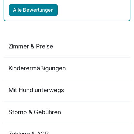
Alle Bewertungen
Zimmer & Preise
Doppelzimmer Standard
Kinderermäßigungen
2 Erwachsene und 1 Kind
Mit Hund unterwegs
Storno & Gebühren
Zahlung & AGB