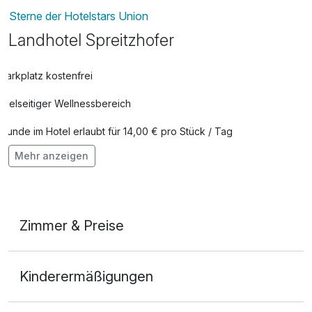
Sterne der Hotelstars Union
Landhotel Spreitzhofer
Parkplatz kostenfrei
Vielseitiger Wellnessbereich
Hunde im Hotel erlaubt für 14,00 € pro Stück / Tag
Mehr anzeigen
Auch vegetarische Speisen
Kostenloses W-LAN
Zimmerservice verfügbar
Zimmer & Preise
Doppelzimmer
Kinderermäßigungen
2 Erwachsene