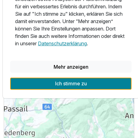
für ein verbessertes Erlebnis durchführen. Indem
Sie auf "Ich stimme zu" klicken, erklären Sie sich
Lage & Umgebung
damit einverstanden. Unter “Mehr anzeigen”
können Sie Ihre Einstellungen anpassen. Dort
finden Sie auch weitere Informationen oder direkt
in unserer
Datenschutzerklärung
.
Mehr anzeigen
Ausstattung
Ich stimme zu
Für 3 Tage
240,00 €
p.P. ab