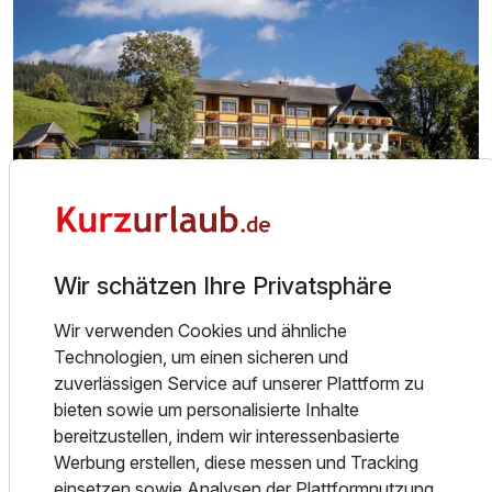
Ausstattung
Für 3 Tage
230,00 €
p.P. ab
Wir schätzen Ihre Privatsphäre
Über das Hotel
Wir verwenden Cookies und ähnliche
Technologien, um einen sicheren und
Doppelzimmer mit Balkon
zuverlässigen Service auf unserer Plattform zu
2 Erwachsene
Alle Infos zum Landhotel Spreitzhofer
bieten sowie um personalisierte Inhalte
bereitzustellen, indem wir interessenbasierte
Werbung erstellen, diese messen und Tracking
einsetzen sowie Analysen der Plattformnutzung