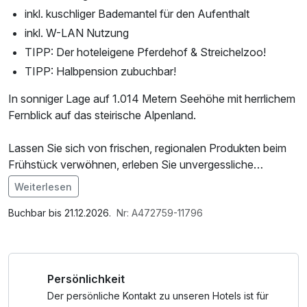
inkl. kuschliger Bademantel für den Aufenthalt
inkl. W-LAN Nutzung
TIPP: Der hoteleigene Pferdehof & Streichelzoo!
TIPP: Halbpension zubuchbar!
In sonniger Lage auf 1.014 Metern Seehöhe mit herrlichem
Fernblick auf das steirische Alpenland.
Lassen Sie sich von frischen, regionalen Produkten beim
Frühstück verwöhnen, erleben Sie unvergessliche
Erlebnisse bei den zahlreichen Möglichkeiten, die die
Weiterlesen
Region zu bieten hat, und entspannen Sie im
Im Angebot enthalten
Wellnessbereich.
1 Flasche Mineralwasser, Saunabenutzung, Saunatuch,
Buchbar bis 21.12.2026.
Nr: A472759-11796
Genießen Sie die Zeit zu zweit ganz nach Ihren
Parkplatz, Nutzung des Wellnessbereichs, W-LAN
Vorstellungen.
Nutzung / Internetnutzung, Tageszeitung, Badetasche mit
Bademantel und -tücher
Persönlichkeit
Wir freuen uns auf Sie!
Der persönliche Kontakt zu unseren Hotels ist für