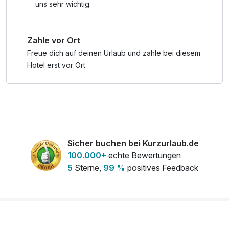
______________________________________________________________
uns sehr wichtig.
TIPP: Im Pferdehof können Reitstunden genommen
Zahle vor Ort
werden, der Bauernhof ist ein Paradies für Tierliebhaber.
Neugierige Ziegen, Hasen und Katzen freuen sich über
Freue dich auf deinen Urlaub und zahle bei diesem
Streicheleinheiten, Hühner und Enten sorgen für ein
Hotel erst vor Ort.
lebhaftes Treiben.
Sicher buchen bei Kurzurlaub.de
100.000+
echte Bewertungen
5
Sterne,
99 %
positives Feedback