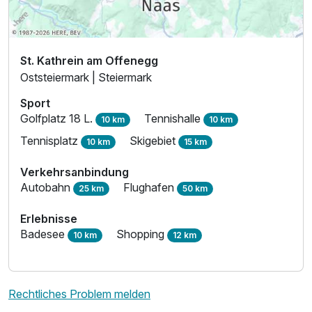
Doppelzimmer Panorama
2 Erwachsene und 2 Kinder
St. Kathrein am Offenegg
Oststeiermark | Steiermark
Sport
Golfplatz 18 L.
Tennishalle
10 km
10 km
Tennisplatz
Skigebiet
10 km
15 km
Verkehrsanbindung
Autobahn
Flughafen
25 km
50 km
Erlebnisse
Badesee
Shopping
10 km
12 km
Ausstattung
Rechtliches Problem melden
Für 3 Tage
260,00 €
p.P. ab