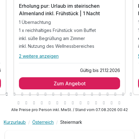
Erholung pur: Urlaub im steirischen
Almenland inkl. Frühstück | 1 Nacht
1 Übernachtung
1 x reichhaltiges Frühstück vom Buffet
inkl. süße Begrüßung am Zimmer
inkl. Nutzung des Wellnessbereiches
2 weitere anzeigen
Alle Inklusivleistungen
6 enthalten
6
Gültig bis 21.12.2026
1 Übernachtung
Zum Angebot
1 x reichhaltiges Frühstück vom Buffet
inkl. süße Begrüßung am Zimmer
inkl. Nutzung des Wellnessbereiches
inkl. kuschliger Bademantel für den Aufenthalt
Alle Preise pro Person inkl. MwSt. / Stand vom 07.08.2026 00:42
*
inkl. W-LAN Nutzung
Kurzurlaub
Österreich
Steiermark