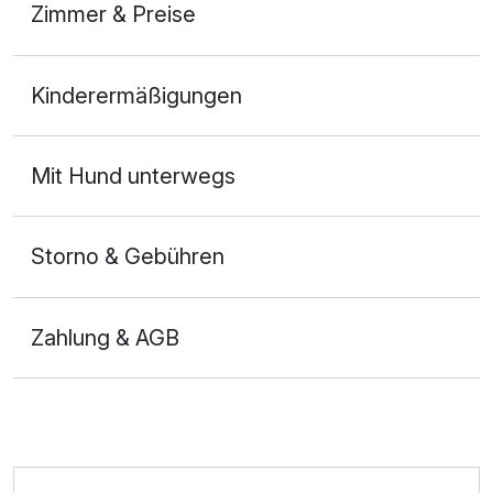
Zimmer & Preise
Doppelzimmer Deluxe
Kinderermäßigungen
2 Erwachsene und 2 Kinder
Mit Hund unterwegs
Storno & Gebühren
Zahlung & AGB
Ausstattung