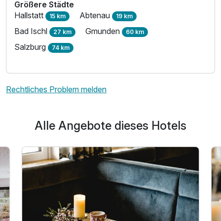
2 Erwachsene und 2 Kinder
Größere Städte
Hallstatt
Abtenau
15 km
19 km
Bad Ischl
Gmunden
27 km
60 km
Salzburg
74 km
Rechtliches Problem melden
Alle Angebote dieses Hotels
Ausstattung
Für 3 Tage
320,00 €
p.P. ab