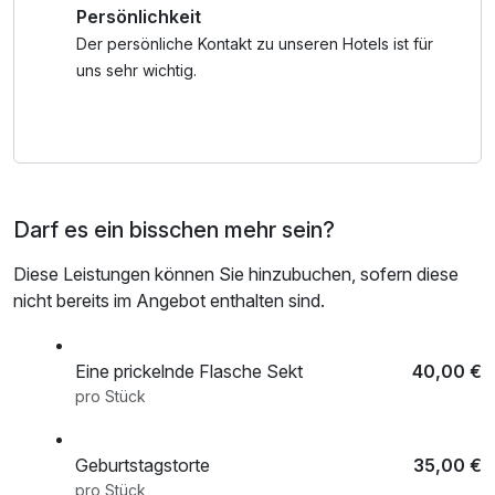
Persönlichkeit
Nach einem aktiven Tag in der Natur entspannen Sie in
unserem beheizten Außenpool mit herrlichem
Der persönliche Kontakt zu unseren Hotels ist für
Panoramablick. Lassen Sie die Seele baumeln und tanken
uns sehr wichtig.
Sie neue Energie in der wohltuenden Bergluft.
Buchen Sie jetzt Ihren Aufenthalt bei uns und erleben Sie
die perfekte Kombination aus Natur, Erholung und
unvergesslichen Sommermomenten. Ihr Bergsommer
Darf es ein bisschen mehr sein?
wartet auf Sie!
Diese Leistungen können Sie hinzubuchen, sofern diese
nicht bereits im Angebot enthalten sind.
Eine prickelnde Flasche Sekt
40,00 €
pro Stück
Geburtstagstorte
35,00 €
pro Stück