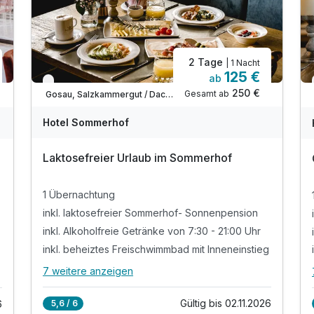
2 Tage
| 1 Nacht
Studio B
125 €
ab
2 Erwachsene und 1 Kind
Verfügbar bis November
250 €
Gesamt ab
Gosau, Salzkammergut / Dachstein
Hotel Sommerhof
Laktosefreier Urlaub im Sommerhof
1 Übernachtung
inkl. laktosefreier Sommerhof- Sonnenpension
inkl. Alkoholfreie Getränke von 7:30 - 21:00 Uhr
inkl. beheiztes Freischwimmbad mit Inneneinstieg
7 weitere anzeigen
Alle Inklusivleistungen
11 enthalten
Gültig bis 02.11.2026
5,6 / 6
6