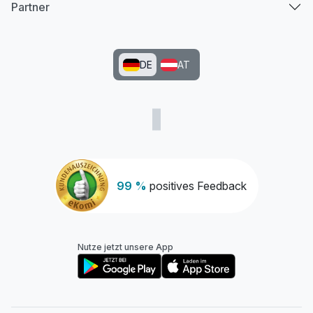
Partner
DE
AT
Ausstattung
99 %
positives Feedback
Für 3 Tage
660,00 €
p.P. ab
Nutze jetzt unsere App