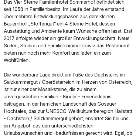
Das Vier Sterne Familienhotel Sommerhof befindet sich
seit 1958 in Familienbesitz. Im Laufe der Jahre entstand
über mehrere Entwicklungsphasen aus dem kleinen
Bauernhof „Stoffengut“ ein 4 Sterne Hotel, dessen
Ausstattung und Ambiente kaum Wünsche offen lässt. Erst
Ausstattung
2017 erfolgte wieder ein großer Entwicklungsschritt. Neue
Suiten, Studios und Familienzimmer sowie das Restaurant
Für 3 Tage
250,00 €
p.P. ab
bieten nun noch mehr Komfort und laden ein zum
Wohlfühlen.
Die wunderbare Lage direkt am Fuße des Dachsteins im
Salzkammergut / Öberösterreich im Herzen von Österreich,
ist nur einer der Mosaiksteine, die zu einem
Doppelzimmer Klassik
unvergesslichen Familien - Kinder - Ferienerlebnis
2 Erwachsene
beitragen. In der herrlichen Landschaft des Gosauer
Hochtales, das zur UNESCO-Weltkulturerberegion Hallstatt
- Dachstein / Salzkammergut gehört, erwartet Sie bei uns
ein Angebot, das den unterschiedlichsten
Urlaubswünschen und -bedürfnissen gerecht wird. Egal, ob