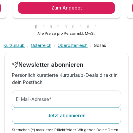
1 Übernachtung
Zum Angebot
inkl. laktosefreier Sommerhof- Sonnenpension
Ausstattung
inkl. Alkoholfreie Getränke von 7:30 - 21:00 Uhr
inkl. beheiztes Freischwimmbad mit Inneneinstieg
Für 3 Tage
320,00 €
p.P. ab
Außen-Jacuzzi, Sauna, Sanarium & Kindersauna
Alle Preise pro Person inkl. MwSt.
inkl. Bademäntel & Tücher für Erwachsene*
Kurzurlaub
Österreich
Oberösterreich
Gosau
inkl. versperrbaren Radkeller im Sommer
inkl. beheizten Skikeller im Winter
inkl. In- und Outdoorspielplatz
Newsletter abonnieren
Studio Ultra
inkl. Parkplatz mit E-Ladestation beim Hotel
2 Erwachsene und 3 Kinder
Persönlich kuratierte Kurzurlaub-Deals direkt in
inkl. W-LAN Nutzung
dein Postfach
E-Mail-Adresse*
Jetzt abonnieren
Sternchen (*) markieren Pflichtfelder. Wir geben Deine Daten