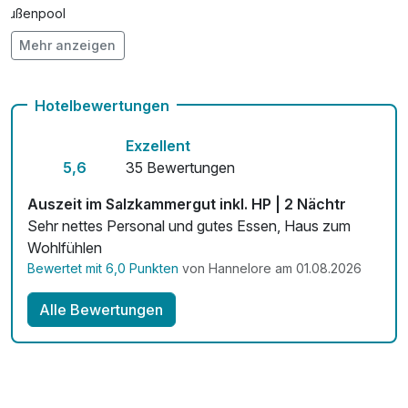
Außenpool
Mehr anzeigen
Vielseitiger Wellnessbereich
Hunde im Hotel nicht erlaubt
Hotelbewertungen
Auch vegetarische Speisen
Exzellent
Kostenloses W-LAN
5,6
35 Bewertungen
Mit Hotelbar
Auszeit im Salzkammergut inkl. HP | 2 Nächtr
Sehr nettes Personal und gutes Essen, Haus zum
Wohlfühlen
Bewertet mit 6,0 Punkten
von Hannelore am 01.08.2026
Alle Bewertungen