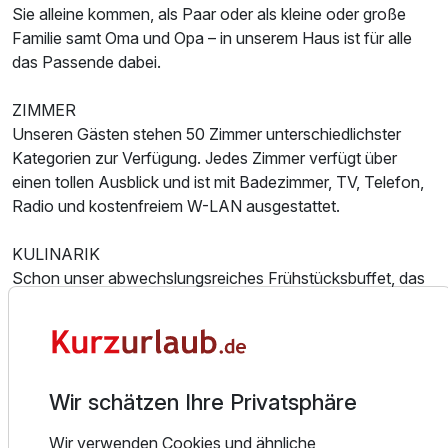
Sie alleine kommen, als Paar oder als kleine oder große
Familie samt Oma und Opa – in unserem Haus ist für alle
das Passende dabei.
ZIMMER
Unseren Gästen stehen 50 Zimmer unterschiedlichster
Kategorien zur Verfügung. Jedes Zimmer verfügt über
einen tollen Ausblick und ist mit Badezimmer, TV, Telefon,
Radio und kostenfreiem W-LAN ausgestattet.
Ausstattung
KULINARIK
Schon unser abwechslungsreiches Frühstücksbuffet, das
Für 3 Tage
270,00 €
p.P. ab
vom deftigen Rührei bis hin zu leckeren Marmeladen und
köstlichen Waffeln keine Wünsche offen lässt, beschert
Ihnen einen gelungenen Start in jeden neuen Urlaubstag.
Am Nachmittag verwöhnen wir Sie mit Kaffee, Tee und
köstlichen hausgemachten Kuchen.
Wir schätzen Ihre Privatsphäre
Doppelzimmer Komfort
Das kulinarische Highlight des Tages ist ein Gedicht von
2 Erwachsene und 1 Kind
Wir verwenden Cookies und ähnliche
einem Abendessen. Delikate viergängige Wahlmenüs mit