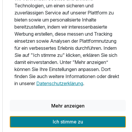
Technologien, um einen sicheren und
Salatbuffet oder unwiderstehliche Buffetabende sind der
zuverlässigen Service auf unserer Plattform zu
verlockende Auftakt zu Ihren Urlaubsabenden im Hotel
bieten sowie um personalisierte Inhalte
Sommerhof. Freuen Sie sich auf regionale Schmankerl und
bereitzustellen, indem wir interessenbasierte
österreichische Gaumenfreuden ebenso wie auf Genüsse
Werbung erstellen, diese messen und Tracking
aus der großen weiten Welt. Gerne empfehlen wir Ihnen
einsetzen sowie Analysen der Plattformnutzung
dazu den passenden Tropfen aus unserem gut sortierten
für ein verbessertes Erlebnis durchführen. Indem
Weinkeller.
Sie auf "Ich stimme zu" klicken, erklären Sie sich
damit einverstanden. Unter “Mehr anzeigen”
WELLNESS
können Sie Ihre Einstellungen anpassen. Dort
Die Wellnesseinrichtungen umfassen 2 Saunen für
finden Sie auch weitere Informationen oder direkt
Erwachsene, eine Kindersauna und einen Whirlpool. Ein
in unserer
Datenschutzerklärung
.
Solarium und eine Auswahl an Massagen werden gegen
Aufpreis angeboten.
Ausstattung
ENTSPANNUNG für Groß und Klein
Mehr anzeigen
Der 1.000 m² große Garten lädt mit einem ganzjährig
Für 3 Tage
270,00 €
p.P. ab
beheizten Außenpool, einem Kinderspielplatz mit einem
Ich stimme zu
Trampolin, einer Hüpfburg und einer Liegewiese mit