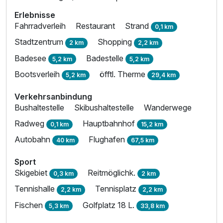
Erlebnisse
Fahrradverleih
Restaurant
Strand
0,1 km
Stadtzentrum
Shopping
2 km
2,2 km
Badesee
Badestelle
5,2 km
5,2 km
Bootsverleih
öfftl. Therme
5,2 km
29,4 km
Verkehrsanbindung
Bushaltestelle
Skibushaltestelle
Wanderwege
Ausstattung
Radweg
Hauptbahnhof
0,1 km
15,2 km
Autobahn
Flughafen
40 km
67,5 km
Für 3 Tage
290,00 €
p.P. ab
Sport
Skigebiet
Reitmöglichk.
0,3 km
2 km
Tennishalle
Tennisplatz
2,2 km
2,2 km
Fischen
Golfplatz 18 L.
5,3 km
33,8 km
Studio A