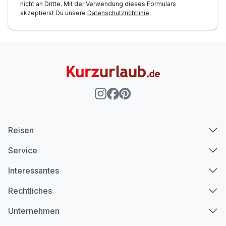
nicht an Dritte. Mit der Verwendung dieses Formulars
akzeptierst Du unsere
Datenschutzrichtlinie
.
Ausstattung
Für 3 Tage
320,00 €
p.P. ab
Reisen
Service
Suite Deluxe
Interessantes
3 Erwachsene und 3 Kinder
Rechtliches
Unternehmen