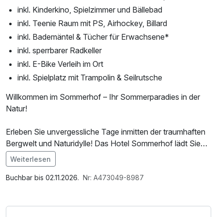
inkl. Kinderkino, Spielzimmer und Bällebad
inkl. Teenie Raum mit PS, Airhockey, Billard
inkl. Bademäntel & Tücher für Erwachsene*
inkl. sperrbarer Radkeller
inkl. E-Bike Verleih im Ort
inkl. Spielplatz mit Trampolin & Seilrutsche
Willkommen im Sommerhof – Ihr Sommerparadies in der
Natur!
Erleben Sie unvergessliche Tage inmitten der traumhaften
Bergwelt und Naturidylle! Das Hotel Sommerhof lädt Sie
ein, die Schönheit des Sommers in vollen Zügen zu
Weiterlesen
genießen. Entdecken Sie die kristallklaren Seen der Region,
Im Angebot enthalten
erkunden Sie das malerische Hallstatt und begeben Sie
Saunabenutzung, Saunatuch, Leihbademantel, Parkplatz,
Buchbar bis 02.11.2026.
Nr: A473049-8987
sich auf abenteuerliche Wanderungen durch grüne Wälder
Nutzung des Wellnessbereichs, W-LAN Nutzung /
und majestätische Gipfel.
Internetnutzung