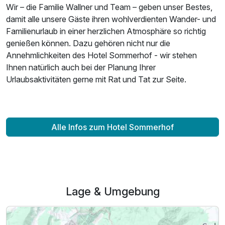
Ausstattung
Wir – die Familie Wallner und Team – geben unser Bestes,
damit alle unsere Gäste ihren wohlverdienten Wander- und
Familienurlaub in einer herzlichen Atmosphäre so richtig
Für 3 Tage
270,00 €
p.P. ab
genießen können. Dazu gehören nicht nur die
Annehmlichkeiten des Hotel Sommerhof - wir stehen
Ihnen natürlich auch bei der Planung Ihrer
Urlaubsaktivitäten gerne mit Rat und Tat zur Seite.
Juniorsuite Klassik
2 Erwachsene und 3 Kinder
Alle Infos zum Hotel Sommerhof
Lage & Umgebung