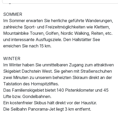
Liegestühlen zum Verweilen ein.
SOMMER
Im Sommer erwarten Sie herrliche geführte Wanderungen,
Familienzimmer
zahlreiche Sport- und Freizeitmöglichkeiten wie Klettern,
2 Erwachsene und 2 Kinder
Mountainbike Touren, Golfen, Nordic Walking, Reiten, etc.
und interessante Ausflugsziele. Den Hallstätter See
erreichen Sie nach 15 km.
WINTER
Im Winter haben Sie unmittelbaren Zugang zum attraktiven
Skigebiet Dachstein West. Sie gehen mit Straßenschuhen
zwei Minuten zu unserem beheizten Skiraum direkt an der
Talstation des Hornspitzliftes.
Das Familienskigebiet bietet 140 Pistenkilometer und 45
Lifte bzw. Gondelbahnen.
Ein kostenfreier Skibus hält direkt vor der Haustür.
Die Seilbahn Panorama-Jet liegt 3 km entfernt.