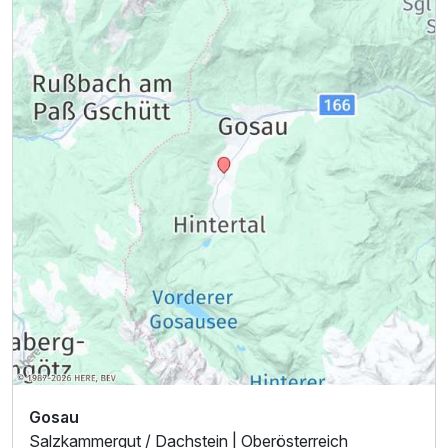
Ausstattung
Für 3 Tage
290,00 €
p.P. ab
Juniorsuite Standard
2 Erwachsene und 2 Kinder
Gosau
Salzkammergut / Dachstein | Oberösterreich