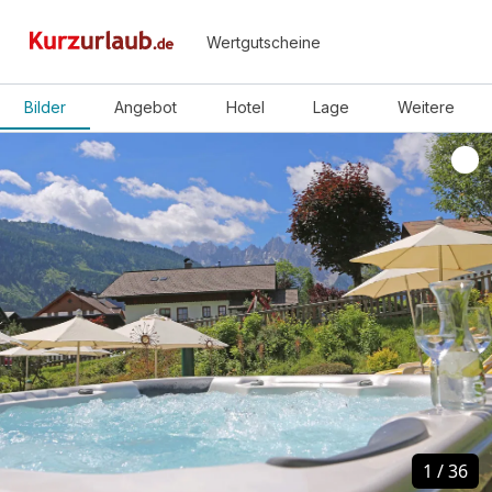
Wertgutscheine
Bilder
Angebot
Hotel
Lage
Weitere
1
1
/
/
36
36