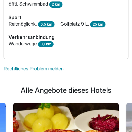
öfftl. Schwimmbad
2 km
Sport
Reitmöglichk.
Golfplatz 9 L.
0,5 km
25 km
Ausstattung
Verkehrsanbindung
Wanderwege
0,1 km
Zusatznächte
Für 4 Tage
238,90 €
p.P. ab
Rechtliches Problem melden
Alle Angebote dieses Hotels
Familienzimmer Premium
2 Erwachsene und 2 Kinder