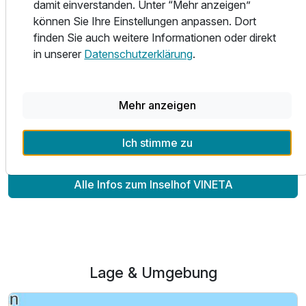
damit einverstanden. Unter “Mehr anzeigen”
können Sie Ihre Einstellungen anpassen. Dort
Herrlich entspannen kann man im Wellnessbereich mit Blick
finden Sie auch weitere Informationen oder direkt
auf das Achterwasser. Sie freuen sich auf eine Bio-Sauna,
in unserer
Datenschutzerklärung
.
Finnische Sauna und Infrarotkabinen. Anschließend
entspannen Sie im Whirlpool.
Wir freuen uns auf Ihren Besuch und heißen Sie herzlich
Mehr anzeigen
Willkommen
Ausstattung
Ich stimme zu
Zusatznächte
Alle Infos zum Inselhof VINETA
Für 4 Tage
211,90 €
p.P. ab
Lage & Umgebung
Doppelzimmer zur Einzelnutzung
1 Erwachsenen und 1 Kind