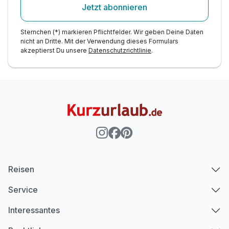
Jetzt abonnieren
Zusatznächte
Sternchen (*) markieren Pflichtfelder. Wir geben Deine Daten
Für 4 Tage
247,90 €
p.P. ab
nicht an Dritte. Mit der Verwendung dieses Formulars
akzeptierst Du unsere
Datenschutzrichtlinie
.
Reisen
Service
Interessantes