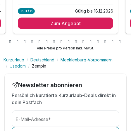
Juniorsuite/n
6
Gültig bis 18.12.2026
5,3 / 6
2 Erwachsene und 1 Kind
Zum Angebot
)
Alle Preise pro Person inkl. MwSt.
Kurzurlaub
Deutschland
Mecklenburg-Vorpommern
Usedom
Zempin
Newsletter abonnieren
Persönlich kuratierte Kurzurlaub-Deals direkt in
dein Postfach
Ausstattung
E-Mail-Adresse*