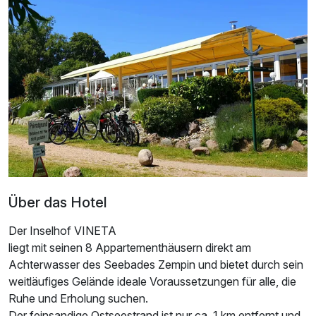
Doppelzimmer mit Terrasse
2 Erwachsene und 1 Kind
Über das Hotel
Der Inselhof VINETA
liegt mit seinen 8 Appartementhäusern direkt am
Achterwasser des Seebades Zempin und bietet durch sein
weitläufiges Gelände ideale Voraussetzungen für alle, die
Ruhe und Erholung suchen.
Ausstattung
Der feinsandige Ostseestrand ist nur ca. 1 km entfernt und