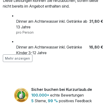
Diese Leistungen können Sie hinzubuchen, sofern diese
nicht bereits im Angebot enthalten sind.
Dinner am Achterwasser inkl. Getränke ab
31,80 €
13 Jahre
pro Person
Dinner am Achterwasser inkl. Getränke
16,80 €
KInder 3-12 Jahre
pro Person
Mehr anzeigen
Fußmassage (Padabhyanga)
40,00 €
pro Person (30 Minuten)
Sicher buchen bei Kurzurlaub.de
Ganzkörper-Ölmassage (Abhyanga)
92,00 €
100.000+
echte Bewertungen
pro Person (90 Minuten)
5
Sterne,
99 %
positives Feedback