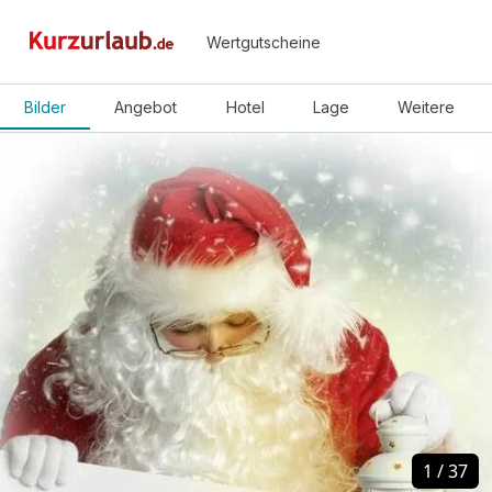
Wertgutscheine
Bilder
Angebot
Hotel
Lage
Weitere
1
1
/
/
37
37