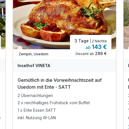
3 Tage
| 2 Nächte
143 €
ab
Wieder frei ab November
286 €
Gesamt ab
Zempin, Usedom
Inselhof VINETA
Ausstattung
Gemütlich in die Vorweihnachtszeit auf
Usedom mit Ente - SATT
2 Übernachtungen
Für 4 Tage
239,00 €
p.P. ab
2 x reichhaltiges Frühstück vom Buffet
1 x Ente Essen SATT
)
inkl. Nutzung W-LAN