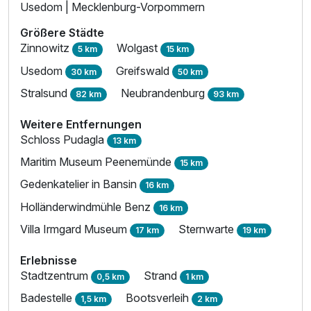
Usedom | Mecklenburg-Vorpommern
Für 4 Tage
288,40 €
p.P. ab
Größere Städte
Zinnowitz
Wolgast
5 km
15 km
Usedom
Greifswald
30 km
50 km
Stralsund
Neubrandenburg
82 km
93 km
Familienzimmer
Weitere Entfernungen
2 Erwachsene und 2 Kinder
Schloss Pudagla
13 km
Maritim Museum Peenemünde
15 km
Gedenkatelier in Bansin
16 km
Holländerwindmühle Benz
16 km
Villa Irmgard Museum
Sternwarte
17 km
19 km
Erlebnisse
Stadtzentrum
Strand
0,5 km
1 km
Badestelle
Bootsverleih
1,5 km
2 km