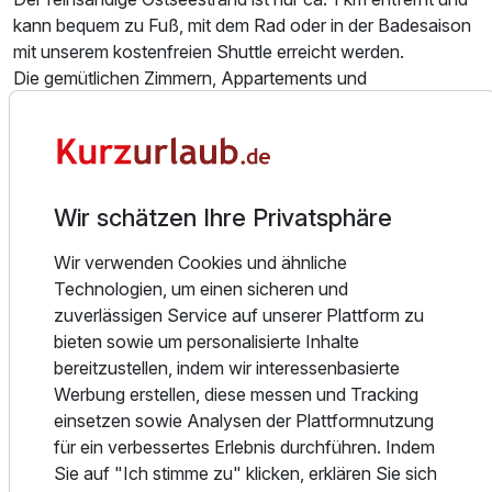
kann bequem zu Fuß, mit dem Rad oder in der Badesaison
mit unserem kostenfreien Shuttle erreicht werden.
Zusatznächte
Die gemütlichen Zimmern, Appartements und
Ferienwohnungen laden zum ganzjährigen Entspannen ein.
Für 4 Tage
223,90 €
p.P. ab
Alle Wohnungen verfügen über Dusche/ WC und TV.
Kulinarisch verwöhnen wir Sie in unserem beliebten
Ausflugsrestaurant, direkt am Achterwasser. Im Rahmen
Wir schätzen Ihre Privatsphäre
der Halbpension freuen Sie sich auf ein 3-Gang-
Doppelzimmer Standard
Wir verwenden Cookies und ähnliche
Auswahlmenü oder ein reichhaltiges Buffet am Abend.
2 Erwachsene
Technologien, um einen sicheren und
Natürlich genießen Sie ihr Dinner am Meer auch á la carte
zuverlässigen Service auf unserer Plattform zu
täglich ab 12.00 Uhr bei uns. Auch Zuckerschnuten
bieten sowie um personalisierte Inhalte
kommen bei unserem reichhaltigen Kuchen- und
bereitzustellen, indem wir interessenbasierte
Tortenbuffet am Nachmittag nicht zu kurz.
Werbung erstellen, diese messen und Tracking
einsetzen sowie Analysen der Plattformnutzung
Mit der VIP-Card zum Abendessen im Rahmen der
für ein verbessertes Erlebnis durchführen. Indem
Halbpension genießen Sie alkoholfreie Getränke, Bier und
Sie auf "Ich stimme zu" klicken, erklären Sie sich
Wein inklusive zum Abendessen.