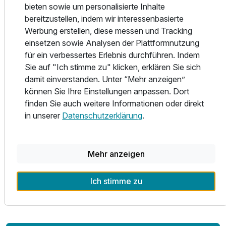
Das Superurlaub Hotel bietet Ihnen mit den verschiedenen
bieten sowie um personalisierte Inhalte
Einzel- und Doppelzimmer sowie neuen Appartements in
bereitzustellen, indem wir interessenbasierte
verschiedenen Kategorien eine ruhige Unterkunft an.
Werbung erstellen, diese messen und Tracking
Alle Zimmer sind ausgestattet mit Badezimmer mit
einsetzen sowie Analysen der Plattformnutzung
Dusche/WC und Schreibtisch, Hosenbügler, Föhn, Safe,
für ein verbessertes Erlebnis durchführen. Indem
Minibar, TV und Telefon.
Sie auf "Ich stimme zu" klicken, erklären Sie sich
Die Appartements verfügen zudem über eine kleine Küche.
damit einverstanden. Unter “Mehr anzeigen”
können Sie Ihre Einstellungen anpassen. Dort
Im Hotel steht ein Fitnessraum mit modernen Geräten für
finden Sie auch weitere Informationen oder direkt
ein optimales Cardio- und Krafttraining steht zur Verfügung.
in unserer
Datenschutzerklärung
.
Außerdem runden eine Sauna und Schwimmbad das
Programm zur Entspannung ab. Ein Solarium steht
ebenfalls zur Verfügung.
Mehr anzeigen
Dieses Hotel dient nur zu allgemeine Tests der Webseite
Ich stimme zu
und sollte nicht gebuchte werden!