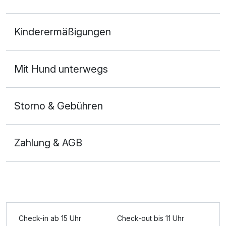
Doppelzimmer
Kinderermäßigungen
2 Erwachsene und 1 Kind
Ausstattung
Mit Hund unterwegs
Zusatznächte
Storno & Gebühren
Für 3 Tage
1,00 €
p.P. ab
Zahlung & AGB
Einzelzimmer
1 Erwachsenen und 1 Kind
Check-in ab 15 Uhr
Check-out bis 11 Uhr
Ausstattung