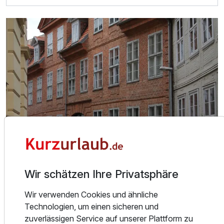
Zusatznächte
Für 3 Tage
310,00 €
p.P. ab
Wir schätzen Ihre Privatsphäre
Über das Hotel
Wir verwenden Cookies und ähnliche
Technologien, um einen sicheren und
Kurzurlaub.de Testhotel - bitte diese Hotel nicht buchen!
zuverlässigen Service auf unserer Plattform zu