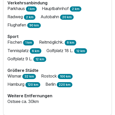
Verkehrsanbindung
Parkhaus
Hauptbahnhof
1 km
2 km
Radweg
Autobahn
2 km
20 km
Flughafen
90 km
Sport
Fischen
Reitmöglichk.
1 km
6 km
Tennisplatz
Golfplatz 18 L.
6 km
12 km
Golfplatz 9 L.
12 km
Größere Städte
Wismar
Rostock
32 km
100 km
Hamburg
Berlin
120 km
220 km
Weitere Entfernungen
Ostsee ca. 30km