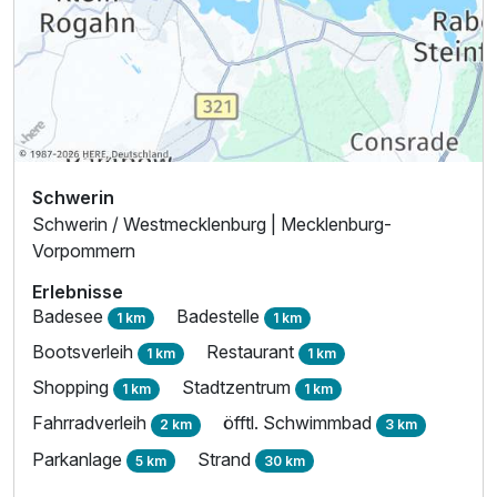
Schwerin
Schwerin / Westmecklenburg | Mecklenburg-
Vorpommern
Erlebnisse
Badesee
Badestelle
1 km
1 km
Bootsverleih
Restaurant
1 km
1 km
Shopping
Stadtzentrum
1 km
1 km
Fahrradverleih
öfftl. Schwimmbad
2 km
3 km
Parkanlage
Strand
5 km
30 km