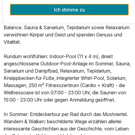
Über dem Sprungbecken thront der 10-Meter-Turm und
Ich stimme zu
Wagemutige springen hier ins erfrischende Nass. In die
Welt der Entspannung, sich verlieren in einer Oase der
Balance. Sauna & Sanarium, Tepidarium sowie Relaxarium
verwöhnen Körper und Geist und spenden Genuss und
Vitalität.
Rundum wohlfühlen: Indoor-Pool (11 x 4 m), direkt
angeschlossene Outdoor-Pool-Anlage im Sommer, Sauna,
Sanarium und Dampfbad, Relaxarium, Tepidarium,
Kneippbecken für Füße, integrierter Whirl-Pool, Solarium,
Massagen, 250 m² Fitnesszentrum (Cardio + Kraft) - die
Wellnessoase ist von 07:00 - 23:00 Uhr, die Saunen von
15:00 - 23:00 Uhr oder gegen Anmeldung geöffnet.
In Sommer: Entdeckertour per Rad durch das Mostviertel.
Wandern & Walken: beschilderte Wege erzählen allerlei
interessante Geschichten aus der Geschichte, vom Leben