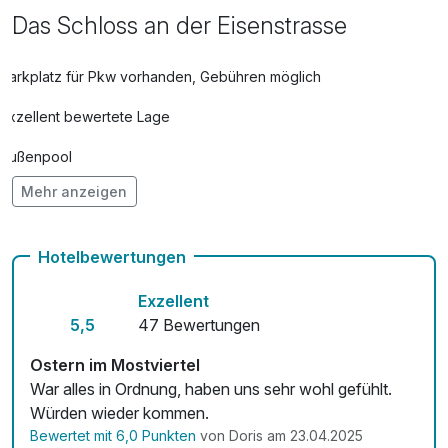
Das Schloss an der Eisenstrasse
Obstkorb
8,00 €
pro Zimmer
Parkplatz für Pkw vorhanden, Gebühren möglich
Exzellent bewertete Lage
Teilkörpermassage
48,00 €
pro Person (25 Minuten)
Außenpool
Mehr anzeigen
Vielseitiger Wellnessbereich
Hunde im Hotel erlaubt für 24,00 € pro Person / Nacht
Hotelbewertungen
Auch vegetarische Speisen
Exzellent
Fitnessgeräte stehen bereit
5,5
47 Bewertungen
Kostenloses W-LAN
Ostern im Mostviertel
War alles in Ordnung, haben uns sehr wohl gefühlt.
Zimmerservice verfügbar
Würden wieder kommen.
Bewertet mit 6,0 Punkten
von Doris am 23.04.2025
Mit Hotelbar