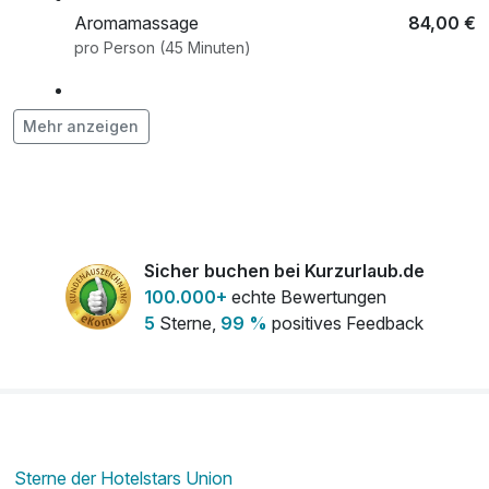
Aromamassage
84,00 €
pro Person (45 Minuten)
Candle Light Dinner
62,00 €
Mehr anzeigen
pro Person
E-Bike
25,00 €
pro Tag
Sicher buchen bei Kurzurlaub.de
100.000+
echte Bewertungen
Fußreflexzonenmassage
92,00 €
5
Sterne,
99 %
positives Feedback
pro Aufenthalt (45 Minuten)
Honigmassage
86,00 €
pro Person (45 Minuten)
Hund
24,00 €
Sterne der Hotelstars Union
pro Nacht