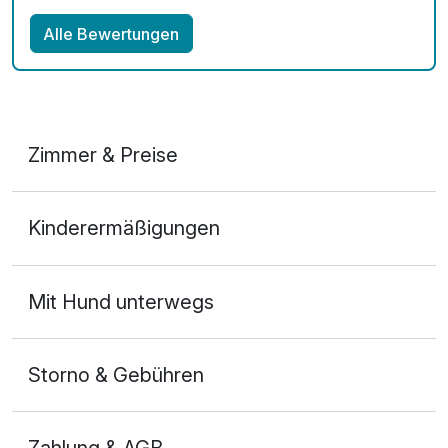
Alle Bewertungen
Zimmer & Preise
Doppelzimmer Deluxe
Kinderermäßigungen
2 Erwachsene und 2 Kinder
Mit Hund unterwegs
Storno & Gebühren