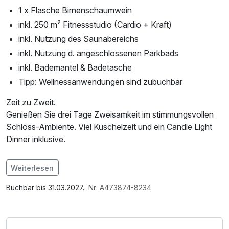
1 x Flasche Birnenschaumwein
inkl. 250 m² Fitnessstudio (Cardio + Kraft)
inkl. Nutzung des Saunabereichs
inkl. Nutzung d. angeschlossenen Parkbads
inkl. Bademantel & Badetasche
Tipp: Wellnessanwendungen sind zubuchbar
Zeit zu Zweit.
Genießen Sie drei Tage Zweisamkeit im stimmungsvollen
Schloss-Ambiente. Viel Kuschelzeit und ein Candle Light
Dinner inklusive.
Im Angebot enthalten
Weiterlesen
Saunabenutzung, Saunatuch, Leihbademantel, Nutzung
des Fitnessbereichs, Nutzung des Wellnessbereichs, W-
Buchbar bis 31.03.2027.
Nr: A473874-8234
LAN Nutzung / Internetnutzung, Badetasche mit
Bademantel und -tücher