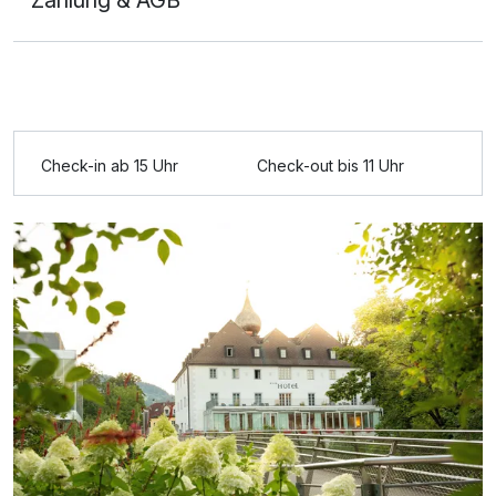
Zahlung & AGB
Ausstattung
Check-in ab 15 Uhr
Check-out bis 11 Uhr
Zusatznächte
Für 3 Tage
410,00 €
p.P. ab
Einzelzimmer Deluxe
1 Erwachsenen und 1 Kind
Ausstattung