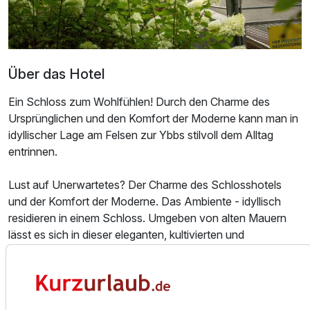
Zusatznächte
Für 3 Tage
0,00 €
p.P. ab
Über das Hotel
Ein Schloss zum Wohlfühlen! Durch den Charme des
Ursprünglichen und den Komfort der Moderne kann man in
idyllischer Lage am Felsen zur Ybbs stilvoll dem Alltag
entrinnen.
Lust auf Unerwartetes? Der Charme des Schlosshotels
und der Komfort der Moderne. Das Ambiente - idyllisch
residieren in einem Schloss. Umgeben von alten Mauern
lässt es sich in dieser eleganten, kultivierten und
funktionellen Umgebung herrlich entspannen.
Genießen Sie historische Schlossatmosphäre und
modernen Komfort. Unsere romantischen Schloss-Suiten