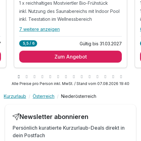
1 x reichhaltiges Mostviertler Bio-Frühstück
inkl. Nutzung des Saunabereichs mit Indoor Pool
inkl. Teestation im Wellnessbereich
7 weitere anzeigen
Alle Inklusivleistungen
11 enthalten
7
Gültig bis 31.03.2027
5,5 / 6
1 x Übernachtung im ****-Zimmer
Zum Angebot
1 x reichhaltiges Mostviertler Bio-Frühstück
inkl. Nutzung des Saunabereichs mit Indoor Pool
inkl. Teestation im Wellnessbereich
inkl. Nutzung des 250 m² Fitnessstudios
Alle Preise pro Person inkl. MwSt. / Stand vom 07.08.2026 19:40
inkl. Bademantel, Slipper & Saunatuch
Kurzurlaub
Österreich
Niederösterreich
inkl. WLAN & Sat-TV auf Ihrem Zimmer
inkl. Nutzung des Erlebnis-Parkbads im Sommer
Tipp: 4-Gang Wahlmenü mit Salatbuffet
Newsletter abonnieren
zubuchbar
Persönlich kuratierte Kurzurlaub-Deals direkt in
Tipp: Wellnessanwendungen sind zubuchbar
dein Postfach
Tipp: Das Mostviertel mit dem Rad erkunden