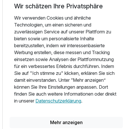
und modernen Ybbs-Zimmer bieten Ihnen alles, was Sie für
Wir schätzen Ihre Privatsphäre
einen entspannten Urlaub brauchen – vom romantischen
Himmelbett bis zum kostenlosen WLAN Anschluss - Ybbs-
Wir verwenden Cookies und ähnliche
Panorama inklusive.
Technologien, um einen sicheren und
zuverlässigen Service auf unserer Plattform zu
Schlemmen im Schlossrestaurant: Erlesen und trotzdem
bieten sowie um personalisierte Inhalte
gemütlich – das ist unser Schlossrestaurant hoch über dem
bereitzustellen, indem wir interessenbasierte
Ufer der Ybbs. Unsere Köche verwöhnen Sie mit
Werbung erstellen, diese messen und Tracking
regionalen und internationalen Köstlichkeiten. Wählen Sie
einsetzen sowie Analysen der Plattformnutzung
dazu einen edlen Tropfen oder feinen Most aus unserer
für ein verbessertes Erlebnis durchführen. Indem
umfangreichen Weinkarte. Bei Schönwetter erwartet Sie
Sie auf "Ich stimme zu" klicken, erklären Sie sich
auf der stimmungsvoll beleuchteten Schlossterrasse eine
damit einverstanden. Unter “Mehr anzeigen”
ganz besondere Dinner-Atmosphäre.
können Sie Ihre Einstellungen anpassen. Dort
finden Sie auch weitere Informationen oder direkt
Genießen Sie unser großzügiges Erlebnisparkbad. Auf
in unserer
Datenschutzerklärung
.
10.000 m² bietet sich Ihnen ein Erlebnisraum für Groß und
Klein. Die große Rutsche befördert begeisterte Kinder und
Wasserfans nach 62 Metern hinein ins Wasser. Im
Mehr anzeigen
Sportbecken ziehen die Ausdauerschwimmer ihre Bahnen.