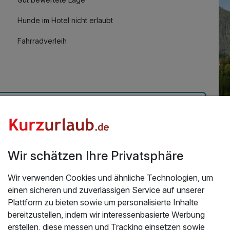
Hunde im Hotel nicht erlaubt
Fahrradverleih
Mit Hotelbar
Üb
te inkl. Massage
Wir schätzen Ihre Privatsphäre
. Genau so wie es beschrieben wurde, Perfekt. Haben
IH
onnten wir nichts bewerten. Waren nur zum Wellnessen
Wir verwenden Cookies und ähnliche Technologien, um
In
 zu Sport und Freizeitangebote machen. Wer wenig
einen sicheren und zuverlässigen Service auf unserer
n dieses Hotel, kann es nur empfehlen. Im Sommer ist
Plattform zu bieten sowie um personalisierte Inhalte
Da
bereitzustellen, indem wir interessenbasierte Werbung
auf
12.2024
erstellen, diese messen und Tracking einsetzen sowie
de