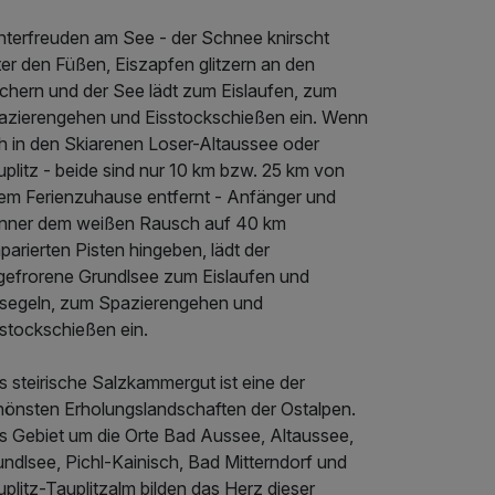
nterfreuden am See - der Schnee knirscht
er den Füßen, Eiszapfen glitzern an den
chern und der See lädt zum Eislaufen, zum
azierengehen und Eisstockschießen ein. Wenn
ch in den Skiarenen Loser-Altaussee oder
plitz - beide sind nur 10 km bzw. 25 km von
rem Ferienzuhause entfernt - Anfänger und
nner dem weißen Rausch auf 40 km
parierten Pisten hingeben, lädt der
gefrorene Grundlsee zum Eislaufen und
ssegeln, zum Spazierengehen und
sstockschießen ein.
 steirische Salzkammergut ist eine der
hönsten Erholungslandschaften der Ostalpen.
s Gebiet um die Orte Bad Aussee, Altaussee,
ndlsee, Pichl-Kainisch, Bad Mitterndorf und
plitz-Tauplitzalm bilden das Herz dieser