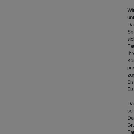
Wi
unt
Dä
Sp
si
Tau
Ih
Kö
prä
zu
Ei
Ei
Das
sc
Da
309,00 €
p.P. ab
Gru
Tau