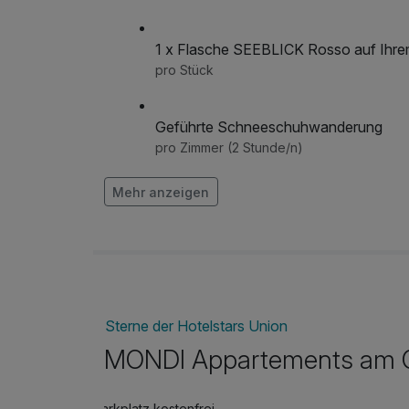
1 x Flasche SEEBLICK Rosso auf Ihr
pro Stück
Geführte Schneeschuhwanderung
pro Zimmer (2 Stunde/n)
Mehr anzeigen
Grundlseer Aromaöl-Massage
pro Person (50 Minuten)
Yoga Einzeltraining
pro Stück (60 Minuten)
Sterne der Hotelstars Union
MONDI Appartements am 
Parkplatz kostenfrei