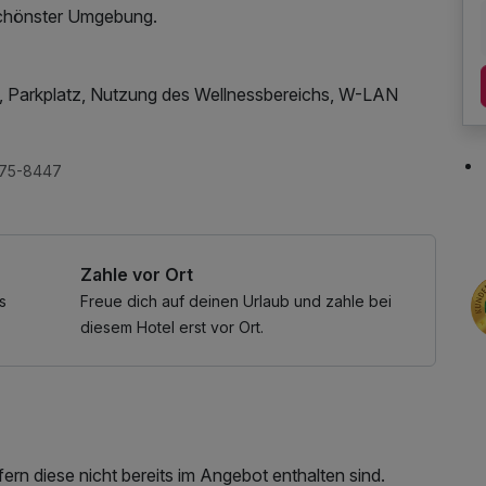
schönster Umgebung.
 Parkplatz, Nutzung des Wellnessbereichs, W-LAN
ng Wellnessbereich nach check out, Badetasche mit
975-8447
Zahle vor Ort
s
Freue dich auf deinen Urlaub und zahle bei
diesem Hotel erst vor Ort.
rn diese nicht bereits im Angebot enthalten sind.