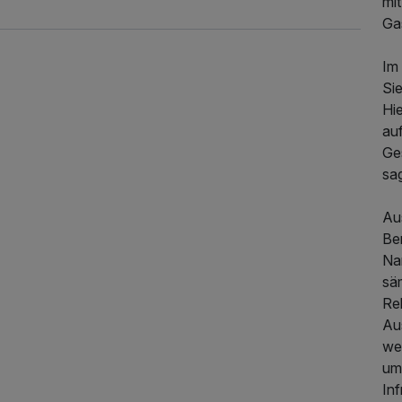
mi
Ga
Im
Si
Hi
au
Ge
sa
349,00 €
p.P. ab
Au
Be
Na
sä
Re
Au
wei
um
Inf