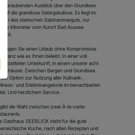
emberaubenden Ausblick über den Grundlsee
 auf die grandiose Gebirgskulisse. Es liegt im
rzen des steirischen Salzkammerguts, nur
nige Kilometer vom Kurort Bad Aussee
fernt.
rbringen Sie einen Urlaub ohne Kompromisse.
i. Ganz wie es Ihnen beliebt. In einer voll
gestatteten Unterkunft, in einem unserer acht
benhäuser. Zwischen Bergen und Grundlsee.
 der Option zur Nutzung aller Kulinarik-,
llness- und Erlebnisangebote im benachbarten
tel. Und herzlichem Service.
 gibt die Wahl zwischen zwei À-la-carte-
staurants.
s Gasthaus SEEBLICK steht für die gute
terreichische Küche, nach alten Rezepten und