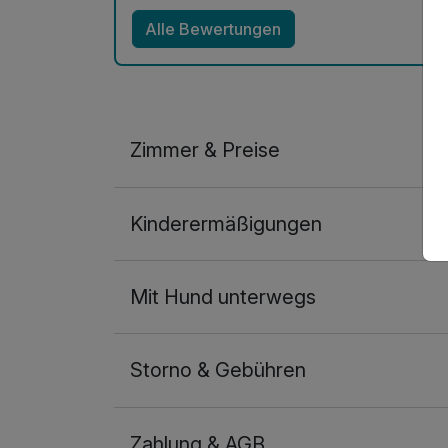
Alle Bewertungen
Zimmer & Preise
Doppelzimmer Seeseite
Kinderermäßigungen
2 Erwachsene und 1 Kind
Mit Hund unterwegs
Storno & Gebühren
Zahlung & AGB