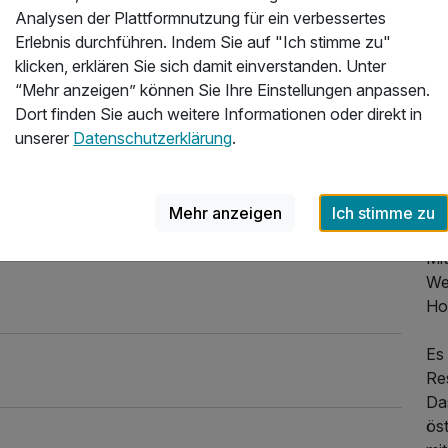
Analysen der Plattformnutzung für ein verbessertes
at
Erlebnis durchführen. Indem Sie auf "Ich stimme zu"
und
klicken, erklären Sie sich damit einverstanden. Unter
He
“Mehr anzeigen” können Sie Ihre Einstellungen anpassen.
we
Dort finden Sie auch weitere Informationen oder direkt in
ent
unserer
Datenschutzerklärung
.
Ve
Fre
aus
Mehr anzeigen
Ich stimme zu
Ne
Mit
We
Ho
Es
Re
Da
ös