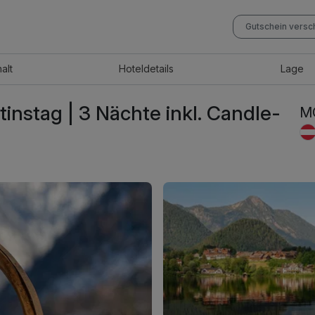
Gutschein vers
halt
Hotel
details
Lage
nstag | 3 Nächte inkl. Candle-
MO