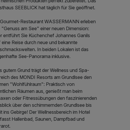
t heimischen Produkten perfekt zubereitet. Das
sthaus SEEBLICK hat täglich für Sie geöffnet.
 Gourmet-Restaurant WASSERMANN erleben
e "Genuss am See" einer neuen Dimension:
er entführt Sie Küchenchef Johannes Ganils
f eine Reise durch neue und bekannte
schmackswelten. In beiden Lokalen ist das
genhafte See-Panorama inklusive.
s gutem Grund trägt der Wellness und Spa-
reich des MONDI Resorts am Grundlsee den
men "Wohlfühlraum": Praktisch von
mtlichen Räumen aus, genießt man beim
laxen oder Fitnessübungen den faszinierenden
sblick über den schimmernden Grundlsee bis
t ins Gebirge! Der Wellnessbereich im Hotel
fasst Hallenbad, Saunen, Dampfbad und
rarot.