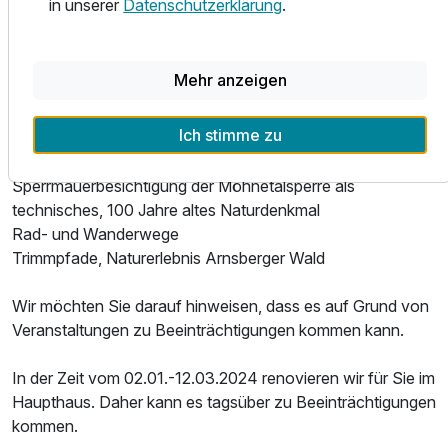
in unserer
Datenschutzerklärung
.
Indoor-Kartban ( 15 km )
Kunst und Kultur, Galerien und Künstlerwerkstätten in der
Umgebung
Mehr anzeigen
Fachkundige Führungen oder gemütlicher Einkaufsbummel
durch die historische Hansestadt Soest ( 4 km )
Ich stimme zu
Rundfahrt auf dem Möhnesee mit dem Katamaran (bis zu
600 Personen)
Sperrmauerbesichtigung der Möhnetalsperre als
technisches, 100 Jahre altes Naturdenkmal
Rad- und Wanderwege
Trimmpfade, Naturerlebnis Arnsberger Wald
Wir möchten Sie darauf hinweisen, dass es auf Grund von
Veranstaltungen zu Beeinträchtigungen kommen kann.
In der Zeit vom 02.01.-12.03.2024 renovieren wir für Sie im
Haupthaus. Daher kann es tagsüber zu Beeinträchtigungen
kommen.