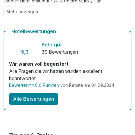
Hunde im Hotel erlaubt für 20,00 € pro Stück / Tag
Mehr anzeigen
Auch vegetarische Speisen
Fahrradverleih
Hotelbewertungen
Kostenloses W-LAN
Sehr gut
Zimmerservice verfügbar
5,3
39 Bewertungen
Wir waren voll begeistert
Alle Fragen die wir hatten wurden excellent
beantwortet
Bewertet mit 6,0 Punkten
von Renate am 04.09.2024
Alle Bewertungen