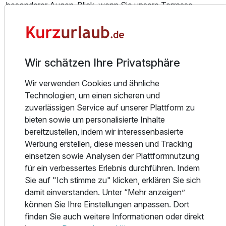
besonderer Augen-Blick, wenn Sie unsere Terrasse
betreten. Der See liegt Ihnen zu Füßen, aus dem alten
Baumbestand rund um die weite Wiese und unsere
Terrasse zwitschert es fröhlich, es ist still und friedlich und
einfach traumhaft schön. Schon dieser eine Moment
Wir schätzen Ihre Privatsphäre
blendet alles Andere aus und lässt Staunen und einmal tief
durchatmen.
Wir verwenden Cookies und ähnliche
Technologien, um einen sicheren und
zuverlässigen Service auf unserer Plattform zu
Möglichkeiten rund um das Hotel Haus Delecke, das haben
bieten sowie um personalisierte Inhalte
wir zu bieten:
bereitzustellen, indem wir interessenbasierte
Werbung erstellen, diese messen und Tracking
Hoteleigener Zugang am See
einsetzen sowie Analysen der Plattformnutzung
2 Golfplätze (5 km und 12 km entfernt)
für ein verbessertes Erlebnis durchführen. Indem
Surf-und Segelschulen am See
Sie auf "Ich stimme zu" klicken, erklären Sie sich
Angeln am/auf dem See
damit einverstanden. Unter “Mehr anzeigen”
Erlebnisbad inkl. 5-Sterne-Sauna ( 8 km )
können Sie Ihre Einstellungen anpassen. Dort
Thermalbad mit großer Sauna ( 16 km )
finden Sie auch weitere Informationen oder direkt
Eissporthalle ( 9 km )