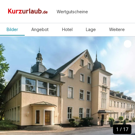
Wertgutscheine
Bilder
Angebot
Hotel
Lage
Weitere
1
1
/
/
17
17