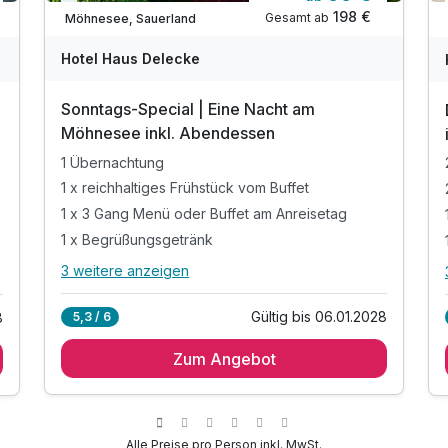
Immer verfügbar
198 €
Gesamt ab
Möhnesee, Sauerland
Hotel Haus Delecke
Sonntags-Special | Eine Nacht am
Möhnesee inkl. Abendessen
1 Übernachtung
1 x reichhaltiges Frühstück vom Buffet
1 x 3 Gang Menü oder Buffet am Anreisetag
1 x Begrüßungsgetränk
3 weitere anzeigen
Alle Inklusivleistungen
7 enthalten
Gültig bis 06.01.2028
5,3 / 6
8
1 Übernachtung
Zum Angebot
1 x reichhaltiges Frühstück vom Buffet
1 x 3 Gang Menü oder Buffet am Anreisetag
1 x Begrüßungsgetränk
1 x Flasche Wasser bei Anreise im Zimmer
Alle Preise pro Person inkl. MwSt.