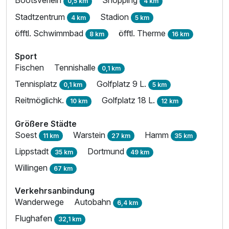
Bootsverleih
Shopping
0,5 km
4 km
Stadtzentrum
Stadion
4 km
5 km
öfftl. Schwimmbad
öfftl. Therme
8 km
16 km
Sport
Fischen
Tennishalle
0,1 km
Tennisplatz
Golfplatz 9 L.
0,1 km
5 km
Reitmöglichk.
Golfplatz 18 L.
10 km
12 km
Größere Städte
Soest
Warstein
Hamm
11 km
27 km
35 km
Lippstadt
Dortmund
35 km
49 km
Willingen
67 km
Verkehrsanbindung
Wanderwege
Autobahn
6,4 km
Flughafen
32,1 km