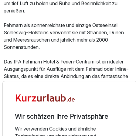
um tief Luft zu holen und Ruhe und Besinnlichkeit zu
genießen.
Fehmarn als sonnenreichste und einzige Ostseeinsel
Schleswig-Holsteins verwöhnt sie mit Stränden, Dünen
und Meeresrauschen und jährlich mehr als 2000
Sonnenstunden.
Das IFA Fehmarn Hotel & Ferien-Centrum ist ein idealer
Ausgangspunkt für Ausflüge mit dem Fahrrad oder Inline-
Skates, da es eine direkte Anbindung an das fantastische
Radwege-Netz der Insel hat. Die vielen kleinen und urigen
Dörfer der Insel laden zum Erkunden und Entdecken ein.
Die historische Innenstadt der Inselmetropole Burg mit den
vielen Boutiken, Cafés und Läden machen Lust zum
Shoppen und Stöbern.
Wir schätzen Ihre Privatsphäre
Auch ist die Insel ein toller Ausgangspunkt für eine Tour zu
Wir verwenden Cookies und ähnliche
dem Nachbarland Dänemark und der traumhaften Stadt
Technologien, um einen sicheren und