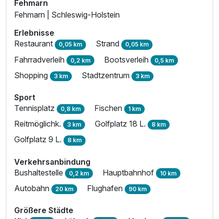
Fehmarn
Fehmarn | Schleswig-Holstein
Erlebnisse
Restaurant
Strand
0,05 km
0,05 km
Fahrradverleih
Bootsverleih
0,2 km
0,5 km
Shopping
Stadtzentrum
3 km
3 km
Sport
Tennisplatz
Fischen
0,8 km
1 km
Reitmöglichk.
Golfplatz 18 L.
3 km
8 km
Golfplatz 9 L.
8 km
Verkehrsanbindung
Bushaltestelle
Hauptbahnhof
0,2 km
10 km
Autobahn
Flughafen
20 km
90 km
Größere Städte