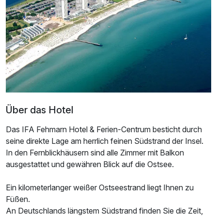
Über das Hotel
Das IFA Fehmarn Hotel & Ferien-Centrum besticht durch
Ausstattung
seine direkte Lage am herrlich feinen Südstrand der Insel.
In den Fernblickhäusern sind alle Zimmer mit Balkon
Für 3 Tage
80,00 €
p.P. ab
ausgestattet und gewähren Blick auf die Ostsee.
Ein kilometerlanger weißer Ostseestrand liegt Ihnen zu
Füßen.
An Deutschlands längstem Südstrand finden Sie die Zeit,