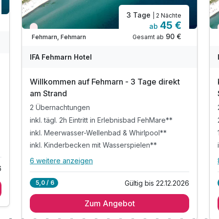
3 Tage
| 2 Nächte
45 €
ab
Wieder frei ab September
90 €
Gesamt ab
Fehmarn, Fehmarn
IFA Fehmarn Hotel
Willkommen auf Fehmarn - 3 Tage direkt
am Strand
2 Übernachtungen
inkl. tägl. 2h Eintritt in Erlebnisbad FehMare**
inkl. Meerwasser-Wellenbad & Whirlpool**
inkl. Kinderbecken mit Wasserspielen**
6 weitere anzeigen
Alle Inklusivleistungen
10 enthalten
6
Gültig bis 22.12.2026
5,0 / 6
2 Übernachtungen
Zum Angebot
inkl. tägl. 2h Eintritt in Erlebnisbad FehMare**
inkl. Meerwasser-Wellenbad & Whirlpool**