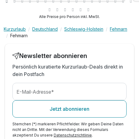
inkl. Kinderbecken mit Wasserspielen**
inkl. Ruheraum mit knisterndem Kamin**
Alle Preise pro Person inkl. MwSt.
inkl. Bettwäsche & Handtücher
Kurzurlaub
Deutschland
Schleswig-Holstein
Fehmarn
inkl. Strom & Wasser
Fehmarn
inkl. Endreinigung
inkl. Parkplatz im Winter
inkl. Nutzung W-Lan
Newsletter abonnieren
Persönlich kuratierte Kurzurlaub-Deals direkt in
dein Postfach
E-Mail-Adresse*
Jetzt abonnieren
Sternchen (*) markieren Pflichtfelder. Wir geben Deine Daten
nicht an Dritte. Mit der Verwendung dieses Formulars
akzeptierst Du unsere
Datenschutzrichtlinie
.