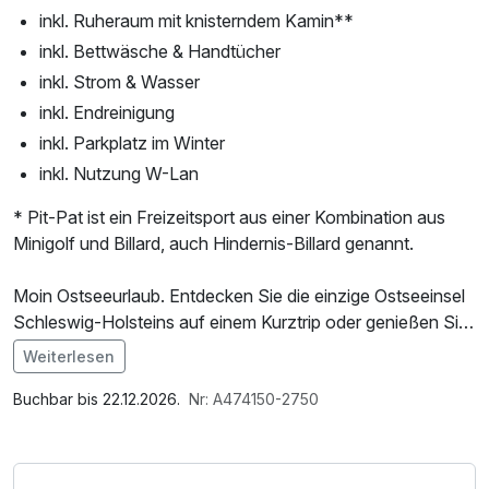
inkl. Ruheraum mit knisterndem Kamin**
inkl. Bettwäsche & Handtücher
inkl. Strom & Wasser
inkl. Endreinigung
inkl. Parkplatz im Winter
inkl. Nutzung W-Lan
* Pit-Pat ist ein Freizeitsport aus einer Kombination aus
Minigolf und Billard, auch Hindernis-Billard genannt.
Moin Ostseeurlaub. Entdecken Sie die einzige Ostseeinsel
Schleswig-Holsteins auf einem Kurztrip oder genießen Sie
eine längere Auszeit an der Waterkant. Buchen Sie jetzt
Weiterlesen
Ihren Platz am Meer – wir freuen uns auf Sie!
Im Angebot enthalten
1 Flasche Mineralwasser
Buchbar bis 22.12.2026.
Nr: A474150-2750
Tür auf, Inselduft hereinspaziert. So kann jeder Urlaubstag
auf Fehmarn beginnen? Absolut! Unsere Zimmer und
Ferienwohnungen mit Balkon lassen das Urlauberherz