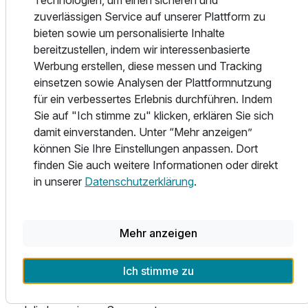
Kopenhagen.
zuverlässigen Service auf unserer Plattform zu
bieten sowie um personalisierte Inhalte
Natürlich steht das IFA Fehmarn Hotel & Ferien-Centrum
bereitzustellen, indem wir interessenbasierte
mit all seinen Facetten für einen erlebnisreichen und
Werbung erstellen, diese messen und Tracking
gleichzeitig entspannten Urlaub. Genießen sie die
einsetzen sowie Analysen der Plattformnutzung
gastronomische Vielfalt der unterschiedlichen Restaurants
für ein verbessertes Erlebnis durchführen. Indem
oder lassen sie sich im "Studio am Strande" von
Sie auf "Ich stimme zu" klicken, erklären Sie sich
ausgebildeten Mitarbeitern mit einer Massage inkl. warmen
damit einverstanden. Unter “Mehr anzeigen”
Ölen oder einer pflegenden Gesichtsbehandlung
können Sie Ihre Einstellungen anpassen. Dort
verwöhnen.
finden Sie auch weitere Informationen oder direkt
in unserer
Datenschutzerklärung
.
Direkt hinter der Ostseedüne finden Sie unser exklusives
Haus „Vitamar“. Haus Vitamar - IFA Fehmarn Hotel und
Ferien-Centrum. Nur durch den Strandaufgang von
Mehr anzeigen
unserem „Vitarium“ getrennt, haben Sie hier die
Möglichkeit, unsere großzügigen Ferienwohnungen zu
Ich stimme zu
genießen. Sie können, ohne das Haus zu verlassen, das
exklusive Panorama-Schwimmbad, den Fitnessbereich