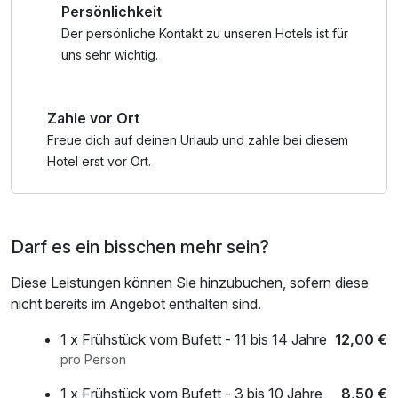
Persönlichkeit
höher schlagen. Besonders aus dem 14. Stock ist der
Ostseeblick traumhaft schön.
Der persönliche Kontakt zu unseren Hotels ist für
uns sehr wichtig.
** Das Erlebnisbad FehMare hat immer im Januar und
Februar (bis voraussichtlich 18.02.) wegen
Zahle vor Ort
Revisionsarbeiten geschlossen.
Während der Revision bieten wir alternativ die Nutzung
Freue dich auf deinen Urlaub und zahle bei diesem
unseres hauseigenen Schwimmbades an, welches sich im
Hotel erst vor Ort.
Haus "Vitamar" befindet. Hier gibt es dann keine zeitliche
Begrenzung, Sie können es somit länger als 2 Stunden
nutzen und zusätzlich ist von 17:00 - 21:00 Uhr hier auch
Darf es ein bisschen mehr sein?
die Sauna nutzbar. Vielen Dank für Ihr Verständnis.
Diese Leistungen können Sie hinzubuchen, sofern diese
nicht bereits im Angebot enthalten sind.
1 x Frühstück vom Bufett - 11 bis 14 Jahre
12,00 €
pro Person
1 x Frühstück vom Bufett - 3 bis 10 Jahre
8,50 €