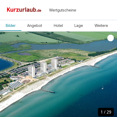
Wertgutscheine
Bilder
Angebot
Hotel
Lage
Weitere
1
1
/
/
29
29