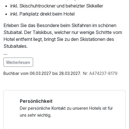
inkl. Skischuhtrockner und beheizter Skikeller
inkl. Parkplatz direkt beim Hotel
Erleben Sie das Besondere beim Skifahren im schönen
Stubaital. Der Talskibus, welcher nur wenige Schritte vom
Hotel entfernt liegt, bringt Sie zu den Skistationen des
Stubaitales.
Langlaufloipen, Winterwanderwege, Eislaufplätze und
Weiterlesen
Curling Einrichtungen machen Ihren Frühjahrsaufenthalt zu
Im Angebot enthalten
einem besonderen Erlebnis.
Saunabenutzung, Saunatuch, Parkplatz, Nutzung des
Buchbar vom 06.03.2027 bis 28.03.2027.
Nr: A474237-8179
Wellnessbereichs, W-LAN Nutzung / Internetnutzung
Persönlichkeit
Der persönliche Kontakt zu unseren Hotels ist für
uns sehr wichtig.