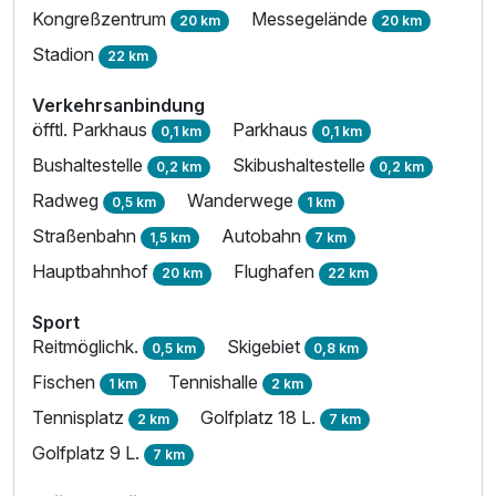
Kongreßzentrum
Messegelände
20 km
20 km
Stadion
22 km
Verkehrsanbindung
öfftl. Parkhaus
Parkhaus
0,1 km
0,1 km
Bushaltestelle
Skibushaltestelle
0,2 km
0,2 km
Radweg
Wanderwege
0,5 km
1 km
Straßenbahn
Autobahn
1,5 km
7 km
Hauptbahnhof
Flughafen
20 km
22 km
Sport
Reitmöglichk.
Skigebiet
0,5 km
0,8 km
Fischen
Tennishalle
1 km
2 km
Tennisplatz
Golfplatz 18 L.
2 km
7 km
Golfplatz 9 L.
7 km