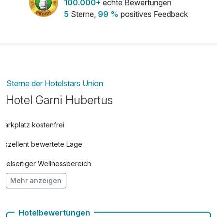
100.000+
echte Bewertungen
5
Sterne,
99 %
positives Feedback
Sterne der Hotelstars Union
Hotel Garni Hubertus
Parkplatz kostenfrei
Exzellent bewertete Lage
Vielseitiger Wellnessbereich
Mehr anzeigen
Hunde im Hotel nicht erlaubt
Fahrradverleih
Hotelbewertungen