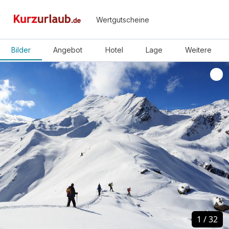
Wertgutscheine
Bilder
Angebot
Hotel
Lage
Weitere
1
1
/
/
32
32