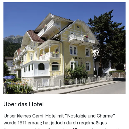
Ausstattung
Zusatznächte
Für 8 Tage
700,00 €
p.P. ab
Einzelzimmer
1 Erwachsenen
Über das Hotel
Unser kleines Garni-Hotel mit "Nostalgie und Charme"
wurde 1911 erbaut; hat jedoch durch regelmäßiges