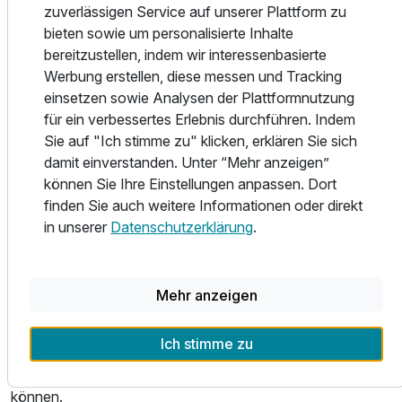
Für 8 Tage
800,00 €
p.P. ab
schaffen eine besonders heimelige Atmosphäre und lassen
zuverlässigen Service auf unserer Plattform zu
Sie unser „Hubertus“ in unvergesslicher Erinnerung
bieten sowie um personalisierte Inhalte
behalten.
bereitzustellen, indem wir interessenbasierte
Werbung erstellen, diese messen und Tracking
Montainbiking, Wandern, Klettern, Reiten, Tennis- &
einsetzen sowie Analysen der Plattformnutzung
Squash, Schwimmen, Paragleiten, Raften,...
für ein verbessertes Erlebnis durchführen. Indem
Skifahren, Carven, Snowboarden, Eislaufen,
Sie auf "Ich stimme zu" klicken, erklären Sie sich
Winterwandern, Rodeln, Langlaufen oder einfach nur
damit einverstanden. Unter “Mehr anzeigen”
relaxen und die wunderbare Natur erleben - all dies können
können Sie Ihre Einstellungen anpassen. Dort
Sie bei uns genießen.
finden Sie auch weitere Informationen oder direkt
in unserer
Datenschutzerklärung
.
Lernen Sie die überwältigende Tiroler Bergwelt kennen.
Es erwartet Sie ein abwechslungsreiches
Wochenprogramm des Tales mit geführten Wanderungen,
Mehr anzeigen
Konzerten (Juli/August), Klettertouren, Ortsführungen,
Sommerrodelbahn, und, und, und,...
Ich stimme zu
Bitte um Beachtung, dass wir keine Haustiere aufnehmen
können.