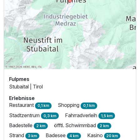
Fulpmes
Stubaital | Tirol
Erlebnisse
Restaurant
Shopping
0,1 km
0,1 km
Stadtzentrum
Fahrradverleih
0,3 km
1,5 km
Badestelle
öfftl. Schwimmbad
2 km
2 km
Strand
Badesee
Kasino
3 km
4 km
20 km