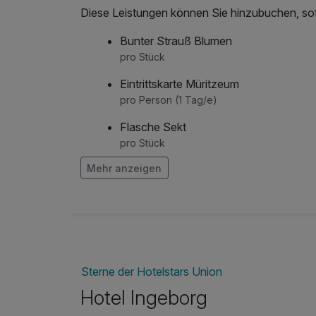
Diese Leistungen können Sie hinzubuchen, sofe
Bunter Strauß Blumen
pro Stück
Eintrittskarte Müritzeum
pro Person (1 Tag/e)
Flasche Sekt
pro Stück
Mehr anzeigen
Leihfahrrad
pro Person (1 Tag/e)
Lunchpaket
pro Person (1 Tag/e)
Obstkorb
Sterne der Hotelstars Union
pro Zimmer
Hotel Ingeborg
Strauß rote Rosen
pro Stück