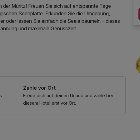
n der Müritz! Freuen Sie sich auf entspannte Tage
rgischen Seenplatte. Erkunden Sie die Umgebung,
 oder lassen Sie einfach die Seele baumeln – dieses
tspannung und maximale Genusszeit.
kehr) Die Fahrten sind saisonabhängig und finden nur in
utzung / Internetnutzung
Zahle vor Ort
s
Freue dich auf deinen Urlaub und zahle bei
diesem Hotel erst vor Ort.