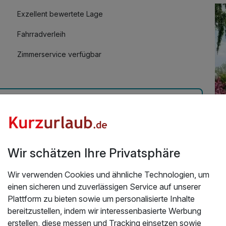
Exzellent bewertete Lage
5,00 €
Fahrradverleih
Zimmerservice verfügbar
Wir schätzen Ihre Privatsphäre
Üb
ndum unseren Erwartungen entsprochen.
2026
Wir verwenden Cookies und ähnliche Technologien, um
Da
einen sicheren und zuverlässigen Service auf unserer
un
Plattform zu bieten sowie um personalisierte Inhalte
bereitzustellen, indem wir interessenbasierte Werbung
Wi
erstellen, diese messen und Tracking einsetzen sowie
Se