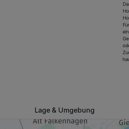
Da
Ho
Hot
Fü
ei
Ge
ode
Zu
316,00 €
p.P. ab
hau
Lage & Umgebung