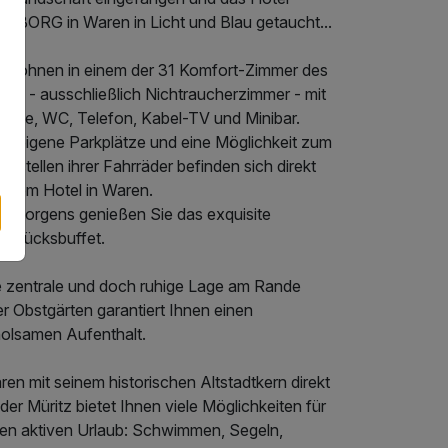
GEBORG in Waren in Licht und Blau getaucht...
e wohnen in einem der 31 Komfort-Zimmer des
els - ausschließlich Nichtraucherzimmer - mit
sche, WC, Telefon, Kabel-TV und Minibar.
teleigene Parkplätze und eine Möglichkeit zum
erstellen ihrer Fahrräder befinden sich direkt
ihrem Hotel in Waren.
d morgens genießen Sie das exquisite
ühstücksbuffet.
e zentrale und doch ruhige Lage am Rande
er Obstgärten garantiert Ihnen einen
holsamen Aufenthalt.
en mit seinem historischen Altstadtkern direkt
der Müritz bietet Ihnen viele Möglichkeiten für
nen aktiven Urlaub: Schwimmen, Segeln,