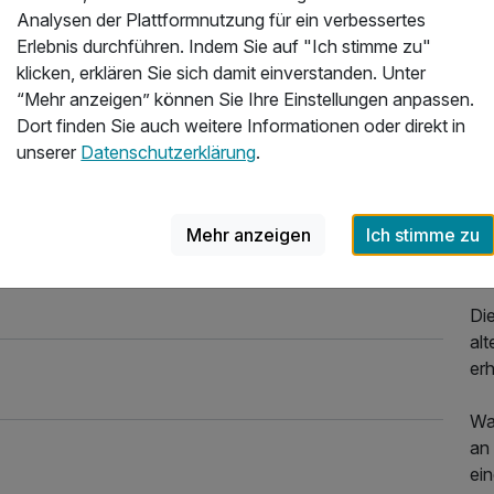
Analysen der Plattformnutzung für ein verbessertes
IN
Erlebnis durchführen. Indem Sie auf "Ich stimme zu"
klicken, erklären Sie sich damit einverstanden. Unter
Si
“Mehr anzeigen” können Sie Ihre Einstellungen anpassen.
Hot
Dort finden Sie auch weitere Informationen oder direkt in
Du
unserer
Datenschutzerklärung
.
Ho
Unt
an 
Mehr anzeigen
Ich stimme zu
Un
Fr
Di
alt
er
War
an 
ei