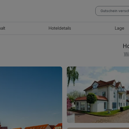
Gutschein vers
halt
Hotel
details
Lage
Ho
Wa