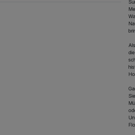
Su
Me
Wa
Na
238,00 €
p.P. ab
bri
Al
di
sc
his
Ho
Ga
Si
Mür
od
Un
Flo