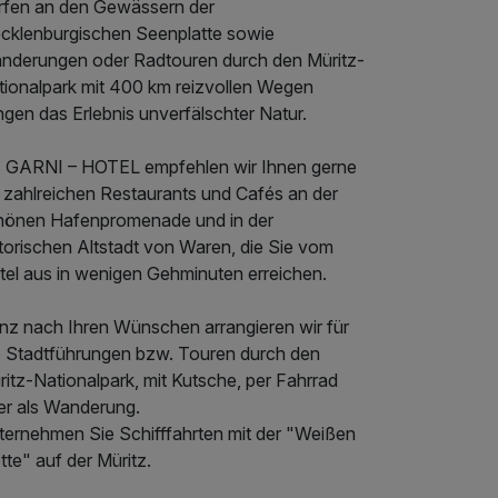
rfen an den Gewässern der
cklenburgischen Seenplatte sowie
nderungen oder Radtouren durch den Müritz-
tionalpark mit 400 km reizvollen Wegen
ngen das Erlebnis unverfälschter Natur.
s GARNI – HOTEL empfehlen wir Ihnen gerne
e zahlreichen Restaurants und Cafés an der
hönen Hafenpromenade und in der
torischen Altstadt von Waren, die Sie vom
tel aus in wenigen Gehminuten erreichen.
nz nach Ihren Wünschen arrangieren wir für
e Stadtführungen bzw. Touren durch den
itz-Nationalpark, mit Kutsche, per Fahrrad
er als Wanderung.
ternehmen Sie Schifffahrten mit der "Weißen
tte" auf der Müritz.