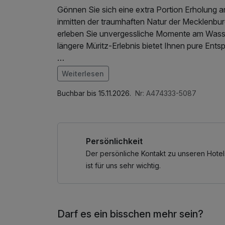
Gönnen Sie sich eine extra Portion Erholung a
inmitten der traumhaften Natur der Mecklenbu
erleben Sie unvergessliche Momente am Wasser
längere Müritz-Erlebnis bietet Ihnen pure En
* • 1 Ticket „Müritz-Rundum“ (öffentl. Nahver
Weiterlesen
Im Angebot enthalten
der Hauptsaison statt.
1 Flasche Mineralwasser, Parkplatz, W-LAN N
Buchbar bis 15.11.2026.
Nr: A474333-5087
Persönlichkeit
Der persönliche Kontakt zu unseren Hotel
ist für uns sehr wichtig.
Darf es ein bisschen mehr sein?