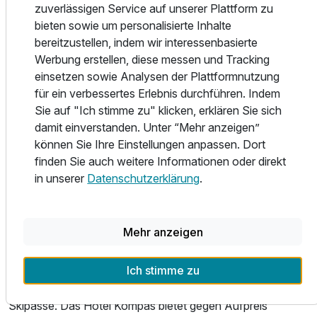
Das Hotel Kompas bietet einen Fahrradverleih und
zuverlässigen Service auf unserer Plattform zu
zahlreiche Wanderwege beginnen vor der Unterkunft.
bieten sowie um personalisierte Inhalte
Verschiedene Sport- und Freizeitaktivitäten werden
bereitzustellen, indem wir interessenbasierte
angeboten. Sie können den Fitnessraum nutzen oder
Werbung erstellen, diese messen und Tracking
Wassersportarten wie Kajakfahren und Rafting
einsetzen sowie Analysen der Plattformnutzung
ausprobieren. Es gibt auch Möglichkeiten für Ballsportarten
für ein verbessertes Erlebnis durchführen. Indem
wie Badminton, Basketball und Volleyball. Im Winter
Sie auf "Ich stimme zu" klicken, erklären Sie sich
können Sie Skifahren und Snowboarden. Das Hotel bietet
damit einverstanden. Unter “Mehr anzeigen”
auch geführte Wanderungen und einen Fahrradverleih an.
können Sie Ihre Einstellungen anpassen. Dort
Im Wellnessbereich können Sie sich im Innenpool
finden Sie auch weitere Informationen oder direkt
entspannen oder den Whirlpool nutzen. Es gibt auch
in unserer
Datenschutzerklärung
.
verschiedene Saunen und einen Ruheraum. Massagen und
Wellnessanwendungen sind gegen Gebühr erhältlich.
Mehr anzeigen
Der Wellnessbereich umfasst ein Türkisches Dampfbad,
eine Sauna und einen Innenpool.
Ich stimme zu
Je nach Jahreszeit erhalten Sie Ermäßigungen auf
Skipässe. Das Hotel Kompas bietet gegen Aufpreis