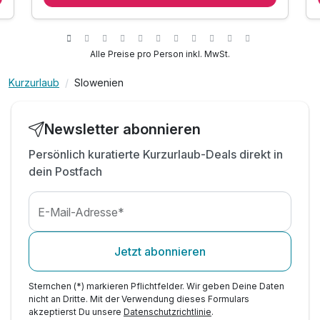
Kompas
inkl. freiem Eintritt ins Casino Larix / Korona
inkl. 30% Rabatt auf den Saunaeinritt
Alle Preise pro Person inkl. MwSt.
inkl. 5 EUR-Gastro-Gutschein pro Vollzahler
inkl. Animationsprogramm im Hotel
Kurzurlaub
Slowenien
inkl. Parken vor dem Hotel
inkl. W-LAN
Newsletter abonnieren
ACHTUNG: Familienzimmer Buchungen*
Persönlich kuratierte Kurzurlaub-Deals direkt in
dein Postfach
E-Mail-Adresse*
Jetzt abonnieren
Sternchen (*) markieren Pflichtfelder. Wir geben Deine Daten
nicht an Dritte. Mit der Verwendung dieses Formulars
akzeptierst Du unsere
Datenschutzrichtlinie
.