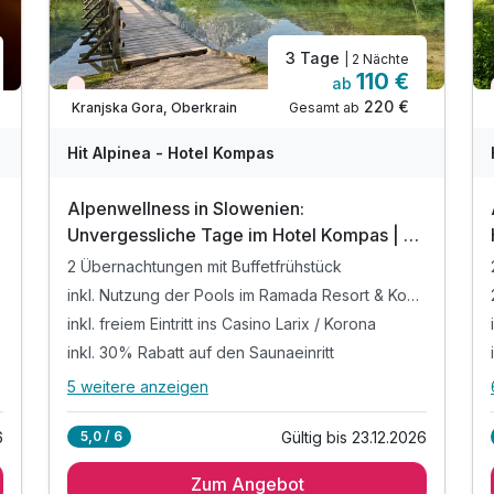
3 Tage
| 2 Nächte
110 €
ab
Wieder frei ab Oktober
220 €
Gesamt ab
Kranjska Gora, Oberkrain
Hit Alpinea - Hotel Kompas
Alpenwellness in Slowenien:
Unvergessliche Tage im Hotel Kompas | 3
Tage
2 Übernachtungen mit Buffetfrühstück
inkl. Nutzung der Pools im Ramada Resort & Kompas
inkl. freiem Eintritt ins Casino Larix / Korona
inkl. 30% Rabatt auf den Saunaeinritt
5 weitere anzeigen
Alle Inklusivleistungen
9 enthalten
Gültig bis 23.12.2026
6
5,0 / 6
2 Übernachtungen mit Buffetfrühstück
Zum Angebot
inkl. Nutzung der Pools im Ramada Resort &