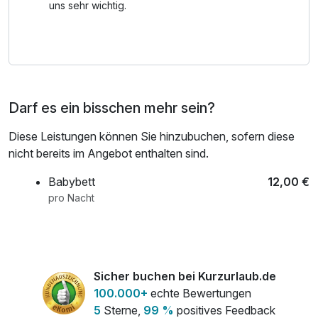
Ort, um die Seele baumeln zu lassen und neue Energie zu
uns sehr wichtig.
tanken.
*ACHTUNG Familienzimmer:
Bitte beachten Sie: Das Familienzimmer kann
ausschließlich von Familien mit 1–2 Kindern gebucht
Darf es ein bisschen mehr sein?
werden. Bei einer Buchung von 2 Erwachsenen wird
stattdessen ein Doppelzimmer zugewiesen.
Diese Leistungen können Sie hinzubuchen, sofern diese
nicht bereits im Angebot enthalten sind.
Babybett
12,00 €
pro Nacht
Sicher buchen bei Kurzurlaub.de
100.000+
echte Bewertungen
5
Sterne,
99 %
positives Feedback