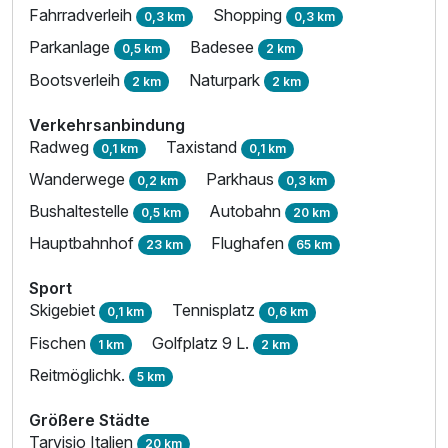
Fahrradverleih
Shopping
0,3 km
0,3 km
Parkanlage
Badesee
0,5 km
2 km
Bootsverleih
Naturpark
2 km
2 km
Verkehrsanbindung
Radweg
Taxistand
0,1 km
0,1 km
Wanderwege
Parkhaus
0,2 km
0,3 km
Bushaltestelle
Autobahn
0,5 km
20 km
Hauptbahnhof
Flughafen
23 km
65 km
Sport
Skigebiet
Tennisplatz
0,1 km
0,6 km
Fischen
Golfplatz 9 L.
1 km
2 km
Reitmöglichk.
5 km
Größere Städte
Tarvisio Italien
20 km