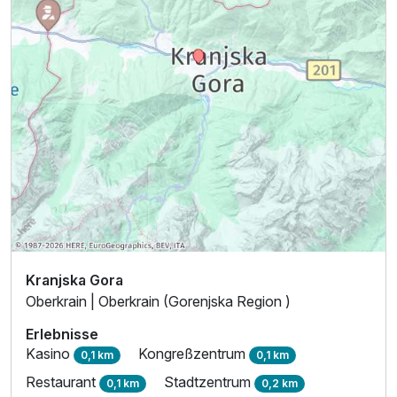
Kranjska Gora
Oberkrain | Oberkrain (Gorenjska Region )
Erlebnisse
Kasino
Kongreßzentrum
0,1 km
0,1 km
Restaurant
Stadtzentrum
0,1 km
0,2 km