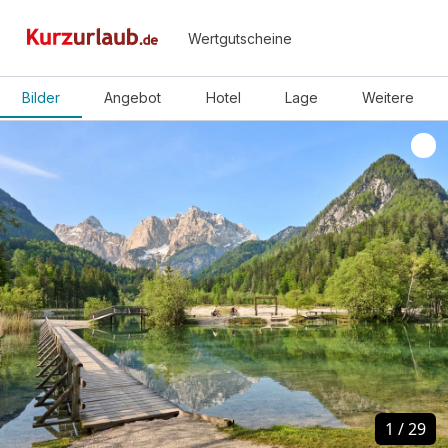
Wertgutscheine
Bilder
Angebot
Hotel
Lage
Weitere
1
1
/
/
29
29