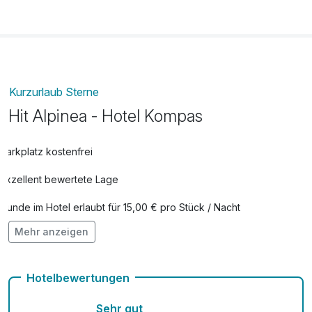
Kurzurlaub Sterne
Hit Alpinea - Hotel Kompas
Parkplatz kostenfrei
Exzellent bewertete Lage
Hunde im Hotel erlaubt für 15,00 € pro Stück / Nacht
Mehr anzeigen
Auch vegetarische Speisen
Fahrradverleih
Hotelbewertungen
Fitnessgeräte stehen bereit
Sehr gut