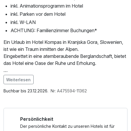
inkl. Animationsprogramm im Hotel
inkl. Parken vor dem Hotel
inkl. W-LAN
ACHTUNG: Familienzimmer Buchungen*
Ein Urlaub im Hotel Kompas in Kranjska Gora, Slowenien,
ist wie ein Traum inmitten der Alpen.
Eingebettet in eine atemberaubende Berglandschaft, bietet
das Hotel eine Oase der Ruhe und Erholung.
Tagsüber laden die majestätischen Gipfel, kristallklaren
Weiterlesen
Seen und grünen Wälder zu Wanderungen, Radtouren
Im Angebot enthalten
oder Skiausflügen ein. Abends entspannst du im Hotel mit
Parkplatz, Nutzung des Fitnessbereichs, W-LAN Nutzung /
Buchbar bis 23.12.2026.
Nr: A475594-11362
herzlicher Gastfreundschaft, kulinarischen Highlights und
Internetnutzung
gemütlichem Ambiente.
Persönlichkeit
Die charmante Umgebung von Kranjska Gora vereint
alpine Abenteuer mit slowenischer Tradition – ein perfekter
Der persönliche Kontakt zu unseren Hotels ist für