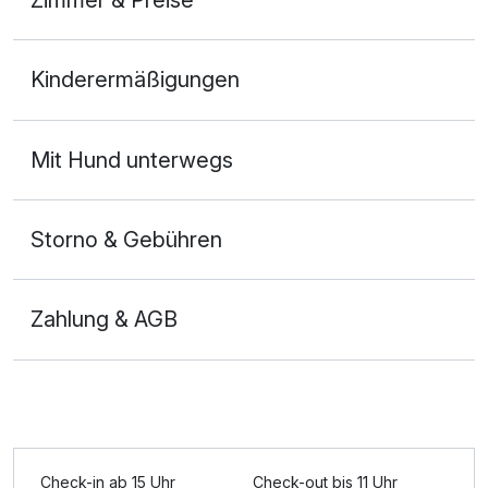
Doppelzimmer mit Balkon
Kinderermäßigungen
2 Erwachsene und 1 Kind
Ausstattung
Mit Hund unterwegs
Für 8 Tage
385,00 €
p.P. ab
Storno & Gebühren
Zahlung & AGB
Familienzimmer
2 Erwachsene und 2 Kinder
Ausstattung
Check-in ab 15 Uhr
Check-out bis 11 Uhr