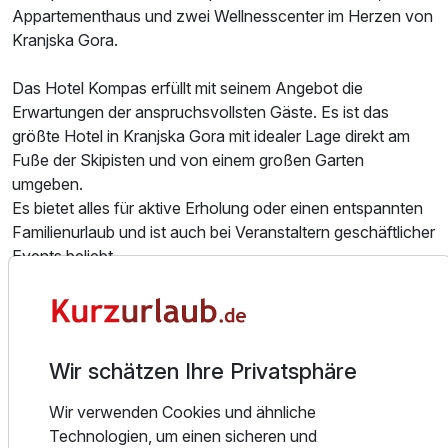
Appartementhaus und zwei Wellnesscenter im Herzen von
Kranjska Gora.
Das Hotel Kompas erfüllt mit seinem Angebot die
Erwartungen der anspruchsvollsten Gäste. Es ist das
größte Hotel in Kranjska Gora mit idealer Lage direkt am
Fuße der Skipisten und von einem großen Garten
umgeben.
Es bietet alles für aktive Erholung oder einen entspannten
Familienurlaub und ist auch bei Veranstaltern geschäftlicher
Events beliebt.
Es bietet insgesamt 156 gemütliche Zimmer, die traditionell
eingerichtet sind. Die Zimmer sind mit Sat-TV, Telefon und
WLAN ausgestattet. Einige Zimmer verfügen über einen
Wir schätzen Ihre Privatsphäre
Balkon. Für Familien gibt es spezielle Familienzimmer mit
Stockbetten.
Wir verwenden Cookies und ähnliche
Technologien, um einen sicheren und