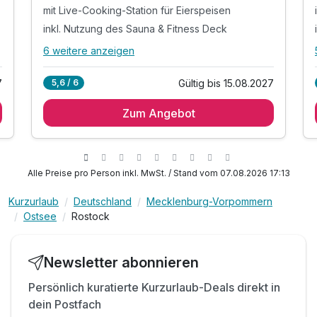
mit Live-Cooking-Station für Eierspeisen
inkl. Nutzung des Sauna & Fitness Deck
6 weitere anzeigen
Alle Inklusivleistungen
10 enthalten
7
Gültig bis 15.08.2027
5,6 / 6
1 Übernachtung
Zum Angebot
1 x reichhaltiges Frühstücksbuffet
mit Live-Cooking-Station für Eierspeisen
inkl. Nutzung des Sauna & Fitness Deck
mit finnischer Sauna, Heusauna, Dampfbad
Alle Preise pro Person inkl. MwSt. / Stand vom 07.08.2026 17:13
sowie Infrarotkabine, Ruheraum
Kurzurlaub
Deutschland
Mecklenburg-Vorpommern
& Sonnenterrasse mit Blick über den Stadthafen
Ostsee
Rostock
Bademantel, Saunatuch & Badeslipper auf
Wunsch
inkl. W-LAN Nutzung
Newsletter abonnieren
inkl. Fahrten mit dem öffentlichen Nahverkehr*
Persönlich kuratierte Kurzurlaub-Deals direkt in
dein Postfach