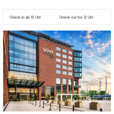
Ausstattung
Check-in ab 15 Uhr
Check-out bis 12 Uhr
Zusatznächte
Für 2 Tage
83,50 €
p.P. ab
Doppelzimmer Premium
2 Erwachsene und 1 Kind
Ausstattung
Zusatznächte