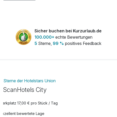
Flasche Rotwein
34,00 €
pro Stück
Flasche Sekt von Fürst von Metternich
39,00 €
Sicher buchen bei Kurzurlaub.de
pro Stück
100.000+
echte Bewertungen
5
Sterne,
99 %
positives Feedback
Flasche Weißwein
34,00 €
pro Stück
Haustiertreatment
25,00 €
pro Tag
Late check out
30,00 €
Sterne der Hotelstars Union
pro Zimmer
ScanHotels City
Obstauswahl der Saison
11,00 €
Parkplatz 17,00 € pro Stück / Tag
pro Stück
Exzellent bewertete Lage