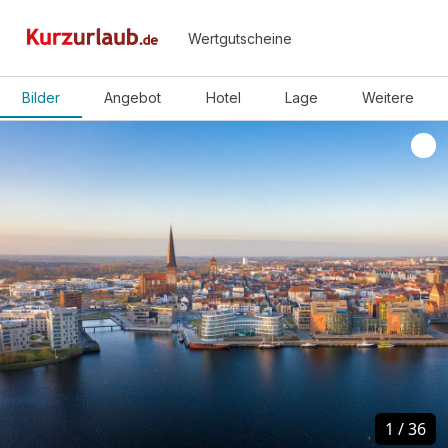
Wertgutscheine
Bilder
Angebot
Hotel
Lage
Weitere
1
1
/
/
36
36