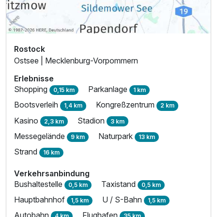
Rostock
Ostsee | Mecklenburg-Vorpommern
Erlebnisse
Shopping
Parkanlage
0,15 km
1 km
Bootsverleih
Kongreßzentrum
1,4 km
2 km
Kasino
Stadion
2,3 km
3 km
Messegelände
Naturpark
9 km
13 km
Strand
16 km
Verkehrsanbindung
Bushaltestelle
Taxistand
0,5 km
0,5 km
Hauptbahnhof
U / S-Bahn
1,5 km
1,5 km
Autobahn
Flughafen
4 km
35 km