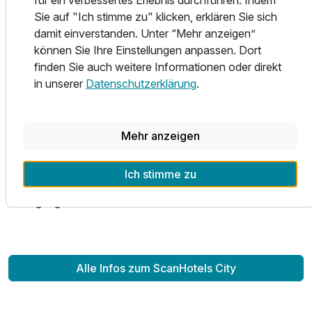
In der KAI40 Rooftop Bar können Sie bei einem Cocktail
Sie auf "Ich stimme zu" klicken, erklären Sie sich
oder Glas Wein den Panoramablick über die Stadt und den
damit einverstanden. Unter “Mehr anzeigen”
Hafen genießen – besonders bei Sonnenuntergang ein
können Sie Ihre Einstellungen anpassen. Dort
Highlight.
finden Sie auch weitere Informationen oder direkt
in unserer
Datenschutzerklärung
.
Für Erholung sorgt das Sauna- und Fitnessdeck mit
herrlichem Ausblick auf den Stadthafen. Hier können Sie
entspannen, neue Energie tanken und den Alltag hinter sich
lassen.
Mehr anzeigen
Parkmöglichkeiten stehen Ihnen bequem in der
Ich stimme zu
öffentlichen Tiefgarage direkt unter dem Hotel zur
Verfügung.
Alle Infos zum ScanHotels City
Ausstattung
Zusatznächte