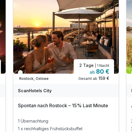
2 Tage
| 1 Nacht
80 €
ab
Immer verfügbar
159 €
Gesamt ab
Rostock, Ostsee
ScanHotels City
Spontan nach Rostock – 15% Last Minute
1 Übernachtung
1 x reichhaltiges Frühstücksbuffet