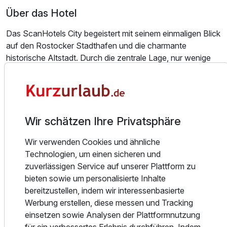
Für 2 Tage
Über das Hotel
113,50 €
p.P. ab
Das ScanHotels City begeistert mit seinem einmaligen Blick
auf den Rostocker Stadthafen und die charmante
historische Altstadt. Durch die zentrale Lage, nur wenige
Schritte von der Fußgängerzone entfernt, ist das Hotel der
Doppelzimmer zur Einzelnutzung
ideale Ausgangspunkt, um Rostock zu erkunden.
1 Erwachsenen und 1 Kind
Spazieren Sie durch die engen Gassen der Altstadt,
entdecken Sie beeindruckende Backsteinarchitektur oder
genießen Sie das maritime Flair an der Warnow.
Wir schätzen Ihre Privatsphäre
Wir verwenden Cookies und ähnliche
Nur rund 20 Minuten trennen Sie von der Ostseeküste –
Technologien, um einen sicheren und
ideal für einen spontanen Ausflug nach Warnemünde oder
zuverlässigen Service auf unserer Plattform zu
einen entspannten Tag am Meer.
bieten sowie um personalisierte Inhalte
bereitzustellen, indem wir interessenbasierte
Kulinarisch verwöhnt Sie das Restaurant KAI40 mit
Werbung erstellen, diese messen und Tracking
frischen, regional inspirierten Gerichten und saisonalen
einsetzen sowie Analysen der Plattformnutzung
Spezialitäten.
für ein verbessertes Erlebnis durchführen. Indem