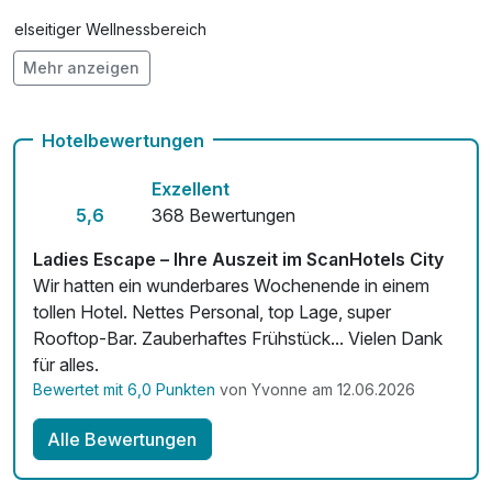
Radverleih für Entdecker
15,00 €
Vielseitiger Wellnessbereich
pro Tag
Mehr anzeigen
Hunde im Hotel erlaubt für 25,00 € pro Stück / Tag
Check-out bis 12 Uhr
Hotelbewertungen
Auch vegetarische Speisen
Exzellent
Fahrradverleih
5,6
368 Bewertungen
Fitnessgeräte stehen bereit
Ladies Escape – Ihre Auszeit im ScanHotels City
Wir hatten ein wunderbares Wochenende in einem
Kostenloses W-LAN
tollen Hotel. Nettes Personal, top Lage, super
Rooftop-Bar. Zauberhaftes Frühstück... Vielen Dank
Zimmerservice verfügbar
für alles.
Mit Hotelbar
Bewertet mit 6,0 Punkten
von Yvonne am 12.06.2026
Alle Bewertungen