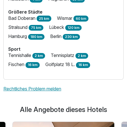
Größere Städte
Bad Doberan
Wismar
25 km
60 km
Stralsund
Lübeck
75 km
120 km
Hamburg
Berlin
180 km
230 km
Sport
Tennishalle
Tennisplatz
2 km
2 km
Fischen
Golfplatz 18 L.
16 km
16 km
Rechtliches Problem melden
Alle Angebote dieses Hotels