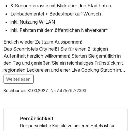
& Sonnenterrasse mit Blick über den Stadthafen
Leihbademantel + Badeslipper auf Wunsch
inkl. Nutzung W-LAN
inkl. Fahrten mit dem öffentlichen Nahverkehr*
Endlich wieder Zeit zum Ausspannen!
Das ScanHotels City heißt Sie für einen 2-tägigen
Aufenthalt herzlich willkommen! Starten Sie gemütlich in
den Tag und genießen Sie ein reichhaltiges Frühstück mit
regionalen Leckereien und einer Live Cooking Station im
Restaurant KAI40. Mit Blick auf den Rostocker Stadthafen
Weiterlesen
können Sie sich auf dem Sauna und Fitness Deck so
Im Angebot enthalten
richtig auspowern und neue Energie in unseren 2 Saunen
Saunabenutzung, Leihbademantel, Nutzung des
Buchbar bis 31.03.2027.
Nr: A475792-2393
und dem Dampfbad tanken.
Fitnessbereichs, Nutzung des Wellnessbereichs, W-LAN
Nutzung / Internetnutzung, kostenfreier Kaffee/Tee im
Wir freuen uns auf Ihren Besuch!
Zimmer
Persönlichkeit
Das Hotel ist der perfekte Ausgangspunkt, um die lebhafte
Der persönliche Kontakt zu unseren Hotels ist für