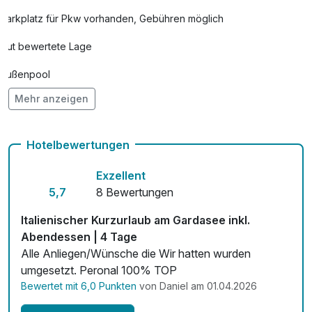
Parkplatz für Pkw vorhanden, Gebühren möglich
Gut bewertete Lage
Außenpool
Mehr anzeigen
Hunde im Hotel erlaubt für 15,00 € pro Stück / Tag
Fahrradverleih
Hotelbewertungen
Fitnessgeräte stehen bereit
Exzellent
Kostenloses W-LAN
5,7
8 Bewertungen
Mit Hotelbar
Italienischer Kurzurlaub am Gardasee inkl.
Abendessen | 4 Tage
Alle Anliegen/Wünsche die Wir hatten wurden
umgesetzt. Peronal 100% TOP
Bewertet mit 6,0 Punkten
von Daniel am 01.04.2026