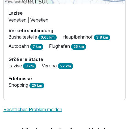
Lazise
Venetien | Venetien
Verkehrsanbindung
Bushaltestelle
Hauptbahnhof
0,65 km
3,8 km
Autobahn
Flughafen
7 km
25 km
Größere Städte
Lazise
Verona
3 km
27 km
Erlebnisse
Shopping
25 km
Rechtliches Problem melden