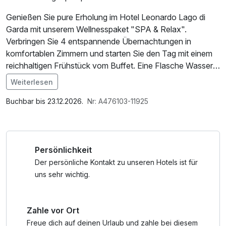
Genießen Sie pure Erholung im Hotel Leonardo Lago di
Garda mit unserem Wellnesspaket "SPA & Relax".
Verbringen Sie 4 entspannende Übernachtungen in
komfortablen Zimmern und starten Sie den Tag mit einem
reichhaltigen Frühstück vom Buffet. Eine Flasche Wasser
erwartet Sie als Willkommensgruß in Ihrem Zimmer. Lassen
Weiterlesen
Sie sich bei einer 50-minütigen Massage pro Person
Im Angebot enthalten
verwöhnen und tanken Sie neue Energie. Im Preis
1 Flasche Mineralwasser, Saunabenutzung, Parkplatz,
Buchbar bis 23.12.2026.
Nr: A476103-11925
inbegriffen ist außerdem die Nutzung der hoteleigenen
Nutzung des Fitnessbereichs, Nutzung des
Garage. Die Umgebung des Hotels bietet zudem zahlreiche
Wellnessbereichs, W-LAN Nutzung / Internetnutzung,
Sehenswürdigkeiten: Erkunden Sie den malerischen
kostenfreier Kaffee/Tee im Zimmer, Badetasche mit
Persönlichkeit
Gardasee, das charmante Ufer und historische Städte wie
Bademantel und -tücher
Sirmione oder Malcesine. Ein idealer Ort, um Wellness mit
Der persönliche Kontakt zu unseren Hotels ist für
der Schönheit der Region zu verbinden.
uns sehr wichtig.
Zahle vor Ort
Freue dich auf deinen Urlaub und zahle bei diesem