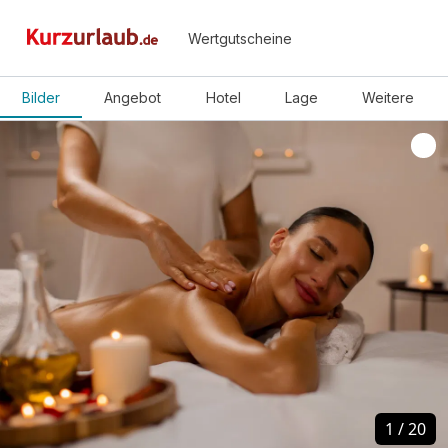
Wertgutscheine
Bilder
Angebot
Hotel
Lage
Weitere
1
1
/
/
20
20