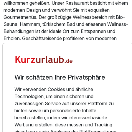
willkommen geheißen. Unser Restaurant besticht mit einem
modernen Design und verwöhnt Sie mit exquisiten
Gourmetmenüs. Der großzügige Wellnessbereich mit Bio-
Sauna, Hammam, türkischem Bad und erlesenen Wellness-
Behandlungen ist der ideale Ort zum Entspannen und
Erholen. Geschäftsreisende profitieren von modernen
Tagungs- und Veranstaltungsräumen mit Tageslicht sowie
bequemen Parkmöglichkeiten. Für einen besonders
luxuriösen Aufenthalt stehen unsere stilvollen Suiten mit
Whirlpool bereit – perfekt für einen romantischen Urlaub.
Wir schätzen Ihre Privatsphäre
Unser Hotel liegt idyllisch in Lazise, am Südufer des
Gardasees, und bietet eine hervorragende Ausgangslage
Wir verwenden Cookies und ähnliche
für Erkundungstouren. Entdecken Sie charmante Altstädte,
Technologien, um einen sicheren und
historische Sehenswürdigkeiten oder spannende
zuverlässigen Service auf unserer Plattform zu
Freizeitparks in der Umgebung. Mit einem vielfältigen
bieten sowie um personalisierte Inhalte
Angebot an Aktivitäten und Annehmlichkeiten ist hier alles
bereitzustellen, indem wir interessenbasierte
für einen unvergesslichen Aufenthalt am Gardasee
Werbung erstellen, diese messen und Tracking
geboten.
einsetzen sowie Analysen der Plattformnutzung