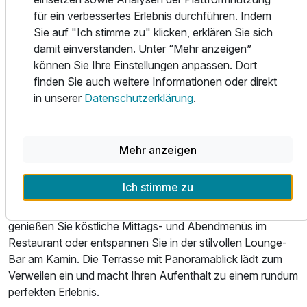
für ein verbessertes Erlebnis durchführen. Indem
Unsere eleganten Zimmer und Suiten bieten höchsten
Sie auf "Ich stimme zu" klicken, erklären Sie sich
Komfort und eine stilvolle Atmosphäre. Wählen Sie aus
damit einverstanden. Unter “Mehr anzeigen”
gemütlichen Zweibettzimmern, geräumigen Familiensuiten
können Sie Ihre Einstellungen anpassen. Dort
oder exklusiven Unterkünften mit Whirlpool für einen
finden Sie auch weitere Informationen oder direkt
besonders entspannten Aufenthalt. Jedes Zimmer verfügt
in unserer
Datenschutzerklärung
.
über moderne Annehmlichkeiten wie eine Minibar, eine
Kaffeepadmaschine, einen Wasserkocher, IPTV und
Klimaanlage, um Ihren Aufenthalt so angenehm wie
Mehr anzeigen
möglich zu gestalten.
Ich stimme zu
Lassen Sie sich in unserem Hotel kulinarisch verwöhnen:
Starten Sie den Tag mit einem reichhaltigen Frühstück,
genießen Sie köstliche Mittags- und Abendmenüs im
Restaurant oder entspannen Sie in der stilvollen Lounge-
Bar am Kamin. Die Terrasse mit Panoramablick lädt zum
Verweilen ein und macht Ihren Aufenthalt zu einem rundum
perfekten Erlebnis.