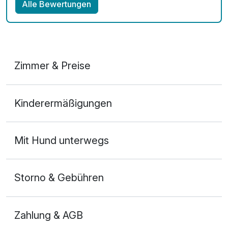
Alle Bewertungen
Zimmer & Preise
Doppelzimmer
Kinderermäßigungen
2 Erwachsene
Ausstattung
Mit Hund unterwegs
Für 5 Tage
248,00 €
p.P. ab
Storno & Gebühren
Zahlung & AGB