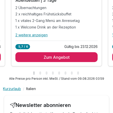
Abendessen | 3 Tage
2 Übernachtungen
2 x reichhaltiges Frühstücksbuffet
1 x vitales 2-Gang Menü am Anreisetag
1 x Welcome Drink an der Rezeption
2 weitere anzeigen
Alle Inklusivleistungen
6 enthalten
6
Gültig bis 23.12.2026
5,7 / 6
2 Übernachtungen
Zum Angebot
2 x reichhaltiges Frühstücksbuffet
1 x vitales 2-Gang Menü am Anreisetag
1 x Welcome Drink an der Rezeption
inkl. 15% Rabatt auf Massagen
Alle Preise pro Person inkl. MwSt. / Stand vom 09.08.2026 03:59
inkl. Garagenparkplatz
Kurzurlaub
Italien
Newsletter abonnieren